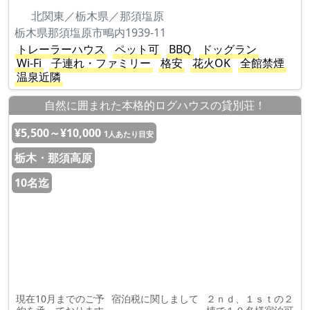
北関東／栃木県／那須塩原
栃木県那須塩原市鴫内1939-11
トレーラーハウス
ペット可
BBQ
ドッグラン
Wi-Fi
子連れ・ファミリー
格安
花火OK
全館禁煙
温泉近隣
自然に囲まれた本格的ログハウスの貸別荘！
¥5,500～¥10,000
1人あたり目安
栃木・那須高原
10名迄
現在10月までのご予
宿泊税に関しまして
２ｎｄ、１ｓｔの２