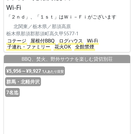
Wi-Fi
「２ｎｄ」、「１ｓｔ」はＷｉ－Ｆｉがございます
北関東／栃木県／那須高原
栃木県那須郡那須町高久甲5577-1
コテージ
屋根付BBQ
ログハウス
Wi-Fi
子連れ・ファミリー
花火OK
全館禁煙
BBQ、焚火、野外サウナを楽しむ貸切別荘
¥5,956～¥9,927
1人あたり目安
群馬・北軽井沢
7名迄