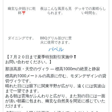
幽玄な夕焼けに乾
夜はこんな風景も見
デッキでの素晴らし
杯❣
られます。
い時間を。
ダイニングです。
BBQグリル並びに焚
火に使用できます。
バベル
【７月２０日まで夏季特別割引実施中❢
お問い合わせください。】
那須高原・天空のヴィラ — 標高1000mの絶景と静寂
標高約1000メートルの高原に佇む、モダンデザインの貸
切ヴィラです。
晴れた日には眼下に関東平野が広がり、遠くには筑波山
まで一望できます。
ある朝は雲海がふんわりと広がり、また別の日には一面
が淡い朝霧に包まれ、幽玄な自然美を間近に感じていた
だけます。