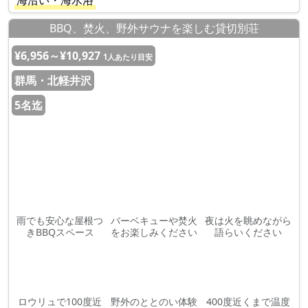
海沿い・海水浴
BBQ、焚火、野外サウナを楽しむ貸切別荘
¥6,956～¥10,927
1人あたり目安
群馬・北軽井沢
5名迄
雨でも安心な屋根つ
バーベキューや焚火
夜は火を眺めながら
きBBQスペース
をお楽しみください
語らいください
ロウリュで100度近
野外のととのい体験
400度近くまで温度