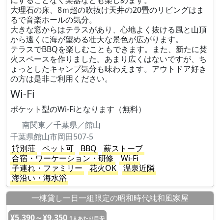
にすることなく楽器なども楽しめます。
大理石の床、8ｍ超の吹抜け天井の20畳のリビングはま
るで音楽ホールの気分。
大きな窓からはテラスがあり、心地よく抜ける風と山頂
から遠くに海が望める壮大な景色が広がります。
テラスでBBQを楽しむこともできます。また、新たに焚
火スペースを作りました。あまり広くはないですが、ち
ょっとしたキャンプ気分も味わえます。アウトドア好き
の方は是非ご利用ください。
Wi-Fi
ポケット型のWi-Fiとなります（無料）
南関東／千葉県／館山
千葉県館山市岡田507-5
貸別荘
ペット可
BBQ
薪ストーブ
合宿・ワーケーション・研修
Wi-Fi
子連れ・ファミリー
花火OK
温泉近隣
海沿い・海水浴
一棟貸し一日一組限定の昭和時代純和風家屋
¥5,390～¥9,350
1人あたり目安