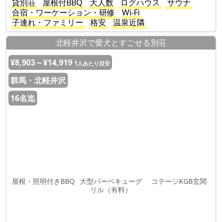
貸別荘
屋根付BBQ
大人数
ログハウス
サウナ
合宿・ワーケーション・研修
Wi-Fi
子連れ・ファミリー
格安
温泉近隣
北軽井沢で愛犬とすごせる別荘
¥8,903～¥14,919
1人あたり目安
群馬・北軽井沢
16名迄
屋根・照明付きBBQ
大型バーベキューグ
コテージKGB玄関
リル（有料）