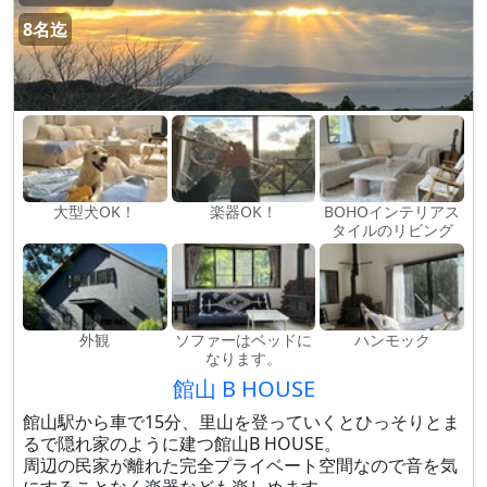
8名迄
大型犬OK！
楽器OK！
BOHOインテリアス
タイルのリビング
外観
ソファーはベッドに
ハンモック
なります。
館山 B HOUSE
館山駅から車で15分、里山を登っていくとひっそりとま
るで隠れ家のように建つ館山B HOUSE。
周辺の民家が離れた完全プライベート空間なので音を気