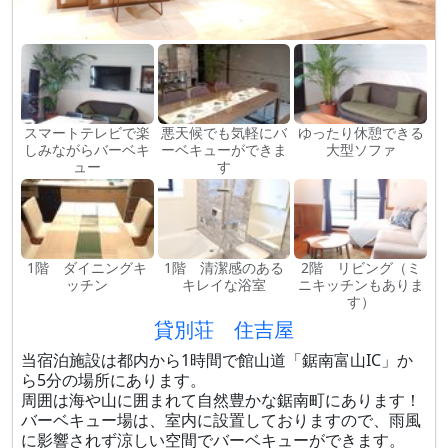
スマートテレビで楽
悪天候でも気軽にバ
ゆったり休憩できる
しみながらバーベキ
ーベキューができま
大型ソファ
ュー
す
1階 ダイニングキ
1階 清潔感のある
2階 リビング（ミ
ッチン
キレイな浴室
ニキッチンもありま
す）
貸別荘 住吉屋
当宿泊施設は都内から1時間で館山道「鋸南富山IC」か
ら5分の場所にあります。
周囲は海や山に囲まれて自然豊かな鋸南町にあります！
バーベキュー場は、室内に設置しておりますので、雨風
に影響されず涼しい空間でバーベキューができます。