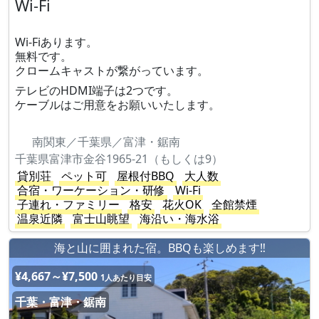
Wi-Fi
Wi-Fiあります。
無料です。
クロームキャストが繋がっています。
テレビのHDMI端子は2つです。
ケーブルはご用意をお願いいたします。
南関東／千葉県／富津・鋸南
千葉県富津市金谷1965-21（もしくは9）
貸別荘
ペット可
屋根付BBQ
大人数
合宿・ワーケーション・研修
Wi-Fi
子連れ・ファミリー
格安
花火OK
全館禁煙
温泉近隣
富士山眺望
海沿い・海水浴
海と山に囲まれた宿。BBQも楽しめます‼
¥4,667～¥7,500
1人あたり目安
千葉・富津・鋸南