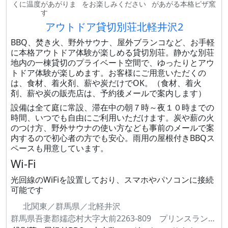
くに温度があがりま
をお楽しみください
があがる本格ピザ窯
す
アウトドア貸切別荘北軽井沢2
BBQ、焚き火、野外サウナ、屋外ブランコなど、お手軽
に本格アウトドア体験が楽しめる貸切別荘。静かな別荘
地内の一棟貸切のプライベート空間で、ゆったりとアウ
トドア体験が楽しめます。お客様にご用意いただくの
は、食材、着火剤、薪や炭だけでOK。（食材、着火
剤、薪や炭の販売店は、予約後メールで案内します）
設備は全て庭に常設、滞在中の朝７時～夜１０時までの
時間、いつでも自由にご利用いただけます。炭や薪の火
のつけ方、野外サウナの使い方なども事前のメールで案
内するので初心者の方でも安心。雨用の屋根付きBBQス
ペースも用意しています。
Wi-Fi
光回線のWiFiを設置しており、スマホやパソコンに接続
可能です
北関東／群馬県／北軽井沢
群馬県吾妻郡嬬恋村大字大前2263-809 プリンスランド花の街210-2