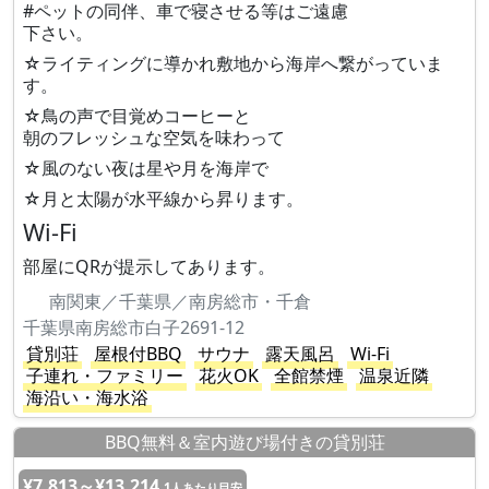
#ペットの同伴、車で寝させる等はご遠慮
下さい。
☆ライティングに導かれ敷地から海岸へ繋がっていま
す。
☆鳥の声で目覚めコーヒーと
朝のフレッシュな空気を味わって
☆風のない夜は星や月を海岸で
☆月と太陽が水平線から昇ります。
Wi-Fi
部屋にQRが提示してあります。
南関東／千葉県／南房総市・千倉
千葉県南房総市白子2691-12
貸別荘
屋根付BBQ
サウナ
露天風呂
Wi-Fi
子連れ・ファミリー
花火OK
全館禁煙
温泉近隣
海沿い・海水浴
BBQ無料＆室内遊び場付きの貸別荘
¥7,813～¥13,214
1人あたり目安