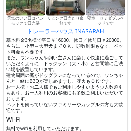
天気のいい日はハン
リビング日当たり良
寝室 セミダブルベ
モックで日光浴
好です
ッドです
トレーラーハウス INASARAH
基本料金3名様で平日￥16000、休日／休前日￥20000。
さらに、小型～大型犬までＯＫ、頭数制限もなく、ペッ
ト料金も不要です。
また、ワンちゃんや飼い主さんに楽しく快適に過ごして
いただくように、ドッグラン（大・小）と玄関前に足洗
い場を設置しています。
建物周囲の庭がドッグランになっているので、ワンちゃ
んと一緒にBBQが楽しめますし、花火もＯＫです。
お一人様・お二人様でもご利用しやすいよう少人数割引
もあり、お一人利用のお客様にも多数ご利用いただいて
おります。
ペットを飼っていないファミリーやカップルの方も大歓
迎です。
Wi-Fi
無料でwifiを利用していただけます。