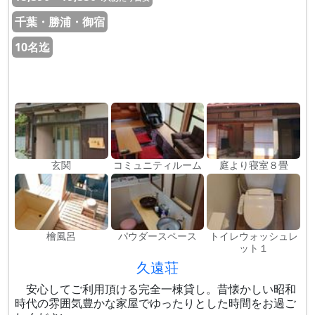
千葉・勝浦・御宿
10名迄
玄関
コミュニティルーム
庭より寝室８畳
檜風呂
パウダースペース
トイレウォッシュレ
ット１
久遠荘
安心してご利用頂ける完全一棟貸し。昔懐かしい昭和
時代の雰囲気豊かな家屋でゆったりとした時間をお過ご