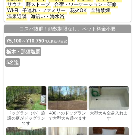
サウナ
薪ストーブ
合宿・ワーケーション・研修
Wi-Fi
子連れ・ファミリー
花火OK
全館禁煙
温泉近隣
海沿い・海水浴
コスパ抜群！頭数制限なし、ペット料金不要
¥5,100～¥10,750
1人あたり目安
栃木・那須塩原
5名迄
ドッグラン（小）施
400㎡のドッグラン
大型犬も全身入れま
設の庭がドッグラン
で大型犬も遊べます
す
です