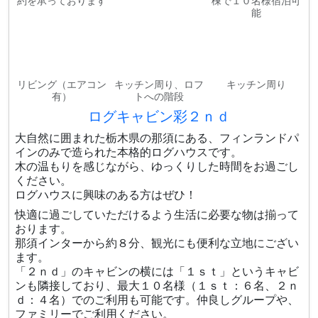
約を承っております
棟で１０名様宿泊可
能
リビング（エアコン
キッチン周り、ロフ
キッチン周り
有）
トへの階段
ログキャビン彩２ｎｄ
大自然に囲まれた栃木県の那須にある、フィンランドパ
インのみで造られた本格的ログハウスです。
木の温もりを感じながら、ゆっくりした時間をお過ごし
ください。
ログハウスに興味のある方はぜひ！
快適に過ごしていただけるよう生活に必要な物は揃って
おります。
那須インターから約８分、観光にも便利な立地にござい
ます。
「２ｎｄ」のキャビンの横には「１ｓｔ」というキャビ
ンも隣接しており、最大１０名様（１ｓｔ：６名、２ｎ
ｄ：４名）でのご利用も可能です。仲良しグループや、
ファミリーでご利用ください。