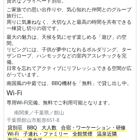
贅沢なプライベート別荘。
ご家族での思い出作りや、気心知れた仲間とのグループ
旅行に。
周りに気兼ねなく、大切な人と最高の時間を共有できる
一棟貸し切りの宿です。
最大の魅力は、天候を気にせず楽しめる「遊び」の空
間。
リビングには、子供が夢中になれるボルダリング、ター
ザンロープ、ハンモックなどの室内アスレチックを完
備。
日常を忘れてアクティブにリフレッシュできる空間が広
がっています。
南国風の中庭では、BBQ機材を「無料」で貸し出し中。
Wi-Fi
専用Wi-Fi完備。無料でご利用可能となります。
南関東／千葉県／館山
千葉県館山市船形651-8
貸別荘
BBQ
大人数
合宿・ワーケーション・研修
Wi-Fi
子連れ・ファミリー
全館禁煙
温泉近隣