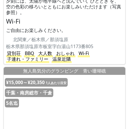
夕刻には、太陽が地平線へと沈んでいく ひととき を、
空の色彩の移ろいとともにお楽しみいただけます（写真
参照）。
Wi-Fi
ご自由にお楽しみください。
北関東／栃木県／那須塩原
栃木県那須塩原市板室字白湯山1173番805
貸別荘
BBQ
大人数
おしゃれ
Wi-Fi
子連れ・ファミリー
温泉近隣
無人島気分のグランピング 青い珊瑚礁
¥15,000～¥20,350
1人あたり目安
千葉・南房総市・千倉
5名迄