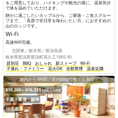
をご用意しており、ハイキングや観光の後に、温泉気分
で体を温めていただけます。
静かに過ごしたいカップルから、ご家族・ご友人グルー
プまで、「高原で非日常を味わいたい方」におすすめの
山のロッジです。
Wi-Fi
高速Wifi完備。
北関東／栃木県／那須高原
栃木県那須郡那須町高久乙1865-90
貸別荘
BBQ
おしゃれ
薪ストーブ
Wi-Fi
子連れ・ファミリー
花火OK
全館禁煙
温泉近隣
都内から1時間！室内BBQで雨でも満喫！
¥10,200～¥16,333
1人あたり目安
千葉・富津・鋸南
10名迄