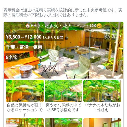
表示料金は過去の見積り実績を統計的に示した中央参考値です。実
際の宿泊料金の下限および上限ではありません。
🏠BBQ・たき火・花火・ペットOK😊
¥6,800～¥12,000
1人あたり目安
千葉・富津・鋸南
8名迄
自然と気持ちが軽く
爽やかな深緑の中で
バナナの木たちがお
なるロケーションで
のBBQは格別です
出迎え
す