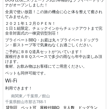
DOG LEGにスウェーデン式の本格的なプライベートサウ
ナがオープンしました！
全員で使い放題！この旅の機会に心と体を整えて癒され
てみませんか。
２０２１年１２月ＯＰＥＮ！
１日１組限定。チェックインからチェックアウトまで完
全非対面式の一棟貸切型別荘！
プライベートBBQ・お庭は丸々プライベートドッグラ
ン・薪ストーブ等で気兼ねなくお過ごしください。
ご予約にＢＢＱ道具セットがついています！
屋根付きＢＢＱスペースで多少の雨なら年中お楽しみ頂
けます。
食材、お飲み物はお客様にてご用意ください。
ペットも同伴可能です。
Wi-Fi
利用できます！
南関東／千葉県／館山
千葉県館山市那古788-1
貸別荘
ペット可
屋根付BBQ
大人数
ドッグラン