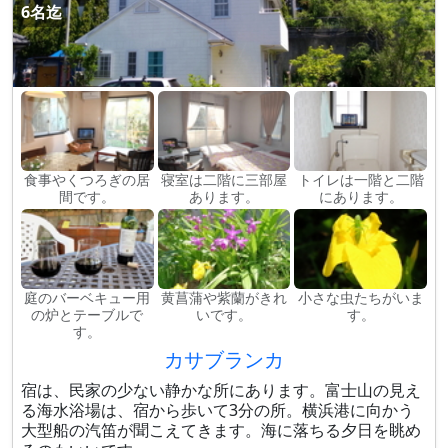
6名迄
食事やくつろぎの居
寝室は二階に三部屋
トイレは一階と二階
間です。
あります。
にあります。
庭のバーベキュー用
黄菖蒲や紫蘭がきれ
小さな虫たちがいま
の炉とテーブルで
いです。
す。
す。
カサブランカ
宿は、民家の少ない静かな所にあります。富士山の見え
る海水浴場は、宿から歩いて3分の所。横浜港に向かう
大型船の汽笛が聞こえてきます。海に落ちる夕日を眺め