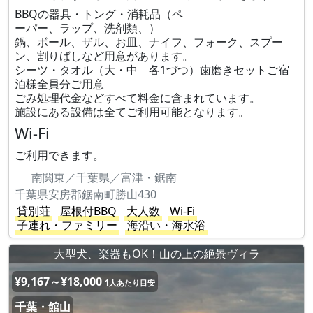
BBQの器具・トング・消耗品（ペ
ーパー、ラップ、洗剤類、）
鍋、ボール、ザル、お皿、ナイフ、フォーク、スプー
ン、割りばしなど用意があります。
シーツ・タオル（大・中 各1づつ）歯磨きセットご宿
泊様全員分ご用意
ごみ処理代金などすべて料金に含まれています。
施設にある設備は全てご利用可能となります。
Wi-Fi
ご利用できます。
南関東／千葉県／富津・鋸南
千葉県安房郡鋸南町勝山430
貸別荘
屋根付BBQ
大人数
Wi-Fi
子連れ・ファミリー
海沿い・海水浴
大型犬、楽器もOK！山の上の絶景ヴィラ
¥9,167～¥18,000
1人あたり目安
千葉・館山