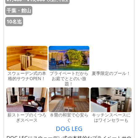
千葉・館山
10名迄
スウェーデン式の本
プライベートだから
夏季限定のプール！
格的サウナOPEN！
お庭でととのい放
題！
薪ストーブのくつろ
８畳の和室で心安ら
キッチンスペースに
ぎスペース
ぐ
はワインセラーも
DOG LEG