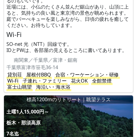
るのもいいです。
近場には、小仏のたくさん並んだ鋸山があり、山頂に上
ると、気持ちの良い風と東京湾の景色が眺められます。
庭でバーべキューを楽しみながら、日頃の疲れを癒して
ください。お待ちしています。
Wi-Fi
SO-net 光（NTT）回線です。
IDとPWは、各部屋の見えるところに書いてあります。
南関東／千葉県／富津・鋸南
千葉県富津市笹毛36-14
貸別荘
屋根付BBQ
合宿・ワーケーション・研修
Wi-Fi
子連れ・ファミリー
花火OK
全館禁煙
富士山眺望
海沿い・海水浴
標高1200mのリトリート｜眺望テラス
土曜1人15,000円～
栃木・那須高原
7名迄