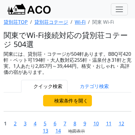
貸別荘TOP
貸別荘コテージ
Wi-Fi
関東 Wi-Fi
関東でWi-Fi接続対応の貸別荘コテー
ジ 504選
関東には、貸別荘・コテージが504軒あります。BBQ可420
軒・ペット可194軒・大人数対応255軒・温泉付き31軒と充
実。1人あたり2,857円～39,444円。格安・おしゃれ・高評
価の宿があります。
クイック検索
カテゴリ検索
検索条件を開く
1
2
3
4
5
6
7
8
9
10
11
12
13
14
地図表示