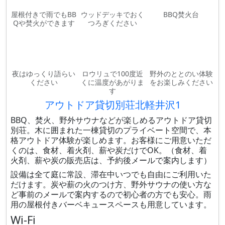
屋根付きで雨でもBB
ウッドデッキでおく
BBQ焚火台
Qや焚火ができます
つろぎください
夜はゆっくり語らい
ロウリュで100度近
野外のととのい体験
ください
くに温度があがりま
をお楽しみください
す
アウトドア貸切別荘北軽井沢1
BBQ、焚火、野外サウナなどが楽しめるアウトドア貸切
別荘。木に囲まれた一棟貸切のプライベート空間で、本
格アウトドア体験が楽しめます。お客様にご用意いただ
くのは、食材、着火剤、薪や炭だけでOK。（食材、着
火剤、薪や炭の販売店は、予約後メールで案内します）
設備は全て庭に常設、滞在中いつでも自由にご利用いた
だけます。炭や薪の火のつけ方、野外サウナの使い方な
ど事前のメールで案内するので初心者の方でも安心。雨
用の屋根付きバーベキュースペースも用意しています。
Wi-Fi