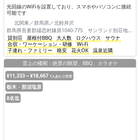
光回線のWiFiを設置しており、スマホやパソコンに接続
可能です
北関東／群馬県／北軽井沢
群馬県吾妻郡嬬恋村鎌原1040-775 サンランド別荘地S45-2
貸別荘
屋根付BBQ
大人数
ログハウス
サウナ
合宿・ワーケーション・研修
Wi-Fi
子連れ・ファミリー
格安
花火OK
温泉近隣
雲上の楼閣：絶景の眺望、BBQ、カラオケ
¥11,333～¥18,667
1人あたり目安
栃木・那須塩原
8名迄