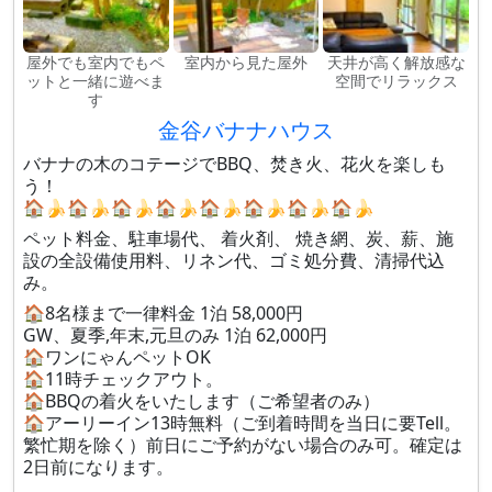
屋外でも室内でもペ
室内から見た屋外
天井が高く解放感な
ットと一緒に遊べま
空間でリラックス
す
金谷バナナハウス
バナナの木のコテージでBBQ、焚き火、花火を楽しも
う！
🏠🍌🏠🍌🏠🍌🏠🍌🏠🍌🏠🍌🏠🍌🏠🍌
ペット料金、駐車場代、 着火剤、 焼き網、炭、薪、施
設の全設備使用料、リネン代、ゴミ処分費、清掃代込
み。
🏠8名様まで一律料金 1泊 58,000円
GW、夏季,年末,元旦のみ 1泊 62,000円
🏠ワンにゃんペットOK
🏠11時チェックアウト。
🏠BBQの着火をいたします（ご希望者のみ）
🏠アーリーイン13時無料（ご到着時間を当日に要Tell。
繁忙期を除く）前日にご予約がない場合のみ可。確定は
2日前になります。