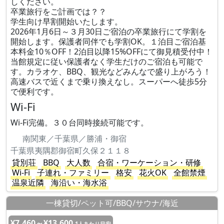
しください。
卒業旅行をご計画では？？
学生向け早割開始いたします。
2026年1月6日～３月30日ご宿泊の卒業旅行にて学割を
開始します。保護者同伴でも学割OK。１泊目ご宿泊基
本料金10％OFF！2泊目以降15%OFFにて御見積受付中！
当館規定に従い保護者なく学生だけのご宿泊も可能で
す。カラオケ、BBQ、観光などみんなで盛り上がろう！
高速バスで近くまで乗り換えなし。スーパーへ徒歩5分
で便利です。
Wi-Fi
Wi-Fi完備。３０台同時接続可能です。
南関東／千葉県／勝浦・御宿
千葉県夷隅郡御宿町久保２１１８
貸別荘
BBQ
大人数
合宿・ワーケーション・研修
Wi-Fi
子連れ・ファミリー
格安
花火OK
全館禁煙
温泉近隣
海沿い・海水浴
一棟貸切/ペット可/BBQ/サウナ/海近
¥7,460～¥13,600
1人あたり目安