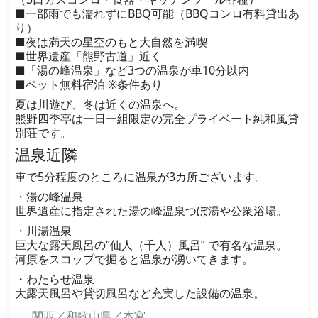
■一部雨でも濡れずにBBQ可能（BBQコンロ有料貸出あ
り）
■夜は満天の星空のもと大自然を満喫
■世界遺産「熊野古道」近く
■「湯の峰温泉」など3つの温泉が車10分以内
■ペット無料宿泊 ※条件あり
夏は川遊び、冬は近くの温泉へ。
熊野四季亭は一日一組限定の完全プライベート純和風貸
別荘です。
温泉近隣
車で5分程度のところに温泉が3カ所ございます。
・湯の峰温泉
世界遺産に指定された湯の峰温泉つぼ湯や公衆浴場。
・川湯温泉
巨大な露天風呂の“仙人（千人）風呂” で有名な温泉。
河原をスコップで掘ると温泉が湧いてきます。
・わたらせ温泉
大露天風呂や貸切風呂など充実した設備の温泉。
関西／和歌山県／本宮