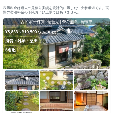
表示料金は過去の見積り実績を統計的に示した中央参考値です。実
際の宿泊料金の下限および上限ではありません。
古民家一棟貸|琵琶湖|BBQ無料|自転車
¥5,833～¥10,500
1人あたり目安
滋賀・雄琴・堅田
6名迄