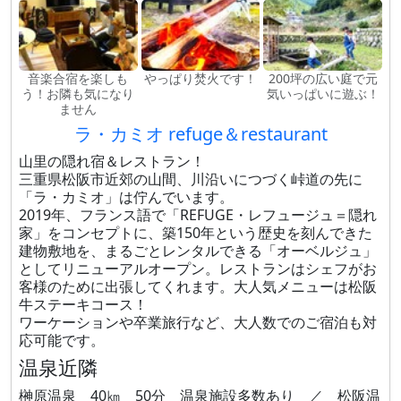
音楽合宿を楽しも
やっぱり焚火です！
200坪の広い庭で元
う！お隣も気になり
気いっぱいに遊ぶ！
ません
ラ・カミオ refuge＆restaurant
山里の隠れ宿＆レストラン！
三重県松阪市近郊の山間、川沿いにつづく峠道の先に
「ラ・カミオ」は佇んでいます。
2019年、フランス語で「REFUGE・レフュージュ＝隠れ
家」をコンセプトに、築150年という歴史を刻んできた
建物敷地を、まるごとレンタルできる「オーベルジュ」
としてリニューアルオープン。レストランはシェフがお
客様のために出張してくれます。大人気メニューは松阪
牛ステーキコース！
ワーケーションや卒業旅行など、大人数でのご宿泊も対
応可能です。
温泉近隣
榊原温泉 40㎞ 50分 温泉施設多数あり ／ 松阪温