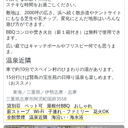
ステキな時間をお過ごしください。
敷地は、2000坪の広さ。浜へ続く散歩道やテントサイト
にもなる芝生や瓦チップ。変化にとんだ地形はいろんな
遊び方ができます。
BBQコンロや焚き火台（薪１箱付き）は無料で使用でき
ます。
広い庭ではキャッチボールやフリスビー何でも思うま
ま。
温泉近隣
車で約10分でスペイン村のひまわりの湯があります。
15分行けば賢島の宝生苑の日帰り温泉も楽しめます。
（おススメ）
東海／三重県／伊勢志摩・志摩
三重県志摩市阿児町国府3558
貸別荘
ペット可
屋根付BBQ
おしゃれ
薪ストーブ
Wi-Fi
子連れ・ファミリー
花火OK
全館禁煙
温泉近隣
海沿い・海水浴