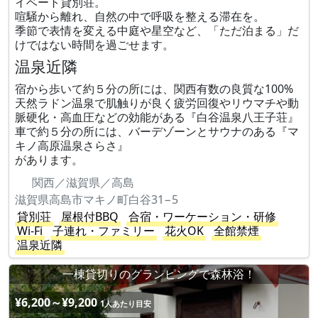
イベート貸別荘。
喧騒から離れ、自然の中で呼吸を整える滞在を。
季節で表情を変える中庭や星空など、「ただ泊まる」だ
けではない時間を過ごせます。
温泉近隣
宿から歩いて約５分の所には、関西有数の良質な100%
天然ラドン温泉で肌触りが良く疲労回復やリウマチや動
脈硬化・高血圧などの効能がある『白谷温泉八王子荘』
車で約５分の所には、バーデゾーンとサウナのある『マ
キノ高原温泉さらさ』
があります。
関西／滋賀県／高島
滋賀県高島市マキノ町白谷31−5
貸別荘
屋根付BBQ
合宿・ワーケーション・研修
Wi-Fi
子連れ・ファミリー
花火OK
全館禁煙
温泉近隣
一棟貸切りのグランピングで森林浴！
¥6,200～¥9,200
1人あたり目安