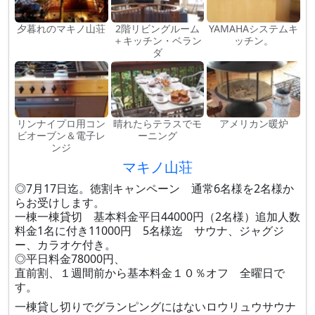
夕暮れのマキノ山荘
2階リビングルーム
YAMAHAシステムキ
＋キッチン・ベラン
ッチン。
ダ
リンナイプロ用コン
晴れたらテラスでモ
アメリカン暖炉
ビオーブン＆電子レ
ーニング
ンジ
マキノ山荘
◎7月17日迄。徳割キャンペーン 通常6名様を2名様か
らお受けします。
一棟一棟貸切 基本料金平日44000円（2名様）追加人数
料金1名に付き11000円 5名様迄 サウナ、ジャグジ
ー、カラオケ付き。
◎平日料金78000円、
直前割、１週間前から基本料金１０％オフ 全曜日で
す。
一棟貸し切りでグランピングにはないロウリュウサウナ