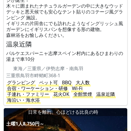
ジが誕生！
木々に囲まれたナチュラルガーデンの中に大きなウッド
デッキと悪天候でも安心なテント貼りのコテージ風グラ
ンピング 施設。
イギリスの片田舎にでも訪れたようなイングリッシュ風
ガーデンにイギリスパンを想像する形の建物。
森林浴をお愉しみください。
温泉近隣
パルケエスパーニャ志摩スペイン村内にあるひまわりの
湯まで車10分
東海／三重県／伊勢志摩・南鳥羽
三重県鳥羽市畔蛸町368-1
グランピング
ペット可
BBQ
大人数
合宿・ワーケーション・研修
Wi-Fi
子連れ・ファミリー
花火OK
全館禁煙
温泉近隣
海沿い・海水浴
日常を離れ、心ほどける比良の時
土曜1人8,750円～