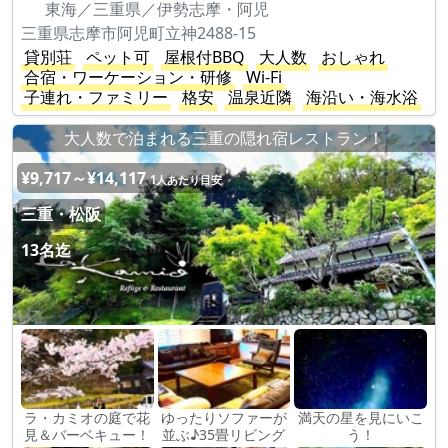
東海／三重県／伊勢志摩・阿児
三重県志摩市阿児町立神2488-15
貸別荘
ペット可
屋根付BBQ
大人数
おしゃれ
合宿・ワーケーション・研修
Wi-Fi
子連れ・ファミリー
格安
温泉近隣
海沿い・海水浴
大人数で泊まれる三重の隠れ宿レストラン！
¥9,717～¥14,117
1人あたり目安
三重・松阪
13名迄
ラ・カミオの庭で花
ゆったりソファーが
満天の星を見にいこ
見＆バーベキュー！
並ぶ♪35畳リビング
う！