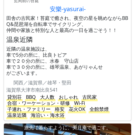
玄関前の苔庭
安樂-yasurai-
田舎の古民家！苔庭で癒され、夜空の星を眺めながらBB
Q&琵琶湖を自転車でサイクリング、
仲間や家族と特別な人と最高の一日を過ごそう！！
温泉近隣
近隣の温泉施設は、
車で5分の所に、比良トピア
車で２０分の所に、水春 守山店
車で３０分の所に、雄琴温泉、あがりゃんせ
がございます。
関西／滋賀県／雄琴・堅田
滋賀県大津市南比良541
貸別荘
BBQ
大人数
おしゃれ
古民家
合宿・ワーケーション・研修
Wi-Fi
子連れ・ファミリー
格安
花火OK
全館禁煙
温泉近隣
海沿い・海水浴
旅先で暮らすように、美月庵で過ごす。