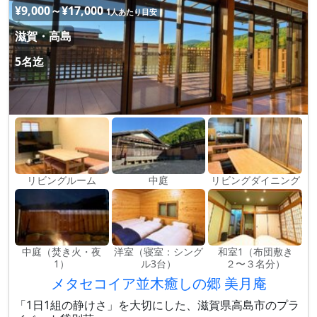
¥9,000～¥17,000
1人あたり目安
滋賀・高島
5名迄
リビングルーム
中庭
リビングダイニング
中庭（焚き火・夜
洋室（寝室：シング
和室1（布団敷き
1）
ル3台）
２〜３名分）
メタセコイア並木癒しの郷 美月庵
「1日1組の静けさ」を大切にした、滋賀県高島市のプラ