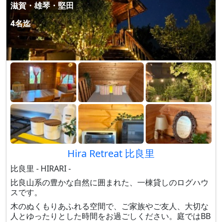
滋賀・雄琴・堅田
4名迄
Hira Retreat 比良里
比良里 - HIRARI -
比良山系の豊かな自然に囲まれた、一棟貸しのログハウ
スです。
木のぬくもりあふれる空間で、ご家族やご友人、大切な
人とゆったりとした時間をお過ごしください。庭ではBB