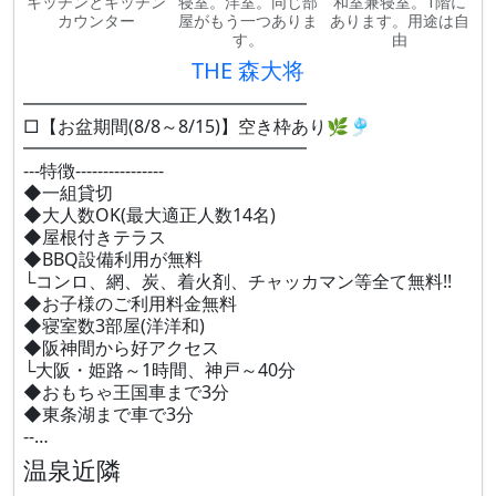
キッチンとキッチン
寝室。洋室。同じ部
和室兼寝室。1階に
カウンター
屋がもう一つありま
あります。用途は自
す。
由
THE 森大将
━━━━━━━━━━━━━━━━
□【お盆期間(8/8～8/15)】空き枠あり🌿🎐
━━━━━━━━━━━━━━━━
---特徴----------------
◆一組貸切
◆大人数OK(最大適正人数14名)
◆屋根付きテラス
◆BBQ設備利用が無料
└コンロ、網、炭、着火剤、チャッカマン等全て無料!!
◆お子様のご利用料金無料
◆寝室数3部屋(洋洋和)
◆阪神間から好アクセス
└大阪・姫路～1時間、神戸～40分
◆おもちゃ王国車まで3分
◆東条湖まで車で3分
--…
温泉近隣