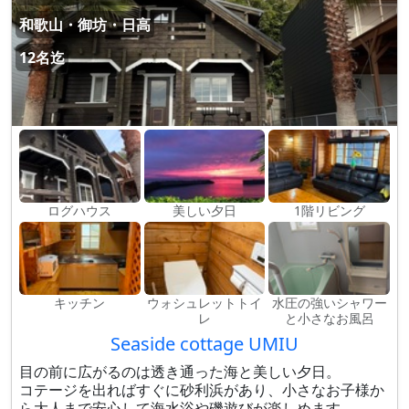
和歌山・御坊・日高
12名迄
ログハウス
美しい夕日
1階リビング
キッチン
ウォシュレットトイ
水圧の強いシャワー
レ
と小さなお風呂
Seaside cottage UMIU
目の前に広がるのは透き通った海と美しい夕日。
コテージを出ればすぐに砂利浜があり、小さなお子様か
ら大人まで安心して海水浴や磯遊びが楽しめます。