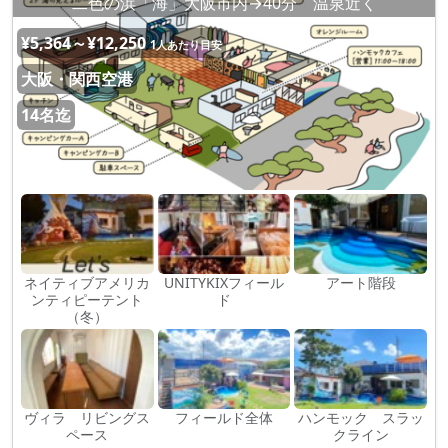
二色の浜「海」大阪市内→40分 温泉近く
¥5,364～¥12,250
1人あたり目安
大阪・関西空港
14名迄
ネイティブアメリカ
UNITYKIXフィール
アート階段
ンティピーテント
ド
（冬）
ヴィラ リビングス
フィールド全体
ハンモック スラッ
ペース
クライン