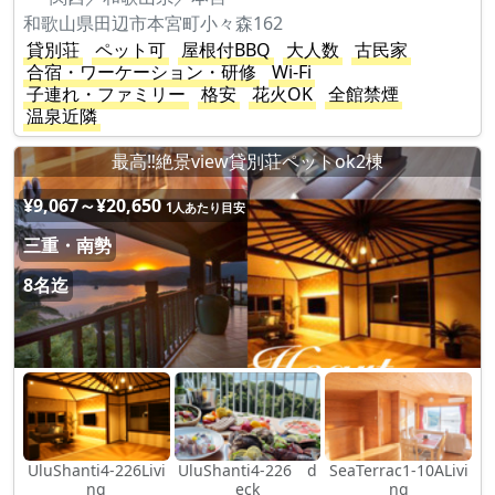
和歌山県田辺市本宮町小々森162
貸別荘
ペット可
屋根付BBQ
大人数
古民家
合宿・ワーケーション・研修
Wi-Fi
子連れ・ファミリー
格安
花火OK
全館禁煙
温泉近隣
最高‼︎絶景view貸別荘ペットok2棟
¥9,067～¥20,650
1人あたり目安
三重・南勢
8名迄
UluShanti4-226Livi
UluShanti4-226 d
SeaTerrac1-10ALivi
ng
eck
ng