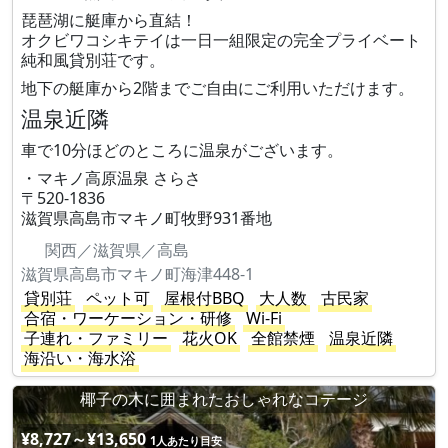
琵琶湖に艇庫から直結！
オクビワコシキテイは一日一組限定の完全プライベート
純和風貸別荘です。
地下の艇庫から2階までご自由にご利用いただけます。
温泉近隣
車で10分ほどのところに温泉がございます。
・マキノ高原温泉 さらさ
〒520-1836
滋賀県高島市マキノ町牧野931番地
関西／滋賀県／高島
滋賀県高島市マキノ町海津448-1
貸別荘
ペット可
屋根付BBQ
大人数
古民家
合宿・ワーケーション・研修
Wi-Fi
子連れ・ファミリー
花火OK
全館禁煙
温泉近隣
海沿い・海水浴
椰子の木に囲まれたおしゃれなコテージ
¥8,727～¥13,650
1人あたり目安