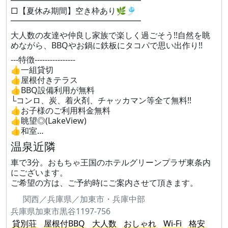
━━━━━━━━━━━━━━━━
□【夏休み期間】空き枠あり🌿🎐
━━━━━━━━━━━━━━━━
大人数の友達や仲良し家族で楽しく過ごそう!!自然を眺
めながら、BBQやお鍋に鉄板にタコパで思い出作り!!
---特徴----------------
👍一組貸切
👍屋根付きテラス
👍BBQ設備利用が無料
└コンロ、炭、着火剤、チャッカマン等全て無料!!
👍お子様のご利用料金無料
👍眺望◎(LakeView)
👍和室…
温泉近隣
車で3分。おもちゃ王国のホテルグリーンプラザ東条内
にございます。
ご希望の方は、ご予約時にご案内させて頂きます。
関西／兵庫県／加東市・兵庫中部
兵庫県加東市黒谷1197-756
貸別荘
屋根付BBQ
大人数
おしゃれ
Wi-Fi
格安