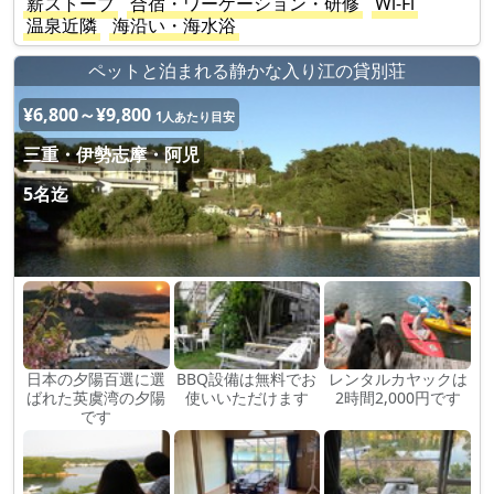
薪ストーブ
合宿・ワーケーション・研修
Wi-Fi
温泉近隣
海沿い・海水浴
ペットと泊まれる静かな入り江の貸別荘
¥6,800～¥9,800
1人あたり目安
三重・伊勢志摩・阿児
5名迄
日本の夕陽百選に選
BBQ設備は無料でお
レンタルカヤックは
ばれた英虞湾の夕陽
使いいただけます
2時間2,000円です
です