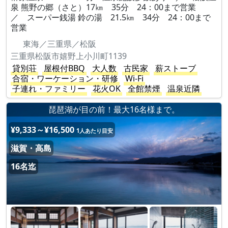
泉 熊野の郷（さと）17㎞ 35分 24：00まで営業
／ スーパー銭湯 鈴の湯 21.5㎞ 34分 24：00まで
営業
東海／三重県／松阪
三重県松阪市嬉野上小川町1139
貸別荘
屋根付BBQ
大人数
古民家
薪ストーブ
合宿・ワーケーション・研修
Wi-Fi
子連れ・ファミリー
花火OK
全館禁煙
温泉近隣
琵琶湖が目の前！最大16名様まで。
¥9,333～¥16,500
1人あたり目安
滋賀・高島
16名迄