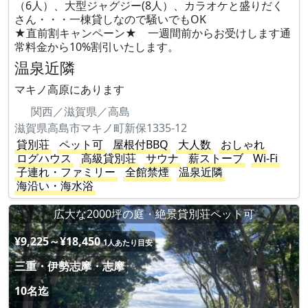
（6人）、大型ジャグジー(8人）、カラオケと盛りだく
さん・・・一棟貸しなので騒いでもOK
★直前割キャンペーン★ 一週間前からお受けします通
常料金から10%割引いたします。
温泉近隣
マキノ高原にあります
関西／滋賀県／高島
滋賀県高島市マキノ町新保1335-12
貸別荘
ペット可
屋根付BBQ
大人数
おしゃれ
ログハウス
高級貸別荘
サウナ
薪ストーブ
Wi-Fi
子連れ・ファミリー
全館禁煙
温泉近隣
海沿い・海水浴
広大な2000坪の庭・絶景貸別荘ペット可
¥9,225～¥18,450
1人あたり目安
三重・伊勢志摩・志摩
10名迄