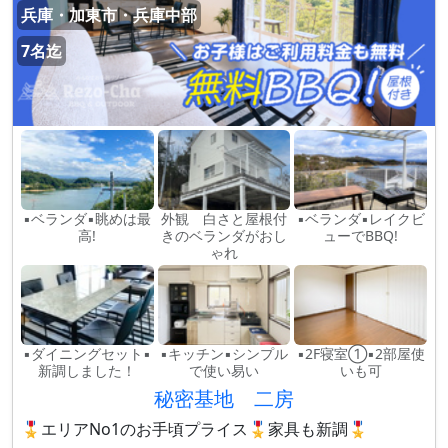
兵庫・加東市・兵庫中部
7名迄
▪ベランダ▪眺めは最
外観 白さと屋根付
▪ベランダ▪レイクビ
高!
きのベランダがおし
ューでBBQ!
ゃれ
▪ダイニングセット▪
▪キッチン▪シンプル
▪2F寝室①▪2部屋使
新調しました！
で使い易い
いも可
秘密基地 二房
🎖️エリアNo1のお手頃プライス🎖️家具も新調🎖️