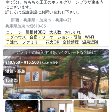
車で5分。おもちゃ王国のホテルグリーンプラザ東条内
にございます。
詳しくは当該施設にお問い合わせ下さい。
関西／兵庫県／加東市・兵庫中部
兵庫県加東市畑610-86
コテージ
屋根付BBQ
大人数
おしゃれ
ログハウス
合宿・ワーケーション・研修
Wi-Fi
子連れ・ファミリー
花火OK
全館禁煙
温泉近隣
アメリカの輸入住宅をハイグレードな別荘に
¥10,950～¥15,500
1人あたり目安
滋賀・高島
15名迄