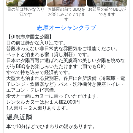
目の前は静かな入り
お部屋の前でBBQを
お部屋の前でBBQが
江です
お楽しみいただけま
できます
す
志摩オーシャンクラブ
【伊勢志摩国立公園】
目の前は静かな入り江です。
普段味わえない非日常的な雰囲気をご堪能ください。
ペットと泊まれる宿（貸し別荘）です。
日本の夕陽百選に選ばれた英虞湾の美しい夕陽を眺めな
がらBBQをお楽しみいただけます（雨でもOK）
すべて持ち込みで経済的です。
大型犬も泊まれる貸別荘。各戸に台所設備（冷蔵庫・電
子レンジ・炊飯器など）バス・洗浄機付き便座トイレ・
エアコン・テレビ完備。
愛犬と一緒にカヌーに乗っていただけます。
レンタルカヌーはお１人様2,000円
1人乗り～２人乗りあります。
温泉近隣
車で10分ほどでひまわりの湯があります。