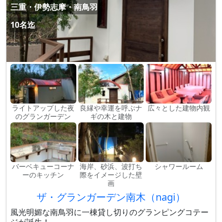
三重・伊勢志摩・南鳥羽
10名迄
ライトアップした夜
良縁や幸運を呼ぶナ
広々とした建物内観
のグランガーデン
ギの木と建物
バーベキューコーナ
海岸、砂浜、波打ち
シャワールーム
ーのキッチン
際をイメージした壁
画
ザ・グランガーデン南木（nagi）
風光明媚な南鳥羽に一棟貸し切りのグランピングコテー