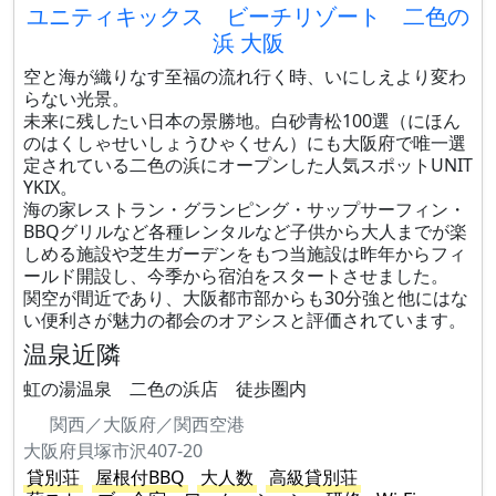
ユニティキックス ビーチリゾート 二色の
浜 大阪
空と海が織りなす至福の流れ行く時、いにしえより変わ
らない光景。
未来に残したい日本の景勝地。白砂青松100選（にほん
のはくしゃせいしょうひゃくせん）にも大阪府で唯一選
定されている二色の浜にオープンした人気スポットUNIT
YKIX。
海の家レストラン・グランピング・サップサーフィン・
BBQグリルなど各種レンタルなど子供から大人までが楽
しめる施設や芝生ガーデンをもつ当施設は昨年からフィ
ールド開設し、今季から宿泊をスタートさせました。
関空が間近であり、大阪都市部からも30分強と他にはな
い便利さが魅力の都会のオアシスと評価されています。
温泉近隣
虹の湯温泉 二色の浜店 徒歩圏内
関西／大阪府／関西空港
大阪府貝塚市沢407-20
貸別荘
屋根付BBQ
大人数
高級貸別荘