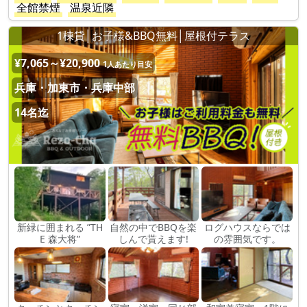
全館禁煙
温泉近隣
1棟貸│お子様&BBQ無料│屋根付テラス
¥7,065～¥20,900
1人あたり目安
兵庫・加東市・兵庫中部
14名迄
新緑に囲まれる ”TH
自然の中でBBQを楽
ログハウスならでは
E 森大将”
しんで貰えます!
の雰囲気です。