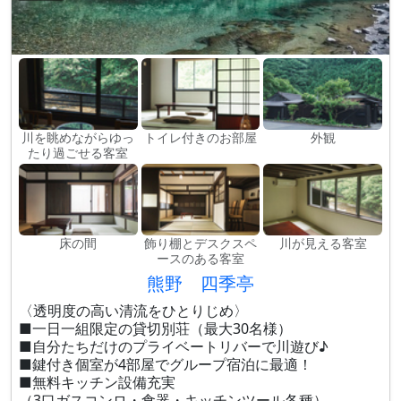
川を眺めながらゆっ
トイレ付きのお部屋
外観
たり過ごせる客室
床の間
飾り棚とデスクスペ
川が見える客室
ースのある客室
熊野 四季亭
〈透明度の高い清流をひとりじめ〉
■一日一組限定の貸切別荘（最大30名様）
■自分たちだけのプライベートリバーで川遊び♪
■鍵付き個室が4部屋でグループ宿泊に最適！
■無料キッチン設備充実
（3口ガスコンロ・食器・キッチンツール各種）