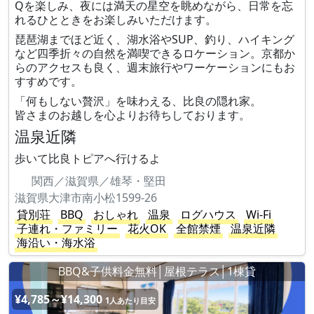
Qを楽しみ、夜には満天の星空を眺めながら、日常を忘
れるひとときをお楽しみいただけます。
琵琶湖までほど近く、湖水浴やSUP、釣り、ハイキング
など四季折々の自然を満喫できるロケーション。京都か
らのアクセスも良く、週末旅行やワーケーションにもお
すすめです。
「何もしない贅沢」を味わえる、比良の隠れ家。
皆さまのお越しを心よりお待ちしております。
温泉近隣
歩いて比良トピアへ行けるよ
関西／滋賀県／雄琴・堅田
滋賀県大津市南小松1599-26
貸別荘
BBQ
おしゃれ
温泉
ログハウス
Wi-Fi
子連れ・ファミリー
花火OK
全館禁煙
温泉近隣
海沿い・海水浴
BBQ&子供料金無料│屋根テラス│1棟貸
¥4,785～¥14,300
1人あたり目安