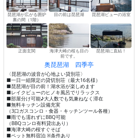
琵琶湖が広がる囲炉
目の前は琵琶湖
琵琶湖ビューの浴室
裏の間（1階）
正面玄関
海津大崎の桜も目の
琵琶湖に直結！
前です。
奥琵琶湖 四季亭
〈琵琶湖の波音が心地よい貸別荘〉
■一日一組限定の貸切別荘（最大16名様）
■琵琶湖が目の前！湖水浴が楽しめます
■レイクビューのヒノキ風呂でリラックス
■部屋分け可能♪大人数でも気兼ねなく滞在
■無料キッチン設備充実
（3口ガスコンロ・食器・キッチンツール各種）
■雨でも濡れずにBBQ可能
（BBQコンロ有料貸出あり）
■海津大崎の桜すぐそば
■ペット無料宿泊 ※条件あり