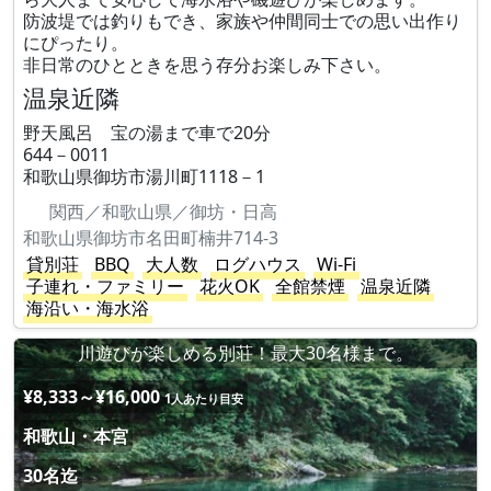
防波堤では釣りもでき、家族や仲間同士での思い出作り
にぴったり。
非日常のひとときを思う存分お楽しみ下さい。
温泉近隣
野天風呂 宝の湯まで車で20分
644－0011
和歌山県御坊市湯川町1118－1
関西／和歌山県／御坊・日高
和歌山県御坊市名田町楠井714-3
貸別荘
BBQ
大人数
ログハウス
Wi-Fi
子連れ・ファミリー
花火OK
全館禁煙
温泉近隣
海沿い・海水浴
川遊びが楽しめる別荘！最大30名様まで。
¥8,333～¥16,000
1人あたり目安
和歌山・本宮
30名迄