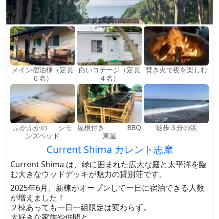
メイン宿泊棟（定員
白いコテージ（定員
焚き火で夜を楽しむ
６名）
４名）
ふかふかの シモ
屋根付き BBQ
徒歩３分の浜
ンズベッド
東屋
Current Shima カレント志摩
Current Shima は、緑に囲まれた広大な庭と太平洋を臨
む大きなウッドデッキが魅力の貸別荘です。
2025年6月、新棟がオープンして一日に宿泊できる人数
が増えました！
２棟あっても一日一組限定は変わらず。
大好きな家族や仲間と