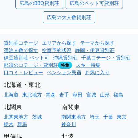
広島のBBQ貸別荘
広島のペット可貸別荘
広島の大人数貸別荘
貸別荘コテージ
エリアから探す
テーマから探す
宿泊人数で探す
空室予約状況
静岡・伊豆貸別荘
伊豆貸別荘 ペット可
沖縄貸別荘
千葉コテージ・貸別荘
那須のコテージ・貸別荘
スキー特集
特集
口コミ・レビュー
ペンション民宿
お気に入り
北海道・東北
北海道
東北地方
青森
岩手
秋田
宮城
山形
福島
北関東
南関東
北関東地方
茨城
南関東地方
埼玉
千葉
東京
栃木
群馬
神奈川
甲信越
北陸