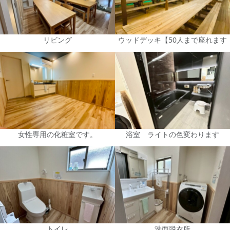
リビング
ウッドデッキ【50人まで座れます
女性専用の化粧室です。
浴室 ライトの色変わります
トイレ
洗面脱衣所