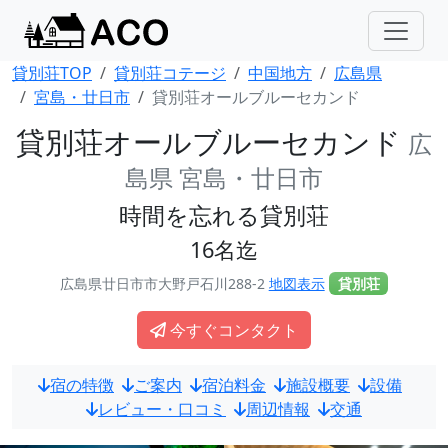
貸別荘TOP
貸別荘コテージ
中国地方
広島県
宮島・廿日市
貸別荘オールブルーセカンド
貸別荘オールブルーセカンド
広
島県 宮島・廿日市
時間を忘れる貸別荘
16名迄
広島県廿日市市大野戸石川288-2
地図表示
貸別荘
今すぐコンタクト
宿の特徴
ご案内
宿泊料金
施設概要
設備
レビュー・口コミ
周辺情報
交通