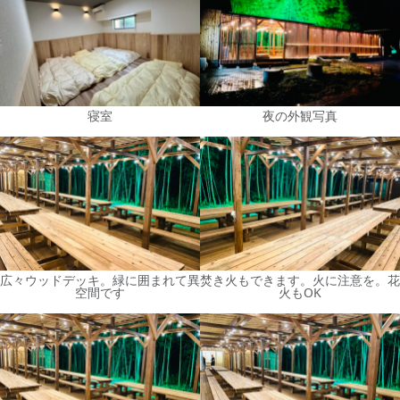
寝室
夜の外観写真
広々ウッドデッキ。緑に囲まれて異
焚き火もできます。火に注意を。花
空間です
火もOK