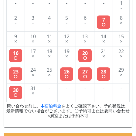
-
-
-
-
-
-
1
-
2
3
4
5
6
8
7
-
-
-
-
-
×
○
9
10
11
12
13
14
15
×
×
×
×
×
×
×
17
18
19
21
22
16
20
×
×
×
×
×
○
○
24
25
29
23
26
27
28
×
×
×
○
○
○
○
31
-
-
-
-
-
30
×
○
問い合わせ前に、
宿泊料金
をよくご確認下さい。予約状況は、
最新情報でない場合がございます。〇予約可または要問い合わせ
×満室または予約不可