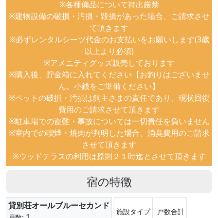
※各種備品について持出厳禁
※建物設備の破損・汚損・毀損があった場合、ご請求させ
て頂きます
※必ずレンタルシーツ代金のお支払いをお願いします(3歳
以上より必須)
※アメニティグッズ販売しております
※購入後、貯金箱に入れてください【お釣りはございませ
ん。小銭をご準備ください】
※ペットの破損・汚損は飼主さまの責任であり、現状回復
費用のご請求させて頂きます
※駐車場での盗難・事故については一切責任を負いません
※室内での喫煙・焼肉が判明した場合、消臭費用のご請求
させて頂きます
※ウッドテラスの利用は原則２１時迄とさせて頂きます
宿の特徴
貸別荘オールブルーセカンド
施設タイプ
戸数合計
1
戸数: