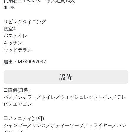
貸別荘全１棟のみ 最大定員16人
4LDK
リビングダイニング
寝室4
バストイレ
キッチン
ウッドテラス
届出：M340052037
設備
□設備(無料)
バス／シャワー／トイレ／ウォッシュレットトイレ／テレ
ビ／エアコン
□アメニティ(無料)
シャンプー／リンス／ボディーソープ／ドライヤー／ハン