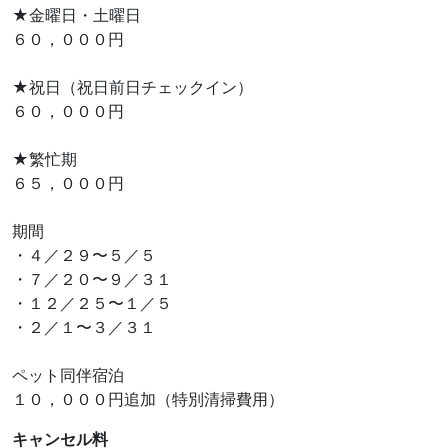
★金曜日・土曜日
６０，０００円
★祝日（祝日前日チェックイン）
６０，０００円
★繁忙期
６５，０００円
期間
・４／２９〜５／５
・７／２０〜９／３１
・１２／２５〜１／５
・２／１〜３／３１
ペット同伴宿泊
１０，０００円追加（特別清掃費用）
キャンセル料