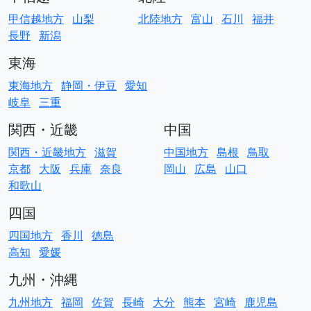
甲信越地方
山梨
北陸地方
富山
石川
福井
長野
新潟
東海
東海地方
静岡・伊豆
愛知
岐阜
三重
関西・近畿
中国
関西・近畿地方
滋賀
中国地方
島根
鳥取
京都
大阪
兵庫
奈良
岡山
広島
山口
和歌山
四国
四国地方
香川
徳島
高知
愛媛
九州・沖縄
九州地方
福岡
佐賀
長崎
大分
熊本
宮崎
鹿児島