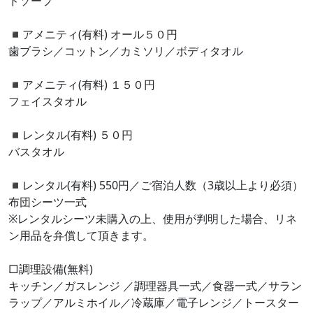
ドソープ
◾️アメニティ(有料) オール５０円
歯ブラシ／コットン／カミソリ／ボディタオル
◾️アメニティ(有料) １５０円
フェイスタオル
◾️レンタル(有料) ５０円
バスタオル
◾️レンタル(有料) 550円／ご宿泊人数（3歳以上より必須）
布団シーツ一式
※レンタルシーツ未購入の上、使用が判明した場合、リネ
ン用品を弁償して頂きます。
□調理設備(無料)
キッチン／ガスレンジ ／調理器具一式／食器一式／サラン
ラップ／アルミホイル／冷蔵庫／電子レンジ／トースター