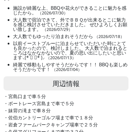
施設が綺麗な上、BBQや花火ができることに魅力を感
じたから。
（2026/07/30）
大人数で宿泊できて、外でＢＢＱが出来るとこに魅力
を感じ検討させていただきました。 ぜひよろしくお願
い致します。
（2026/07/29）
大人数でもゆったり泊まれそうだから
（2026/07/18）
以前イーストブルーに泊まらせていただいた時にとて
も良かったので、検討しました。 大人数で泊まれると
ころはなかなかないので、夏の思い出にしたいと思い
ます⸜(* ॑ ॑* )⸝
（2026/07/13）
綺麗で移動もしやすそうだからです！！ BBQも楽しめ
そうだからです！
（2026/07/04）
周辺情報
・宮島口まで車５分
・ボートレース宮島まで車で５分
・妹背の滝まで車８分
・佐伯カントリーゴルフ場まで車で１８分
・岩倉ファームパークキャンプ場車で２５分
・久保アグリファームまで車で３２分