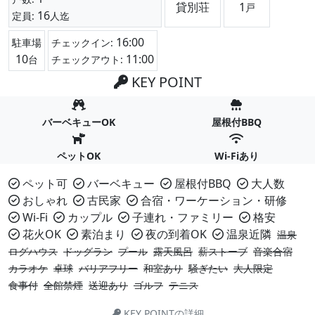
貸別荘
1
戸
16
定員:
人迄
16:00
駐車場
チェックイン:
10
11:00
台
チェックアウト:
KEY POINT
バーベキューOK
屋根付BBQ
ペットOK
Wi-Fiあり
ペット可
バーベキュー
屋根付BBQ
大人数
おしゃれ
古民家
合宿・ワーケーション・研修
Wi-Fi
カップル
子連れ・ファミリー
格安
花火OK
素泊まり
夜の到着OK
温泉近隣
温泉
ログハウス
ドッグラン
プール
露天風呂
薪ストーブ
音楽合宿
カラオケ
卓球
バリアフリー
和室あり
騒ぎたい
大人限定
食事付
全館禁煙
送迎あり
ゴルフ
テニス
KEY POINTの詳細