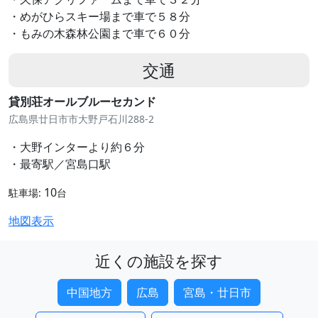
・めがひらスキー場まで車で５８分
・もみの木森林公園まで車で６０分
交通
貸別荘オールブルーセカンド
広島県廿日市市大野戸石川288-2
・大野インターより約６分
・最寄駅／宮島口駅
10
駐車場:
台
地図表示
近くの施設を探す
中国地方
広島
宮島・廿日市