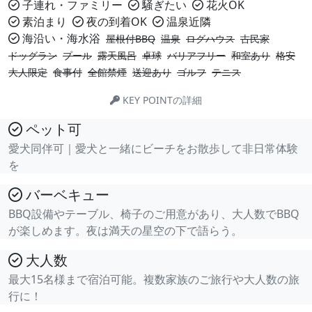
子連れ・ファミリー
騒ぎたい
花火OK
素泊まり
夜の到着OK
温泉近隣
海沿い・海水浴
屋根付BBQ
温泉
ログハウス
古民家
ドッグラン
プール
露天風呂
卓球
バリアフリー
和室あり
格安
大人限定
食事付
全館禁煙
送迎あり
ゴルフ
テニス
KEY POINTの詳細
ペット可
愛犬同伴可｜愛犬と一緒にビーチをお散歩して非日常体験
を
バーベキュー
BBQ設備やテーブル、椅子のご用意があり、大人数でBBQ
が楽しめます。夜は満天の星空の下で語らう。
大人数
最大15名様まで宿泊可能。複数家族のご旅行や大人数の旅
行に！