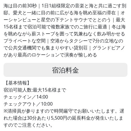
海は目の前30秒｜1日1組様限定の音楽と海と共に過ごす別
邸。愛犬と一緒に目の前に広がる海を眺め至福の滞在｜オ
ーシャンビューと星空の下テントサウナでととのう｜最大
15名様まで宿泊可能で複数家族でのご旅行に最適｜冬は海
を眺めながら薪ストーブを囲って気兼ねなく飲み明かせる
プライベートな空間｜空港からタクシーで7分の立地なの
で公共交通機関でも集まりやすい貸別荘｜グランドピアノ
があり最高のロケーションで演奏が愉しめる
宿泊料金
【基本情報】
宿泊可能人数:最大15名様まで
チェックイン／14:00
チェックアウト／10:00
※清掃員が参りますので時間厳守でお願いいたします。遅
れた場合は30分あたり5,500円の延長料金が発生いたしま
すのでご注意ください。