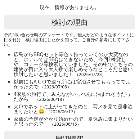
現在、情報がありません。
検討の理由
予約問い合わせ時のアンケートです。他人がどのようなポイントに
目を付け、検討理由にしたかを知って、ご自身の参考にして下さ
い。
広島からBBQセット等色々持っていくのが大変なの
と、ホテルではBBQはできないため、今回1棟貸し
や、コテージ等検索していました。その中でこちらの
建物が目に入り大人数で楽しめそうなところだと思い
検討したいと思いました！
（2026/07/23）
以前にもA C Oで違う所には宿泊させてもらっててよ
かったので
（2026/07/08）
4家族の旅行で、みんながいっぺんに泊まれそうだっ
たから！
（2026/06/18）
犬○でネットに上がってきたのと、写メを見て是非泊
まりたいと😊
（2026/06/17）
家族の予定が分かり始めたので、夏休みに集まりたい
と思ったので。
（2026/06/16）
周辺情報