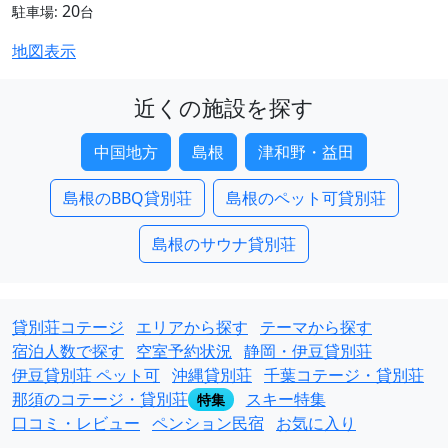
20
駐車場:
台
地図表示
近くの施設を探す
中国地方
島根
津和野・益田
島根のBBQ貸別荘
島根のペット可貸別荘
島根のサウナ貸別荘
貸別荘コテージ
エリアから探す
テーマから探す
宿泊人数で探す
空室予約状況
静岡・伊豆貸別荘
伊豆貸別荘 ペット可
沖縄貸別荘
千葉コテージ・貸別荘
那須のコテージ・貸別荘
スキー特集
特集
口コミ・レビュー
ペンション民宿
お気に入り