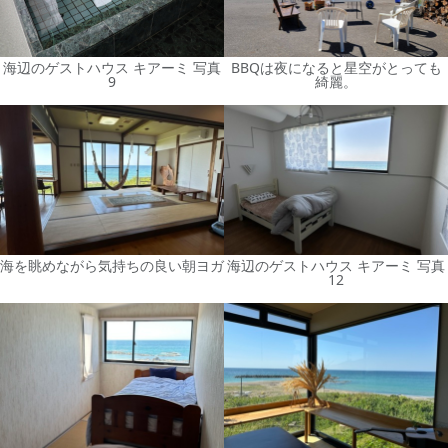
海辺のゲストハウス キアーミ 写真
BBQは夜になると星空がとっても
9
綺麗。
海を眺めながら気持ちの良い朝ヨガ
海辺のゲストハウス キアーミ 写真
12