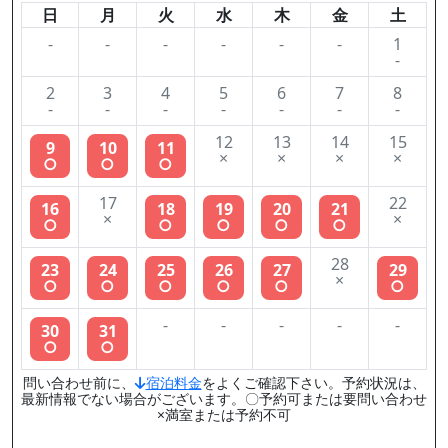
日
月
火
水
木
金
土
-
-
-
-
-
-
1
-
2
3
4
5
6
7
8
-
-
-
-
-
-
-
12
13
14
15
9
10
11
×
×
×
×
○
○
○
17
22
16
18
19
20
21
×
×
○
○
○
○
○
28
23
24
25
26
27
29
×
○
○
○
○
○
○
-
-
-
-
-
30
31
○
○
問い合わせ前に、
宿泊料金
をよくご確認下さい。予約状況は、
最新情報でない場合がございます。〇予約可または要問い合わせ
×満室または予約不可