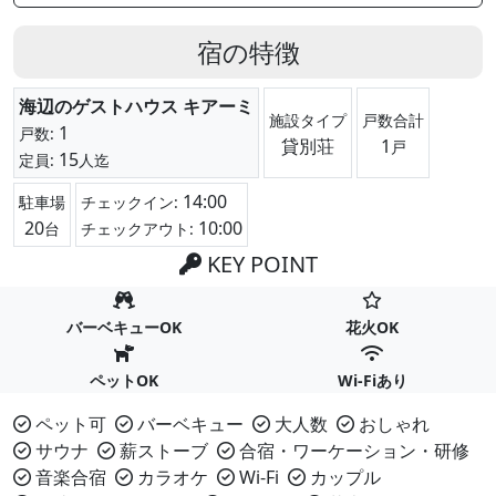
宿の特徴
海辺のゲストハウス キアーミ
施設タイプ
戸数合計
1
戸数:
貸別荘
1
戸
15
定員:
人迄
14:00
駐車場
チェックイン:
20
10:00
台
チェックアウト:
KEY POINT
バーベキューOK
花火OK
ペットOK
Wi-Fiあり
ペット可
バーベキュー
大人数
おしゃれ
サウナ
薪ストーブ
合宿・ワーケーション・研修
音楽合宿
カラオケ
Wi-Fi
カップル