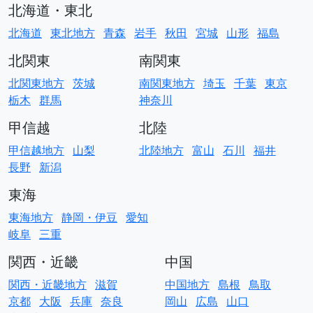
北海道・東北
北海道
東北地方
青森
岩手
秋田
宮城
山形
福島
北関東
南関東
北関東地方
茨城
南関東地方
埼玉
千葉
東京
栃木
群馬
神奈川
甲信越
北陸
甲信越地方
山梨
北陸地方
富山
石川
福井
長野
新潟
東海
東海地方
静岡・伊豆
愛知
岐阜
三重
関西・近畿
中国
関西・近畿地方
滋賀
中国地方
島根
鳥取
京都
大阪
兵庫
奈良
岡山
広島
山口