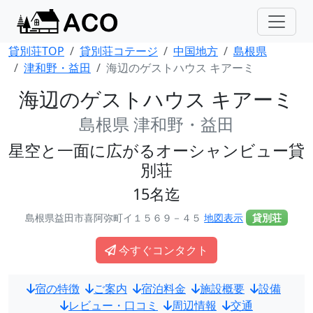
貸別荘TOP
貸別荘コテージ
中国地方
島根県
津和野・益田
海辺のゲストハウス キアーミ
海辺のゲストハウス キアーミ
島根県 津和野・益田
星空と一面に広がるオーシャンビュー貸
別荘
15名迄
島根県益田市喜阿弥町イ１５６９－４５
地図表示
貸別荘
今すぐコンタクト
宿の特徴
ご案内
宿泊料金
施設概要
設備
レビュー・口コミ
周辺情報
交通