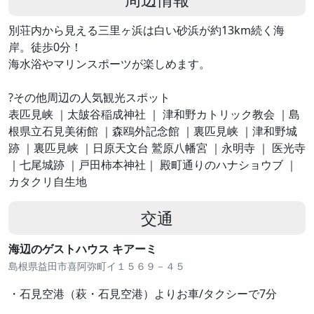
別荘内から見える三里ヶ浜は白い砂浜が約13km続く海
岸。徒歩0分！
海水浴やマリンスポーツが楽しめます。
?その他周辺の人気観光スポット
表匹見峡 ｜太皷谷稲成神社 ｜ 津和野カトリック教会 ｜島
根県立石見美術館 ｜森鴎外記念館 ｜裏匹見峡 ｜津和野城
跡 ｜裏匹見峡 ｜日原天文台 鷲原八幡宮 ｜永明寺 ｜ 医光寺
｜七尾城跡 ｜戸田柿本神社｜ 殿町通りのハナショウブ ｜
カタクリ自生地
交通
海辺のゲストハウス キアーミ
島根県益田市喜阿弥町イ１５６９－４５
・石見空港（萩・石見空港）よりお車/タクシーで7分