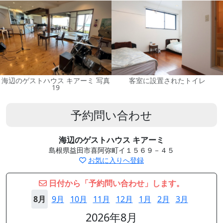
海辺のゲストハウス キアーミ 写真
客室に設置されたトイレ
19
予約問い合わせ
海辺のゲストハウス キアーミ
島根県益田市喜阿弥町イ１５６９－４５
お気に入りへ登録
日付から「予約問い合わせ」します。
8月
9月
10月
11月
12月
1月
2月
3月
2026年8月