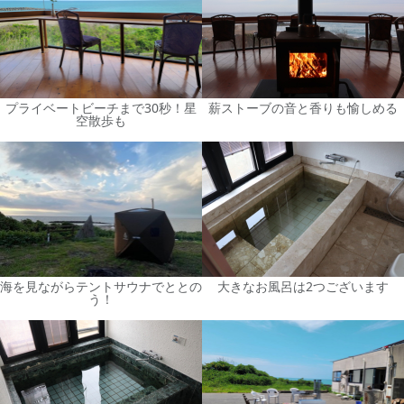
プライベートビーチまで30秒！星
薪ストーブの音と香りも愉しめる
空散歩も
海を見ながらテントサウナでととの
大きなお風呂は2つございます
う！