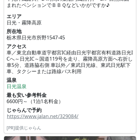
まれたペンションでＢＢＱなどいかがですか♪
エリア
日光・霧降高原
所在地
栃木県日光市所野1547-45
アクセス
車／東北自動車道宇都宮IC経由日光宇都宮有料道路日光I
Cへ～日光IC～国道119号を走り、霧降高原方面へ右折し
車5分、道路脇右側 車以外／東武日光線、東武日光駅下
車、タクシーまたは路線バス利用
温泉
日光温泉
最も安い参考料金
6600円～（1泊1名料金）
じゃらんで予約
https://www.jalan.net/329084/
[PR]提供じゃらん