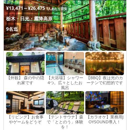
¥13,471～¥26,475
1人あたり目安
栃木・日光・霧降高原
9名迄
【外観】 森の中の隠
【大浴場】シャワー
【BBQ】夜は光のカ
れ家です
4つ。広々としたお
ーテンで幻想的です
風呂
【リビング】お食事
【テントサウナ】森
【カラオケ】業務用J
やゲームをどうぞ
で「ととのう」体験
OYSOUND導入！
を！