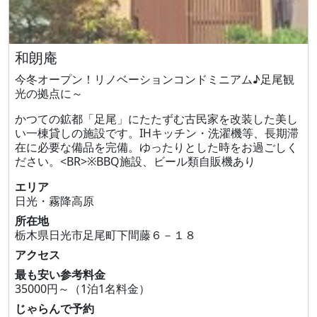
和朗庵
今冬オープン！リノベーションコンドミニアム♪足尾観
光の拠点に～
かつての鉱都「足尾」にたたずむ古民家を改装した美し
い一棟貸しの施設です。IHキッチン・洗濯機等、長期滞
在に必要な備品を完備。ゆったりとした時をお過ごしく
ださい。<BR>※BBQ施設、ビール類自販機あり
エリア
日光・霧降高原
所在地
栃木県日光市足尾町下間藤６－１８
アクセス
最も安い参考料金
35000円～（1泊1名料金）
じゃらんで予約