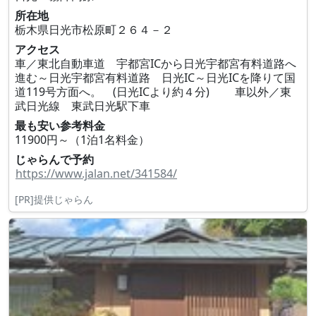
所在地
栃木県日光市松原町２６４－２
アクセス
車／東北自動車道 宇都宮ICから日光宇都宮有料道路へ
進む～日光宇都宮有料道路 日光IC～日光ICを降りて国
道119号方面へ。 (日光ICより約４分) 車以外／東
武日光線 東武日光駅下車
最も安い参考料金
11900円～（1泊1名料金）
じゃらんで予約
https://www.jalan.net/341584/
[PR]提供じゃらん