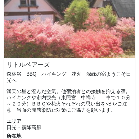
リトルベアーズ
森林浴 BBQ ハイキング 花火 深緑の宿ようこそ日
光へ
満天の星と澄んだ空気。他宿泊者との接触を抑える宿。
ハイキングや市内観光（東照宮 中禅寺 車で１０分
～２０分）ＢＢＱや花火それぞれの思い出を<BR>ご注
意；当面の間感染防止対策にご協力を願います。
エリア
日光・霧降高原
所在地