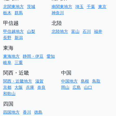
北関東地方
茨城
南関東地方
埼玉
千葉
東京
栃木
群馬
神奈川
甲信越
北陸
甲信越地方
山梨
北陸地方
富山
石川
福井
長野
新潟
東海
東海地方
静岡・伊豆
愛知
岐阜
三重
関西・近畿
中国
関西・近畿地方
滋賀
中国地方
島根
鳥取
京都
大阪
兵庫
奈良
岡山
広島
山口
和歌山
四国
四国地方
香川
徳島