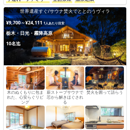
世界遺産すぐ/サウナ焚火でととのうヴィラ
¥9,700～¥24,111
1人あたり目安
栃木・日光・霧降高原
10名迄
木のぬくもりに包ま
薪ストーブサウナで
焚火を囲って語らう
れた、心安らぐリビ
芯から解きほぐされ
ング
る