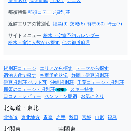
送迎あり
温泉近隣
ゴルフ
テニス
那須特集
那須コテージ貸別荘
近隣エリアの貸別荘
福島(9)
茨城(6)
群馬(60)
埼玉(7)
サイトメニュー
栃木・空室予約カレンダー
栃木・宿泊人数から探す
他の都道府県
貸別荘コテージ
エリアから探す
テーマから探す
宿泊人数で探す
空室予約状況
静岡・伊豆貸別荘
伊豆貸別荘 ペット可
沖縄貸別荘
千葉コテージ・貸別荘
那須のコテージ・貸別荘
スキー特集
特集
口コミ・レビュー
ペンション民宿
お気に入り
北海道・東北
北海道
東北地方
青森
岩手
秋田
宮城
山形
福島
北関東
南関東