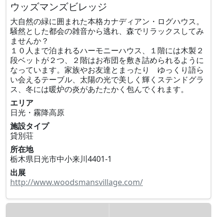
ウッズマンズビレッジ
大自然の緑に囲まれた本格カナディアン・ログハウス。
騒然とした都会の雑音から逃れ、森でリラックスしてみ
ませんか？
１０人まで泊まれるハーモニーハウス、１階には木製２
段ベットが２つ、２階はお布団を敷き詰められるように
なっています。家族やお友達とまったり ゆっくり語ら
い会えるテーブル、太陽の光で美しく輝くステンドグラ
ス、冬には暖炉の炎があたたかく包んでくれます。
エリア
日光・霧降高原
施設タイプ
貸別荘
所在地
栃木県日光市中小来川4401-1
出展
http://www.woodsmansvillage.com/