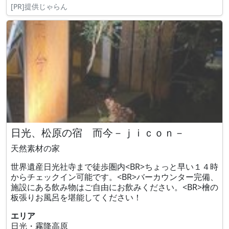
[PR]提供じゃらん
日光、松原の宿 而今－ｊｉｃｏｎ－
天然素材の家
世界遺産日光社寺まで徒歩圏内<BR>ちょっと早い１４時
からチェックイン可能です。<BR>バーカウンター完備、
施設にある飲み物はご自由にお飲みください。<BR>檜の
板張りお風呂を堪能してください！
エリア
日光・霧降高原