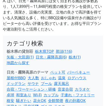
A. はい、日光・霧降高原には安く泊まれる施設が多数あ
り、1人7,899円～11,848円程度の格安プランを提供してい
ます。清潔さ、設備の充実度、立地の良さで高評価を得て
いる人気施設も多く、特にBBQ設備や温泉付きの施設がリ
ピーターから高い評価を受けています。お得な平日プラン
や連泊割引もご活用ください。
カテゴリ検索
栃木県の貸別荘
栃木県TOP
那須(116)
矢板・大田原(1)
日光・霧降高原(6)
栃木(1)
地図から探す
日光・霧降高原のテーマ
ペット可
バーベキュー
屋根付BBQ
大人数
おしゃれ
温泉
ログハウス
ドッグラン
サウナ
プール
露天風呂
合宿・ワーケーション・研修
音楽合宿
カラオケ
卓球
和室あり
Wi-Fi
カップル
子連れ・ファミリー
格安
騒ぎたい
花火OK
全館禁煙
夜の到着OK