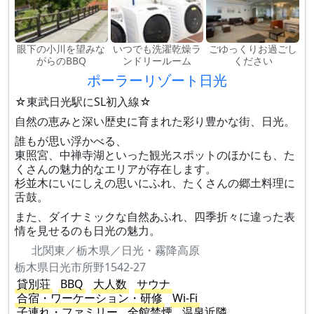
眼下の小川を望みな
いつでも洗濯乾燥ラ
ごゆっくりお過ごし
がらのBBQ
ンドリールーム
ください
ポーラーリゾート日光
☆東武日光駅にSL初入線☆
自然の恵みと深い歴史に育まれた彩り豊かな街、日光。
誰もが思い浮かべる、
東照宮、中禅寺湖といった観光スポットのほかにも、た
くさんの魅力的なエリアが存在します。
杉並木にいにしえの思いにふれ、たくさんの郷土料理に
舌鼓。
また、ダイナミックな自然あふれ、四季折々に違った表
情を見せるのも日光の魅力。
北関東／栃木県／日光・霧降高原
栃木県日光市所野1542-27
貸別荘
BBQ
大人数
サウナ
合宿・ワーケーション・研修
Wi-Fi
子連れ・ファミリー
全館禁煙
温泉近隣