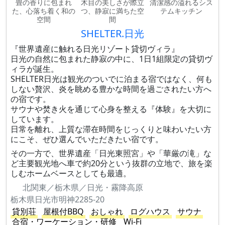
畳の香りに包まれ
木目の美しさが際立
清潔感の溢れるシス
た、心落ち着く和の
つ、静寂に満ちた空
テムキッチン
空間
間
SHELTER.日光
『世界遺産に触れる日光リゾート貸切ヴィラ』
日光の自然に包まれた静寂の中に、1日1組限定の貸切ヴ
ィラが誕生。
SHELTER日光は観光のついでに泊まる宿ではなく、何も
しない贅沢、炎を眺める豊かな時間を過ごされたい方へ
の宿です。
サウナや焚き火を通じて心身を整える『体験』を大切に
しています。
日常を離れ、上質な滞在時間をじっくりと味わいたい方
にこそ、ぜひ選んでいただきたい宿です。
その一方で、世界遺産「日光東照宮」や「華厳の滝」な
ど主要観光地へ車で約20分という抜群の立地で、旅を楽
しむホームベースとしても最適。
北関東／栃木県／日光・霧降高原
栃木県日光市明神2285-20
貸別荘
屋根付BBQ
おしゃれ
ログハウス
サウナ
合宿・ワーケーション・研修
Wi-Fi