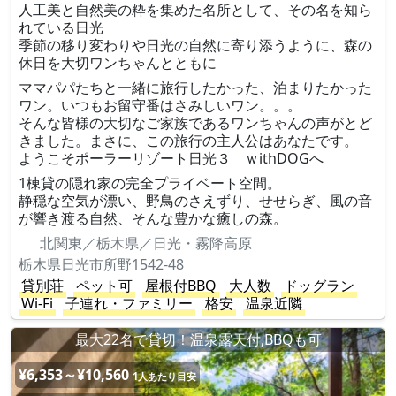
人工美と自然美の粋を集めた名所として、その名を知ら
れている日光
季節の移り変わりや日光の自然に寄り添うように、森の
休日を大切ワンちゃんとともに
ママパパたちと一緒に旅行したかった、泊まりたかった
ワン。いつもお留守番はさみしいワン。。。
そんな皆様の大切なご家族であるワンちゃんの声がとど
きました。まさに、この旅行の主人公はあなたです。
ようこそポーラーリゾート日光３ ｗithDOGへ
1棟貸の隠れ家の完全プライベート空間。
静穏な空気が漂い、野鳥のさえずり、せせらぎ、風の音
が響き渡る自然、そんな豊かな癒しの森。
北関東／栃木県／日光・霧降高原
栃木県日光市所野1542-48
貸別荘
ペット可
屋根付BBQ
大人数
ドッグラン
Wi-Fi
子連れ・ファミリー
格安
温泉近隣
最大22名で貸切！温泉露天付,BBQも可
¥6,353～¥10,560
1人あたり目安