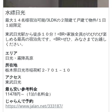
水縹日光
最大１４名様宿泊可能/3LDKの２階建て戸建て物件/１日
１組限定
東武日光駅から徒歩１０分！<BR>家族全員がのびのび楽
しめる最高の宿泊先です。<BR>ぜひ、みなさまでお越し
ください。
エリア
日光・霧降高原
所在地
栃木県日光市稲荷町２‐７０１－１０
アクセス
東武日光
最も安い参考料金
11478円～（1泊1名料金）
じゃらんで予約
https://www.jalan.net/333187/