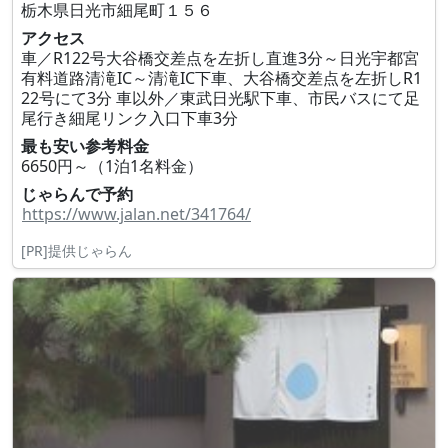
栃木県日光市細尾町１５６
アクセス
車／R122号大谷橋交差点を左折し直進3分～日光宇都宮
有料道路清滝IC～清滝IC下車、大谷橋交差点を左折しR1
22号にて3分 車以外／東武日光駅下車、市民バスにて足
尾行き細尾リンク入口下車3分
最も安い参考料金
6650円～（1泊1名料金）
じゃらんで予約
https://www.jalan.net/341764/
[PR]提供じゃらん