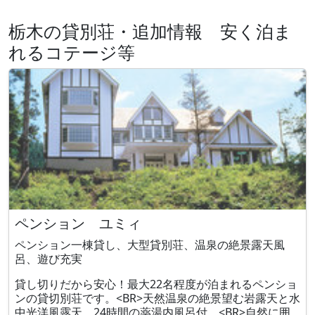
栃木の貸別荘・追加情報 安く泊ま
れるコテージ等
ペンション ユミィ
ペンション一棟貸し、大型貸別荘、温泉の絶景露天風
呂、遊び充実
貸し切りだから安心！最大22名程度が泊まれるペンショ
ンの貸切別荘です。<BR>天然温泉の絶景望む岩露天と水
中光洋風露天、24時間の薬湯内風呂付。<BR>自然に囲