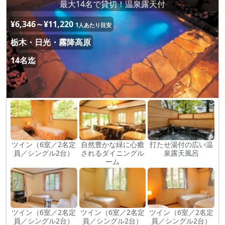
最大14名で貸切！温泉露天付
¥6,346～¥11,220
1人あたり目安
栃木・日光・霧降高原
14名迄
ツイン（6室／2名定
自然豊かな緑に心癒
打たせ湯付の広い温
員／シングル2台）
されるダイニングル
泉露天風呂
ーム
ツイン（6室／2名定
ツイン（6室／2名定
ツイン（6室／2名定
員／シングル2台）
員／シングル2台）
員／シングル2台）