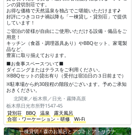
ンの貸切別荘です。
お得な価格で天然温泉を独占でご堪能いただけます♪
好評につきコロナ禍以降も「一棟貸し・貸別荘」で提供
しています！
ご宿泊の皆様が自由にご使用いただける設備・備品をご
用意！
キッチン（食器・調理器具あり）やBBQセット、家電製
品など、
豊富に取り揃えております。
■お食事スペースついて■
ダイニングまたはテラスをご利用ください。
※BBQセットの貸出有り（受付は宿泊日の３日前まで）
※駐車場から約30段程の階段がございます。予めご承知
おきください。
北関東／栃木県／日光・霧降高原
栃木県日光市所野1547-45
貸別荘
BBQ
温泉
露天風呂
合宿・ワーケーション・研修
Wi-Fi
一棟貸切！森のお風呂とアウトドア・サウナ