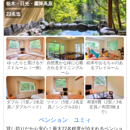
栃木・日光・霧降高原
22名迄
ゆったりと寛げるゲ
自然豊かな緑に心癒
絵本やおもちゃのあ
ストルーム（一例）
されるダイニングル
るプレイルーム
ーム
ダブル（1室／2名定
ツイン（5室／2名定
和室6畳（2室／3名
員／ダブルベッド）
員／シングル2台）
定員／布団3枚ま
で）
ペンション ユミィ
貸し切りだから安心！最大22名程度が泊まれるペンショ