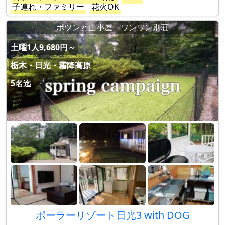
子連れ・ファミリー
花火OK
ポツンと山小屋 ワンワン別荘
土曜1人9,680円～
栃木・日光・霧降高原
5名迄
ポーラーリゾート日光3 with DOG