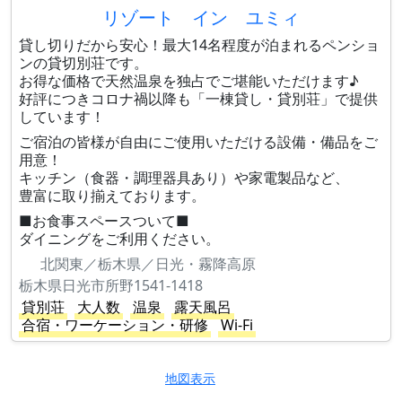
リゾート イン ユミィ
貸し切りだから安心！最大14名程度が泊まれるペンショ
ンの貸切別荘です。
お得な価格で天然温泉を独占でご堪能いただけます♪
好評につきコロナ禍以降も「一棟貸し・貸別荘」で提供
しています！
ご宿泊の皆様が自由にご使用いただける設備・備品をご
用意！
キッチン（食器・調理器具あり）や家電製品など、
豊富に取り揃えております。
■お食事スペースついて■
ダイニングをご利用ください。
北関東／栃木県／日光・霧降高原
栃木県日光市所野1541-1418
貸別荘
大人数
温泉
露天風呂
合宿・ワーケーション・研修
Wi-Fi
地図表示