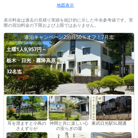
地図表示
表示料金は過去の見積り実績を統計的に示した中央参考値です。実
際の宿泊料金の下限および上限ではありません。
連泊キャンペーン2泊目50％オフ！7月迄
土曜1人9,957円～
栃木・日光・霧降高原
32名迄
耳を澄ますと小鳥の
仲間と共に楽しい心
東武日光駅SⅬ開通
さえずりが
の安らぎの場