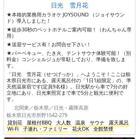
日光 雪月花
★本格的業務用カラオケ JOYSOUND （ジョイサウン
ド）導入しました！
★徒歩30秒のペットホテルご案内可能！（わんちゃん専
用）
★送迎サービス有！お問合せ下さい！
★バーベキュー、たき火、テントサウナ体験可能！（別
料金）コンシェルジュが常駐しており、準備を致しま
す。
「日光 雪月花（せつげっか）」へようこそ！ここは栃
木県日光市にある、露天風呂付の「1日1組限定」の、準
天然温泉宿です(定員9名様）。日光駅から車で7分の好
立地にあり、日光東照宮まで車で5分と観光に便利で
す。
北関東／栃木県／日光・霧降高原
栃木県日光市所野1542-279
貸別荘
屋根付BBQ
大人数
温泉
サウナ
露天風呂
Wi-Fi
子連れ・ファミリー
花火OK
全館禁煙