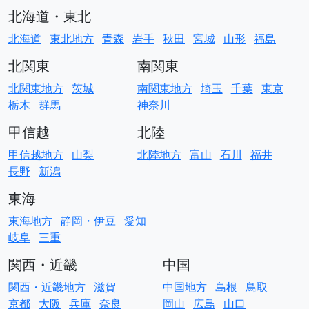
北海道・東北
北海道
東北地方
青森
岩手
秋田
宮城
山形
福島
北関東
南関東
北関東地方
茨城
南関東地方
埼玉
千葉
東京
栃木
群馬
神奈川
甲信越
北陸
甲信越地方
山梨
北陸地方
富山
石川
福井
長野
新潟
東海
東海地方
静岡・伊豆
愛知
岐阜
三重
関西・近畿
中国
関西・近畿地方
滋賀
中国地方
島根
鳥取
京都
大阪
兵庫
奈良
岡山
広島
山口