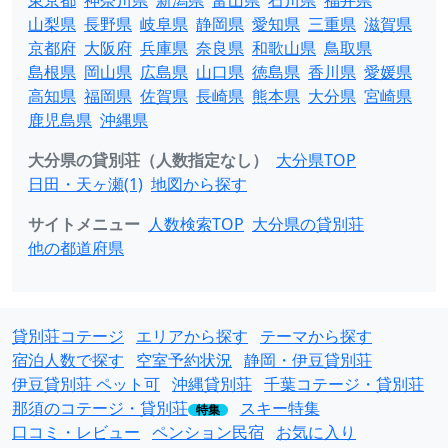
東京都
神奈川県
新潟県
富山県
石川県
福井県
山梨県
長野県
岐阜県
静岡県
愛知県
三重県
滋賀県
京都府
大阪府
兵庫県
奈良県
和歌山県
鳥取県
島根県
岡山県
広島県
山口県
徳島県
香川県
愛媛県
高知県
福岡県
佐賀県
長崎県
熊本県
大分県
宮崎県
鹿児島県
沖縄県
大分県の貸別荘（人数指定なし）
大分県TOP
日田・天ヶ瀬(1)
地図から探す
サイトメニュー
人数検索TOP
大分県の貸別荘
他の都道府県
貸別荘コテージ
エリアから探す
テーマから探す
宿泊人数で探す
空室予約状況
静岡・伊豆貸別荘
伊豆貸別荘 ペット可
沖縄貸別荘
千葉コテージ・貸別荘
那須のコテージ・貸別荘
スキー特集
特集
口コミ・レビュー
ペンション民宿
お気に入り