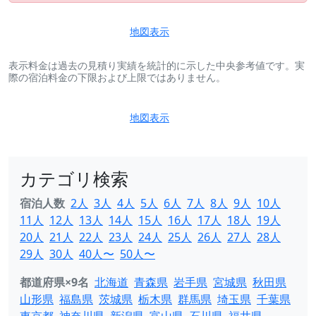
地図表示
表示料金は過去の見積り実績を統計的に示した中央参考値です。実
際の宿泊料金の下限および上限ではありません。
地図表示
カテゴリ検索
宿泊人数
2人
3人
4人
5人
6人
7人
8人
9人
10人
11人
12人
13人
14人
15人
16人
17人
18人
19人
20人
21人
22人
23人
24人
25人
26人
27人
28人
29人
30人
40人〜
50人〜
都道府県×9名
北海道
青森県
岩手県
宮城県
秋田県
山形県
福島県
茨城県
栃木県
群馬県
埼玉県
千葉県