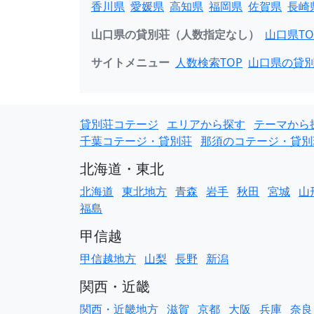
香川県
愛媛県
高知県
福岡県
佐賀県
長崎
山口県の貸別荘（人数指定なし）
山口県TO
サイトメニュー
人数検索TOP
山口県の貸
貸別荘コテージ
エリアから探す
テーマから
千葉コテージ・貸別荘
那須のコテージ・貸別
北海道・東北
北海道
東北地方
青森
岩手
秋田
宮城
山
福島
甲信越
甲信越地方
山梨
長野
新潟
関西・近畿
関西・近畿地方
滋賀
京都
大阪
兵庫
奈良