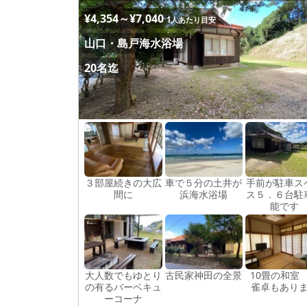
¥4,354～¥7,040
1人あたり目安
山口・島戸海水浴場
20名迄
３部屋続きの大広
車で５分の土井が
手前が駐車ス
間に
浜海水浴場
ス５．６台駐
能です
大人数でもゆとり
古民家神田の全景
10畳の和室
の有るバーベキュ
雀卓もあり
ーコーナ