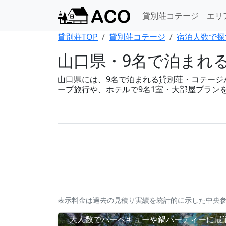
貸別荘コテージ
エリ
貸別荘TOP
貸別荘コテージ
宿泊人数で探
山口県・9名で泊まれ
山口県には、9名で泊まれる貸別荘・コテージが1
ープ旅行や、ホテルで9名1室・大部屋プラン
表示料金は過去の見積り実績を統計的に示した中央
大人数でバーベキューや鍋パーティーに最