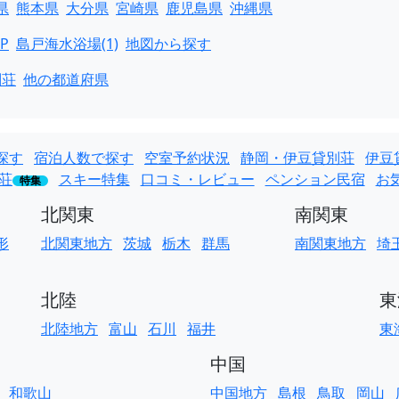
県
熊本県
大分県
宮崎県
鹿児島県
沖縄県
P
島戸海水浴場(1)
地図から探す
別荘
他の都道府県
探す
宿泊人数で探す
空室予約状況
静岡・伊豆貸別荘
伊豆
荘
スキー特集
口コミ・レビュー
ペンション民宿
お
特集
北関東
南関東
形
北関東地方
茨城
栃木
群馬
南関東地方
埼
北陸
東
北陸地方
富山
石川
福井
東
中国
和歌山
中国地方
島根
鳥取
岡山