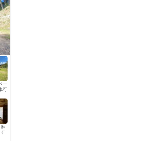
ペー
車可
 麻
ます