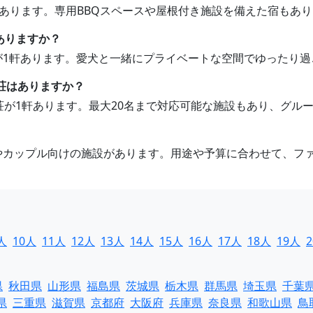
荘があります。専用BBQスペースや屋根付き施設を備えた宿もあ
ありますか？
荘が1軒あります。愛犬と一緒にプライベートな空間でゆったり
別荘はありますか？
別荘が1軒あります。最大20名まで対応可能な施設もあり、グ
けやカップル向けの施設があります。用途や予算に合わせて、フ
人
10人
11人
12人
13人
14人
15人
16人
17人
18人
19人
県
秋田県
山形県
福島県
茨城県
栃木県
群馬県
埼玉県
千葉
県
三重県
滋賀県
京都府
大阪府
兵庫県
奈良県
和歌山県
鳥