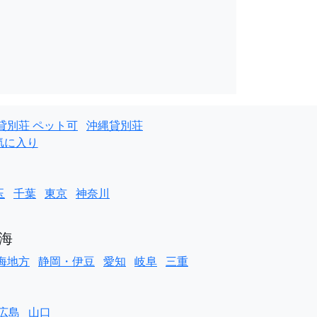
貸別荘 ペット可
沖縄貸別荘
気に入り
玉
千葉
東京
神奈川
海
海地方
静岡・伊豆
愛知
岐阜
三重
広島
山口