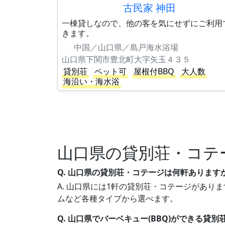
古民家 神田
一棟貸しなので、他の客を気にせずにご利用
きます。
中国／山口県／島戸海水浴場
山口県下関市豊北町大字矢玉４３５
貸別荘
ペット可
屋根付BBQ
大人数
海沿い・海水浴
山口県の貸別荘・コテ
Q. 山口県の貸別荘・コテージは何軒あります
A. 山口県には1軒の貸別荘・コテージがありま
ムなど各種タイプから選べます。
Q. 山口県でバーベキュー(BBQ)ができる貸