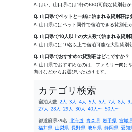
A. はい、山口県には1軒のBBQ可能な貸別
Q. 山口県でペットと一緒に泊まれる貸別荘は
A. 山口県にはペット同伴で宿泊できる貸別
Q. 山口県で10人以上の大人数で泊まれる貸
A. 山口県には10名以上で宿泊可能な大型貸
Q. 山口県でおすすめの貸別荘はどこですか？
A. 山口県でおすすめなのは、ファミリー向
向けなどからお選びいただけます。
カテゴリ検索
宿泊人数
2人
3人
4人
5人
6人
7人
8人
9
27人
28人
29人
30人
40人〜
50人〜
都道府県×9名
北海道
青森県
岩手県
宮城
福井県
山梨県
長野県
岐阜県
静岡県
愛知