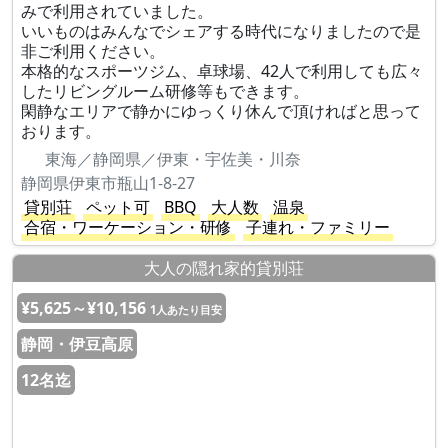
みで利用されていました。
いいものはみんなでシェアする時代になりましたので是
非ご利用ください。
本格的なスポーツジム、卓球場、42人で利用しても広々
したリビングルーム研修等もできます。
閑静なエリアで静かにゆっくり休んで頂ければと思って
おります。
東海／静岡県／伊東・宇佐美・川奈
静岡県伊東市瓶山1-8-27
貸別荘
ペット可
BBQ
大人数
温泉
合宿・ワーケーション・研修
子連れ・ファミリー
大人の隠れ家的貸別荘
¥5,625～¥10,156
1人あたり目安
静岡・伊豆高原
12名迄