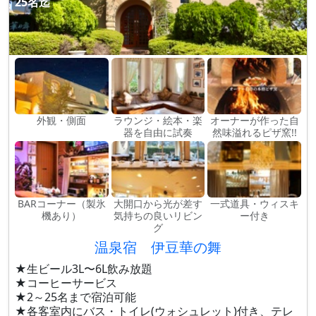
25名迄
外観・側面
ラウンジ・絵本・楽
オーナーが作った自
器を自由に試奏
然味溢れるピザ窯!!
BARコーナー（製氷
大開口から光が差す
一式道具・ウィスキ
機あり）
気持ちの良いリビン
ー付き
グ
温泉宿 伊豆華の舞
★生ビール3L〜6L飲み放題
★コーヒーサービス
★2～25名まで宿泊可能
★各客室内にバス・トイレ(ウォシュレット)付き、テレ