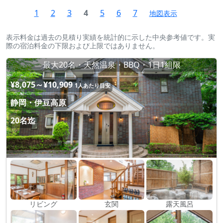
1
2
3
4
5
6
7
地図表示
表示料金は過去の見積り実績を統計的に示した中央参考値です。実
際の宿泊料金の下限および上限ではありません。
最大20名・天然温泉・BBQ・1日1組限
¥8,075～¥10,909
1人あたり目安
静岡・伊豆高原
20名迄
リビング
玄関
露天風呂