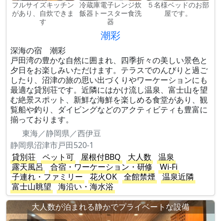
フルサイズキッチン
冷蔵庫電子レンジ炊
５名様ベッドのお部
があり、自炊できま
飯器トースター食洗
屋です。
す
器
潮彩
深海の宿 潮彩
戸田湾の豊かな自然に囲まれ、四季折々の美しい景色と
夕日をお楽しみいただけます。テラスでのんびりと過ご
したり、沼津の旅の思い出づくりやワーケーションにも
最適な貸別荘です。近隣にはかけ流し温泉、富士山を望
む絶景スポット、新鮮な海鮮を楽しめる食堂があり、観
覧船や釣り、ダイビングなどのアクティビティも豊富に
揃っております。
東海／静岡県／西伊豆
静岡県沼津市戸田520-1
貸別荘
ペット可
屋根付BBQ
大人数
温泉
露天風呂
合宿・ワーケーション・研修
Wi-Fi
子連れ・ファミリー
花火OK
全館禁煙
温泉近隣
富士山眺望
海沿い・海水浴
大人数が泊まれる静かでプライベートな設備