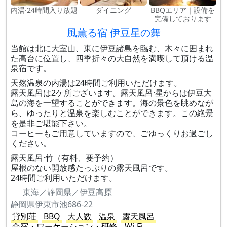
内湯·24時間入り放題
ダイニング
BBQエリア｜設備を
完備しております
風薫る宿 伊豆星の舞
当館は北に大室山、東に伊豆諸島を臨む、木々に囲まれ
た高台に位置し、四季折々の大自然を満喫して頂ける温
泉宿です。
天然温泉の内湯は24時間ご利用いただけます。
露天風呂は2ケ所ございます。露天風呂·星からは伊豆大
島の海を一望することができます。海の景色を眺めなが
ら、ゆったりと温泉を楽しむことができます。この絶景
を是非ご堪能下さい。
コーヒーもご用意していますので、ごゆっくりお過ごし
ください。
露天風呂·竹（有料、要予約）
屋根のない開放感たっぷりの露天風呂です。
24時間ご利用いただけます。
東海／静岡県／伊豆高原
静岡県伊東市池686-22
貸別荘
BBQ
大人数
温泉
露天風呂
合宿・ワーケーション・研修
Wi-Fi