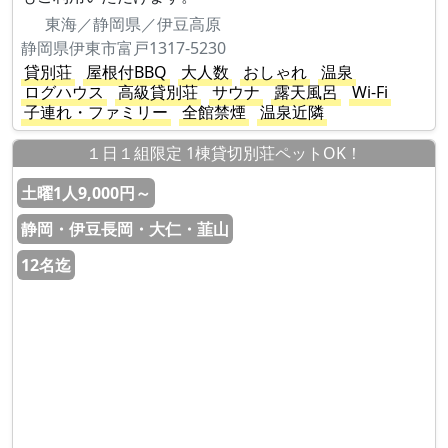
東海／静岡県／伊豆高原
静岡県伊東市富戸1317-5230
貸別荘
屋根付BBQ
大人数
おしゃれ
温泉
ログハウス
高級貸別荘
サウナ
露天風呂
Wi-Fi
子連れ・ファミリー
全館禁煙
温泉近隣
１日１組限定 1棟貸切別荘ペットOK！
土曜1人9,000円～
静岡・伊豆長岡・大仁・韮山
12名迄