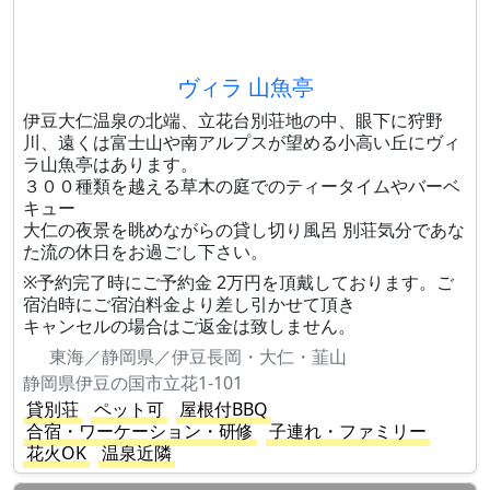
ヴィラ 山魚亭
伊豆大仁温泉の北端、立花台別荘地の中、眼下に狩野
川、遠くは富士山や南アルプスが望める小高い丘にヴィ
ラ山魚亭はあります。
３００種類を越える草木の庭でのティータイムやバーベ
キュー
大仁の夜景を眺めながらの貸し切り風呂 別荘気分であな
た流の休日をお過ごし下さい。
※予約完了時にご予約金 2万円を頂戴しております。ご
宿泊時にご宿泊料金より差し引かせて頂き
キャンセルの場合はご返金は致しません。
東海／静岡県／伊豆長岡・大仁・韮山
静岡県伊豆の国市立花1-101
貸別荘
ペット可
屋根付BBQ
合宿・ワーケーション・研修
子連れ・ファミリー
花火OK
温泉近隣