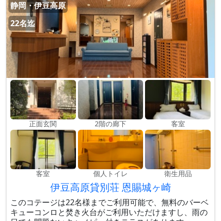
静岡・伊豆高原
22名迄
正面玄関
2階の廊下
客室
客室
個人トイレ
衛生用品
伊豆高原貸別荘 恩賜城ヶ崎
このコテージは22名様までご利用可能で、無料のバーベ
キューコンロと焚き火台がご利用いただけますし、雨の