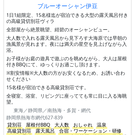
ブルーオーシャン伊豆
1日1組限定、15名様迄が宿泊できる大型の露天風呂付き
の高級貸切別荘ヴィラ
全部屋から絶景眺望、紺碧のオーシャンビュー。
大人数で入れる露天風呂から見下ろす大海原では早朝の
漁風景が見れます。夜には満天の星空を見上げながら入
浴。
お子様がお庭の遊具で遊ぶのを眺めながら、大人は屋根
付きBBQにて、ゆっくりお過ごし頂けます。
※割安情報※大人数の方がお安くなるため、お誘い合わ
せください
15名様が宿泊できる高級貸別荘です。
全寝室、浴室、リビングに座ってても常に目に入る海眺
望。
東海／静岡県／南熱海・多賀・網代
静岡県熱海市網代627-839
貸別荘
屋根付BBQ
大人数
おしゃれ
温泉
高級貸別荘
露天風呂
合宿・ワーケーション・研修