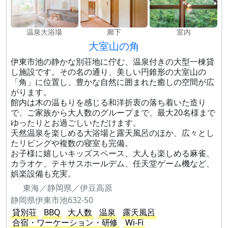
温泉大浴場
廊下
室内
大室山の角
伊東市池の静かな別荘地に佇む、温泉付きの大型一棟貸
し施設です。その名の通り、美しい円錐形の大室山の
「角」に位置し、豊かな自然に囲まれた癒しの空間が広
がります。
館内は木の温もりを感じる和洋折衷の落ち着いた造り
で、ご家族から大人数のグループまで、最大20名様まで
ゆったりとお過ごしいただけます。
天然温泉を楽しめる大浴場と露天風呂のほか、広々とし
たリビングや複数の寝室も完備。
お子様に嬉しいキッズスペース、大人も楽しめる麻雀、
カラオケ、テキサスホールデム、任天堂ゲーム機など、
娯楽設備も充実。
東海／静岡県／伊豆高原
静岡県伊東市池632-50
貸別荘
BBQ
大人数
温泉
露天風呂
合宿・ワーケーション・研修
Wi-Fi