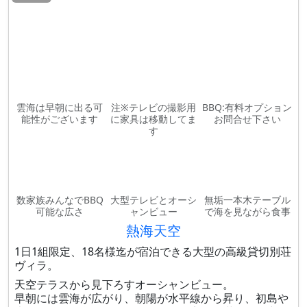
雲海は早朝に出る可
注※テレビの撮影用
BBQ:有料オプション
能性がございます
に家具は移動してま
お問合せ下さい
す
数家族みんなでBBQ
大型テレビとオーシ
無垢一本木テーブル
可能な広さ
ャンビュー
で海を見ながら食事
熱海天空
1日1組限定、18名様迄が宿泊できる大型の高級貸切別荘
ヴィラ。
天空テラスから見下ろすオーシャンビュー。
早朝には雲海が広がり、朝陽が水平線から昇り、初島や