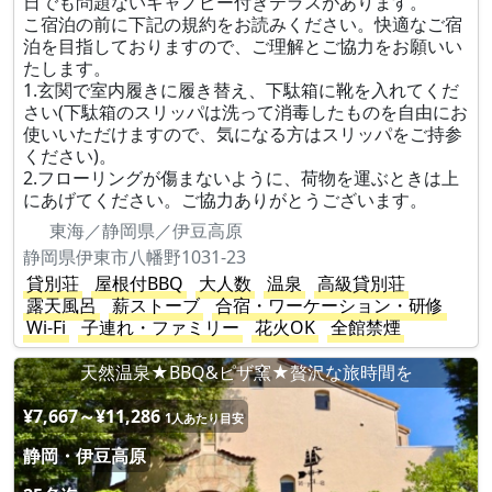
日でも問題ないキャノピー付きテラスがあります。
こ宿泊の前に下記の規約をお読みください。快適なご宿
泊を目指しておりますので、ご理解とご協力をお願いい
たします。
1.玄関で室内履きに履き替え、下駄箱に靴を入れてくだ
さい(下駄箱のスリッパは洗って消毒したものを自由にお
使いいただけますので、気になる方はスリッパをご持参
ください)。
2.フローリングが傷まないように、荷物を運ぶときは上
にあげてください。ご協力ありがとうございます。
東海／静岡県／伊豆高原
静岡県伊東市八幡野1031-23
貸別荘
屋根付BBQ
大人数
温泉
高級貸別荘
露天風呂
薪ストーブ
合宿・ワーケーション・研修
Wi-Fi
子連れ・ファミリー
花火OK
全館禁煙
天然温泉★BBQ&ピザ窯★贅沢な旅時間を
¥7,667～¥11,286
1人あたり目安
静岡・伊豆高原