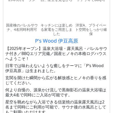
国産檜のバレルサウ
キッチンには楽しめ
洋室A、プライベー
ナ、4名同時利用可
る家電をご用意しま
ト空間をしっかり確
した
保
P's Wood 伊豆高原
【2025年オープン】温泉大浴場・露天風呂・バレルサウ
ナ付き／BBQエリア完備／国産ヒノキの本格ログハウス
へようこそ！
日常では味わえないような癒しをテーマに「P’s Wood
伊豆高原」は生まれました。
玄関を開けた瞬間から広がる解放感とヒノキの香りを感
じてください。
何より自慢の、源泉かけ流しで黒御影石の温泉大浴場は
最大4名で同時にご入浴が可能です。
星空を眺めながら入浴できる信楽焼の温泉露天風呂は2
名まで同時にご利用が可能で、サウナ後の水風呂として
もご利用いただけます。