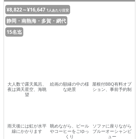
¥8,822～¥16,647
1人あたり目安
静岡・南熱海・多賀・網代
15名迄
大人数で露天風呂、
絵画の額縁の中の様
屋根付BBQ有料オプ
夜は満天星空、海眺
な絶景
ション、事前予約制
望
雨天後には虹が水平
眺めながら、ビール
ソファに座りながら
線にかかります
やコーヒーをごゆっ
ブルーオーシャンビ
くり
ュー