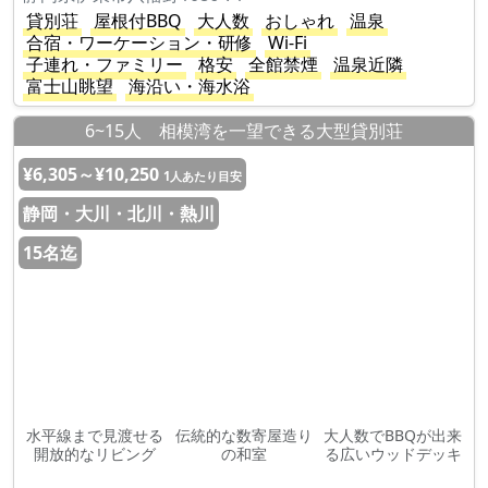
貸別荘
屋根付BBQ
大人数
おしゃれ
温泉
合宿・ワーケーション・研修
Wi-Fi
子連れ・ファミリー
格安
全館禁煙
温泉近隣
富士山眺望
海沿い・海水浴
6~15人 相模湾を一望できる大型貸別荘
¥6,305～¥10,250
1人あたり目安
静岡・大川・北川・熱川
15名迄
水平線まで見渡せる
伝統的な数寄屋造り
大人数でBBQが出来
開放的なリビング
の和室
る広いウッドデッキ