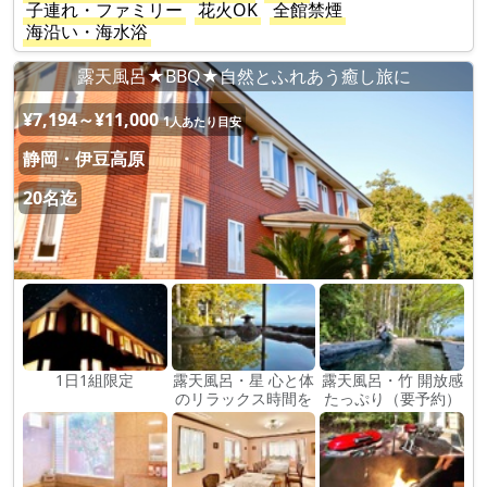
子連れ・ファミリー
花火OK
全館禁煙
海沿い・海水浴
露天風呂★BBQ★自然とふれあう癒し旅に
¥7,194～¥11,000
1人あたり目安
静岡・伊豆高原
20名迄
1日1組限定
露天風呂・星 心と体
露天風呂・竹 開放感
のリラックス時間を
たっぷり（要予約）