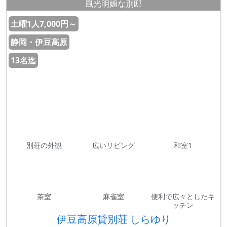
風光明媚な別邸
土曜1人7,000円～
静岡・伊豆高原
13名迄
別荘の外観
広いリビング
和室1
茶室
麻雀室
便利で広々としたキ
ッチン
伊豆高原貸別荘 しらゆり