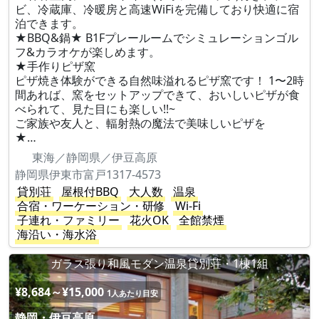
ビ、冷蔵庫、冷暖房と高速WiFiを完備しており快適に宿
泊できます。
★BBQ&鍋★ B1Fプレールームでシミュレーションゴル
フ&カラオケが楽しめます。
★手作りピザ窯
ピザ焼き体験ができる自然味溢れるピザ窯です！ 1〜2時
間あれば、窯をセットアップできて、おいしいピザが食
べられて、見た目にも楽しい!!~
ご家族や友人と、輻射熱の魔法で美味しいピザを
★…
東海／静岡県／伊豆高原
静岡県伊東市富戸1317-4573
貸別荘
屋根付BBQ
大人数
温泉
合宿・ワーケーション・研修
Wi-Fi
子連れ・ファミリー
花火OK
全館禁煙
海沿い・海水浴
ガラス張り和風モダン温泉貸別荘・1棟1組
¥8,684～¥15,000
1人あたり目安
静岡・伊豆高原