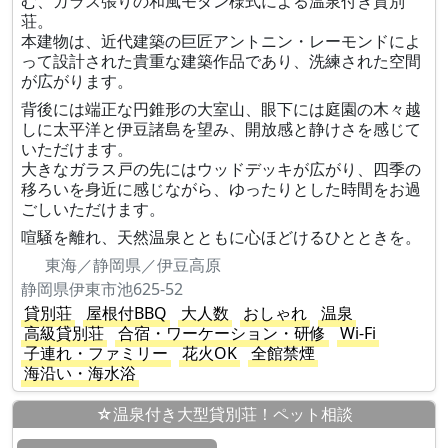
む、ガラス張りの和風モダン様式による温泉付き貸別
荘。
本建物は、近代建築の巨匠アントニン・レーモンドによ
って設計された貴重な建築作品であり、洗練された空間
が広がります。
背後には端正な円錐形の大室山、眼下には庭園の木々越
しに太平洋と伊豆諸島を望み、開放感と静けさを感じて
いただけます。
大きなガラス戸の先にはウッドデッキが広がり、四季の
移ろいを身近に感じながら、ゆったりとした時間をお過
ごしいただけます。
喧騒を離れ、天然温泉とともに心ほどけるひとときを。
東海／静岡県／伊豆高原
静岡県伊東市池625-52
貸別荘
屋根付BBQ
大人数
おしゃれ
温泉
高級貸別荘
合宿・ワーケーション・研修
Wi-Fi
子連れ・ファミリー
花火OK
全館禁煙
海沿い・海水浴
☆温泉付き大型貸別荘！ペット相談