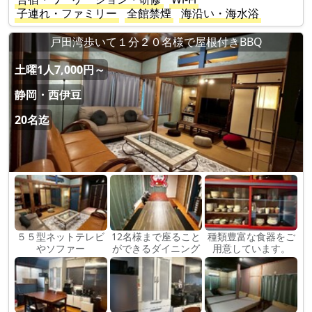
子連れ・ファミリー
全館禁煙
海沿い・海水浴
戸田湾歩いて１分２０名様で屋根付きBBQ
土曜1人7,000円～
静岡・西伊豆
20名迄
５５型ネットテレビ
12名様まで座ること
種類豊富な食器をご
やソファー
ができるダイニング
用意しています。