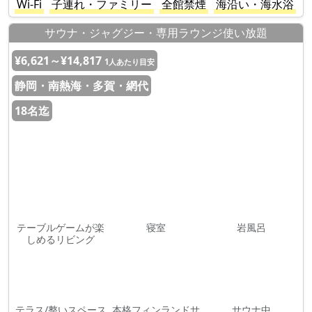
Wi-Fi
子連れ・ファミリー
全館禁煙
海沿い・海水浴
サウナ・ジャグジー・専用ラウンジ使い放題
¥6,621～¥14,817
1人あたり目安
静岡・南熱海・多賀・網代
18名迄
テーブルゲームが楽
寝室
岩風呂
しめるリビング
テラス/整いスペース
本格フィンランドサ
サウナ中