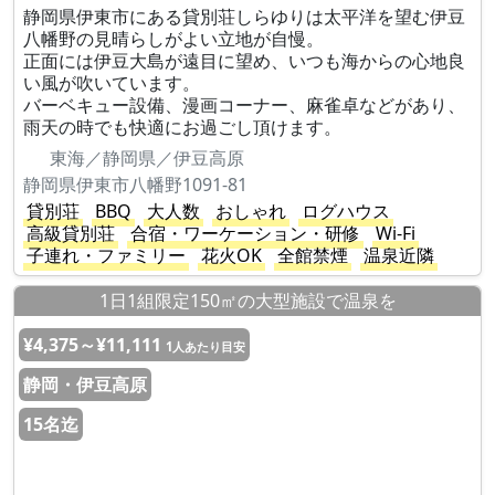
静岡県伊東市にある貸別荘しらゆりは太平洋を望む伊豆
八幡野の見晴らしがよい立地が自慢。
正面には伊豆大島が遠目に望め、いつも海からの心地良
い風が吹いています。
バーベキュー設備、漫画コーナー、麻雀卓などがあり、
雨天の時でも快適にお過ごし頂けます。
東海／静岡県／伊豆高原
静岡県伊東市八幡野1091-81
貸別荘
BBQ
大人数
おしゃれ
ログハウス
高級貸別荘
合宿・ワーケーション・研修
Wi-Fi
子連れ・ファミリー
花火OK
全館禁煙
温泉近隣
1日1組限定150㎡の大型施設で温泉を
¥4,375～¥11,111
1人あたり目安
静岡・伊豆高原
15名迄