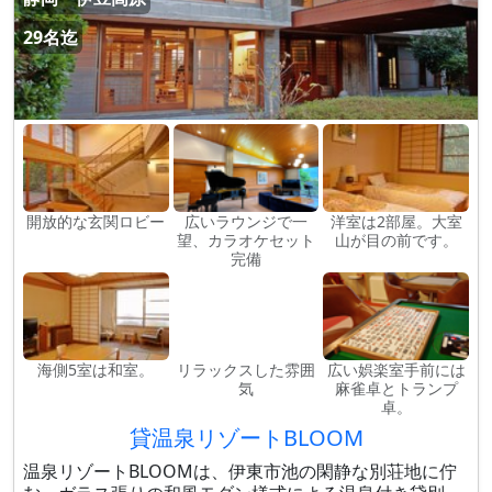
29名迄
開放的な玄関ロビー
広いラウンジで一
洋室は2部屋。大室
望、カラオケセット
山が目の前です。
完備
海側5室は和室。
リラックスした雰囲
広い娯楽室手前には
気
麻雀卓とトランプ
卓。
貸温泉リゾートBLOOM
温泉リゾートBLOOMは、伊東市池の閑静な別荘地に佇