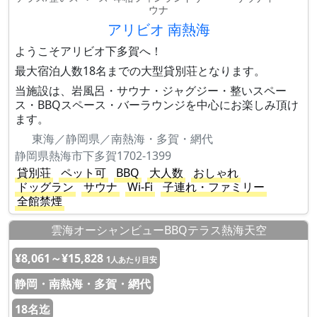
ウナ
アリビオ 南熱海
ようこそアリビオ下多賀へ！
最大宿泊人数18名までの大型貸別荘となります。
当施設は、岩風呂・サウナ・ジャグジー・整いスペー
ス・BBQスペース・バーラウンジを中心にお楽しみ頂け
ます。
東海／静岡県／南熱海・多賀・網代
静岡県熱海市下多賀1702-1399
貸別荘
ペット可
BBQ
大人数
おしゃれ
ドッグラン
サウナ
Wi-Fi
子連れ・ファミリー
全館禁煙
雲海オーシャンビューBBQテラス熱海天空
¥8,061～¥15,828
1人あたり目安
静岡・南熱海・多賀・網代
18名迄