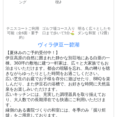
ング
喫♪
テニスコートご利用
ゴルフ場コース入り
明るく広々としたモ
可能（全6面・要予
口まで歩いて5分⛳️
ダンな和室（12畳）
約）
ヴィラ伊豆一碧湖
【夏休みのご予約受付中！】
伊豆高原の自然に囲まれた静かな別荘地にある白亜の一
棟。360坪の敷地に建つ一軒家は、広々と大家族でもお
泊まりいただけます。都会の喧騒を忘れ、鳥の囀りを聴
きながらゆったりとした時間をお過ごしください。
広い芝生のお庭でお子様を存分に遊ばせたり、BBQを楽
しんだり、また伊豆石の浴槽で、お好きな時間に天然温
泉をお楽しみいただけます。
広いキッチンには、充実した調理器具を取り揃えてお
り、大人数での長期滞在でも快適にご利用いただけま
す。
縁側のある書院づくりの和室には、冬季のみ「掘り炬
燵」をご用意しております。