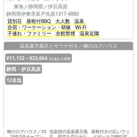
東海／静岡県／伊豆高原
静岡県伊東市富戸先原1317-4880
貸別荘
屋根付BBQ
大人数
温泉
合宿・ワーケーション・研修
Wi-Fi
子連れ・ファミリー
全館禁煙
温泉近隣
温泉露天風呂とサウナ付き／檜のログハウス
¥11,132～¥23,664
1人あたり目安
静岡・伊豆高原
12名迄
檜のログハウス／20
信楽焼の温泉露天風
屋根付きの広いウッ
25年3月オープン
呂、星空を見ながら
ドデッキでBBQ可