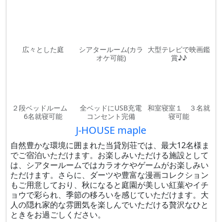
広々とした庭
シアタールーム(カラ
大型テレビで映画鑑
オケ可能)
賞♪♪
２段ベッドルーム
全ベッドにUSB充電
和室寝室１ ３名就
6名就寝可能
コンセント完備
寝可能
J-HOUSE maple
自然豊かな環境に囲まれた当貸別荘では、最大12名様ま
でご宿泊いただけます。お楽しみいただける施設として
は、シアタールームではカラオケやゲームがお楽しみい
ただけます。さらに、ダーツや豊富な漫画コレクション
もご用意しており、秋になると庭園が美しい紅葉やイチ
ョウで彩られ、季節の移ろいを感じていただけます。大
人の隠れ家的な雰囲気を楽しんでいただける贅沢なひと
ときをお過ごしください。