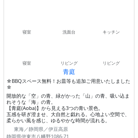
寝室
洗面台
キッチン
寝室
リビング
リビング
青庭
☆BBQスペース無料！お皿等も追加ご用意いたしました
☆
開放的な「空」の青、緑がかった「山」の青、吸い込ま
れそうな「海」の青。
【青庭(Aoba)】から見える3つの青い景色。
五感を研ぎ澄ませ、大自然と戯れる。心地よい空間で、
柔らかい風を感じ、ゆるやかな時間が流れる。
東海／静岡県／伊豆高原
静岡県伊東市八幡野1086-71