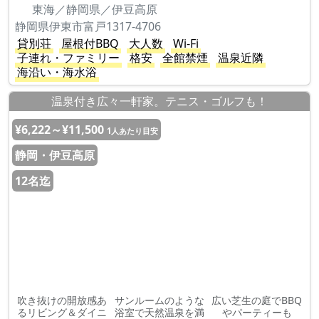
東海／静岡県／伊豆高原
静岡県伊東市富戸1317-4706
貸別荘
屋根付BBQ
大人数
Wi-Fi
子連れ・ファミリー
格安
全館禁煙
温泉近隣
海沿い・海水浴
温泉付き広々一軒家。テニス・ゴルフも！
¥6,222～¥11,500
1人あたり目安
静岡・伊豆高原
12名迄
吹き抜けの開放感あ
サンルームのような
広い芝生の庭でBBQ
るリビング＆ダイニ
浴室で天然温泉を満
やパーティーも