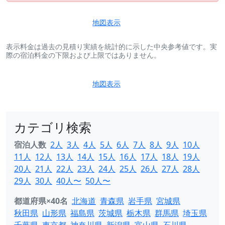
地図表示
表示料金は過去の見積り実績を統計的に示した中央参考値です。実
際の宿泊料金の下限および上限ではありません。
地図表示
カテゴリ検索
宿泊人数
2人
3人
4人
5人
6人
7人
8人
9人
10人
11人
12人
13人
14人
15人
16人
17人
18人
19人
20人
21人
22人
23人
24人
25人
26人
27人
28人
29人
30人
40人〜
50人〜
都道府県×40名
北海道
青森県
岩手県
宮城県
秋田県
山形県
福島県
茨城県
栃木県
群馬県
埼玉県