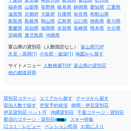
千葉県
東京都
神奈川県
新潟県
富山県
石川県
福井県
山梨県
長野県
岐阜県
静岡県
愛知県
三重県
滋賀県
京都府
大阪府
兵庫県
奈良県
和歌山県
鳥取県
島根県
岡山県
広島県
山口県
徳島県
香川県
愛媛県
高知県
福岡県
佐賀県
長崎県
熊本県
大分県
宮崎県
鹿児島県
沖縄県
富山県の貸別荘（人数指定なし）
富山県TOP
氷見・高岡(1)
小矢部・砺波(1)
地図から探す
サイトメニュー
人数検索TOP
富山県の貸別荘
他の都道府県
貸別荘コテージ
エリアから探す
テーマから探す
宿泊人数で探す
空室予約状況
静岡・伊豆貸別荘
伊豆貸別荘 ペット可
沖縄貸別荘
千葉コテージ・貸別荘
那須のコテージ・貸別荘
スキー特集
特集
口コミ・レビュー
ペンション民宿
お気に入り