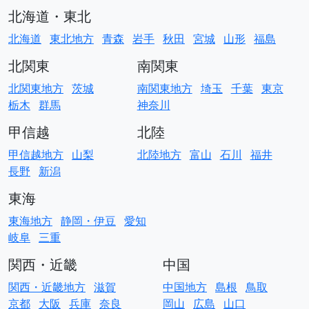
北海道・東北
北海道
東北地方
青森
岩手
秋田
宮城
山形
福島
北関東
南関東
北関東地方
茨城
南関東地方
埼玉
千葉
東京
栃木
群馬
神奈川
甲信越
北陸
甲信越地方
山梨
北陸地方
富山
石川
福井
長野
新潟
東海
東海地方
静岡・伊豆
愛知
岐阜
三重
関西・近畿
中国
関西・近畿地方
滋賀
中国地方
島根
鳥取
京都
大阪
兵庫
奈良
岡山
広島
山口