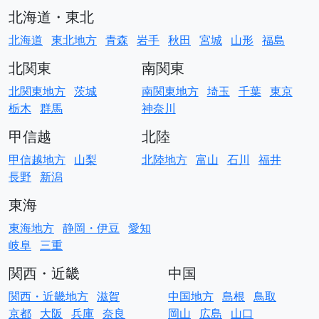
北海道・東北
北海道
東北地方
青森
岩手
秋田
宮城
山形
福島
北関東
南関東
北関東地方
茨城
南関東地方
埼玉
千葉
東京
栃木
群馬
神奈川
甲信越
北陸
甲信越地方
山梨
北陸地方
富山
石川
福井
長野
新潟
東海
東海地方
静岡・伊豆
愛知
岐阜
三重
関西・近畿
中国
関西・近畿地方
滋賀
中国地方
島根
鳥取
京都
大阪
兵庫
奈良
岡山
広島
山口