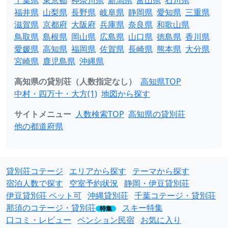
千葉県
東京都
神奈川県
新潟県
富山県
石川県
福井県
山梨県
長野県
岐阜県
静岡県
愛知県
三重県
滋賀県
京都府
大阪府
兵庫県
奈良県
和歌山県
鳥取県
島根県
岡山県
広島県
山口県
徳島県
香川県
愛媛県
高知県
福岡県
佐賀県
長崎県
熊本県
大分県
宮崎県
鹿児島県
沖縄県
高知県の貸別荘（人数指定なし）
高知県TOP
中村・四万十・大方(1)
地図から探す
サイトメニュー
人数検索TOP
高知県の貸別荘
他の都道府県
貸別荘コテージ
エリアから探す
テーマから探す
宿泊人数で探す
空室予約状況
静岡・伊豆貸別荘
伊豆貸別荘 ペット可
沖縄貸別荘
千葉コテージ・貸別荘
那須のコテージ・貸別荘
スキー特集
特集
口コミ・レビュー
ペンション民宿
お気に入り