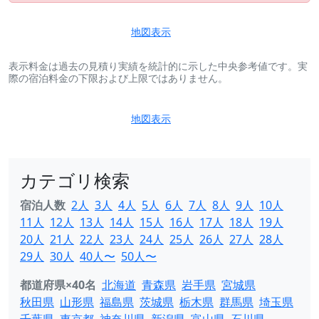
地図表示
表示料金は過去の見積り実績を統計的に示した中央参考値です。実
際の宿泊料金の下限および上限ではありません。
地図表示
カテゴリ検索
宿泊人数
2人
3人
4人
5人
6人
7人
8人
9人
10人
11人
12人
13人
14人
15人
16人
17人
18人
19人
20人
21人
22人
23人
24人
25人
26人
27人
28人
29人
30人
40人〜
50人〜
都道府県×40名
北海道
青森県
岩手県
宮城県
秋田県
山形県
福島県
茨城県
栃木県
群馬県
埼玉県