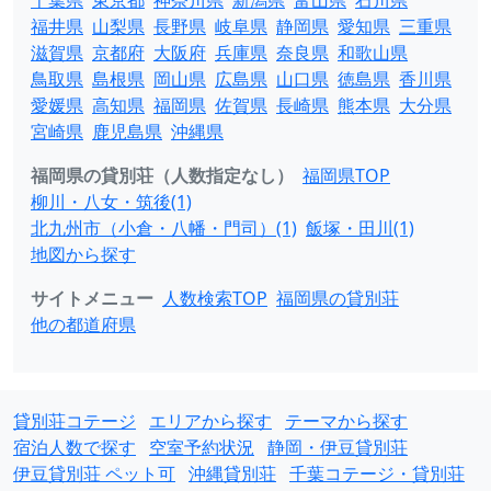
千葉県
東京都
神奈川県
新潟県
富山県
石川県
福井県
山梨県
長野県
岐阜県
静岡県
愛知県
三重県
滋賀県
京都府
大阪府
兵庫県
奈良県
和歌山県
鳥取県
島根県
岡山県
広島県
山口県
徳島県
香川県
愛媛県
高知県
福岡県
佐賀県
長崎県
熊本県
大分県
宮崎県
鹿児島県
沖縄県
福岡県の貸別荘（人数指定なし）
福岡県TOP
柳川・八女・筑後(1)
北九州市（小倉・八幡・門司）(1)
飯塚・田川(1)
地図から探す
サイトメニュー
人数検索TOP
福岡県の貸別荘
他の都道府県
貸別荘コテージ
エリアから探す
テーマから探す
宿泊人数で探す
空室予約状況
静岡・伊豆貸別荘
伊豆貸別荘 ペット可
沖縄貸別荘
千葉コテージ・貸別荘