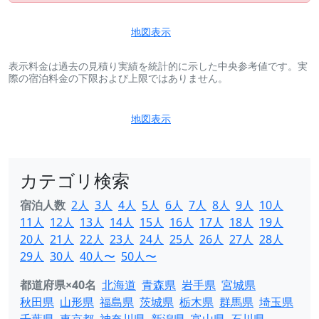
地図表示
表示料金は過去の見積り実績を統計的に示した中央参考値です。実
際の宿泊料金の下限および上限ではありません。
地図表示
カテゴリ検索
宿泊人数
2人
3人
4人
5人
6人
7人
8人
9人
10人
11人
12人
13人
14人
15人
16人
17人
18人
19人
20人
21人
22人
23人
24人
25人
26人
27人
28人
29人
30人
40人〜
50人〜
都道府県×40名
北海道
青森県
岩手県
宮城県
秋田県
山形県
福島県
茨城県
栃木県
群馬県
埼玉県