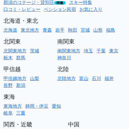
那須のコテージ・貸別荘
スキー特集
特集
口コミ・レビュー
ペンション民宿
お気に入り
北海道・東北
北海道
東北地方
青森
岩手
秋田
宮城
山形
福島
北関東
南関東
北関東地方
茨城
南関東地方
埼玉
千葉
東京
栃木
群馬
神奈川
甲信越
北陸
甲信越地方
山梨
北陸地方
富山
石川
福井
長野
新潟
東海
東海地方
静岡・伊豆
愛知
岐阜
三重
関西・近畿
中国