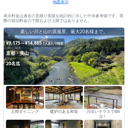
地図表示
表示料金は過去の見積り実績を統計的に示した中央参考値です。実
際の宿泊料金の下限および上限ではありません。
美しい川と山の原風景。最大20名様まで。
¥9,175～¥14,885
1人あたり目安
京都・美山
20名迄
土間ダイニング
暖炉のある和室
川沿いテラスでBB
Q！