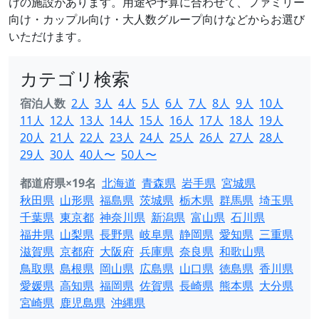
けの施設があります。用途や予算に合わせて、ファミリー
向け・カップル向け・大人数グループ向けなどからお選び
いただけます。
カテゴリ検索
宿泊人数
2人
3人
4人
5人
6人
7人
8人
9人
10人
11人
12人
13人
14人
15人
16人
17人
18人
19人
20人
21人
22人
23人
24人
25人
26人
27人
28人
29人
30人
40人〜
50人〜
都道府県×19名
北海道
青森県
岩手県
宮城県
秋田県
山形県
福島県
茨城県
栃木県
群馬県
埼玉県
千葉県
東京都
神奈川県
新潟県
富山県
石川県
福井県
山梨県
長野県
岐阜県
静岡県
愛知県
三重県
滋賀県
京都府
大阪府
兵庫県
奈良県
和歌山県
鳥取県
島根県
岡山県
広島県
山口県
徳島県
香川県
愛媛県
高知県
福岡県
佐賀県
長崎県
熊本県
大分県
宮崎県
鹿児島県
沖縄県