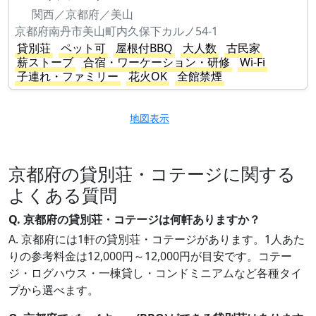
関西／京都府／美山
京都府南丹市美山町内久保下カルノ54-1
貸別荘
ペット可
屋根付BBQ
大人数
古民家
薪ストーブ
合宿・ワーケーション・研修
Wi-Fi
子連れ・ファミリー
花火OK
全館禁煙
地図表示
京都府の貸別荘・コテージに関する
よくある質問
Q. 京都府の貸別荘・コテージは何軒ありますか？
A. 京都府には1軒の貸別荘・コテージがあります。1人あた
りの参考料金は12,000円～12,000円が目安です。コテー
ジ・ログハウス・一棟貸し・コンドミニアムなど各種タイ
プから選べます。