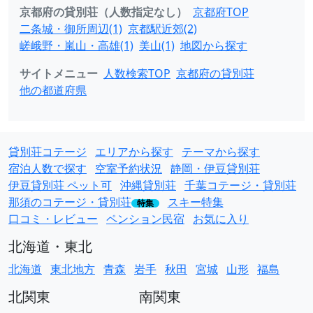
京都府の貸別荘（人数指定なし）
京都府TOP
二条城・御所周辺(1)
京都駅近郊(2)
嵯峨野・嵐山・高雄(1)
美山(1)
地図から探す
サイトメニュー
人数検索TOP
京都府の貸別荘
他の都道府県
貸別荘コテージ
エリアから探す
テーマから探す
宿泊人数で探す
空室予約状況
静岡・伊豆貸別荘
伊豆貸別荘 ペット可
沖縄貸別荘
千葉コテージ・貸別荘
那須のコテージ・貸別荘
スキー特集
特集
口コミ・レビュー
ペンション民宿
お気に入り
北海道・東北
北海道
東北地方
青森
岩手
秋田
宮城
山形
福島
北関東
南関東