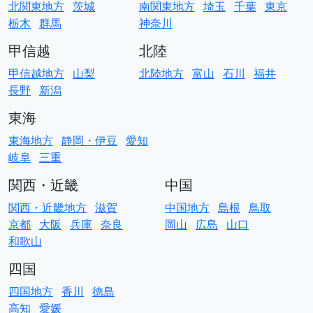
北関東地方
茨城
南関東地方
埼玉
千葉
東京
栃木
群馬
神奈川
甲信越
北陸
甲信越地方
山梨
北陸地方
富山
石川
福井
長野
新潟
東海
東海地方
静岡・伊豆
愛知
岐阜
三重
関西・近畿
中国
関西・近畿地方
滋賀
中国地方
島根
鳥取
京都
大阪
兵庫
奈良
岡山
広島
山口
和歌山
四国
四国地方
香川
徳島
高知
愛媛