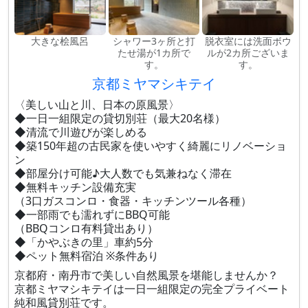
大きな桧風呂
シャワー3ヶ所と打
脱衣室には洗面ボウ
たせ湯が1カ所で
ルが2カ所ございま
す。
す。
京都ミヤマシキテイ
〈美しい山と川、日本の原風景〉
◆一日一組限定の貸切別荘（最大20名様）
◆清流で川遊びが楽しめる
◆築150年超の古民家を使いやすく綺麗にリノベーショ
ン
◆部屋分け可能♪大人数でも気兼ねなく滞在
◆無料キッチン設備充実
（3口ガスコンロ・食器・キッチンツール各種）
◆一部雨でも濡れずにBBQ可能
（BBQコンロ有料貸出あり）
◆「かやぶきの里」車約5分
◆ペット無料宿泊 ※条件あり
京都府・南丹市で美しい自然風景を堪能しませんか？
京都ミヤマシキテイは一日一組限定の完全プライベート
純和風貸別荘です。