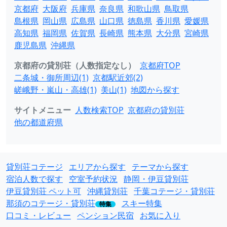
京都府
大阪府
兵庫県
奈良県
和歌山県
鳥取県
島根県
岡山県
広島県
山口県
徳島県
香川県
愛媛県
高知県
福岡県
佐賀県
長崎県
熊本県
大分県
宮崎県
鹿児島県
沖縄県
京都府の貸別荘（人数指定なし）
京都府TOP
二条城・御所周辺(1)
京都駅近郊(2)
嵯峨野・嵐山・高雄(1)
美山(1)
地図から探す
サイトメニュー
人数検索TOP
京都府の貸別荘
他の都道府県
貸別荘コテージ
エリアから探す
テーマから探す
宿泊人数で探す
空室予約状況
静岡・伊豆貸別荘
伊豆貸別荘 ペット可
沖縄貸別荘
千葉コテージ・貸別荘
那須のコテージ・貸別荘
スキー特集
特集
口コミ・レビュー
ペンション民宿
お気に入り