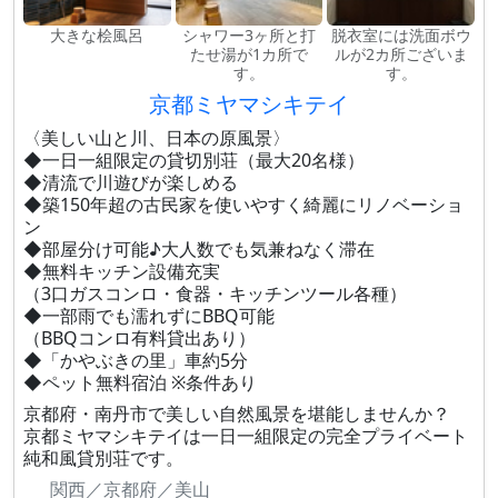
大きな桧風呂
シャワー3ヶ所と打
脱衣室には洗面ボウ
たせ湯が1カ所で
ルが2カ所ございま
す。
す。
京都ミヤマシキテイ
〈美しい山と川、日本の原風景〉
◆一日一組限定の貸切別荘（最大20名様）
◆清流で川遊びが楽しめる
◆築150年超の古民家を使いやすく綺麗にリノベーショ
ン
◆部屋分け可能♪大人数でも気兼ねなく滞在
◆無料キッチン設備充実
（3口ガスコンロ・食器・キッチンツール各種）
◆一部雨でも濡れずにBBQ可能
（BBQコンロ有料貸出あり）
◆「かやぶきの里」車約5分
◆ペット無料宿泊 ※条件あり
京都府・南丹市で美しい自然風景を堪能しませんか？
京都ミヤマシキテイは一日一組限定の完全プライベート
純和風貸別荘です。
関西／京都府／美山