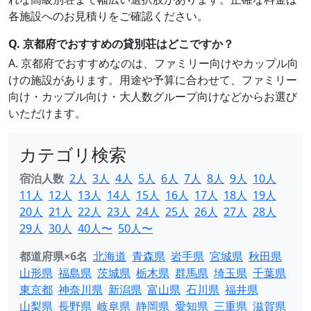
各施設へのお見積りをご確認ください。
Q. 京都府でおすすめの貸別荘はどこですか？
A. 京都府でおすすめなのは、ファミリー向けやカップル向
けの施設があります。用途や予算に合わせて、ファミリー
向け・カップル向け・大人数グループ向けなどからお選び
いただけます。
カテゴリ検索
宿泊人数
2人
3人
4人
5人
6人
7人
8人
9人
10人
11人
12人
13人
14人
15人
16人
17人
18人
19人
20人
21人
22人
23人
24人
25人
26人
27人
28人
29人
30人
40人〜
50人〜
都道府県×6名
北海道
青森県
岩手県
宮城県
秋田県
山形県
福島県
茨城県
栃木県
群馬県
埼玉県
千葉県
東京都
神奈川県
新潟県
富山県
石川県
福井県
山梨県
長野県
岐阜県
静岡県
愛知県
三重県
滋賀県