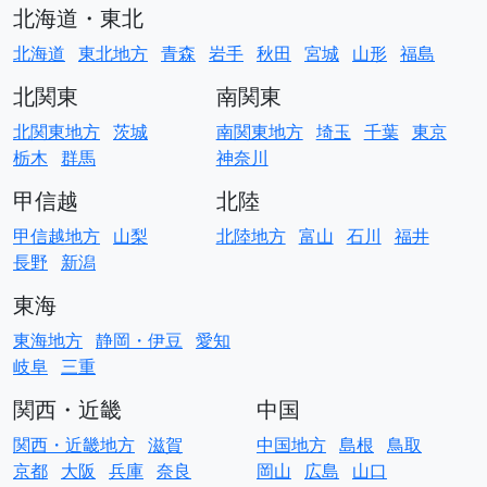
北海道・東北
北海道
東北地方
青森
岩手
秋田
宮城
山形
福島
北関東
南関東
北関東地方
茨城
南関東地方
埼玉
千葉
東京
栃木
群馬
神奈川
甲信越
北陸
甲信越地方
山梨
北陸地方
富山
石川
福井
長野
新潟
東海
東海地方
静岡・伊豆
愛知
岐阜
三重
関西・近畿
中国
関西・近畿地方
滋賀
中国地方
島根
鳥取
京都
大阪
兵庫
奈良
岡山
広島
山口