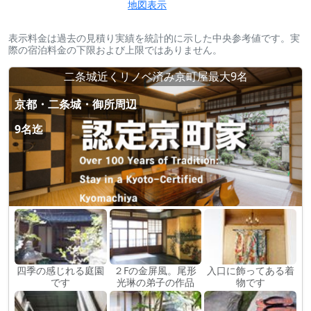
地図表示
表示料金は過去の見積り実績を統計的に示した中央参考値です。実
際の宿泊料金の下限および上限ではありません。
二条城近くリノベ済み京町屋最大9名
京都・二条城・御所周辺
9名迄
四季の感じれる庭園
２Fの金屏風。尾形
入口に飾ってある着
です
光琳の弟子の作品
物です