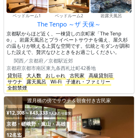
ベッドルーム1
ベッドルーム2
岩露天風呂
The Tenpo ～ザ 天保～
京都駅からほど近く、一棟貸しの京町家「The Tenp
o」。岩露天風呂とプライベートサウナを備え、屋久杉
の温もりが映える上質な空間です。伝統とモダンが調和
した設えで、贅沢なひとときをお過ごしください。
関西／京都府／京都駅近郊
京都府京都市南区東九条西札辻町42番地
貸別荘
大人数
おしゃれ
古民家
高級貸別荘
サウナ
露天風呂
Wi-Fi
子連れ・ファミリー
全館禁煙
渡月橋の傍でサウナ＆朝食付き古民家
¥12,308～¥43,333
1人あたり目安
京都・嵯峨野・嵐山・高雄
12名迄