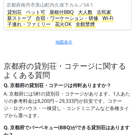
京都府南丹市美山町内久保下カルノ54-1
貸別荘
ペット可
屋根付BBQ
大人数
古民家
薪ストーブ
合宿・ワーケーション・研修
Wi-Fi
子連れ・ファミリー
花火OK
全館禁煙
地図表示
京都府の貸別荘・コテージに関する
よくある質問
Q. 京都府の貸別荘・コテージは何軒ありますか？
A. 京都府には5軒の貸別荘・コテージがあります。1人あた
りの参考料金は8,200円～29,333円が目安です。コテー
ジ・ログハウス・一棟貸し・コンドミニアムなど各種タイ
プから選べます。
Q. 京都府でバーベキュー(BBQ)ができる貸別荘はあります
か？