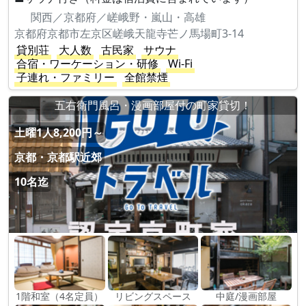
関西／京都府／嵯峨野・嵐山・高雄
京都府京都市左京区嵯峨天龍寺芒ノ馬場町3-14
貸別荘
大人数
古民家
サウナ
合宿・ワーケーション・研修
Wi-Fi
子連れ・ファミリー
全館禁煙
五右衛門風呂・漫画部屋付の町家貸切！
土曜1人8,200円～
京都・京都駅近郊
10名迄
1階和室（4名定員）
リビングスペース
中庭/漫画部屋