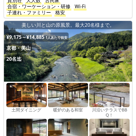
貸別荘
大人数
古民家
合宿・ワーケーション・研修
Wi-Fi
子連れ・ファミリー
格安
美しい川と山の原風景。最大20名様まで。
¥9,175～¥14,885
1人あたり目安
京都・美山
20名迄
土間ダイニング
暖炉のある和室
川沿いテラスでBB
Q！