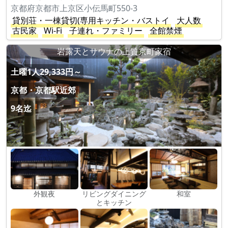
京都府京都市上京区小伝馬町550-3
貸別荘・一棟貸切(専用キッチン・バストイ
大人数
古民家
Wi-Fi
子連れ・ファミリー
全館禁煙
岩露天とサウナの上質京町家宿
土曜1人29,333円～
京都・京都駅近郊
9名迄
外観夜
リビングダイニング
和室
とキッチン