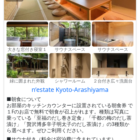
大きな窓付き寝室１
サウナスペース
サウナスペース
緑に囲まれた外観
シャワールーム
２台付き広々洗面台
n’estate Kyoto-Arashiyama
■朝食について
お部屋のキッチンカウンターに設置されている朝食券 で
１Fのお店で無料で朝食が召上がれます。種類は写真に
乗っている「至福のだし巻き定食」「千都の梅のだし茶
漬け」「贅沢博多辛子明太子のだし茶漬け」の3種類か
ら選べます。ぜひご利用ください。
■サウナ付き（料金は宿泊費に含まれています）