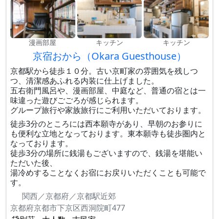
漫画部屋
キッチン
キッチン
京宿おから（Okara Guesthouse）
京都駅から徒歩１０分。古い京町家の雰囲気を残しつ
つ、清潔感あふれる内装に仕上げました。
五右衛門風呂や、漫画部屋、中庭など、普通の宿とは一
味違った遊びごごろが感じられます。
グループ旅行や家族旅行にご利用いただいております。
徒歩3分のところには西本願寺があり、早朝のお参りに
も便利な立地となっております。東本願寺も徒歩圏内と
なっております。
徒歩3分の場所に銭湯もございますので、銭湯を堪能い
ただいた後、
湯冷めすることなくお宿にお戻りいただくことも可能で
す。
関西／京都府／京都駅近郊
京都府京都市下京区西洞院町477