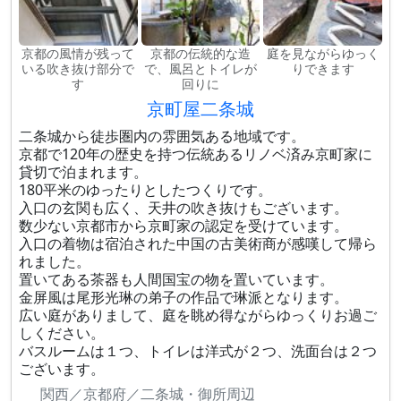
京都の風情が残って
京都の伝統的な造
庭を見ながらゆっく
いる吹き抜け部分で
で、風呂とトイレが
りできます
す
回りに
京町屋二条城
二条城から徒歩圏内の雰囲気ある地域です。
京都で120年の歴史を持つ伝統あるリノベ済み京町家に
貸切で泊まれます。
180平米のゆったりとしたつくりです。
入口の玄関も広く、天井の吹き抜けもございます。
数少ない京都市から京町家の認定を受けています。
入口の着物は宿泊された中国の古美術商が感嘆して帰ら
れました。
置いてある茶器も人間国宝の物を置いています。
金屏風は尾形光琳の弟子の作品で琳派となります。
広い庭がありまして、庭を眺め得ながらゆっくりお過ご
しください。
バスルームは１つ、トイレは洋式が２つ、洗面台は２つ
ございます。
関西／京都府／二条城・御所周辺