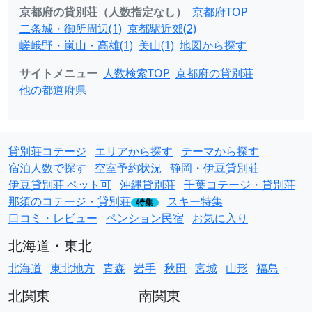
京都府の貸別荘（人数指定なし）
京都府TOP
二条城・御所周辺(1)
京都駅近郊(2)
嵯峨野・嵐山・高雄(1)
美山(1)
地図から探す
サイトメニュー
人数検索TOP
京都府の貸別荘
他の都道府県
貸別荘コテージ
エリアから探す
テーマから探す
宿泊人数で探す
空室予約状況
静岡・伊豆貸別荘
伊豆貸別荘 ペット可
沖縄貸別荘
千葉コテージ・貸別荘
那須のコテージ・貸別荘
スキー特集
特集
口コミ・レビュー
ペンション民宿
お気に入り
北海道・東北
北海道
東北地方
青森
岩手
秋田
宮城
山形
福島
北関東
南関東