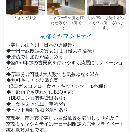
大きな桧風呂
シャワー3ヶ所と打
脱衣室には洗面ボウ
たせ湯が1カ所で
ルが2カ所ございま
す。
す。
京都ミヤマシキテイ
〈美しい山と川、日本の原風景〉
◆一日一組限定の貸切別荘（最大20名様）
◆清流で川遊びが楽しめる
◆築150年超の古民家を使いやすく綺麗にリノベーショ
ン
◆部屋分け可能♪大人数でも気兼ねなく滞在
◆無料キッチン設備充実
（3口ガスコンロ・食器・キッチンツール各種）
◆一部雨でも濡れずにBBQ可能
（BBQコンロ有料貸出あり）
◆「かやぶきの里」車約5分
◆ペット無料宿泊 ※条件あり
京都府・南丹市で美しい自然風景を堪能しませんか？
京都ミヤマシキテイは一日一組限定の完全プライベート
純和風貸別荘です。