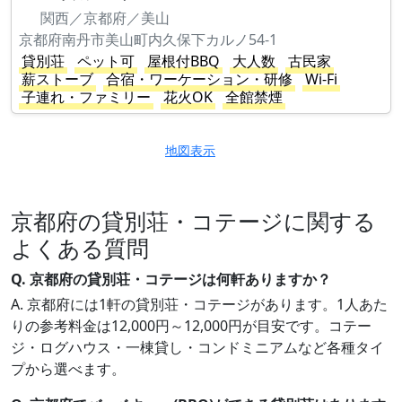
関西／京都府／美山
京都府南丹市美山町内久保下カルノ54-1
貸別荘
ペット可
屋根付BBQ
大人数
古民家
薪ストーブ
合宿・ワーケーション・研修
Wi-Fi
子連れ・ファミリー
花火OK
全館禁煙
地図表示
京都府の貸別荘・コテージに関する
よくある質問
Q. 京都府の貸別荘・コテージは何軒ありますか？
A. 京都府には1軒の貸別荘・コテージがあります。1人あた
りの参考料金は12,000円～12,000円が目安です。コテー
ジ・ログハウス・一棟貸し・コンドミニアムなど各種タイ
プから選べます。