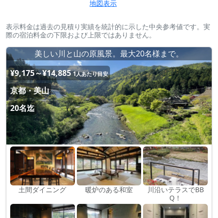
地図表示
表示料金は過去の見積り実績を統計的に示した中央参考値です。実
際の宿泊料金の下限および上限ではありません。
美しい川と山の原風景。最大20名様まで。
¥9,175～¥14,885
1人あたり目安
京都・美山
20名迄
土間ダイニング
暖炉のある和室
川沿いテラスでBB
Q！