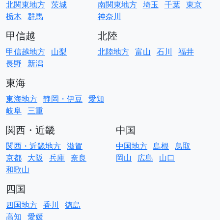
北関東地方
茨城
南関東地方
埼玉
千葉
東京
栃木
群馬
神奈川
甲信越
北陸
甲信越地方
山梨
北陸地方
富山
石川
福井
長野
新潟
東海
東海地方
静岡・伊豆
愛知
岐阜
三重
関西・近畿
中国
関西・近畿地方
滋賀
中国地方
島根
鳥取
京都
大阪
兵庫
奈良
岡山
広島
山口
和歌山
四国
四国地方
香川
徳島
高知
愛媛