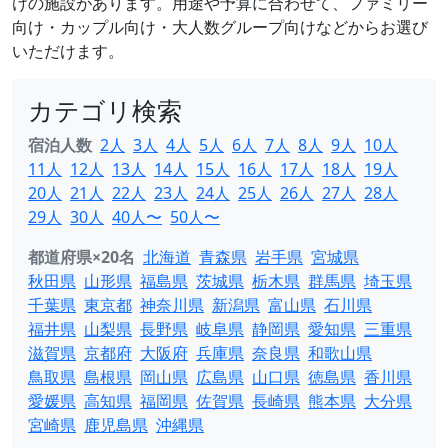
けの施設があります。用途や予算に合わせて、ファミリー
向け・カップル向け・大人数グループ向けなどからお選び
いただけます。
カテゴリ検索
宿泊人数
2人
3人
4人
5人
6人
7人
8人
9人
10人
11人
12人
13人
14人
15人
16人
17人
18人
19人
20人
21人
22人
23人
24人
25人
26人
27人
28人
29人
30人
40人〜
50人〜
都道府県×20名
北海道
青森県
岩手県
宮城県
秋田県
山形県
福島県
茨城県
栃木県
群馬県
埼玉県
千葉県
東京都
神奈川県
新潟県
富山県
石川県
福井県
山梨県
長野県
岐阜県
静岡県
愛知県
三重県
滋賀県
京都府
大阪府
兵庫県
奈良県
和歌山県
鳥取県
島根県
岡山県
広島県
山口県
徳島県
香川県
愛媛県
高知県
福岡県
佐賀県
長崎県
熊本県
大分県
宮崎県
鹿児島県
沖縄県