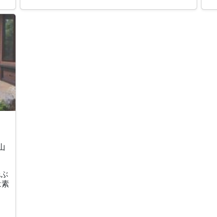
山
やぶ
は素