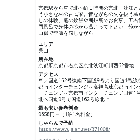
京都駅から車で北へ約１時間の京北。浅江と
う小さな村の古民家。昔ながらの火を扱う暮
しの体験。竈の炊飯や囲炉裏でお食事。五右
門風呂で身体の芯から温まって下さい。静か
山裾で季節を感じながら。
エリア
美山
所在地
京都府京都市右京区京北浅江町川西62番地
アクセス
車／国道162号線南下国道9号より国道1号線
都南インターチェンジ～名神高速京都南イン
ーチェンジ～京都南インターチェンジ国道1
北へ国道9号で国道162号線北上
最も安い参考料金
9658円～（1泊1名料金）
じゃらんで予約
https://www.jalan.net/371008/