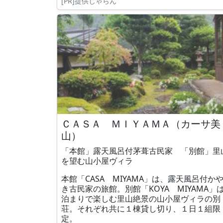
[PR]提供じゃらん
ＣＡＳＡ ＭＩＹＡＭＡ（カーサ美
山）
「本館」露天風呂付茅葺古民家 「別館」里
を望む山小屋ヴィラ
本館「CASA MIYAMA」は、露天風呂付か
き古民家の旅館。別館「KOYA MIYAMA」
泊まりで楽しむ里山絶景の山小屋ヴィラの別
荘。それぞれ共に１棟貸し切り、１日１組限
定。