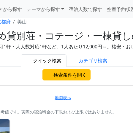
アから探す
テーマから探す
宿泊人数で探す
空室予約状
京都府
美山
め貸別荘・コテージ・一棟貸し
可1軒・大人数対応1軒など。1人あたり12,000円～。格安・
クイック検索
カテゴリ検索
検索条件を開く
地図表示
参考値です。実際の宿泊料金の下限および上限ではありません。
。