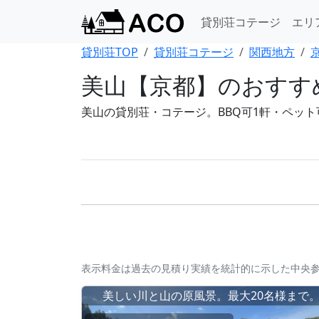
貸別荘コテージ
エリ
貸別荘TOP
貸別荘コテージ
関西地方
美山【京都】のおすす
美山の貸別荘・コテージ。BBQ可1軒・ペット
表示料金は過去の見積り実績を統計的に示した中央
美しい川と山の原風景。最大20名様まで