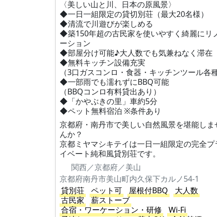
〈美しい山と川、日本の原風景〉
◆一日一組限定の貸切別荘（最大20名様）
◆清流で川遊びが楽しめる
◆築150年超の古民家を使いやすく綺麗にリ
ーション
◆部屋分け可能♪大人数でも気兼ねなく滞在
◆無料キッチン設備充実
（3口ガスコンロ・食器・キッチンツール各
◆一部雨でも濡れずにBBQ可能
（BBQコンロ有料貸出あり）
◆「かやぶきの里」車約5分
◆ペット無料宿泊 ※条件あり
京都府・南丹市で美しい自然風景を堪能しま
んか？
京都ミヤマシキテイは一日一組限定の完全プ
イベート純和風貸別荘です。
関西／京都府／美山
京都府南丹市美山町内久保下カルノ54-1
貸別荘
ペット可
屋根付BBQ
大人数
古民家
薪ストーブ
合宿・ワーケーション・研修
Wi-Fi