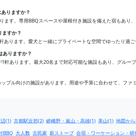
荘はありますか？
があります。専用BBQスペースや屋根付き施設を備えた宿もあり
りますか？
が1軒あります。愛犬と一緒にプライベートな空間でゆったり過ご
荘はありますか？
荘が1軒あります。最大20名まで対応可能な施設もあり、グルー
やカップル向けの施設があります。用途や予算に合わせて、ファ
(1)
京都駅近郊(2)
嵯峨野・嵐山・高雄(1)
美山(1)
地図から
付BBQ
大人数
古民家
薪ストーブ
合宿・ワーケーション・研