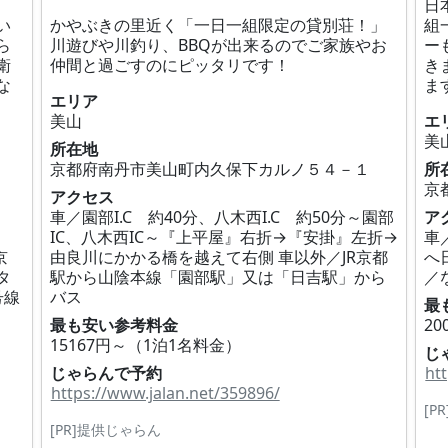
日
い
かやぶきの里近く「一日一組限定の貸別荘！」
組
ら
川遊びや川釣り、BBQが出来るのでご家族やお
ー
衛
仲間と過ごすのにピッタリです！
き
な
ま
エリア
美山
エ
美
所在地
京都府南丹市美山町内久保下カルノ５４－１
所
京
アクセス
車／園部I.C 約40分、八木西I.C 約50分～園部
ア
IC、八木西IC～『上平屋』右折→『安掛』左折→
車
京
由良川にかかる橋を越えて右側 車以外／JR京都
へ
タ
駅から山陰本線「園部駅」又は「日吉駅」から
／
号線
バス
最
最も安い参考料金
2
15167円～（1泊1名料金）
じ
じゃらんで予約
ht
https://www.jalan.net/359896/
[P
[PR]提供じゃらん