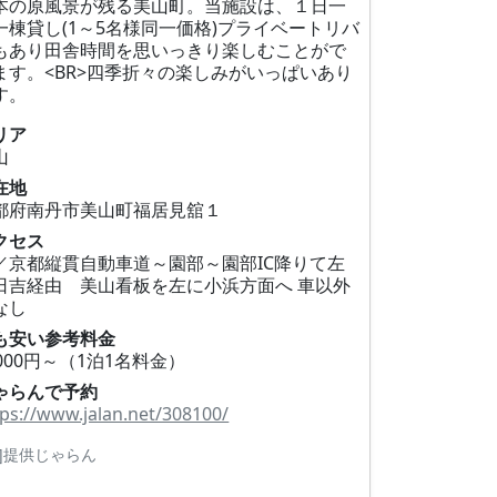
本の原風景が残る美山町。当施設は、１日一
一棟貸し(1～5名様同一価格)プライベートリバ
もあり田舎時間を思いっきり楽しむことがで
ます。<BR>四季折々の楽しみがいっぱいあり
す。
リア
山
在地
都府南丹市美山町福居見舘１
クセス
／京都縦貫自動車道～園部～園部IC降りて左
日吉経由 美山看板を左に小浜方面へ 車以外
なし
も安い参考料金
0000円～（1泊1名料金）
ゃらんで予約
tps://www.jalan.net/308100/
R]提供じゃらん