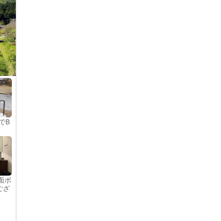
でB
面ボ
ござ