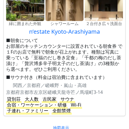
緑に囲まれた外観
シャワールーム
２台付き広々洗面台
n’estate Kyoto-Arashiyama
■朝食について
お部屋のキッチンカウンターに設置されている朝食券 で
１Fのお店で無料で朝食が召上がれます。種類は写真に
乗っている「至福のだし巻き定食」「千都の梅のだし茶
漬け」「贅沢博多辛子明太子のだし茶漬け」の3種類か
ら選べます。ぜひご利用ください。
■サウナ付き（料金は宿泊費に含まれています）
関西／京都府／嵯峨野・嵐山・高雄
京都府京都市左京区嵯峨天龍寺芒ノ馬場町3-14
貸別荘
大人数
古民家
サウナ
合宿・ワーケーション・研修
Wi-Fi
子連れ・ファミリー
全館禁煙
地図表示