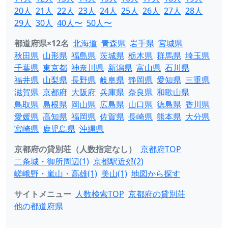
20人
21人
22人
23人
24人
25人
26人
27人
28人
29人
30人
40人〜
50人〜
都道府県×12名
北海道
青森県
岩手県
宮城県
秋田県
山形県
福島県
茨城県
栃木県
群馬県
埼玉県
千葉県
東京都
神奈川県
新潟県
富山県
石川県
福井県
山梨県
長野県
岐阜県
静岡県
愛知県
三重県
滋賀県
京都府
大阪府
兵庫県
奈良県
和歌山県
鳥取県
島根県
岡山県
広島県
山口県
徳島県
香川県
愛媛県
高知県
福岡県
佐賀県
長崎県
熊本県
大分県
宮崎県
鹿児島県
沖縄県
京都府の貸別荘（人数指定なし）
京都府TOP
二条城・御所周辺(1)
京都駅近郊(2)
嵯峨野・嵐山・高雄(1)
美山(1)
地図から探す
サイトメニュー
人数検索TOP
京都府の貸別荘
他の都道府県