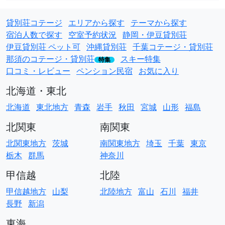
貸別荘コテージ
エリアから探す
テーマから探す
宿泊人数で探す
空室予約状況
静岡・伊豆貸別荘
伊豆貸別荘 ペット可
沖縄貸別荘
千葉コテージ・貸別荘
那須のコテージ・貸別荘
スキー特集
特集
口コミ・レビュー
ペンション民宿
お気に入り
北海道・東北
北海道
東北地方
青森
岩手
秋田
宮城
山形
福島
北関東
南関東
北関東地方
茨城
南関東地方
埼玉
千葉
東京
栃木
群馬
神奈川
甲信越
北陸
甲信越地方
山梨
北陸地方
富山
石川
福井
長野
新潟
東海