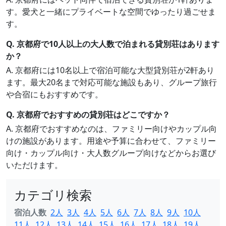
す。愛犬と一緒にプライベートな空間でゆったり過ごせま
す。
Q. 京都府で10人以上の大人数で泊まれる貸別荘はあります
か？
A. 京都府には10名以上で宿泊可能な大型貸別荘が2軒あり
ます。最大20名まで対応可能な施設もあり、グループ旅行
や合宿にもおすすめです。
Q. 京都府でおすすめの貸別荘はどこですか？
A. 京都府でおすすめなのは、ファミリー向けやカップル向
けの施設があります。用途や予算に合わせて、ファミリー
向け・カップル向け・大人数グループ向けなどからお選び
いただけます。
カテゴリ検索
宿泊人数
2人
3人
4人
5人
6人
7人
8人
9人
10人
11人
12人
13人
14人
15人
16人
17人
18人
19人