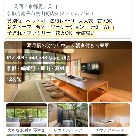
関西／京都府／美山
京都府南丹市美山町内久保下カルノ54-1
貸別荘
ペット可
屋根付BBQ
大人数
古民家
薪ストーブ
合宿・ワーケーション・研修
Wi-Fi
子連れ・ファミリー
花火OK
全館禁煙
渡月橋の傍でサウナ＆朝食付き古民家
¥12,308～¥43,333
1人あたり目安
京都・嵯峨野・嵐山・高雄
12名迄
大きな窓付き寝室１
サウナスペース
サウナスペース