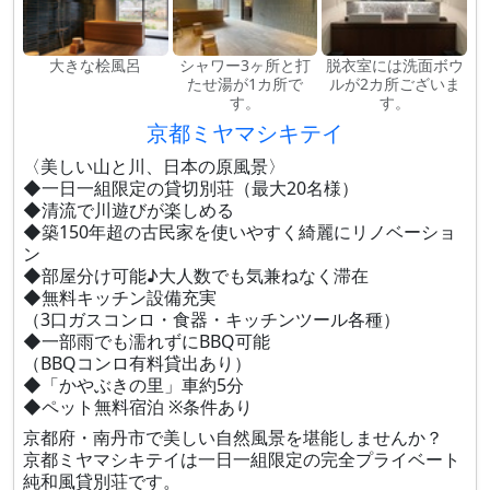
大きな桧風呂
シャワー3ヶ所と打
脱衣室には洗面ボウ
たせ湯が1カ所で
ルが2カ所ございま
す。
す。
京都ミヤマシキテイ
〈美しい山と川、日本の原風景〉
◆一日一組限定の貸切別荘（最大20名様）
◆清流で川遊びが楽しめる
◆築150年超の古民家を使いやすく綺麗にリノベーショ
ン
◆部屋分け可能♪大人数でも気兼ねなく滞在
◆無料キッチン設備充実
（3口ガスコンロ・食器・キッチンツール各種）
◆一部雨でも濡れずにBBQ可能
（BBQコンロ有料貸出あり）
◆「かやぶきの里」車約5分
◆ペット無料宿泊 ※条件あり
京都府・南丹市で美しい自然風景を堪能しませんか？
京都ミヤマシキテイは一日一組限定の完全プライベート
純和風貸別荘です。