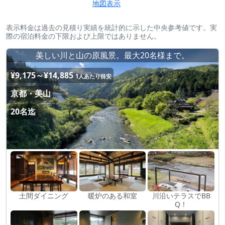
地図表示
表示料金は過去の見積り実績を統計的に示した中央参考値です。実
際の宿泊料金の下限および上限ではありません。
美しい川と山の原風景。最大20名様まで。
¥9,175～¥14,885
1人あたり目安
京都・美山
20名迄
土間ダイニング
暖炉のある和室
川沿いテラスでBB
Q！