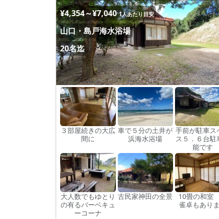
¥4,354～¥7,040
1人あたり目安
山口・島戸海水浴場
20名迄
３部屋続きの大広
車で５分の土井が
手前が駐車ス
間に
浜海水浴場
ス５．６台駐
能です
大人数でもゆとり
古民家神田の全景
10畳の和室
の有るバーベキュ
雀卓もあり
ーコーナ