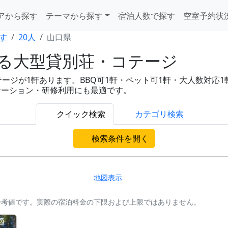
アから探す
テーマから探す
宿泊人数で探す
空室予約状
す
20人
山口県
れる大型貸別荘・コテージ
ジが1軒あります。BBQ可1軒・ペット可1軒・大人数対応1軒と充
ケーション・研修利用にも最適です。
クイック検索
カテゴリ検索
検索条件を開く
地図表示
参考値です。実際の宿泊料金の下限および上限ではありません。
適