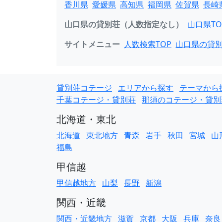
香川県
愛媛県
高知県
福岡県
佐賀県
長崎
山口県の貸別荘（人数指定なし）
山口県TO
サイトメニュー
人数検索TOP
山口県の貸
貸別荘コテージ
エリアから探す
テーマから
千葉コテージ・貸別荘
那須のコテージ・貸別
北海道・東北
北海道
東北地方
青森
岩手
秋田
宮城
山
福島
甲信越
甲信越地方
山梨
長野
新潟
関西・近畿
関西・近畿地方
滋賀
京都
大阪
兵庫
奈良