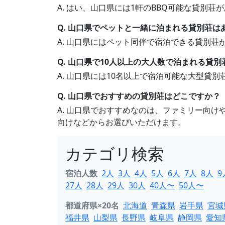
A. はい、山口県には1軒のBBQ可能な貸別
Q. 山口県でペットと一緒に泊まれる貸別荘は
A. 山口県にはペット同伴で宿泊できる貸別
Q. 山口県で10人以上の大人数で泊まれる貸
A. 山口県には10名以上で宿泊可能な大型貸
Q. 山口県でおすすめの貸別荘はどこですか？
A. 山口県でおすすめなのは、ファミリー向
向けなどからお選びいただけます。
カテゴリ検索
宿泊人数
2人
3人
4人
5人
6人
7人
8人
9
27人
28人
29人
30人
40人〜
50人〜
都道府県×20名
北海道
青森県
岩手県
宮城
福井県
山梨県
長野県
岐阜県
静岡県
愛知