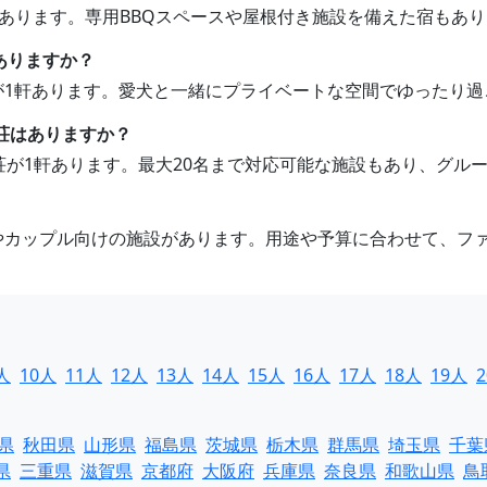
荘があります。専用BBQスペースや屋根付き施設を備えた宿もあ
ありますか？
荘が1軒あります。愛犬と一緒にプライベートな空間でゆったり
別荘はありますか？
別荘が1軒あります。最大20名まで対応可能な施設もあり、グ
けやカップル向けの施設があります。用途や予算に合わせて、フ
人
10人
11人
12人
13人
14人
15人
16人
17人
18人
19人
県
秋田県
山形県
福島県
茨城県
栃木県
群馬県
埼玉県
千葉
県
三重県
滋賀県
京都府
大阪府
兵庫県
奈良県
和歌山県
鳥