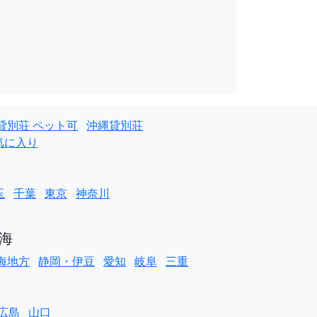
貸別荘 ペット可
沖縄貸別荘
気に入り
玉
千葉
東京
神奈川
海
海地方
静岡・伊豆
愛知
岐阜
三重
広島
山口