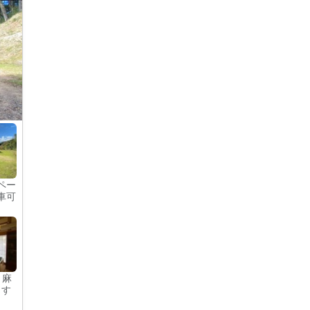
ペー
車可
 麻
ます