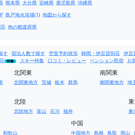
県
熊本県
大分県
宮崎県
鹿児島県
沖縄県
P
島戸海水浴場(1)
地図から探す
別荘
他の都道府県
探す
宿泊人数で探す
空室予約状況
静岡・伊豆貸別荘
伊豆
荘
スキー特集
口コミ・レビュー
ペンション民宿
お
特集
北関東
南関東
形
北関東地方
茨城
栃木
群馬
南関東地方
埼
北陸
東
北陸地方
富山
石川
福井
東
中国
和歌山
中国地方
島根
鳥取
岡山