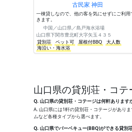
古民家 神田
一棟貸しなので、他の客を気にせずにご利用
きます。
中国／山口県／島戸海水浴場
山口県下関市豊北町大字矢玉４３５
貸別荘
ペット可
屋根付BBQ
大人数
海沿い・海水浴
山口県の貸別荘・コテ
Q. 山口県の貸別荘・コテージは何軒あります
A. 山口県には1軒の貸別荘・コテージがありま
ムなど各種タイプから選べます。
Q. 山口県でバーベキュー(BBQ)ができる貸