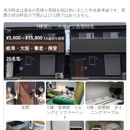
表示料金は過去の見積り実績を統計的に示した中央参考値です。実
際の宿泊料金の下限および上限ではありません。
1棟貸し スポーツ合宿特化
¥5,000～¥15,800
1人あたり目安
岐阜・大垣・養老・揖斐
20名迄
玄関
C棟：彩華館 リビ
C棟：彩華館 ダイ
ングとソファーベッ
ニングテーブル
ド