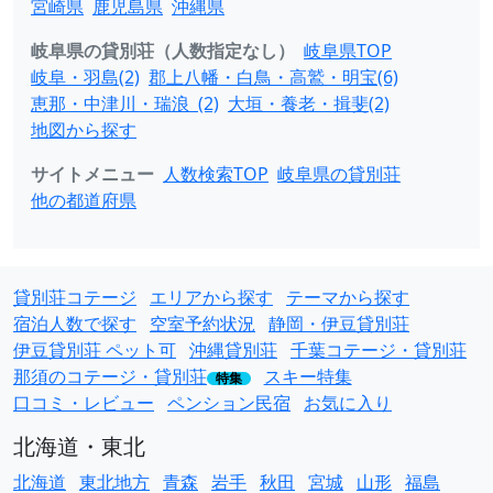
宮崎県
鹿児島県
沖縄県
岐阜県の貸別荘（人数指定なし）
岐阜県TOP
岐阜・羽島(2)
郡上八幡・白鳥・高鷲・明宝(6)
恵那・中津川・瑞浪 (2)
大垣・養老・揖斐(2)
地図から探す
サイトメニュー
人数検索TOP
岐阜県の貸別荘
他の都道府県
貸別荘コテージ
エリアから探す
テーマから探す
宿泊人数で探す
空室予約状況
静岡・伊豆貸別荘
伊豆貸別荘 ペット可
沖縄貸別荘
千葉コテージ・貸別荘
那須のコテージ・貸別荘
スキー特集
特集
口コミ・レビュー
ペンション民宿
お気に入り
北海道・東北
北海道
東北地方
青森
岩手
秋田
宮城
山形
福島