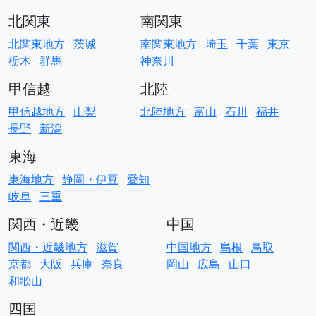
北関東
南関東
北関東地方
茨城
南関東地方
埼玉
千葉
東京
栃木
群馬
神奈川
甲信越
北陸
甲信越地方
山梨
北陸地方
富山
石川
福井
長野
新潟
東海
東海地方
静岡・伊豆
愛知
岐阜
三重
関西・近畿
中国
関西・近畿地方
滋賀
中国地方
島根
鳥取
京都
大阪
兵庫
奈良
岡山
広島
山口
和歌山
四国