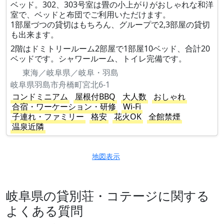
ベッド。302、303号室は畳の小上がりがおしゃれな和洋
室で、ベッドと布団でご利用いただけます。
1部屋づつの貸切はもちろん、グループで2,3部屋の貸切
も出来ます。
2階はドミトリールーム2部屋で1部屋10ベッド、合計20
ベッドです。シャワールーム、トイレ完備です。
東海／岐阜県／岐阜・羽島
岐阜県羽島市舟橋町宮北6-1
コンドミニアム
屋根付BBQ
大人数
おしゃれ
合宿・ワーケーション・研修
Wi-Fi
子連れ・ファミリー
格安
花火OK
全館禁煙
温泉近隣
地図表示
岐阜県の貸別荘・コテージに関する
よくある質問