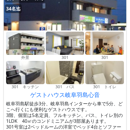
34名迄
外景
301
301
301 キッチン
301 バス
301 トイレ
ゲストハウス岐阜羽島心音
岐阜羽島駅徒歩3分、岐阜羽島インターから車で5分、ど
こへ行くにも便利なゲストハウスです。
3階、個室は5名定員、フルキッチン、バス、トイレ別の
1LDK 40㎡のコンドミニアムが3部屋あります。
301号室は2ベッドルームの洋室でベッド4台とソファー