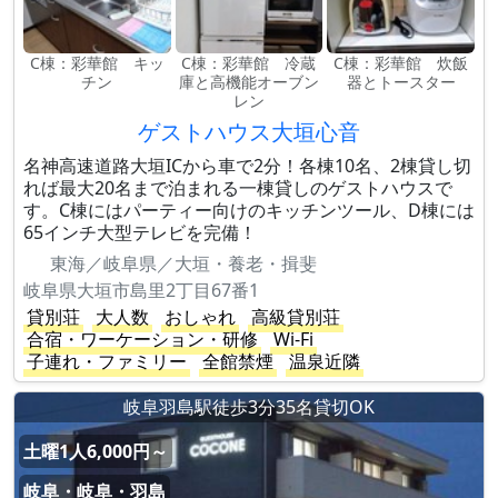
C棟：彩華館 キッ
C棟：彩華館 冷蔵
C棟：彩華館 炊飯
チン
庫と高機能オーブン
器とトースター
レン
ゲストハウス大垣心音
名神高速道路大垣ICから車で2分！各棟10名、2棟貸し切
れば最大20名まで泊まれる一棟貸しのゲストハウスで
す。C棟にはパーティー向けのキッチンツール、D棟には
65インチ大型テレビを完備！
東海／岐阜県／大垣・養老・揖斐
岐阜県大垣市島里2丁目67番1
貸別荘
大人数
おしゃれ
高級貸別荘
合宿・ワーケーション・研修
Wi-Fi
子連れ・ファミリー
全館禁煙
温泉近隣
岐阜羽島駅徒歩3分35名貸切OK
土曜1人6,000円～
岐阜・岐阜・羽島