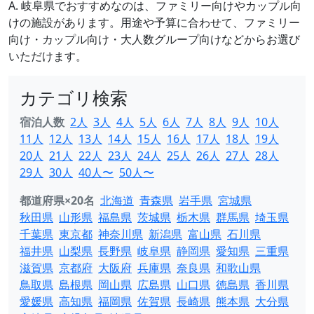
A. 岐阜県でおすすめなのは、ファミリー向けやカップル向
けの施設があります。用途や予算に合わせて、ファミリー
向け・カップル向け・大人数グループ向けなどからお選び
いただけます。
カテゴリ検索
宿泊人数
2人
3人
4人
5人
6人
7人
8人
9人
10人
11人
12人
13人
14人
15人
16人
17人
18人
19人
20人
21人
22人
23人
24人
25人
26人
27人
28人
29人
30人
40人〜
50人〜
都道府県×20名
北海道
青森県
岩手県
宮城県
秋田県
山形県
福島県
茨城県
栃木県
群馬県
埼玉県
千葉県
東京都
神奈川県
新潟県
富山県
石川県
福井県
山梨県
長野県
岐阜県
静岡県
愛知県
三重県
滋賀県
京都府
大阪府
兵庫県
奈良県
和歌山県
鳥取県
島根県
岡山県
広島県
山口県
徳島県
香川県
愛媛県
高知県
福岡県
佐賀県
長崎県
熊本県
大分県