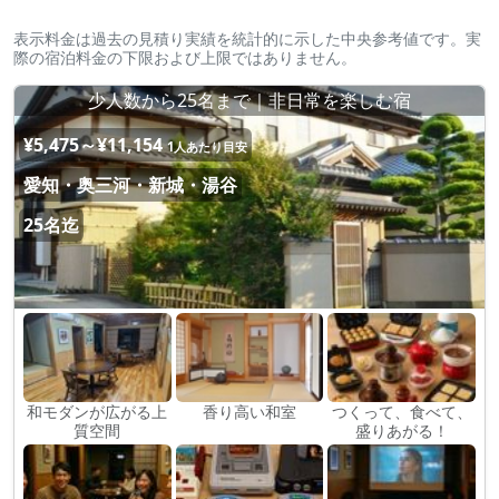
表示料金は過去の見積り実績を統計的に示した中央参考値です。実
際の宿泊料金の下限および上限ではありません。
少人数から25名まで｜非日常を楽しむ宿
¥5,475～¥11,154
1人あたり目安
愛知・奥三河・新城・湯谷
25名迄
和モダンが広がる上
香り高い和室
つくって、食べて、
質空間
盛りあがる！