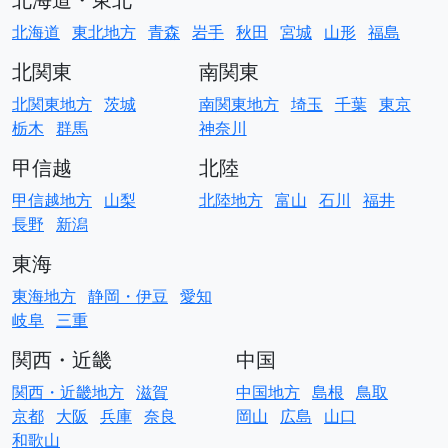
北海道
東北地方
青森
岩手
秋田
宮城
山形
福島
北関東
南関東
北関東地方
茨城
南関東地方
埼玉
千葉
東京
栃木
群馬
神奈川
甲信越
北陸
甲信越地方
山梨
北陸地方
富山
石川
福井
長野
新潟
東海
東海地方
静岡・伊豆
愛知
岐阜
三重
関西・近畿
中国
関西・近畿地方
滋賀
中国地方
島根
鳥取
京都
大阪
兵庫
奈良
岡山
広島
山口
和歌山