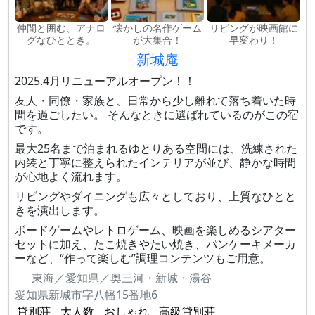
仲間と囲む、アナロ
懐かしの名作ゲーム
リビングが映画館に
グなひととき。
が大集合！
早変わり！
新城庵
2025.4月リニューアルオープン！！
友人・同僚・家族と、日常から少し離れて落ち着いた時
間を過ごしたい。 そんなときに選ばれているのがこの宿
です。
最大25名まで泊まれるゆとりある空間には、洗練された
内装と丁寧に整えられたインテリアが並び、静かな時間
が心地よく流れます。
リビングやダイニングも広々としており、上質なひとと
きを演出します。
ボードゲームやレトロゲーム、映画を楽しめるシアター
セットに加え、たこ焼きやたい焼き、パンケーキメーカ
ーなど、“作って楽しむ”調理コンテンツもご用意。
東海／愛知県／奥三河・新城・湯谷
愛知県新城市字八幡15番地6
貸別荘
大人数
おしゃれ
高級貸別荘