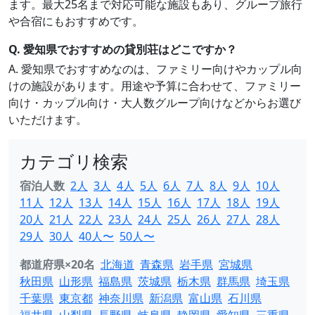
ます。最大25名まで対応可能な施設もあり、グループ旅行
や合宿にもおすすめです。
Q. 愛知県でおすすめの貸別荘はどこですか？
A. 愛知県でおすすめなのは、ファミリー向けやカップル向
けの施設があります。用途や予算に合わせて、ファミリー
向け・カップル向け・大人数グループ向けなどからお選び
いただけます。
カテゴリ検索
宿泊人数
2人
3人
4人
5人
6人
7人
8人
9人
10人
11人
12人
13人
14人
15人
16人
17人
18人
19人
20人
21人
22人
23人
24人
25人
26人
27人
28人
29人
30人
40人〜
50人〜
都道府県×20名
北海道
青森県
岩手県
宮城県
秋田県
山形県
福島県
茨城県
栃木県
群馬県
埼玉県
千葉県
東京都
神奈川県
新潟県
富山県
石川県