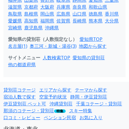
福井県
山梨県
長野県
岐阜県
静岡県
愛知県
三重県
滋賀県
京都府
大阪府
兵庫県
奈良県
和歌山県
鳥取県
島根県
岡山県
広島県
山口県
徳島県
香川県
愛媛県
高知県
福岡県
佐賀県
長崎県
熊本県
大分県
宮崎県
鹿児島県
沖縄県
愛知県の貸別荘（人数指定なし）
愛知県TOP
名古屋(1)
奥三河・新城・湯谷(3)
地図から探す
サイトメニュー
人数検索TOP
愛知県の貸別荘
他の都道府県
貸別荘コテージ
エリアから探す
テーマから探す
宿泊人数で探す
空室予約状況
静岡・伊豆貸別荘
伊豆貸別荘 ペット可
沖縄貸別荘
千葉コテージ・貸別荘
那須のコテージ・貸別荘
スキー特集
特集
口コミ・レビュー
ペンション民宿
お気に入り
北海道・東北