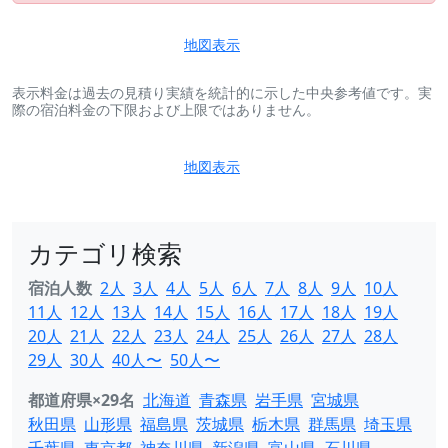
地図表示
表示料金は過去の見積り実績を統計的に示した中央参考値です。実
際の宿泊料金の下限および上限ではありません。
地図表示
カテゴリ検索
宿泊人数
2人
3人
4人
5人
6人
7人
8人
9人
10人
11人
12人
13人
14人
15人
16人
17人
18人
19人
20人
21人
22人
23人
24人
25人
26人
27人
28人
29人
30人
40人〜
50人〜
都道府県×29名
北海道
青森県
岩手県
宮城県
秋田県
山形県
福島県
茨城県
栃木県
群馬県
埼玉県