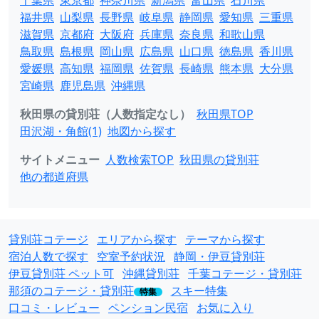
千葉県
東京都
神奈川県
新潟県
富山県
石川県
福井県
山梨県
長野県
岐阜県
静岡県
愛知県
三重県
滋賀県
京都府
大阪府
兵庫県
奈良県
和歌山県
鳥取県
島根県
岡山県
広島県
山口県
徳島県
香川県
愛媛県
高知県
福岡県
佐賀県
長崎県
熊本県
大分県
宮崎県
鹿児島県
沖縄県
秋田県の貸別荘（人数指定なし）
秋田県TOP
田沢湖・角館(1)
地図から探す
サイトメニュー
人数検索TOP
秋田県の貸別荘
他の都道府県
貸別荘コテージ
エリアから探す
テーマから探す
宿泊人数で探す
空室予約状況
静岡・伊豆貸別荘
伊豆貸別荘 ペット可
沖縄貸別荘
千葉コテージ・貸別荘
那須のコテージ・貸別荘
スキー特集
特集
口コミ・レビュー
ペンション民宿
お気に入り