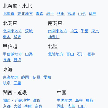
北海道・東北
北海道
東北地方
青森
岩手
秋田
宮城
山形
福島
北関東
南関東
北関東地方
茨城
南関東地方
埼玉
千葉
東京
栃木
群馬
神奈川
甲信越
北陸
甲信越地方
山梨
北陸地方
富山
石川
福井
長野
新潟
東海
東海地方
静岡・伊豆
愛知
岐阜
三重
関西・近畿
中国
関西・近畿地方
滋賀
中国地方
島根
鳥取
京都
大阪
兵庫
奈良
岡山
広島
山口