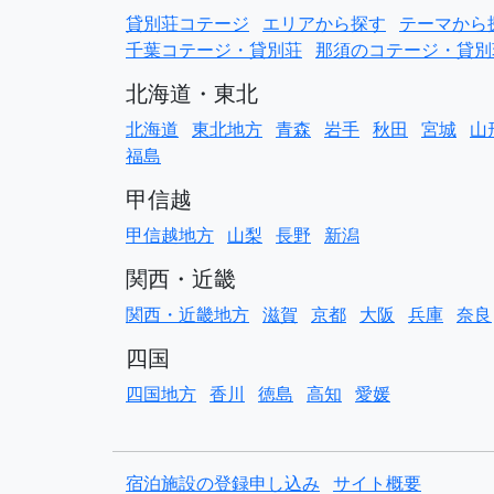
貸別荘コテージ
エリアから探す
テーマから
千葉コテージ・貸別荘
那須のコテージ・貸別
北海道・東北
北海道
東北地方
青森
岩手
秋田
宮城
山
福島
甲信越
甲信越地方
山梨
長野
新潟
関西・近畿
関西・近畿地方
滋賀
京都
大阪
兵庫
奈良
四国
四国地方
香川
徳島
高知
愛媛
宿泊施設の登録申し込み
サイト概要