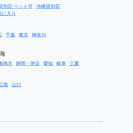
貸別荘 ペット可
沖縄貸別荘
気に入り
玉
千葉
東京
神奈川
海
海地方
静岡・伊豆
愛知
岐阜
三重
広島
山口