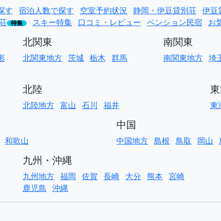
探す
宿泊人数で探す
空室予約状況
静岡・伊豆貸別荘
伊豆
荘
スキー特集
口コミ・レビュー
ペンション民宿
お
特集
北関東
南関東
形
北関東地方
茨城
栃木
群馬
南関東地方
埼
北陸
東
北陸地方
富山
石川
福井
東
中国
和歌山
中国地方
島根
鳥取
岡山
九州・沖縄
九州地方
福岡
佐賀
長崎
大分
熊本
宮崎
鹿児島
沖縄