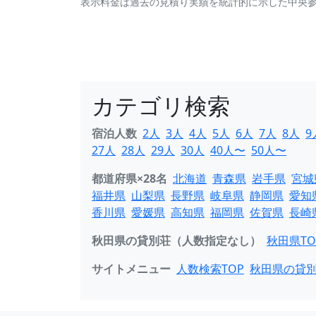
表示料金は過去の見積り実績を統計的に示した中央
カテゴリ検索
宿泊人数
2人
3人
4人
5人
6人
7人
8人
9
27人
28人
29人
30人
40人〜
50人〜
都道府県×28名
北海道
青森県
岩手県
宮城
福井県
山梨県
長野県
岐阜県
静岡県
愛知
香川県
愛媛県
高知県
福岡県
佐賀県
長崎
秋田県の貸別荘（人数指定なし）
秋田県TO
サイトメニュー
人数検索TOP
秋田県の貸