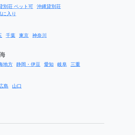
貸別荘 ペット可
沖縄貸別荘
気に入り
玉
千葉
東京
神奈川
海
海地方
静岡・伊豆
愛知
岐阜
三重
広島
山口