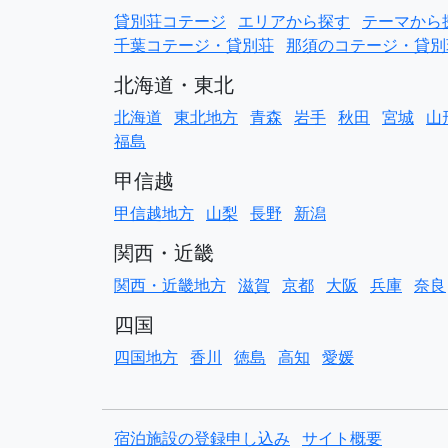
貸別荘コテージ
エリアから探す
テーマから
千葉コテージ・貸別荘
那須のコテージ・貸別
北海道・東北
北海道
東北地方
青森
岩手
秋田
宮城
山
福島
甲信越
甲信越地方
山梨
長野
新潟
関西・近畿
関西・近畿地方
滋賀
京都
大阪
兵庫
奈良
四国
四国地方
香川
徳島
高知
愛媛
宿泊施設の登録申し込み
サイト概要