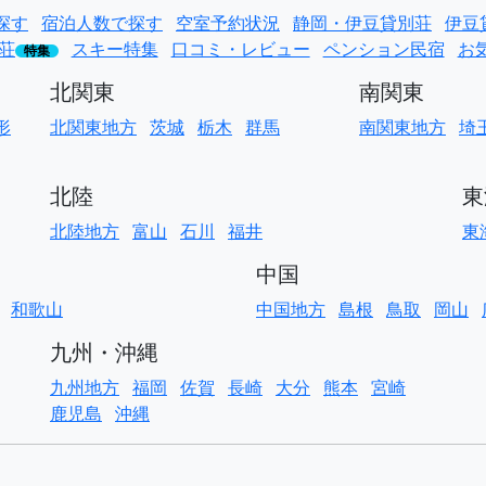
探す
宿泊人数で探す
空室予約状況
静岡・伊豆貸別荘
伊豆
荘
スキー特集
口コミ・レビュー
ペンション民宿
お
特集
北関東
南関東
形
北関東地方
茨城
栃木
群馬
南関東地方
埼
北陸
東
北陸地方
富山
石川
福井
東
中国
和歌山
中国地方
島根
鳥取
岡山
九州・沖縄
九州地方
福岡
佐賀
長崎
大分
熊本
宮崎
鹿児島
沖縄