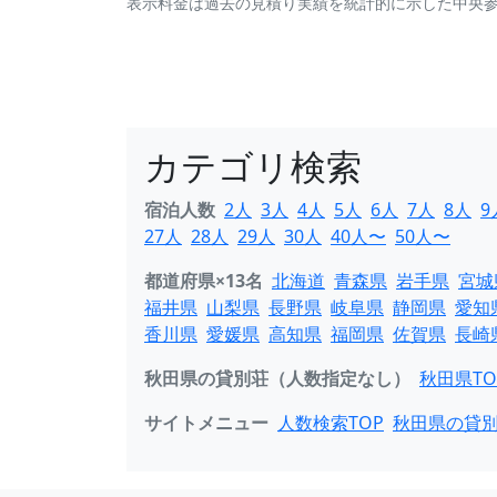
表示料金は過去の見積り実績を統計的に示した中央
カテゴリ検索
宿泊人数
2人
3人
4人
5人
6人
7人
8人
9
27人
28人
29人
30人
40人〜
50人〜
都道府県×13名
北海道
青森県
岩手県
宮城
福井県
山梨県
長野県
岐阜県
静岡県
愛知
香川県
愛媛県
高知県
福岡県
佐賀県
長崎
秋田県の貸別荘（人数指定なし）
秋田県TO
サイトメニュー
人数検索TOP
秋田県の貸