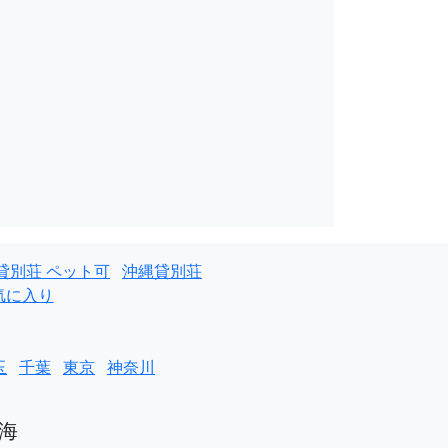
貸別荘 ペット可
沖縄貸別荘
気に入り
玉
千葉
東京
神奈川
海