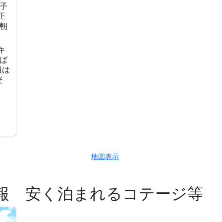
子
正
朝
キ
ば
員は
そ
地図表示
報 安く泊まれるコテージ等