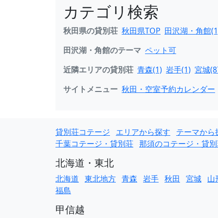
カテゴリ検索
秋田県の貸別荘
秋田県TOP
田沢湖・角館(1
田沢湖・角館のテーマ
ペット可
近隣エリアの貸別荘
青森(1)
岩手(1)
宮城(8
サイトメニュー
秋田・空室予約カレンダー
貸別荘コテージ
エリアから探す
テーマから
千葉コテージ・貸別荘
那須のコテージ・貸別
北海道・東北
北海道
東北地方
青森
岩手
秋田
宮城
山
福島
甲信越