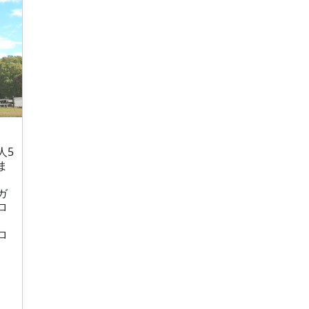
人5
ま
ガ
ロ
ロ