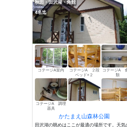
秋田・田沢湖・角館
4名迄
コテージA室内
コテージA ２段
コテージA 
ベッド×２
類
コテージA 調理
器具
かたまえ山森林公園
田沢湖の眺めはここが最適の場所です。天気