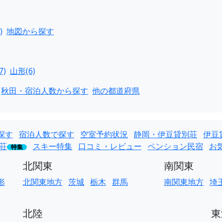
)
地図から探す
7)
山形(6)
秋田・宿泊人数から探す
他の都道府県
探す
宿泊人数で探す
空室予約状況
静岡・伊豆貸別荘
伊豆
荘
スキー特集
口コミ・レビュー
ペンション民宿
お
特集
北関東
南関東
形
北関東地方
茨城
栃木
群馬
南関東地方
埼
北陸
東