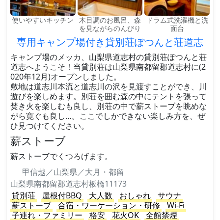
使いやすいキッチン
木目調のお風呂、森
ドラム式洗濯機と洗
を見ながらのんびり
面台
専用キャンプ場付き貸別荘ぽつんと荘道志
キャンプ場のメッカ、山梨県道志村の貸別荘ぽつんと荘
道志へようこそ！当貸別荘は山梨県南都留郡道志村に(2
020年12月)オープンしました。
敷地は道志川本流と道志川の沢を見渡すことができ、​川
遊びを楽しめます。別荘を囲む森の中にテントを張って
焚き火を楽しむも良し、別荘の中で薪ストーブを眺めな
がら寛ぐも良し…。ここでしかできない楽しみ方を、ぜ
ひ見つけてください。
薪ストーブ
薪ストーブでくつろげます。
甲信越／山梨県／大月・都留
山梨県南都留郡道志村板橋11173
貸別荘
屋根付BBQ
大人数
おしゃれ
サウナ
薪ストーブ
合宿・ワーケーション・研修
Wi-Fi
子連れ・ファミリー
格安
花火OK
全館禁煙