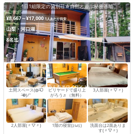
1日1組限定の貸別荘☆自然と遊ぶ秘密基地
¥8,667～¥17,000
1人あたり目安
山梨・河口湖
8名迄
土間スペース(◍˃̶ᗜ
ビリヤードで盛り上
3人部屋(〃▽〃)
˂̶◍)ﾉ"
がろう♬（無料）
2人部屋(〃▽〃)
1階の寝室(≧ω≦)
洗面台は2面ありま
す(〃▽〃)