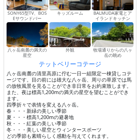
SONY65型TV、BOS
キッズルーム
BALMUDA家電とア
Eサウンドバー
イランドキッチン
八ヶ岳南麓の満天の
外観
牧場通りからの八ヶ
星空
岳の眺め
テットベリーコテージ
八ヶ岳南麓の清里高原に佇む一日一組限定一棟貸しコテ
ージです。目の前には雄大な八ヶ岳、周りの草原では馬
の放牧風景を見ることができ非日常をお約束致します。
また、夜は標高1,200mの満天の星空を望むことができ
ます。
四季折々で表情を変える八ヶ岳。
春・・・新緑の美しい季節
夏・・・標高1,200mの避暑地
秋・・・紅葉の美しい季節
冬・・・美しい星空とウィンタースポーツ
どの季節も素晴らしく感動を与えてくれます。