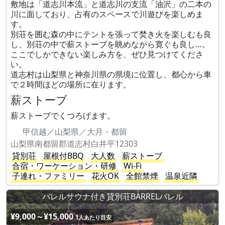
敷地は「道志川本流」と道志川の支流「油沢」の二本の
川に面しており、​占有のスペースで川遊びを楽しめま
す。
別荘を囲む森の中にテントを張って焚き火を楽しむも良
し、別荘の中で薪ストーブを眺めながら寛ぐも良し…。
ここでしかできない楽しみ方を、ぜひ見つけてくださ
い。
道志村は山梨県と神奈川県の県境に位置し、都心から車
で２時間ほどの場所に在ります。
薪ストーブ
薪ストーブでくつろげます。
甲信越／山梨県／大月・都留
山梨県南都留郡道志村白井平12303
貸別荘
屋根付BBQ
大人数
薪ストーブ
合宿・ワーケーション・研修
Wi-Fi
子連れ・ファミリー
花火OK
全館禁煙
温泉近隣
バレルサウナ付き貸別荘BARRELバレル
¥9,000～¥15,000
1人あたり目安