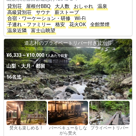
貸別荘
屋根付BBQ
大人数
おしゃれ
温泉
高級貸別荘
サウナ
薪ストーブ
合宿・ワーケーション・研修
Wi-Fi
子連れ・ファミリー
格安
花火OK
全館禁煙
温泉近隣
富士山眺望
道志村のプライベートリバー付き貸別荘
¥6,333～¥10,000
1人あたり目安
山梨・大月・都留
16名迄
焚火も楽しめる！
バーベキューをしな
プライベートリバー
がら焚火