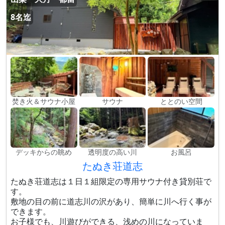
8名迄
焚き火＆サウナ小屋
サウナ
ととのい空間
デッキからの眺め
透明度の高い川
お風呂
たぬき荘道志
たぬき荘道志は１日１組限定の専用サウナ付き貸別荘で
す。
敷地の目の前に道志川の沢があり、簡単に川へ行く事が
できます。
お子様でも、川遊びができる、浅めの川になっていま