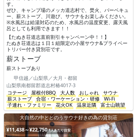
す。
ぜひ、キャンプ場のメッカ道志村で、焚火、バーベキュ
ー、薪ストーブ、川遊び、サウナをお楽しみください。
※水風呂は給湯対応のため、水風呂の温度変更​、露天風
呂としても利用できます！！
【たぬき荘道志直前割引キャンペーン中！！】
たぬき荘道志は１日１組限定の小屋サウナ&プライベー
トリバー付き貸別荘です。
薪ストーブ
薪ストーブあり
甲信越／山梨県／大月・都留
山梨県南都留郡道志村椿4017-3
コテージ
屋根付BBQ
大人数
おしゃれ
サウナ
薪ストーブ
合宿・ワーケーション・研修
Wi-Fi
子連れ・ファミリー
花火OK
温泉近隣
富士山眺望
大自然の中ととのうサウナ好きの為の貸別荘
¥11,438～¥22,750
1人あたり目安