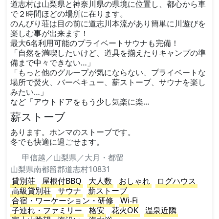
道志村は山梨県と神奈川県の県境に位置し、都心から車
で２時間ほどの場所に在ります。
のんびり荘は目の前に道志川本流があり簡単に川遊びを
楽しむ事が出来ます！
最大6名利用可能のプライベートサウナも完備！
「自然を満喫したいけど、道具を揃えたりキャンプの準
備まで中々できない…」
「もっと他のグループが気にならない、プライベートな
場所で焚火、バーベキュー、薪ストーブ、サウナを楽し
みたい…」
など「アウトドアをもう少し気楽に楽…
薪ストーブ
あります。ホンマのストーブです。
冬でも快適に過ごせます。
甲信越／山梨県／大月・都留
山梨県南都留郡道志村10831
貸別荘
屋根付BBQ
大人数
おしゃれ
ログハウス
高級貸別荘
サウナ
薪ストーブ
合宿・ワーケーション・研修
Wi-Fi
子連れ・ファミリー
格安
花火OK
温泉近隣