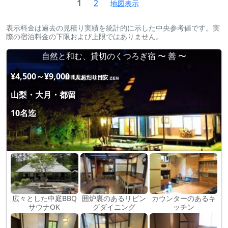
1
2
地図表示
表示料金は過去の見積り実績を統計的に示した中央参考値です。実
際の宿泊料金の下限および上限ではありません。
自然と和む、貸切のくつろぎ宿 〜 善 〜
¥4,500～¥9,000
1人あたり目安
山梨・大月・都留
10名迄
広々とした中庭BBQ
囲炉裏のあるリビン
カウンターのあるキ
サウナOK
グダイニング
ッチン