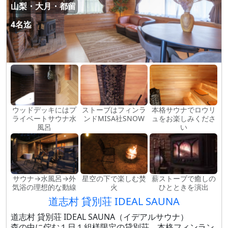
山梨・大月・都留
4名迄
ウッドデッキにはプ
ストーブはフィンラ
本格サウナでロウリ
ライベートサウナ水
ンドMISA社SNOW
ュをお楽しみくださ
風呂
い
サウナ→水風呂→外
星空の下で楽しむ焚
薪ストーブで癒しの
気浴の理想的な動線
火
ひとときを演出
道志村 貸別荘 IDEAL SAUNA
道志村 貸別荘 IDEAL SAUNA（イデアルサウナ）
森の中に佇む１日１組様限定の貸別荘。本格フィンラン