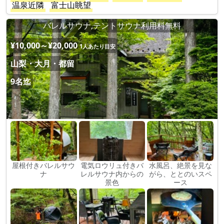
温泉近隣
富士山眺望
バレルサウナ,テントサウナ利用料無料
¥10,000～¥20,000
1人あたり目安
山梨・大月・都留
9名迄
屋根付きバレルサウ
電気ロウリュ付きバ
水風呂、絶景を見な
ナ
レルサウナ内からの
がら、ととのいスペ
景色
ース