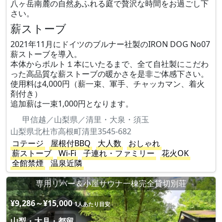
八ヶ岳南麓の自然あふれる庭で贅沢な時間をお過ごし下
さい。
薪ストーブ
2021年11月にドイツのブルナー社製のIRON DOG No07
薪ストーブを導入。
本体からボルト１本にいたるまで、全て自社製にこだわ
った高品質な薪ストーブの暖かさを是非ご体感下さい。
使用料は4,000円（薪一束、軍手、チャッカマン、着火
剤付き）
追加薪は一束1,000円となります。
甲信越／山梨県／清里・大泉・須玉
山梨県北杜市高根町清里3545-682
コテージ
屋根付BBQ
大人数
おしゃれ
薪ストーブ
Wi-Fi
子連れ・ファミリー
花火OK
全館禁煙
温泉近隣
専用リバー＆小屋サウナ一棟完全貸切別荘
¥9,286～¥15,000
1人あたり目安
山梨・大月・都留