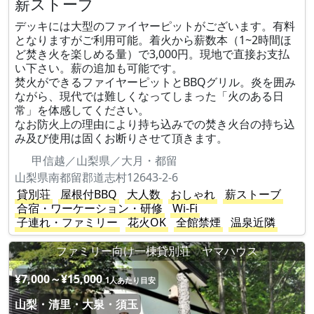
薪ストーブ
デッキには大型のファイヤーピットがございます。有料
となりますがご利用可能。着火から薪数本（1~2時間ほ
ど焚き火を楽しめる量）で3,000円。現地で直接お支払
い下さい。薪の追加も可能です。
焚火ができるファイヤーピットとBBQグリル。炎を囲み
ながら、現代では難しくなってしまった「火のある日
常」を体感してください。
なお防火上の理由により持ち込みでの焚き火台の持ち込
み及び使用は固くお断りさせて頂きます。
甲信越／山梨県／大月・都留
山梨県南都留郡道志村12643-2-6
貸別荘
屋根付BBQ
大人数
おしゃれ
薪ストーブ
合宿・ワーケーション・研修
Wi-Fi
子連れ・ファミリー
花火OK
全館禁煙
温泉近隣
ファミリー向け一棟貸別荘 ヤマハウス
¥7,000～¥15,000
1人あたり目安
山梨・清里・大泉・須玉