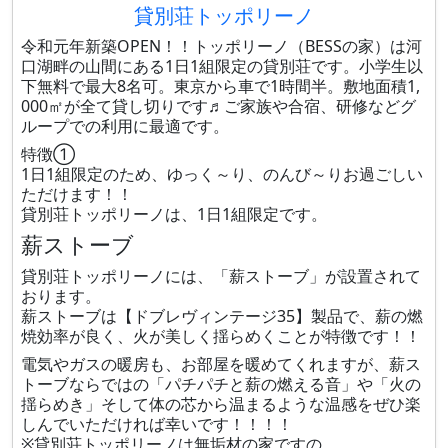
貸別荘トッポリーノ
令和元年新築OPEN！！トッポリーノ（BESSの家）は河
口湖畔の山間にある1日1組限定の貸別荘です。小学生以
下無料で最大8名可。東京から車で1時間半。敷地面積1,
000㎡が全て貸し切りです♬ご家族や合宿、研修などグ
ループでの利用に最適です。
特徴①
1日1組限定のため、ゆっく～り、のんび～りお過ごしい
ただけます！！
貸別荘トッポリーノは、1日1組限定です。
薪ストーブ
貸別荘トッポリーノには、「薪ストーブ」が設置されて
おります。
薪ストーブは【ドブレヴィンテージ35】製品で、薪の燃
焼効率が良く、火が美しく揺らめくことが特徴です！！
電気やガスの暖房も、お部屋を暖めてくれますが、薪ス
トーブならではの「パチパチと薪の燃える音」や「火の
揺らめき」そして体の芯から温まるような温感をぜひ楽
しんでいただければ幸いです！！！！
※貸別荘トッポリーノは無垢材の家ですの