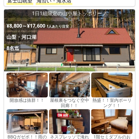
富士山眺望
海沿い・海水浴
1日1組限定の山小屋トッポリーノ
¥8,800～¥17,600
1人あたり目安
山梨・河口湖
8名迄
開放感は抜群！！
屋根裏をつなぐ空中
熱盛！！室内ボーリ
回廊！！
ング！！
BBQガゼボ！！雨の
ネスプレッソで淹れ
1階セミダブルのお