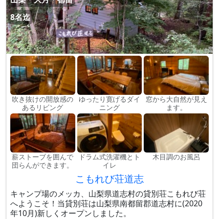
8名迄
吹き抜けの開放感の
ゆったり寛げるダイ
窓から大自然が見え
あるリビング
ニング
ます。
薪ストーブを囲んで
ドラム式洗濯機とト
木目調のお風呂
団らんができます。
イレ
こもれび荘道志
キャンプ場のメッカ、山梨県道志村の貸別荘こもれび荘
へようこそ！当貸別荘は山梨県南都留郡道志村に(2020
年10月)新しくオープンしました。