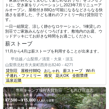
「家族がみんなで安心して楽しめるおうち」をコンセプ
トに、空き家をリノベーションし2023年7月リニューア
ルオープン。屋根付きBBQが可能になるなどさらなる快
適さを追求した、子ども連れのファミリー向け貸別荘で
す。
一日一組限定、涼しく静かなロケーション。1棟貸しの
別荘でご家族みんながくつろげます。敷地内のお庭、ウ
ッドデッキにてお好きな時間をお過ごしください。
薪ストーブ
11月から4月は薪ストーブを利用することが出来ます。
甲信越／山梨県／清里・大泉・須玉
山梨県北杜市大泉町西井出8240－4271
貸別荘
屋根付BBQ
おしゃれ
薪ストーブ
Wi-Fi
子連れ・ファミリー
格安
花火OK
全館禁煙
温泉近隣
専用キャンプ場付き貸別荘 こもれび荘道志
¥7,500～¥15,000
1人あたり目安
山梨・大月・都留