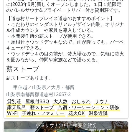
に(2023年9月)新しくオープンしました。１日１組限定
のバレルサウナ&プライベートリバー付き貸別荘です。
【道志村サードプレイス道志のおすすめポイント】
・こだわりのインダストリアルデザイン内装、オリジナ
ル作成カウンターや家具を導入している。
・本間製作所の薪ストーブが使用できる。
・屋根付きウッドデッキなので、雨が降っても、バーベ
キューができる。
・ウッドデッキの目の前が、焚火場なので、気軽に焚火
を囲みながら、仲間や家族などで語らえる。
薪ストーブ
薪ストーブあります。
甲信越／山梨県／大月・都留
山梨県南都留郡道志村12657-2
貸別荘
屋根付BBQ
大人数
おしゃれ
サウナ
露天風呂
薪ストーブ
合宿・ワーケーション・研修
Wi-Fi
子連れ・ファミリー
花火OK
温泉近隣
小屋サウナ無料一棟完全貸切