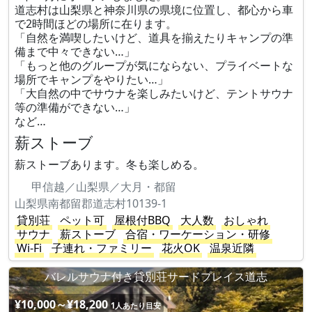
道志村は山梨県と神奈川県の県境に位置し、都心から車
で2時間ほどの場所に在ります。​
「自然を満喫したいけど、道具を揃えたりキャンプの準
備まで中々できない…」​
「もっと他のグループが気にならない、プライベートな
場所でキャンプをやりたい…」​
「大自然の中でサウナを楽しみたいけど、テントサウナ
等の準備ができない…」​
など…
薪ストーブ
薪ストーブあります。冬も楽しめる。
甲信越／山梨県／大月・都留
山梨県南都留郡道志村10139-1
貸別荘
ペット可
屋根付BBQ
大人数
おしゃれ
サウナ
薪ストーブ
合宿・ワーケーション・研修
Wi-Fi
子連れ・ファミリー
花火OK
温泉近隣
バレルサウナ付き貸別荘サードプレイス道志
¥10,000～¥18,200
1人あたり目安