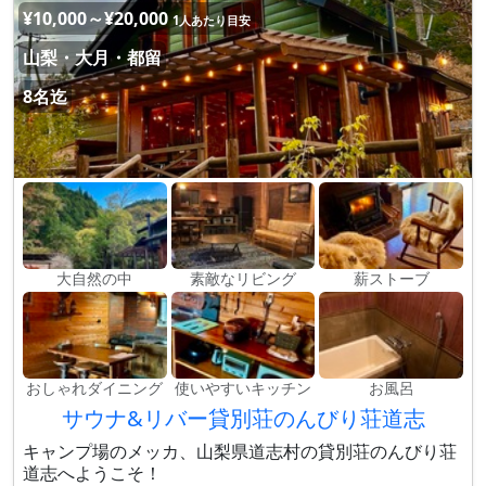
¥10,000～¥20,000
1人あたり目安
山梨・大月・都留
8名迄
大自然の中
素敵なリビング
薪ストーブ
おしゃれダイニング
使いやすいキッチン
お風呂
サウナ&リバー貸別荘のんびり荘道志
キャンプ場のメッカ、山梨県道志村の貸別荘のんびり荘
道志へようこそ！