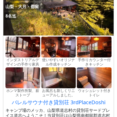
山梨・大月・都留
8名迄
インダストリアルデ
使いやすいオリジナ
手作りカウンター付
ザインの手作り家具
ル作成キッチン
きキッチン
ホンマ製作所製、薪
お風呂も新しくリニ
ウォシュレット付き
ストーブ
ューアルしました。
トイレ
バレルサウナ付き貸別荘 3rdPlaceDoshi
キャンプ場のメッカ、山梨県道志村の貸別荘サードプレ
イス道志へようこそ！当貸別荘は山梨県南都留郡道志村