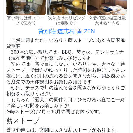
寒い時には薪ストー
吹き抜けのリビング
２階和室の寝室は最
ブで暖かく
は素敵です
大４名〜５名
貸別荘 道志村 善 ZEN
自然に囲まれた、いろり・蒔ストーブのある古民家風
貸別荘
300坪の広い敷地では、BBQ、焚き火、テントサウナ
（現在準備中）でお楽しみい頂けます♪
室内では、普段目にしない「いろり」や、大きな「蒔
ストーブ」で田舎のゆっくりした時間をお過ごし下さい
夜には、近くの川の流れる音を聞きながら、開放感のあ
る庭先での天体観測をお楽しみ頂けます
朝は、テラスで川の流れる音を聞きながらゆっくりご
朝食をお取りください
もちろん「愛犬」の同伴も可！ひろびろお庭でご一緒
に楽しい時間をお楽しみ下さい
※蒔ストーブは7月～10月の間はお休みです。
薪ストーブ
貸別荘善には、玄関に大きな薪ストーブがあります。