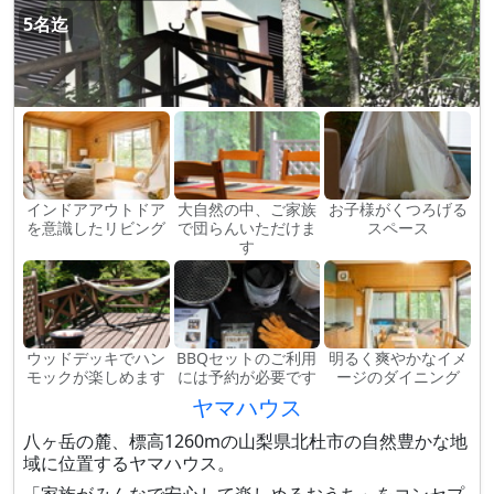
5名迄
インドアアウトドア
大自然の中、ご家族
お子様がくつろげる
を意識したリビング
で団らんいただけま
スペース
す
ウッドデッキでハン
BBQセットのご利用
明るく爽やかなイメ
モックが楽しめます
には予約が必要です
ージのダイニング
ヤマハウス
八ヶ岳の麓、標高1260mの山梨県北杜市の自然豊かな地
域に位置するヤマハウス。