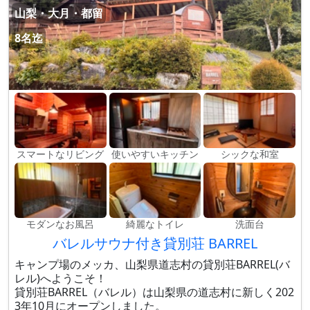
山梨・大月・都留
8名迄
スマートなリビング
使いやすいキッチン
シックな和室
モダンなお風呂
綺麗なトイレ
洗面台
バレルサウナ付き貸別荘 BARREL
キャンプ場のメッカ、山梨県道志村の貸別荘BARREL(バ
レル)へようこそ！
貸別荘BARREL（バレル）は山梨県の道志村に新しく202
3年10月にオープンしました。