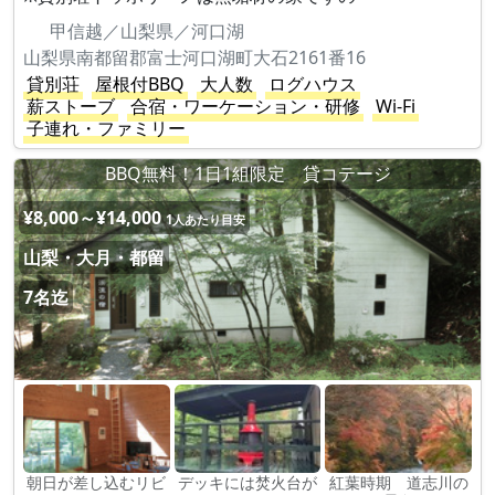
甲信越／山梨県／河口湖
山梨県南都留郡富士河口湖町大石2161番16
貸別荘
屋根付BBQ
大人数
ログハウス
薪ストーブ
合宿・ワーケーション・研修
Wi-Fi
子連れ・ファミリー
BBQ無料！1日1組限定 貸コテージ
¥8,000～¥14,000
1人あたり目安
山梨・大月・都留
7名迄
朝日が差し込むリビ
デッキには焚火台が
紅葉時期 道志川の