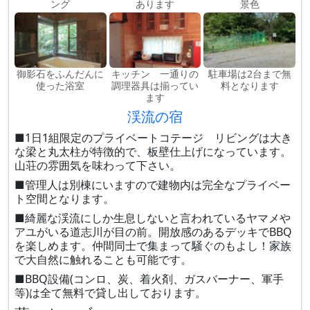
ング
あります
景色
御影石をふんだんに
キッチン 一通りの
駐車場は2台まで無
使った浴室
調理器具は揃ってい
料となります
ます
渓流の宿
■1日1組限定のプライベートコテージ リビングは大き
な梁と丸太柱が特徴的で、板壁仕上げになっています。
山荘の雰囲気を味わって下さい。
■管理人は別棟にいますので建物内は完全なプライベー
ト空間となります。
■綺麗な渓流にしか生息しないと言われているヤマメや
アユがいる道志川が目の前。開放感のあるデッキでBBQ
を楽しめます。仲間同士で集まって騒ぐのもよし！家族
で大自然に触れることも可能です。
■BBQ設備(コンロ、炭、着火剤、ガスバーナー、軍手
等)は全て無料で貸し出しております。