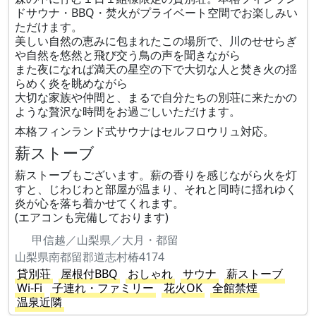
ドサウナ・BBQ・焚火がプライベート空間でお楽しみい
ただけます。
美しい自然の恵みに包まれたこの場所で、川のせせらぎ
や自然を悠然と飛び交う鳥の声を聞きながら
また夜になれば満天の星空の下で大切な人と焚き火の揺
らめく炎を眺めながら
大切な家族や仲間と、まるで自分たちの別荘に来たかの
ような贅沢な時間をお過ごしいただけます。
本格フィンランド式サウナはセルフロウリュ対応。
薪ストーブ
薪ストーブもございます。薪の香りを感じながら火を灯
すと、じわじわと部屋が温まり、それと同時に揺れゆく
炎が心を落ち着かせてくれます。
(エアコンも完備しております)
甲信越／山梨県／大月・都留
山梨県南都留郡道志村椿4174
貸別荘
屋根付BBQ
おしゃれ
サウナ
薪ストーブ
Wi-Fi
子連れ・ファミリー
花火OK
全館禁煙
温泉近隣