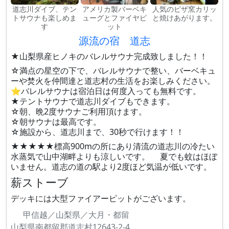
道志川ダイブ、テン
アメリカ製バーベキ
人気のピザ窯カリッ
トサウナも楽しめま
ューグとファイヤピ
と焼けあがります。
す
ット
源流の宿 道志
★山梨県産ヒノキのバレルサウナ完成致しました！！
☆満点の星空の下で、バレルサウナで整い、バーベキュ
ーや焚火を仲間達と道志村の生活をお楽しみください。
⭐️バレルサウナは宿泊日は何度入っても無料です。
★テントサウナで道志川ダイブもできます。
☆朝、晩2度サウナご利用頂けます。
☆朝サウナは最高です。
☆施設から、道志川まで、30秒で行けます！！
★★★★★標高900mの所にあり清流の道志川の冷たい
水蒸気で山中湖畔よりも涼しいです。 夏でも蚊はほぼ
いません。道志の道の駅より2度ほど気温が低いです。
薪ストーブ
デッキには大型ファイアーピットがございます。
甲信越／山梨県／大月・都留
山梨県南都留郡道志村12643-2-4