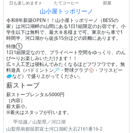
日も楽しめます♬
たてコーヒー
部屋
山小屋トッポリーノ
令和8年新築OPEN！！山小屋トッポリーノ（BESSの
家）は河口湖畔の山間にある1日1組限定のお宿です。小
学生以下は無料で、最大８名様まで可。東京から車で1
時間半、河口湖から徒歩15分ほどの距離にあります。
特徴①
1日1組限定なので、プライベート空間をゆっくり、のん
び〜りお楽しみいただけます！！
広々人工芝は寝転んでみたくなるほどフワフワです。無
料遊具（バドミントン🏸・野球グラブ⚾️・フリスビー
🥏など）で盛り上がってください。
薪ストーブ
薪ストーブレンタル5000円
［内容］
薪大薪小。
※着火はスタッフが行います。
甲信越／山梨県／河口湖
山梨県南都留郡富士河口湖町大石2161番16-2