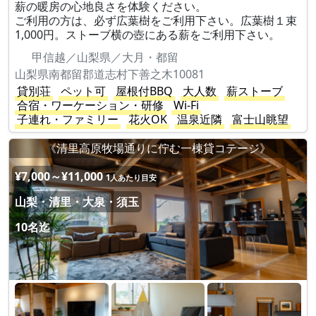
薪の暖房の心地良さを体験ください。
ご利用の方は、必ず広葉樹をご利用下さい。広葉樹１束
1,000円。ストーブ横の壺にある薪をご利用下さい。
甲信越／山梨県／大月・都留
山梨県南都留郡道志村下善之木10081
貸別荘
ペット可
屋根付BBQ
大人数
薪ストーブ
合宿・ワーケーション・研修
Wi-Fi
子連れ・ファミリー
花火OK
温泉近隣
富士山眺望
《清里高原牧場通りに佇む一棟貸コテージ》
¥7,000～¥11,000
1人あたり目安
山梨・清里・大泉・須玉
10名迄