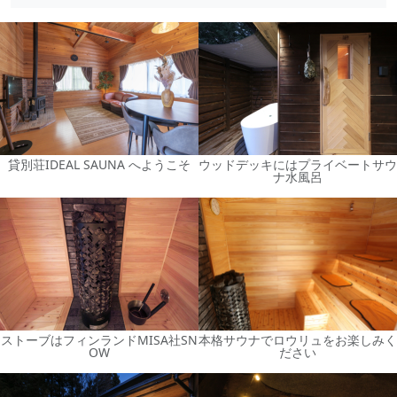
貸別荘IDEAL SAUNA へようこそ
ウッドデッキにはプライベートサウ
ナ水風呂
ストーブはフィンランドMISA社SN
本格サウナでロウリュをお楽しみく
OW
ださい