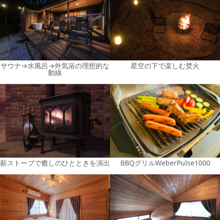
サウナ→水風呂→外気浴の理想的な
星空の下で楽しむ焚火
動線
薪ストーブで癒しのひとときを演出
BBQグリルWeberPulse1000