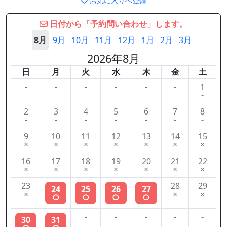
お気に入りへ登録
日付から「予約問い合わせ」します。
8月
9月
10月
11月
12月
1月
2月
3月
2026年8月
日
月
火
水
木
金
土
-
-
-
-
-
-
1
-
2
3
4
5
6
7
8
-
-
-
-
-
-
-
9
10
11
12
13
14
15
×
×
×
×
×
×
×
16
17
18
19
20
21
22
×
×
×
×
×
×
×
23
28
29
24
25
26
27
×
×
×
○
○
○
○
-
-
-
-
-
30
31