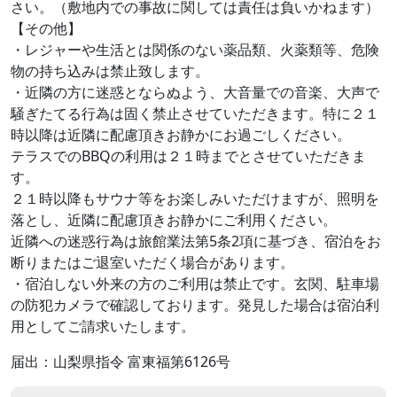
さい。（敷地内での事故に関しては責任は負いかねます）
【その他】
・レジャーや生活とは関係のない薬品類、火薬類等、危険
物の持ち込みは禁止致します。
・近隣の方に迷惑とならぬよう、大音量での音楽、大声で
騒ぎたてる行為は固く禁止させていただきます。特に２１
時以降は近隣に配慮頂きお静かにお過ごしください。
テラスでのBBQの利用は２１時までとさせていただきま
す。
２１時以降もサウナ等をお楽しみいただけますが、照明を
落とし、近隣に配慮頂きお静かにご利用ください。
近隣への迷惑行為は旅館業法第5条2項に基づき、宿泊をお
断りまたはご退室いただく場合があります。
・宿泊しない外来の方のご利用は禁止です。玄関、駐車場
の防犯カメラで確認しております。発見した場合は宿泊利
用としてご請求いたします。
届出：山梨県指令 富東福第6126号