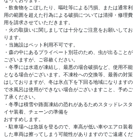
なっております.
・飲食物をこぼしたり、嘔吐等による汚損、または通常利
用の範囲を超えた行為による破損については清掃・修理費
用を請求させていただきます。
・火の取扱いに関しましては十分なご注意をお願いしてお
ります。
・当施設はペット利用不可です。
・森の中にあるプライベート別荘のため、虫が出ることが
ございますが、ご容赦ください。
・冬季には水道が凍結し、最悪の場合破損など、使用不能
となる場合がございます。不凍栓への交換等、最善の対策
はしておりますが、冬は氷点下を下回る地域になりますの
で水風呂は使用ができない場合がございますこと、予めご
了承ください。
・冬季は積雪や路面凍結の恐れがあるためスタッドレスタ
イヤ装着、チェーンの準備を
おすすめします。
・駐車場へは急坂を登るので、車高が低い車やエアロ装着
した車両は擦ってしまう可能性がありますのでご遠慮くだ