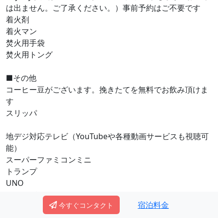
は出ません。ご了承ください。）事前予約はご不要です
着火剤
着火マン
焚火用手袋
焚火用トング
■その他
コーヒー豆がございます。挽きたてを無料でお飲み頂けま
す
スリッパ
地デジ対応テレビ（YouTubeや各種動画サービスも視聴可
能）
スーパーファミコンミニ
トランプ
UNO
ジェンガ
宿泊料金
今すぐコンタクト
黒ひげ危機一髪