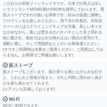
こだわりの本格フィンランドサウナ。日本での導入は珍し
いフィンランドMISA社製のSNOWを採用しております。電
気ストーブですので扱いも簡単です。好みの温度に調整し
てロウリュをお楽しみください。地下水の水風呂、外気浴
スペースにはリクライニングチェアを完備。美しい木々を
ながめながら、夜には焚き火のパチパチとした音と揺れる
炎に癒され、都会ではなかな味わえない満点の星空の下、
感動と癒し、そして理想的なととのいを御体感ください。
(サウナご利用時は水着をご着用ください。ご用意はしてお
りません。お客様でご準備お願いします)
薪ストーブ
薪ストーブもございます。薪の香りを感じながら火を灯す
と、じわじわと部屋が温まり、それと同時に揺れゆく炎が
心を落ち着かせてくれます。
(エアコンも完備しております)
Wi-Fi
Wi-Fiご利用できます。