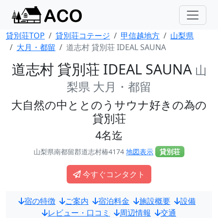
貸別荘TOP
貸別荘コテージ
甲信越地方
山梨県
大月・都留
道志村 貸別荘 IDEAL SAUNA
道志村 貸別荘 IDEAL SAUNA
山
梨県 大月・都留
大自然の中ととのうサウナ好きの為の
貸別荘
4名迄
山梨県南都留郡道志村椿4174
地図表示
貸別荘
今すぐコンタクト
宿の特徴
ご案内
宿泊料金
施設概要
設備
レビュー・口コミ
周辺情報
交通