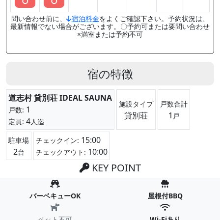
○
○
問い合わせ前に、
宿泊料金
をよくご確認下さい。予約状況は、
最新情報でない場合がございます。〇予約可または要問い合わせ
×満室または予約不可
宿の特徴
道志村 貸別荘 IDEAL SAUNA
施設タイプ
戸数合計
1
戸数:
貸別荘
1
戸
4
定員:
人迄
15:00
駐車場
チェックイン:
2
10:00
台
チェックアウト:
KEY POINT
バーベキューOK
屋根付BBQ
ペット不可
Wi-Fiあり