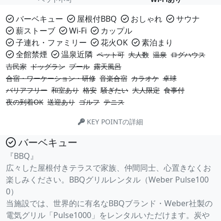
バーベキュー
屋根付BBQ
おしゃれ
サウナ
薪ストーブ
Wi-Fi
カップル
子連れ・ファミリー
花火OK
素泊まり
全館禁煙
温泉近隣
ペット可
大人数
温泉
ログハウス
古民家
ドッグラン
プール
露天風呂
合宿・ワーケーション・研修
音楽合宿
カラオケ
卓球
バリアフリー
和室あり
格安
騒ぎたい
大人限定
食事付
夜の到着OK
送迎あり
ゴルフ
テニス
KEY POINTの詳細
バーベキュー
『BBQ』
広々した屋根付きテラスで家族、仲間同士、心置きなくお
楽しみください。BBQグリルレンタル（Weber Pulse100
0）
当施設では、世界的に有名なBBQブランド・Weber社製の
電気グリル「Pulse1000」をレンタルいただけます。炭や