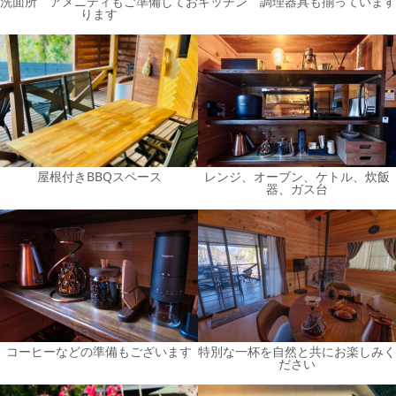
洗面所 アメニティもご準備してお
キッチン 調理器具も揃っています
ります
屋根付きBBQスペース
レンジ、オーブン、ケトル、炊飯
器、ガス台
コーヒーなどの準備もございます
特別な一杯を自然と共にお楽しみく
ださい