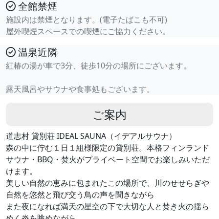
全館禁煙
施設内は禁煙となります。(電子たばこも不可)
屋外喫煙スペースでの喫煙にご協力ください。
温泉近隣
紅椿の湯が車で3分、徒歩10分の場所にございます。
露天風呂やサウナや食事処もございます。
ご案内
道志村 貸別荘 IDEAL SAUNA（イデアルサウナ）
森の中に佇む１日１組様限定の貸別荘。本格フィンランド
サウナ・BBQ・焚火がプライベート空間でお楽しみいただ
けます。
美しい自然の恵みに包まれたこの場所で、川のせせらぎや
自然を悠然と飛び交う鳥の声を聞きながら
また夜になれば満天の星空の下で大切な人と焚き火の揺ら
めく炎を眺めながら