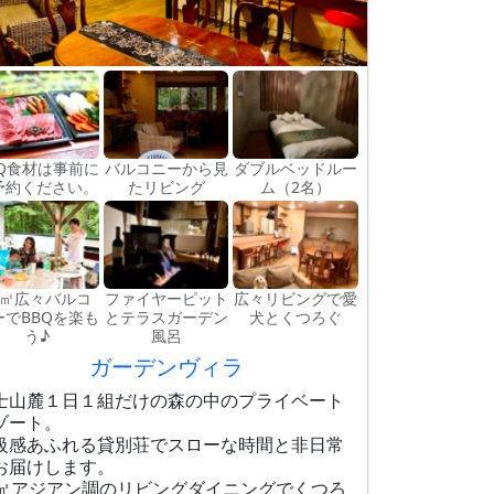
BQ食材は事前に
バルコニーから見
ダブルベッドルー
予約ください。
たリビング
ム（2名）
0㎡広々バルコ
ファイヤーピット
広々リビングで愛
ーでBBQを楽も
とテラスガーデン
犬とくつろぐ
う♪
風呂
ガーデンヴィラ
士山麓１日１組だけの森の中のプライベート
ゾート。
級感あふれる貸別荘でスローな時間と非日常
お届けします。
0㎡アジアン調のリビングダイニングでくつろ