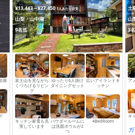
¥13,443～¥27,450
土曜
1人あたり目安
山梨・山中湖
山
9名迄
3
部屋
富士山を見ながら
ゆったり6人掛け
広いアイランドキ
ア
くつろげるリビン
ダイニングセット
ッチン
グ
グ
キ
キッチン家電も充
パウダールームに
4BedRoom
実しています
は洗面ボウルが2
ガ
つ