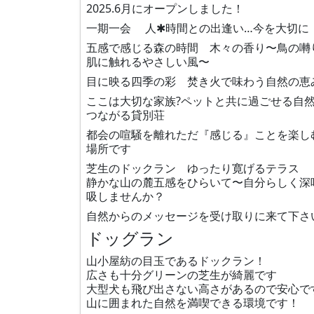
2025.6月にオープンしました！
一期一会 人✱時間との出逢い…今を大切に
五感で感じる森の時間 木々の香り〜鳥の囀
肌に触れるやさしい風〜
目に映る四季の彩 焚き火で味わう自然の恵
ここは大切な家族?ペットと共に過ごせる自
つながる貸別荘
都会の喧騒を離れただ『感じる』ことを楽し
場所です
芝生のドックラン ゆったり寛げるテラス
静かな山の麓五感をひらいて〜自分らしく深
吸しませんか？
自然からのメッセージを受け取りに来て下さ
ドッグラン
山小屋紡の目玉であるドックラン！
広さも十分グリーンの芝生が綺麗です
大型犬も飛び出さない高さがあるので安心で
山に囲まれた自然を満喫できる環境です！