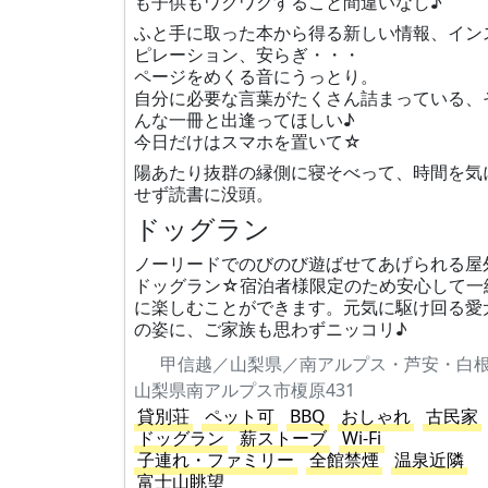
も子供もワクワクすること間違いなし♪
ふと手に取った本から得る新しい情報、イン
ピレーション、安らぎ・・・
ページをめくる音にうっとり。
自分に必要な言葉がたくさん詰まっている、
んな一冊と出逢ってほしい♪
今日だけはスマホを置いて☆
陽あたり抜群の縁側に寝そべって、時間を気
せず読書に没頭。
ドッグラン
ノーリードでのびのび遊ばせてあげられる屋
ドッグラン☆宿泊者様限定のため安心して一
に楽しむことができます。元気に駆け回る愛
の姿に、ご家族も思わずニッコリ♪
甲信越／山梨県／南アルプス・芦安・白
山梨県南アルプス市榎原431
貸別荘
ペット可
BBQ
おしゃれ
古民家
ドッグラン
薪ストーブ
Wi-Fi
子連れ・ファミリー
全館禁煙
温泉近隣
富士山眺望