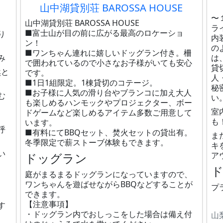
山中湖貸別荘 BAROSSA HOUSE
〜
山中湖貸別荘 BAROSSA HOUSE
ラ
■富士山が目の前に広がる最高のロケーショ
り
内
ン！
の
■ワンちゃん連れに嬉しいドッグラン付き。柵
み
は
で囲われているので小さなお子様がいても安心
貸
然と
です。
人
■1日1組限定。1棟貸切のコテージ。
秘
■お子様に人気の滑り台やブランコに加え大人
む
い
も楽しめるハンモックやプロジェクター、ボー
室
ドゲームなど楽しめるアイテム多数ご用意して
も
います。
呼
■有料にてBBQセット、焚火セットの貸出有。
ま
冬季限定で薪ストーブ体験もできます。
キ
い
ドッグラン
ア
庭がまるまるドッグランになっていますので、
ワンちゃんを遊ばせながらBBQなどすることが
プ
できます。
【注意事項】
す
・ドッグラン内でおしっこをした場合は備え付
山