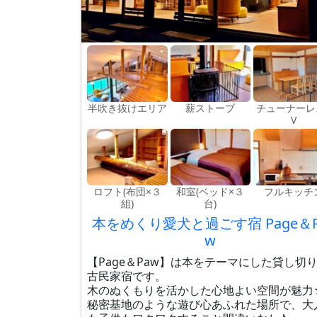
半吹き抜けエリア
薪ストーブ
チューナーレ
V
ロフト(布団×３
和室(ベッド×３
フルキッチ
組)
台)
本をめくり愛犬と過ごす宿 Page＆P
w
【Page＆Paw】は本をテーマにした貸し切
古民家宿です。
木のぬくもりを活かした心地よい空間が魅力
秘密基地のような遊び心あふれた場所で、大