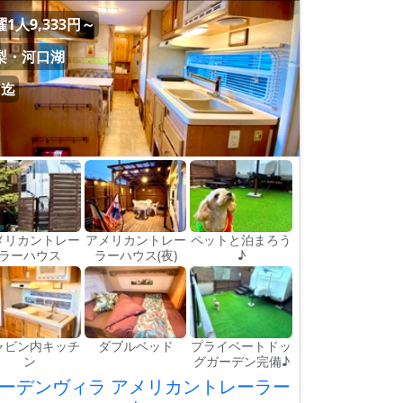
1人9,333円～
梨・河口湖
名迄
メリカントレー
アメリカントレー
ペットと泊まろう
ラーハウス
ラーハウス(夜)
♪
ャビン内キッチ
ダブルベッド
プライベートドッ
ン
グガーデン完備♪
ーデンヴィラ アメリカントレーラー