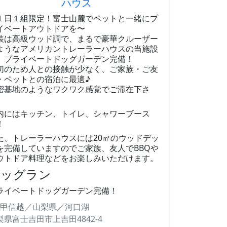
ハウス
１日１組限定！富士山麓でペットと一緒にプ
イベートアウトドアを〜
装は高級ウッド調で、まるで豪華クルーザー
ようなアメリカントレーラーハウスの当施設
、プライベートドッグガーデン完備！
切のため人との接触が少なく、ご家族・ご友
・ペットとの宿泊に最適♪
密基地のようなワクワク感覚でご滞在下さ
。
内にはキッチン、トイレ、シャワーブース
！
た、トレーラーハウスには20㎡のウッドデッ
を完備していますのでご家族、友人でBBQや
ウトドア料理などをお楽しみいただけます。
ドッグラン
ライベートドッグガーデン完備！
甲信越／山梨県／河口湖
梨県富士吉田市上吉田4842-4