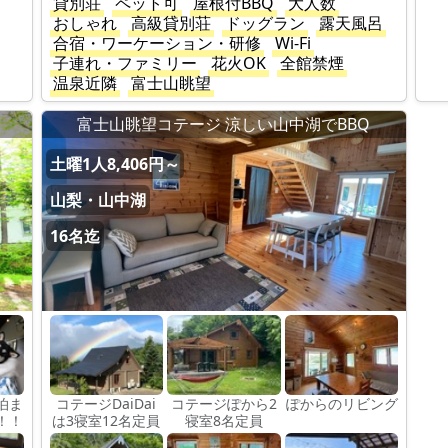
貸別荘
ペット可
屋根付BBQ
大人数
おしゃれ
高級貸別荘
ドッグラン
露天風呂
合宿・ワーケーション・研修
Wi-Fi
子連れ・ファミリー
花火OK
全館禁煙
温泉近隣
富士山眺望
富士山眺望コテージ 涼しい山中湖でBBQ
土曜1人8,406円～
山梨・山中湖
16名迄
泊ま
コテージDaiDai
コテージぽから2
ぽからのリビング
！！
は3寝室12名定員
寝室8名定員