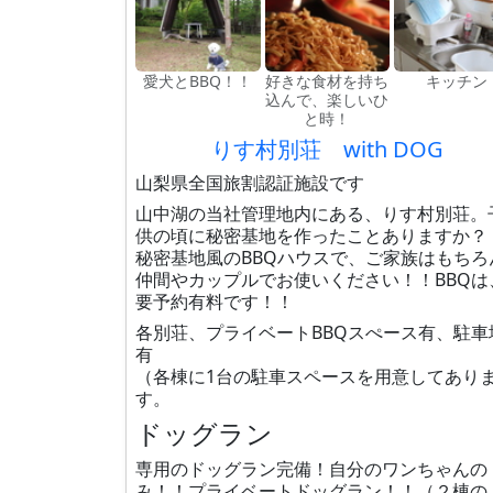
愛犬とBBQ！！
好きな食材を持ち
キッチン
込んで、楽しいひ
と時！
りす村別荘 with DOG
山梨県全国旅割認証施設です
山中湖の当社管理地内にある、りす村別荘。
供の頃に秘密基地を作ったことありますか？
秘密基地風のBBQハウスで、ご家族はもちろ
仲間やカップルでお使いください！！BBQは
要予約有料です！！
各別荘、プライベートBBQスぺース有、駐車
有
（各棟に1台の駐車スペースを用意してあり
す。
ドッグラン
専用のドッグラン完備！自分のワンちゃんの
み！！プライベートドッグラン！！（２棟の