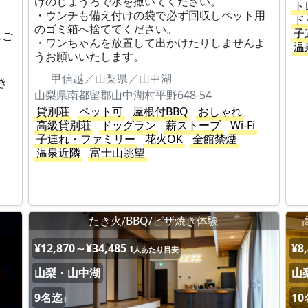
けのじょうろで水を撒いてください。
ト
・ウンチも備え付けの袋で必ず回収しペット用
ド
のゴミ箱へ捨ててください。
子
もご
・ワンちゃんを放置して出かけたりしませんよ
温
うお願いいたします。
甲信越／山梨県／山中湖
き
山梨県南都留郡山中湖村平野648-54
貸別荘
ペット可
屋根付BBQ
おしゃれ
高級貸別荘
ドッグラン
薪ストーブ
Wi-Fi
子連れ・ファミリー
花火OK
全館禁煙
温泉近隣
富士山眺望
たき火/BBQ/ピザ焼き体験
¥12,870～¥34,485
¥8
1人あたり目安
山梨・山中湖
山
9名迄
1