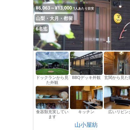
¥6,063～¥13,000
1人あたり目安
山梨・大月・都留
6名迄
ドックランから見
BBQデッキ外観
玄関から見た
た外観
食器類充実してい
キッチン
広いリビン
ます
山小屋紡