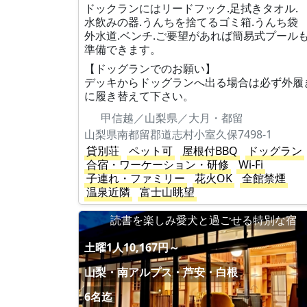
ドックランにはリードフック.足拭きタオル.
水飲みの器.うんちを捨てるゴミ箱.うんち袋
外水道.ベンチ.ご要望があれば簡易式プール
準備できます。
【ドッグランでのお願い】
デッキからドッグランへ出る場合は必ず外履
に履き替えて下さい。
甲信越／山梨県／大月・都留
山梨県南都留郡道志村小室久保7498-1
貸別荘
ペット可
屋根付BBQ
ドッグラン
合宿・ワーケーション・研修
Wi-Fi
子連れ・ファミリー
花火OK
全館禁煙
温泉近隣
富士山眺望
読書を楽しみ愛犬と過ごせる特別な宿
土曜1人10,167円～
山梨・南アルプス・芦安・白根
6名迄