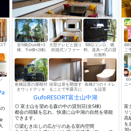
スT
全5棟(Due棟×3
大型テレビと掘り
BBQコンロ、燃
B
棟、Tre棟×2棟)
炬燵式ソファー
料、道具一式の貸
ご
出無料
ン
6
各棟設置の屋根付
浴室は扉を開放す
各棟2つのトイレ
ニ
きウッドデッキ
ることで半露天に
を設置
a
GufoRESORT富士山中湖
◎ 富士山を望める森の中の貸別荘(全5棟)
富
りの
都会の喧騒を忘れ、快適に山中湖の自然を堪能
リ
できます。
高
☆
を
人
◎梁むき出しの広がりのある室内空間
3