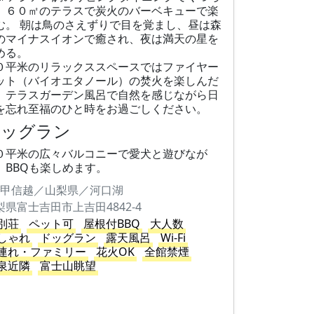
、６０㎡のテラスで炭火のバーベキューで楽
む。 朝は鳥のさえずりで目を覚まし、昼は森
のマイナスイオンで癒され、夜は満天の星を
める。
０平米のリラックススペースではファイヤー
ット（バイオエタノール）の焚火を楽しんだ
、テラスガーデン風呂で自然を感じながら日
を忘れ至福のひと時をお過ごしください。
ドッグラン
０平米の広々バルコニーで愛犬と遊びなが
、BBQも楽しめます。
甲信越／山梨県／河口湖
梨県富士吉田市上吉田4842-4
別荘
ペット可
屋根付BBQ
大人数
しゃれ
ドッグラン
露天風呂
Wi-Fi
連れ・ファミリー
花火OK
全館禁煙
泉近隣
富士山眺望