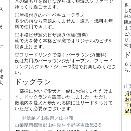
木の温もりを感じながら掘り炬燵式ソファーで
ぎ
ゆっくり過ごせます。
ス
し
◎屋根付きのバーベキューテラス
林
多少の雨なら問題ありません。道具・燃料も無
眺
そ
料で使用できます。
１
ピ
◎本格ピザ窯のピザ焼き体験(無料)
り
薪で火を焚く本格ピザ窯でオリジナルのピザを
常
に
焼き上げます。
◎フリードリンクで寛ぐバーラウンジ(無料)
夜は共用のバーラウンジがオープン。フリード
６
リンク(カクテル・ジュース類)でお楽しみくださ
ら
外
い。
緒
ドッグラン
犬
山
一部棟において愛犬と一緒にお泊りいただけま
貸
す。ドックランを設置いたしました。ただし、
根
お
敷地内を愛犬と歩かれる際にはリードをつけて
子
いただく必要がございます。
温
甲信越／山梨県／山中湖
山梨県南都留郡山中湖村平野字吉政652-9