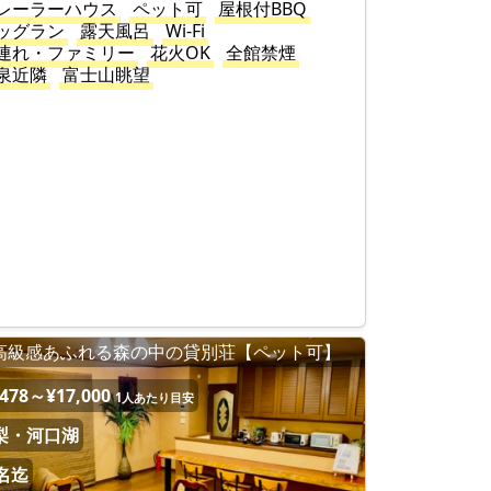
レーラーハウス
ペット可
屋根付BBQ
ッグラン
露天風呂
Wi-Fi
連れ・ファミリー
花火OK
全館禁煙
泉近隣
富士山眺望
高級感あふれる森の中の貸別荘【ペット可】
,478～¥17,000
1人あたり目安
梨・河口湖
0名迄