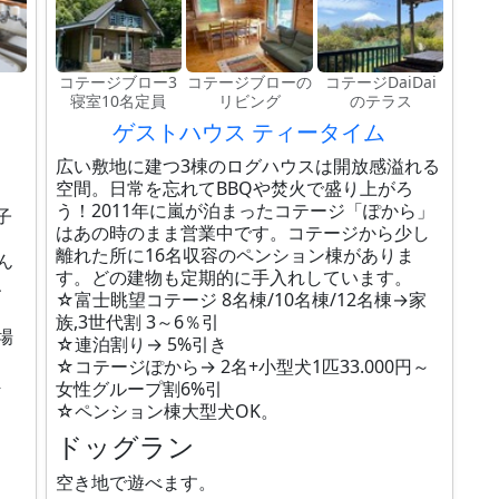
コテージブロー3
コテージブローの
コテージDaiDai
寝室10名定員
リビング
のテラス
ゲストハウス ティータイム
広い敷地に建つ3棟のログハウスは開放感溢れる
空間。日常を忘れてBBQや焚火で盛り上がろ
う！2011年に嵐が泊まったコテージ「ぽから」
子
はあの時のまま営業中です。コテージから少し
離れた所に16名収容のペンション棟がありま
ん
す。どの建物も定期的に手入れしています。
、
☆富士眺望コテージ 8名棟/10名棟/12名棟→家
族,3世代割 3～6％引
場
☆連泊割り→ 5%引き
☆コテージぽから→ 2名+小型犬1匹33.000円～
ま
女性グループ割6%引
☆ペンション棟大型犬OK。
ドッグラン
空き地で遊べます。