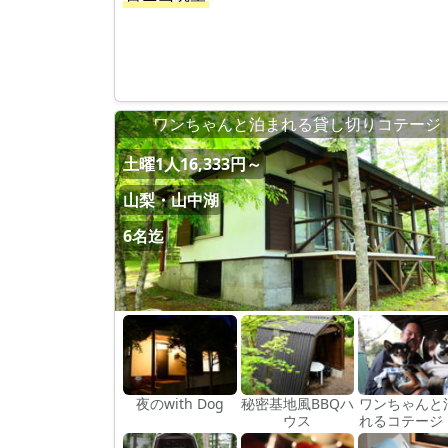
ワンちゃんと泊まれる貸し切りコテージ
土曜1人16,333円～
山梨・山中湖
6名迄
夜のwith Dog
秘密基地風BBQハ
ワンちゃんと
ウス
れるコテージ