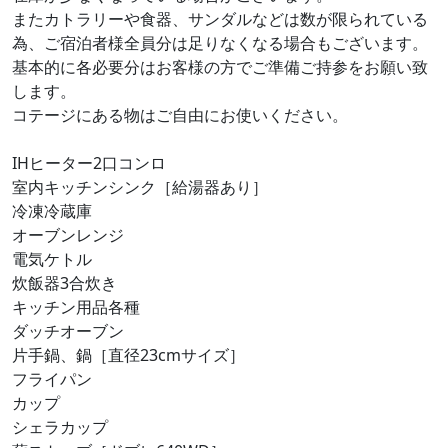
またカトラリーや食器、サンダルなどは数が限られている
為、ご宿泊者様全員分は足りなくなる場合もございます。
基本的に各必要分はお客様の方でご準備ご持参をお願い致
します。
コテージにある物はご自由にお使いください。
IHヒーター2口コンロ
室内キッチンシンク［給湯器あり］
冷凍冷蔵庫
オーブンレンジ
電気ケトル
炊飯器3合炊き
キッチン用品各種
ダッチオーブン
片手鍋、鍋［直径23cmサイズ］
フライパン
カップ
シェラカップ