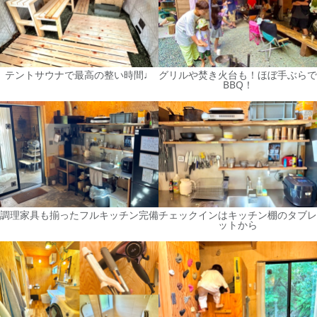
テントサウナで最高の整い時間♩
グリルや焚き火台も！ほぼ手ぶらで
BBQ！
調理家具も揃ったフルキッチン完備
チェックインはキッチン棚のタブレ
ットから