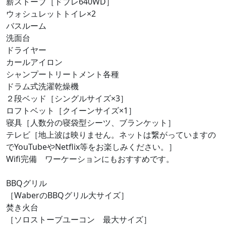
薪ストーブ［ドブレ640WD］
ウォシュレットトイレ×2
バスルーム
洗面台
ドライヤー
カールアイロン
シャンプートリートメント各種
ドラム式洗濯乾燥機
２段ベッド［シングルサイズ×3］
ロフトベット［クイーンサイズ×1］
寝具［人数分の寝袋型シーツ、ブランケット］
テレビ［地上波は映りません。ネットは繋がっていますの
でYouTubeやNetflix等をお楽しみください。］
Wifi完備 ワーケーションにもおすすめです。
BBQグリル
［WaberのBBQグリル大サイズ］
焚き火台
［ソロストーブユーコン 最大サイズ］