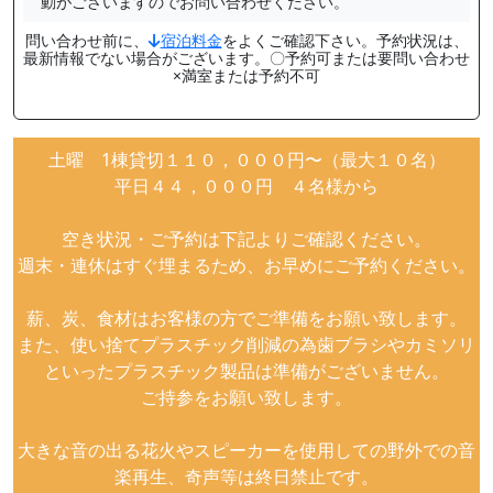
動がございますのでお問い合わせください。
問い合わせ前に、
宿泊料金
をよくご確認下さい。予約状況は、
最新情報でない場合がございます。〇予約可または要問い合わせ
×満室または予約不可
土曜 1棟貸切１１０，０００円〜（最大１０名）
平日４４，０００円 ４名様から
空き状況・ご予約は下記よりご確認ください。
週末・連休はすぐ埋まるため、お早めにご予約ください。
薪、炭、食材はお客様の方でご準備をお願い致します。
また、使い捨てプラスチック削減の為歯ブラシやカミソリ
といったプラスチック製品は準備がございません。
ご持参をお願い致します。
大きな音の出る花火やスピーカーを使用しての野外での音
楽再生、奇声等は終日禁止です。