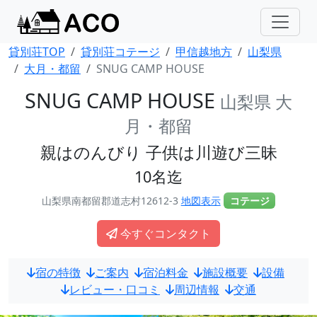
貸別荘TOP
貸別荘コテージ
甲信越地方
山梨県
大月・都留
SNUG CAMP HOUSE
SNUG CAMP HOUSE
山梨県 大
月・都留
親はのんびり 子供は川遊び三昧
10名迄
山梨県南都留郡道志村12612-3
地図表示
コテージ
今すぐコンタクト
宿の特徴
ご案内
宿泊料金
施設概要
設備
レビュー・口コミ
周辺情報
交通