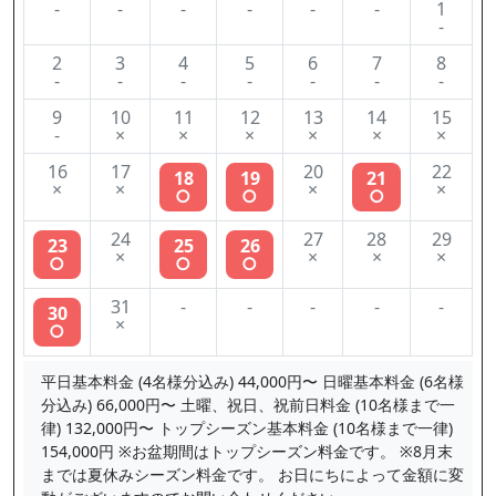
-
-
-
-
-
-
1
-
2
3
4
5
6
7
8
-
-
-
-
-
-
-
9
10
11
12
13
14
15
-
×
×
×
×
×
×
16
17
20
22
18
19
21
×
×
×
×
○
○
○
24
27
28
29
23
25
26
×
×
×
×
○
○
○
31
-
-
-
-
-
30
×
○
平日基本料金 (4名様分込み) 44,000円〜 日曜基本料金 (6名様
分込み) 66,000円〜 土曜、祝日、祝前日料金 (10名様まで一
律) 132,000円〜 トップシーズン基本料金 (10名様まで一律)
154,000円 ※お盆期間はトップシーズン料金です。 ※8月末
までは夏休みシーズン料金です。 お日にちによって金額に変