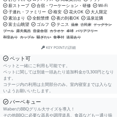
薪ストーブ
合宿・ワーケーション・研修
Wi-Fi
子連れ・ファミリー
格安
花火OK
大人限定
素泊まり
全館禁煙
夜の到着OK
温泉近隣
富士山眺望
ゴルフ
テニス
温泉
古民家
ドッグラン
プール
露天風呂
音楽合宿
カラオケ
卓球
バリアフリー
和室あり
カップル
騒ぎたい
食事付
送迎あり
KEY POINTの詳細
ペット可
ペットと一緒にご利用も可能です。
ペットに関しては別途一頭あたり追加料金が3,300円となり
ます。
コテージ内の利用は土間部分のみ。室内寝室までは入らな
いようお願いいたします。
バーベキュー
WaberのBBQグリル大サイズを導入！
その他BBQに必要な器具や調理道具、食器なども一通り揃