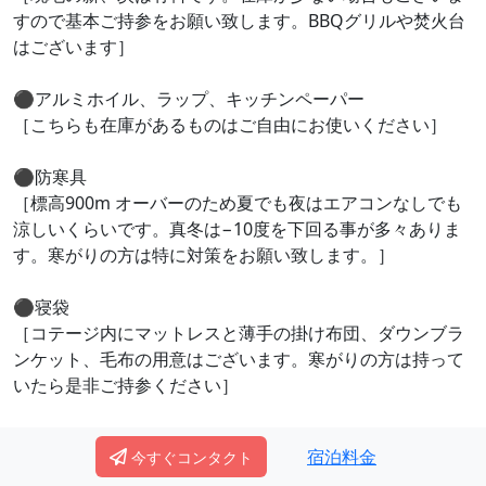
すので基本ご持参をお願い致します。BBQグリルや焚火台
はございます］
⚫︎アルミホイル、ラップ、キッチンペーパー
［こちらも在庫があるものはご自由にお使いください］
⚫︎防寒具
［標高900m オーバーのため夏でも夜はエアコンなしでも
涼しいくらいです。真冬は−10度を下回る事が多々ありま
す。寒がりの方は特に対策をお願い致します。］
⚫︎寝袋
［コテージ内にマットレスと薄手の掛け布団、ダウンブラ
ンケット、毛布の用意はございます。寒がりの方は持って
いたら是非ご持参ください］
⚫︎虫除けスプレー
宿泊料金
今すぐコンタクト
［大自然の中です。虫はたくさんいます。室内にも入り込