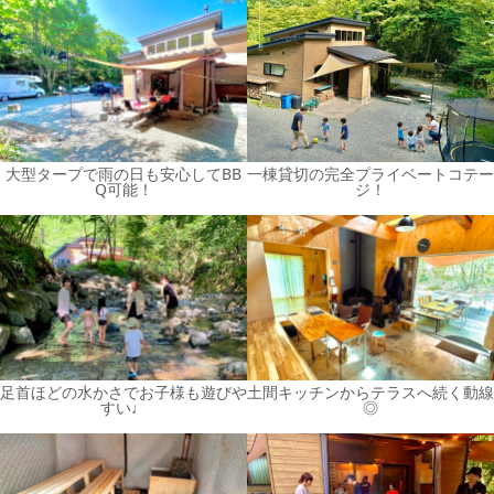
大型タープで雨の日も安心してBB
一棟貸切の完全プライベートコテー
Q可能！
ジ！
足首ほどの水かさでお子様も遊びや
土間キッチンからテラスへ続く動線
すい♩
◎