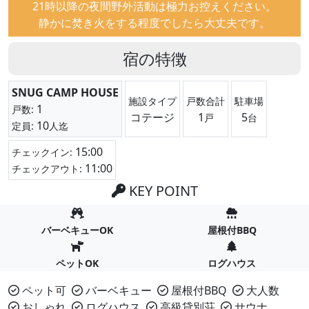
21時以降の夜間野外活動は極力お控えください。
静かに焚き火をする程度でしたら大丈夫です。
宿の特徴
SNUG CAMP HOUSE
施設タイプ
戸数合計
駐車場
1
戸数:
コテージ
1
5
戸
台
10
定員:
人迄
15:00
チェックイン:
11:00
チェックアウト:
KEY POINT
バーベキューOK
屋根付BBQ
ペットOK
ログハウス
ペット可
バーベキュー
屋根付BBQ
大人数
おしゃれ
ログハウス
高級貸別荘
サウナ