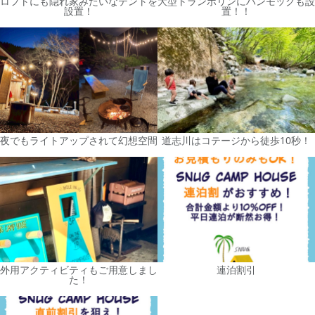
ロフトにも隠れ家みたいなテントを
大型トランポリンにハンモックも設
設置！
置！！
夜でもライトアップされて幻想空間
道志川はコテージから徒歩10秒！
外用アクティビティもご用意しまし
連泊割引
た！