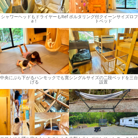
シャワーヘッドもドライヤーもRef
ボルタリング付クイーンサイズロフ
a！
トベッド
中央にぶら下がるハンモックでも寛
シングルサイズの二段ベッドを三台
げる
設置