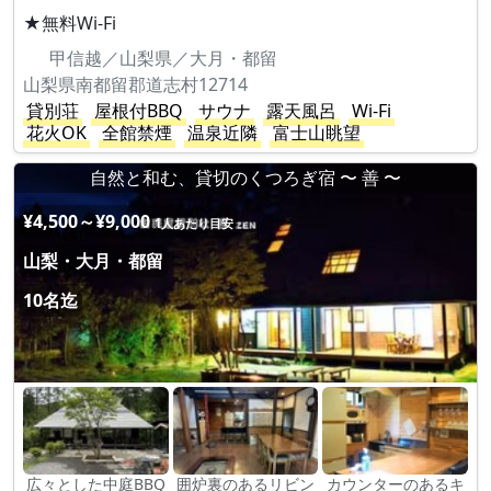
★無料Wi-Fi
甲信越／山梨県／大月・都留
山梨県南都留郡道志村12714
貸別荘
屋根付BBQ
サウナ
露天風呂
Wi-Fi
花火OK
全館禁煙
温泉近隣
富士山眺望
自然と和む、貸切のくつろぎ宿 〜 善 〜
¥4,500～¥9,000
1人あたり目安
山梨・大月・都留
10名迄
広々とした中庭BBQ
囲炉裏のあるリビン
カウンターのあるキ