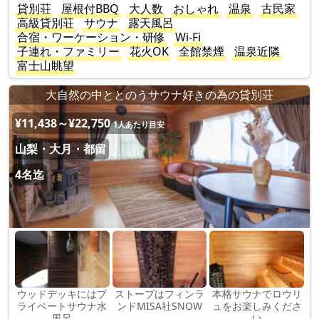
貸別荘
屋根付BBQ
大人数
おしゃれ
温泉
古民家
高級貸別荘
サウナ
露天風呂
合宿・ワーケーション・研修
Wi-Fi
子連れ・ファミリー
花火OK
全館禁煙
温泉近隣
富士山眺望
大自然の中ととのうサウナ好きの為の貸別荘
¥11,438～¥22,750
1人あたり目安
山梨・大月・都留
4名迄
ウッドデッキにはプ
ストーブはフィンラ
本格サウナでロウリ
ライベートサウナ水
ンドMISA社SNOW
ュをお楽しみくださ
風呂
い