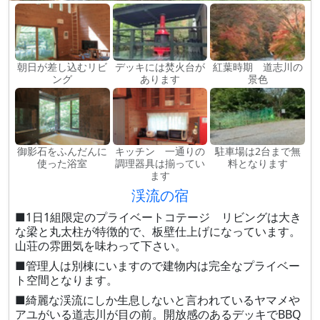
朝日が差し込むリビ
デッキには焚火台が
紅葉時期 道志川の
ング
あります
景色
御影石をふんだんに
キッチン 一通りの
駐車場は2台まで無
使った浴室
調理器具は揃ってい
料となります
ます
渓流の宿
■1日1組限定のプライベートコテージ リビングは大き
な梁と丸太柱が特徴的で、板壁仕上げになっています。
山荘の雰囲気を味わって下さい。
■管理人は別棟にいますので建物内は完全なプライベー
ト空間となります。
■綺麗な渓流にしか生息しないと言われているヤマメや
アユがいる道志川が目の前。開放感のあるデッキでBBQ