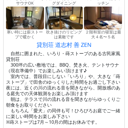
サウナOK
グダイニング
ッチン
寒い時には薪ストー
吹き抜けのリビング
２階和室の寝室は最
ブで暖かく
は素敵です
大４名〜５名
貸別荘 道志村 善 ZEN
自然に囲まれた、いろり・蒔ストーブのある古民家風
貸別荘
300坪の広い敷地では、BBQ、焚き火、テントサウナ
（現在準備中）でお楽しみい頂けます♪
室内では、普段目にしない「いろり」や、大きな「蒔
ストーブ」で田舎のゆっくりした時間をお過ごし下さい
夜には、近くの川の流れる音を聞きながら、開放感のあ
る庭先での天体観測をお楽しみ頂けます
朝は、テラスで川の流れる音を聞きながらゆっくりご
朝食をお取りください
もちろん「愛犬」の同伴も可！ひろびろお庭でご一緒
に楽しい時間をお楽しみ下さい
※蒔ストーブは7月～10月の間はお休みです。