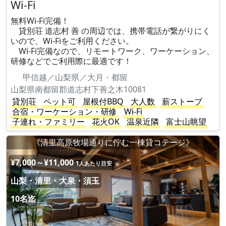
Wi-Fi
無料Wi-Fi完備！
貸別荘 道志村 善 の周辺では、携帯電話が繋がりにく
いので、Wi-Fiをご利用ください。
Wi-Fi完備なので、リモートワーク、ワーケーション、
研修などでご利用際に最適です！
甲信越／山梨県／大月・都留
山梨県南都留郡道志村下善之木10081
貸別荘
ペット可
屋根付BBQ
大人数
薪ストーブ
合宿・ワーケーション・研修
Wi-Fi
子連れ・ファミリー
花火OK
温泉近隣
富士山眺望
《清里高原牧場通りに佇む一棟貸コテージ》
¥7,000～¥11,000
1人あたり目安
山梨・清里・大泉・須玉
10名迄