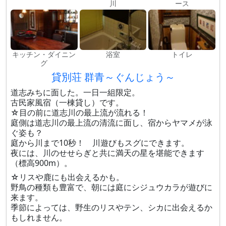
川
ース
キッチン・ダイニン
浴室
トイレ
グ
貸別荘 群青～ぐんじょう～
道志みちに面した。一日一組限定。
古民家風宿（一棟貸し）です。
☆目の前に道志川の最上流が流れる！
庭側は道志川の最上流の清流に面し、宿からヤマメが泳
ぐ姿も？
庭から川まで10秒！ 川遊びもスグにできます。
夜には、川のせせらぎと共に満天の星を堪能できます
（標高900m）。
☆リスや鹿にも出会えるかも。
野鳥の種類も豊富で、朝には庭にシジュウカラが遊びに
来ます。
季節によっては、野生のリスやテン、シカに出会えるか
もしれません。