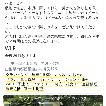
へようこそ！
敷地は道志川本流に面しており、​焚き火を楽しむも良
し、バーベキューをするも良し…。小屋サウナ（ドーム
A、B）、バレルサウナ（ドームC）に入って整うのも良
し...。
ここでしかできない楽しみ方を、ぜひ見つけてくださ
い。
道志村は山梨県と神奈川県の県境に位置し、都心から車
で２時間ほどの場所に在ります。
Wi-Fi
全棟Wi-Fiあります。
甲信越／山梨県／大月・都留
山梨県南都留郡道志村長又12611
グランピング
屋根付BBQ
大人数
おしゃれ
サウナ
露天風呂
合宿・ワーケーション・研修
Wi-Fi
子連れ・ファミリー
格安
花火OK
全館禁煙
温泉近隣
富士山眺望
ファミリー向け一棟貸別荘 ヤマハウス