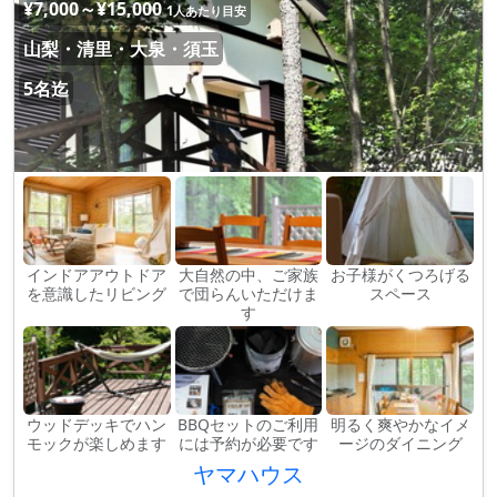
¥7,000～¥15,000
1人あたり目安
山梨・清里・大泉・須玉
5名迄
インドアアウトドア
大自然の中、ご家族
お子様がくつろげる
を意識したリビング
で団らんいただけま
スペース
す
ウッドデッキでハン
BBQセットのご利用
明るく爽やかなイメ
モックが楽しめます
には予約が必要です
ージのダイニング
ヤマハウス