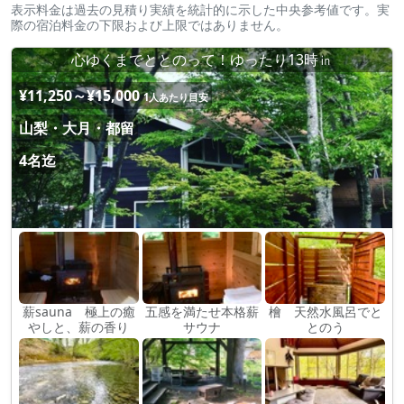
表示料金は過去の見積り実績を統計的に示した中央参考値です。実
際の宿泊料金の下限および上限ではありません。
心ゆくまでととのって！ゆったり13時㏌
¥11,250～¥15,000
1人あたり目安
山梨・大月・都留
4名迄
薪sauna 極上の癒
五感を満たせ本格薪
檜 天然水風呂でと
やしと、薪の香り
サウナ
とのう