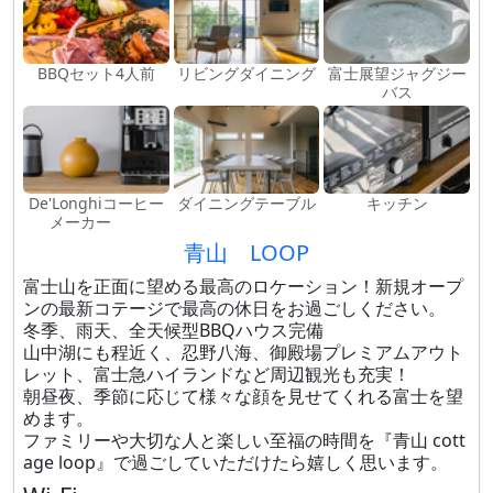
BBQセット4人前
リビングダイニング
富士展望ジャグジー
バス
De'Longhiコーヒー
ダイニングテーブル
キッチン
メーカー
青山 LOOP
富士山を正面に望める最高のロケーション！新規オープ
ンの最新コテージで最高の休日をお過ごしください。
冬季、雨天、全天候型BBQハウス完備
山中湖にも程近く、忍野八海、御殿場プレミアムアウト
レット、富士急ハイランドなど周辺観光も充実！
朝昼夜、季節に応じて様々な顔を見せてくれる富士を望
めます。
ファミリーや大切な人と楽しい至福の時間を『青山 cott
age loop』で過ごしていただけたら嬉しく思います。