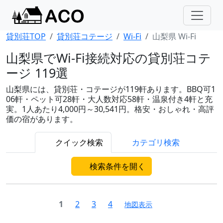
貸別荘TOP
貸別荘コテージ
Wi-Fi
山梨県 Wi-Fi
山梨県でWi-Fi接続対応の貸別荘コテ
ージ 119選
山梨県には、貸別荘・コテージが119軒あります。BBQ可1
06軒・ペット可28軒・大人数対応58軒・温泉付き4軒と充
実。1人あたり4,000円～30,541円。格安・おしゃれ・高評
価の宿があります。
クイック検索
カテゴリ検索
検索条件を開く
1
2
3
4
地図表示