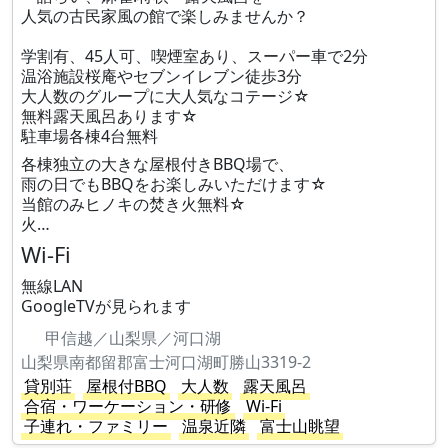
人気の古民家風の館で楽しみませんか？
学割有、45人可、喫煙室あり、スーパー車で2分
温浴施設桜庵やセブンイレブン徒歩3分
大人数のグループに大人気なコテージ☆
無料露天風呂あります☆
駐車場各棟4台無料
各棟独立の大きな屋根付きBBQ場で、
雨の日でもBBQをお楽しみいただけます☆
当館のみヒノキの焚き火無料☆
火…
Wi-Fi
無線LAN
GoogleTVが見られます
甲信越／山梨県／河口湖
山梨県南都留郡富士河口湖町勝山3319-2
貸別荘
屋根付BBQ
大人数
露天風呂
合宿・ワーケーション・研修
Wi-Fi
子連れ・ファミリー
温泉近隣
富士山眺望