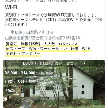
Wi-Fi
貸別荘トッポリーノでは無料Wi-Fi完備しております。
河口湖ケーブルテレビ（CKT）の高速Wi-Fiで快適にご利
用頂けます！！
甲信越／山梨県／河口湖
山梨県南都留郡富士河口湖町大石2161番16
貸別荘
屋根付BBQ
大人数
ログハウス
薪ストーブ
合宿・ワーケーション・研修
Wi-Fi
子連れ・ファミリー
BBQ無料！1日1組限定 貸コテージ
¥8,000～¥14,000
1人あたり目安
山梨・大月・都留
7名迄