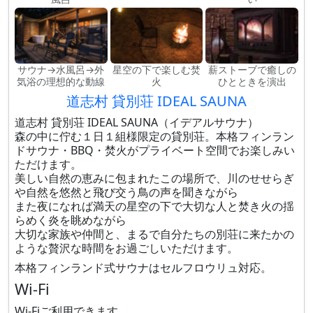
サウナ→水風呂→外
星空の下で楽しむ焚
薪ストーブで癒しの
気浴の理想的な動線
火
ひとときを演出
道志村 貸別荘 IDEAL SAUNA
道志村 貸別荘 IDEAL SAUNA（イデアルサウナ）
森の中に佇む１日１組様限定の貸別荘。本格フィンラン
ドサウナ・BBQ・焚火がプライベート空間でお楽しみい
ただけます。
美しい自然の恵みに包まれたこの場所で、川のせせらぎ
や自然を悠然と飛び交う鳥の声を聞きながら
また夜になれば満天の星空の下で大切な人と焚き火の揺
らめく炎を眺めながら
大切な家族や仲間と、まるで自分たちの別荘に来たかの
ような贅沢な時間をお過ごしいただけます。
本格フィンランド式サウナはセルフロウリュ対応。
Wi-Fi
Wi-Fiご利用できます。