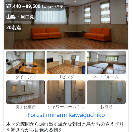
¥7,440～¥9,500
1人あたり目安
山梨・河口湖
20名迄
ダイニング
リビング
ベッドルーム
洗面化粧台
シャワールーム２つ
お風呂
Forest minami Kawaguchiko
木々の隙間から漏れ出す温かな朝日と鳥たちのさえずり
を聞きながら目覚める朝を