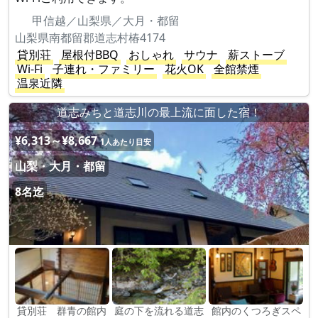
甲信越／山梨県／大月・都留
山梨県南都留郡道志村椿4174
貸別荘
屋根付BBQ
おしゃれ
サウナ
薪ストーブ
Wi-Fi
子連れ・ファミリー
花火OK
全館禁煙
温泉近隣
道志みちと道志川の最上流に面した宿！
¥6,313～¥8,667
1人あたり目安
山梨・大月・都留
8名迄
貸別荘 群青の館内
庭の下を流れる道志
館内のくつろぎスペ