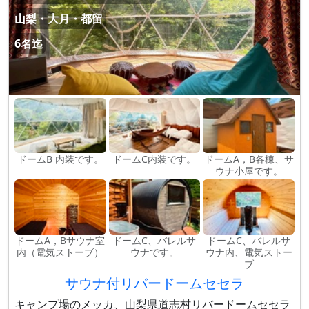
山梨・大月・都留
6名迄
ドームB 内装です。
ドームC内装です。
ドームA，B各棟、サ
ウナ小屋です。
ドームA，Bサウナ室
ドームC、バレルサ
ドームC、バレルサ
内（電気ストーブ）
ウナです。
ウナ内、電気ストー
ブ
サウナ付リバードームセセラ
キャンプ場のメッカ、山梨県道志村リバードームセセラ