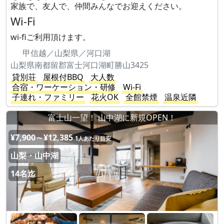
家族で、友人で、仲間みんなでお迎えください。
Wi-Fi
wi-fiご利用頂けます。
甲信越／山梨県／河口湖
山梨県南都留郡富士河口湖町勝山3425
貸別荘
屋根付BBQ
大人数
合宿・ワーケーション・研修
Wi-Fi
子連れ・ファミリー
花火OK
全館禁煙
温泉近隣
富士山一望！ 山中湖に新規OPEN！
¥7,900～¥12,385
1人あたり目安
山梨・山中湖
14名迄