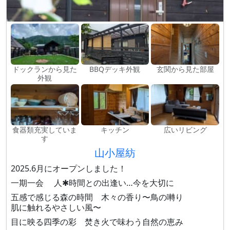
ドックランから見た
BBQデッキ外観
玄関から見た部屋
外観
食器類充実していま
キッチン
広いリビング
す
山小屋紡
2025.6月にオープンしました！
一期一会 人✱時間との出逢い…今を大切に
五感で感じる森の時間 木々の香り〜鳥の囀り
肌に触れるやさしい風〜
目に映る四季の彩 焚き火で味わう自然の恵み