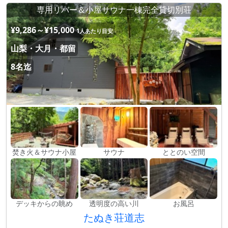
専用リバー＆小屋サウナ一棟完全貸切別荘
¥9,286～¥15,000
1人あたり目安
山梨・大月・都留
8名迄
焚き火＆サウナ小屋
サウナ
ととのい空間
デッキからの眺め
透明度の高い川
お風呂
たぬき荘道志