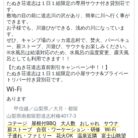
たぬき荘道志は１日１組限定の専用サウナ付き貸別荘で
す。
敷地の目の前に道志川の沢があり、簡単に川へ行く事が
できます。
お子様でも、川遊びができる、浅めの川になっていま
す。
ぜひ、キャンプ場のメッカ道志村で、焚火、バーベキュ
ー、薪ストーブ、川遊び、サウナをお楽しみください。
※水風呂は給湯対応のため、水風呂の温度変更​、露天風
呂としても利用できます！！
【たぬき荘道志直前割引キャンペーン中！！】
たぬき荘道志は１日１組限定の小屋サウナ&プライベー
トリバー付き貸別荘です。
Wi-Fi
あります
甲信越／山梨県／大月・都留
山梨県南都留郡道志村椿4017-3
コテージ
屋根付BBQ
大人数
おしゃれ
サウナ
薪ストーブ
合宿・ワーケーション・研修
Wi-Fi
子連れ・ファミリー
花火OK
温泉近隣
富士山眺望