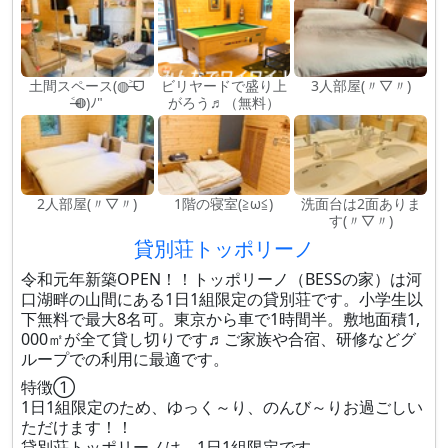
土間スペース(◍˃̶ᗜ
ビリヤードで盛り上
3人部屋(〃▽〃)
˂̶◍)ﾉ"
がろう♬（無料）
2人部屋(〃▽〃)
1階の寝室(≧ω≦)
洗面台は2面ありま
す(〃▽〃)
貸別荘トッポリーノ
令和元年新築OPEN！！トッポリーノ（BESSの家）は河
口湖畔の山間にある1日1組限定の貸別荘です。小学生以
下無料で最大8名可。東京から車で1時間半。敷地面積1,
000㎡が全て貸し切りです♬ご家族や合宿、研修などグ
ループでの利用に最適です。
特徴①
1日1組限定のため、ゆっく～り、のんび～りお過ごしい
ただけます！！
貸別荘トッポリーノは、1日1組限定です。