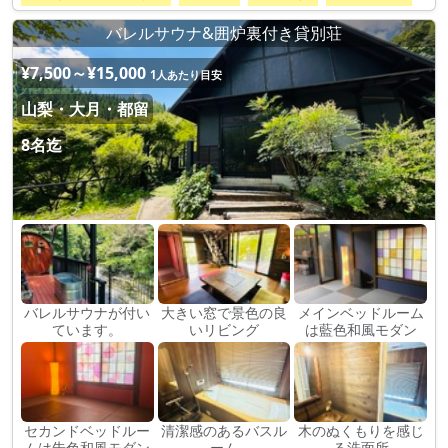
バレルサウナ&囲炉裏付き貸別荘
¥7,500～¥15,000
1人あたり目安
山梨・大月・都留
8名迄
バレルサウナが付い
大きい窓で景色の良
メインベッドルーム
ています。
いリビング
は藍色和風モダン
セカンドベッドルー
清潔感のあるバスル
木のぬくもりを感じ
ムは朱色和風モダン
ーム
る洗面所