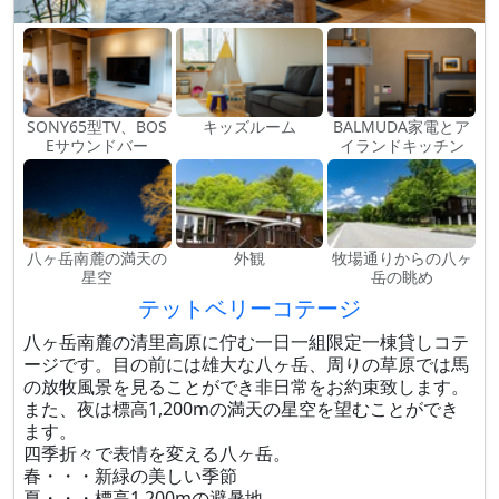
SONY65型TV、BOS
キッズルーム
BALMUDA家電とア
Eサウンドバー
イランドキッチン
八ヶ岳南麓の満天の
外観
牧場通りからの八ヶ
星空
岳の眺め
テットベリーコテージ
八ヶ岳南麓の清里高原に佇む一日一組限定一棟貸しコテ
ージです。目の前には雄大な八ヶ岳、周りの草原では馬
の放牧風景を見ることができ非日常をお約束致します。
また、夜は標高1,200mの満天の星空を望むことができ
ます。
四季折々で表情を変える八ヶ岳。
春・・・新緑の美しい季節
夏・・・標高1,200mの避暑地