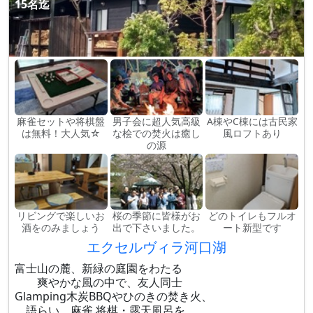
15名迄
麻雀セットや将棋盤
男子会に超人気高級
A棟やC棟には古民家
は無料！大人気☆
な桧での焚火は癒し
風ロフトあり
の源
リビングで楽しいお
桜の季節に皆様がお
どのトイレもフルオ
酒をのみましょう
出で下さいました。
ート新型です
エクセルヴィラ河口湖
富士山の麓、新緑の庭園をわたる
爽やかな風の中で、友人同士
Glamping木炭BBQやひのきの焚き火、
語らい、麻雀.将棋・露天風呂を