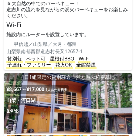
☆大自然の中でのバーベキュー！
道志川の流れを見ながらの炭火バーベキューをお楽しみ
ください。
Wi-Fi
施設内にルーターを設置しています。
甲信越／山梨県／大月・都留
山梨県南都留郡道志村長又12657-1
貸別荘
ペット可
屋根付BBQ
Wi-Fi
子連れ・ファミリー
花火OK
全館禁煙
1日1組限定の貸別荘☆自然と遊ぶ秘密基地
¥8,667～¥17,000
1人あたり目安
山梨・河口湖
8名迄