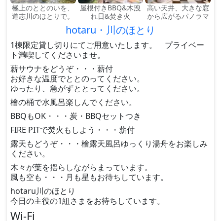
極上のととのいを、
屋根付きBBQ&木洩
高い天井、大きな窓
道志川のほとりで。
れ日&焚き火
から広がるパノラマ
hotaru・川のほとり
1棟限定貸し切りにてご用意いたします。 プライベー
ト満喫してくださいませ。
薪サウナをどうぞ・・・薪付
お好きな温度でととのってください。
ゆったり、急がずととってください。
檜の桶で水風呂楽しんでください。
BBQもOK・・・炭・BBQセットつき
FIRE PITで焚火もしよう・・・薪付
露天もどうぞ・・・檜露天風呂ゆっくり湯舟をお楽しみ
ください。
木々が葉を揺らしながらまっています。
風も空も・・・月も星もお待ちしています。
hotaru川のほとり
今日の主役の1組さまをお待ちしています。
Wi-Fi