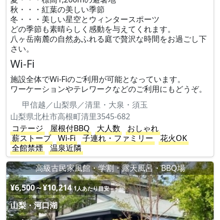
秋・・・紅葉の美しい季節
冬・・・美しい星空とウィンタースポーツ
どの季節も素晴らしく感動を与えてくれます。
八ヶ岳南麓の自然あふれる庭で贅沢な時間をお過ごし下
さい。
Wi-Fi
施設全体でWi-Fiのご利用が可能となっています。
ワーケーションやテレワークなどのご利用にもどうぞ。
甲信越／山梨県／清里・大泉・須玉
山梨県北杜市高根町清里3545-682
コテージ
屋根付BBQ
大人数
おしゃれ
薪ストーブ
Wi-Fi
子連れ・ファミリー
花火OK
全館禁煙
温泉近隣
高級古民家風館・学割・露天風呂・BBQ場
¥6,500～¥10,214
1人あたり目安
山梨・河口湖