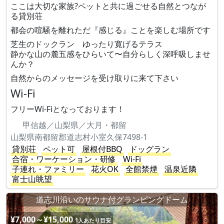
ここは大切な家族?ペットと共に過ごせる自然とつなが
る貸別荘
都会の喧騒を離れただ『感じる』ことを楽しむ場所です
芝生のドックラン ゆったり寛げるテラス
静かな山の麓五感をひらいて〜自分らしく深呼吸しませ
んか？
自然からのメッセージを受け取りに来て下さい
Wi-Fi
フリーWi-Fiとなっております！
甲信越／山梨県／大月・都留
山梨県南都留郡道志村小室久保7498-1
貸別荘
ペット可
屋根付BBQ
ドッグラン
合宿・ワーケーション・研修
Wi-Fi
子連れ・ファミリー
花火OK
全館禁煙
温泉近隣
富士山眺望
道志川沿いのサウナ付グランピングドーム
¥7,000～¥15,000
1人あたり目安