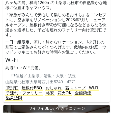
八ヶ岳の麓、標高1260mの山梨県北杜市の自然豊かな地
域に位置するヤマハウス。
「家族がみんなで安心して楽しめるおうち」をコンセプ
トに、空き家をリノベーションし2023年7月リニューア
ルオープン。屋根付きBBQが可能になるなどさらなる快
適さを追求した、子ども連れのファミリー向け貸別荘で
す。
一日一組限定、涼しく静かなロケーション。1棟貸しの
別荘でご家族みんながくつろげます。敷地内のお庭、ウ
ッドデッキにてお好きな時間をお過ごしください。
Wi-Fi
高速Free WiFi完備。
甲信越／山梨県／清里・大泉・須玉
山梨県北杜市大泉町西井出8240－4271
貸別荘
屋根付BBQ
おしゃれ
薪ストーブ
Wi-Fi
子連れ・ファミリー
格安
花火OK
全館禁煙
温泉近隣
ワイワイBBQができるコテージ