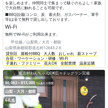
を楽しめます。仲間同士で集まって騒ぐのもよし！家族
で大自然に触れることも可能です。
■BBQ設備(コンロ、炭、着火剤、ガスバーナー、軍手
等)は全て無料で貸し出しております。
Wi-Fi
無料でWi-Fiがご利用出来ます。
甲信越／山梨県／大月・都留
山梨県南都留郡道志村12643-2-6
貸別荘
屋根付BBQ
大人数
おしゃれ
薪ストーブ
合宿・ワーケーション・研修
Wi-Fi
子連れ・ファミリー
花火OK
全館禁煙
温泉近隣
道志村わんちゃんOK広々ドックラン完備
¥6,063～¥13,000
1人あたり目安
山梨・大月・都留
6名迄