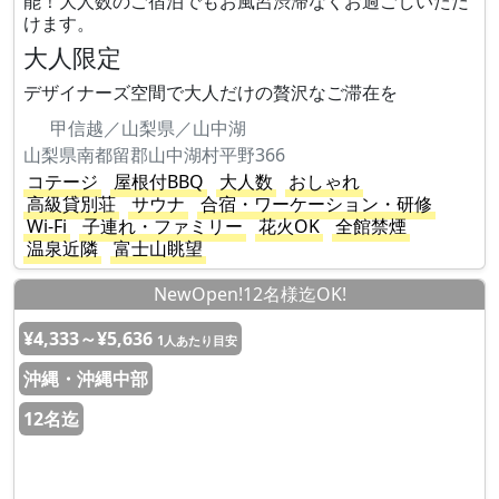
能！大人数のご宿泊でもお風呂渋滞なくお過ごしいただ
けます。
大人限定
デザイナーズ空間で大人だけの贅沢なご滞在を
甲信越／山梨県／山中湖
山梨県南都留郡山中湖村平野366
コテージ
屋根付BBQ
大人数
おしゃれ
高級貸別荘
サウナ
合宿・ワーケーション・研修
Wi-Fi
子連れ・ファミリー
花火OK
全館禁煙
温泉近隣
富士山眺望
NewOpen!12名様迄OK!
¥4,333～¥5,636
1人あたり目安
沖縄・沖縄中部
12名迄