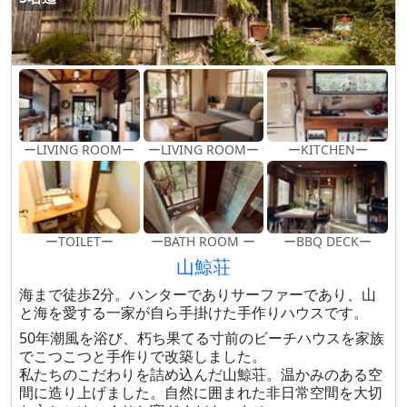
ーLIVING ROOMー
ーLIVING ROOMー
ーKITCHENー
ーTOILETー
ーBATH ROOM ー
ーBBQ DECKー
山鯨荘
海まで徒歩2分。ハンターでありサーファーであり、山
と海を愛する一家が自ら手掛けた手作りハウスです。
50年潮風を浴び、朽ち果てる寸前のビーチハウスを家族
でこつこつと手作りで改築しました。
私たちのこだわりを詰め込んだ山鯨荘。温かみのある空
間に造り上げました。自然に囲まれた非日常空間を大切