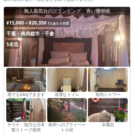
無人島気分のグランピング 青い珊瑚礁
¥15,000～¥20,350
1人あたり目安
千葉・南房総市・千倉
5名迄
雨でもbbqできます
清潔なトイレ
室内シャワー
サウナ 強力な日本
海岸へのプライベー
水風呂
製ストーブ使用
ト小径