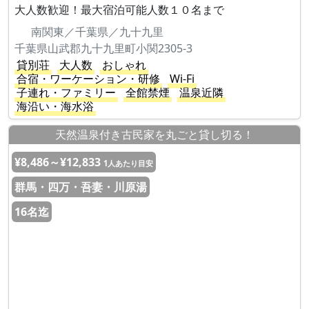
大人数歓迎！最大宿泊可能人数１０名まで
南関東／千葉県／九十九里
千葉県山武郡九十九里町小関2305-3
貸別荘
大人数
おしゃれ
合宿・ワーケーション・研修
Wi-Fi
子連れ・ファミリー
全館禁煙
温泉近隣
海沿い・海水浴
天然温泉付き古民家を丸ごと貸し切る！
¥8,486～¥12,833
1人あたり目安
群馬・四万・吾妻・川原湯
16名迄