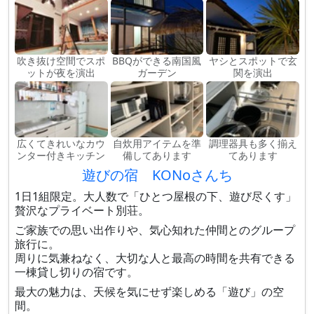
吹き抜け空間でスポ
BBQができる南国風
ヤシとスポットで玄
ットが夜を演出
ガーデン
関を演出
広くてきれいなカウ
自炊用アイテムを準
調理器具も多く揃え
ンター付きキッチン
備してあります
てあります
遊びの宿 KONoさんち
1日1組限定。大人数で「ひとつ屋根の下、遊び尽くす」
贅沢なプライベート別荘。
ご家族での思い出作りや、気心知れた仲間とのグループ
旅行に。
周りに気兼ねなく、大切な人と最高の時間を共有できる
一棟貸し切りの宿です。
最大の魅力は、天候を気にせず楽しめる「遊び」の空
間。