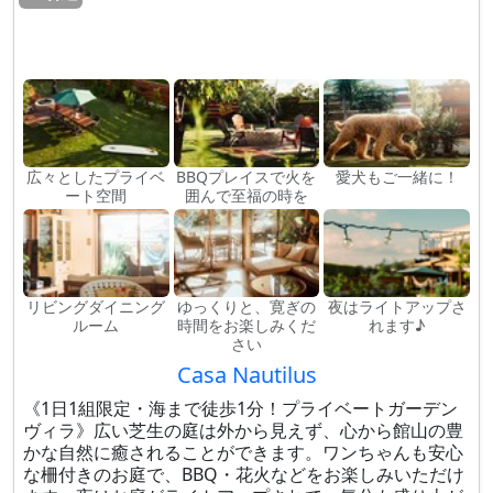
広々としたプライベ
BBQプレイスで火を
愛犬もご一緒に！
ート空間
囲んで至福の時を
リビングダイニング
ゆっくりと、寛ぎの
夜はライトアップさ
ルーム
時間をお楽しみくだ
れます♪
さい
Casa Nautilus
《1日1組限定・海まで徒歩1分！プライベートガーデン
ヴィラ》広い芝生の庭は外から見えず、心から館山の豊
かな自然に癒されることができます。ワンちゃんも安心
な柵付きのお庭で、BBQ・花火などをお楽しみいただけ