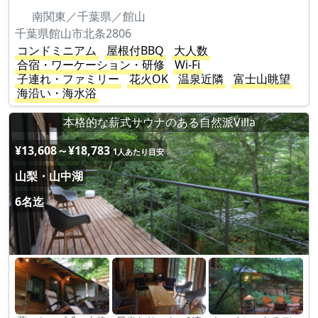
南関東／千葉県／館山
千葉県館山市北条2806
コンドミニアム
屋根付BBQ
大人数
合宿・ワーケーション・研修
Wi-Fi
子連れ・ファミリー
花火OK
温泉近隣
富士山眺望
海沿い・海水浴
本格的な薪式サウナのある自然派Villa
¥13,608～¥18,783
1人あたり目安
山梨・山中湖
6名迄