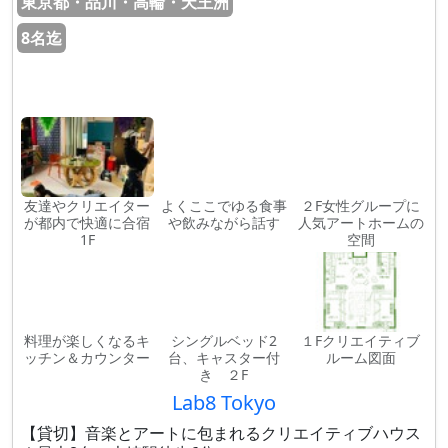
東京都・品川・高輪・天王洲
8名迄
友達やクリエイター
よくここでゆる食事
２F女性グループに
が都内で快適に合宿
や飲みながら話す
人気アートホームの
1F
空間
料理が楽しくなるキ
シングルベッド2
１Fクリエイティブ
ッチン＆カウンター
台、キャスター付
ルーム図面
き ２F
Lab8 Tokyo
【貸切】音楽とアートに包まれるクリエイティブハウス