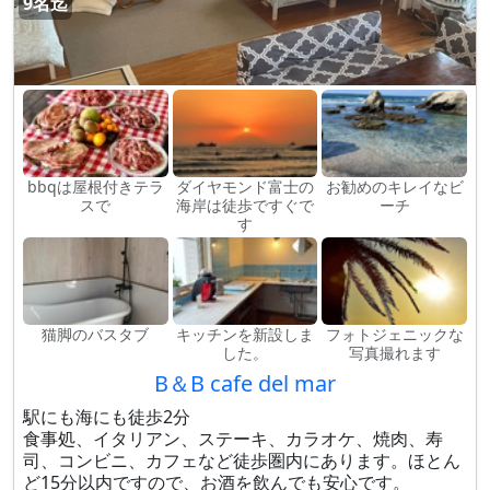
9名迄
bbqは屋根付きテラ
ダイヤモンド富士の
お勧めのキレイなビ
スで
海岸は徒歩ですぐで
ーチ
す
猫脚のバスタブ
キッチンを新設しま
フォトジェニックな
した。
写真撮れます
B＆B cafe del mar
駅にも海にも徒歩2分
食事処、イタリアン、ステーキ、カラオケ、焼肉、寿
司、コンビニ、カフェなど徒歩圏内にあります。ほとん
ど15分以内ですので、お酒を飲んでも安心です。