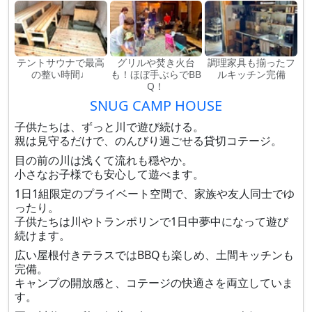
テントサウナで最高
グリルや焚き火台
調理家具も揃ったフ
の整い時間♩
も！ほぼ手ぶらでBB
ルキッチン完備
Q！
SNUG CAMP HOUSE
子供たちは、ずっと川で遊び続ける。
親は見守るだけで、のんびり過ごせる貸切コテージ。
目の前の川は浅くて流れも穏やか。
小さなお子様でも安心して遊べます。
1日1組限定のプライベート空間で、家族や友人同士でゆ
ったり。
子供たちは川やトランポリンで1日中夢中になって遊び
続けます。
広い屋根付きテラスではBBQも楽しめ、土間キッチンも
完備。
キャンプの開放感と、コテージの快適さを両立していま
す。