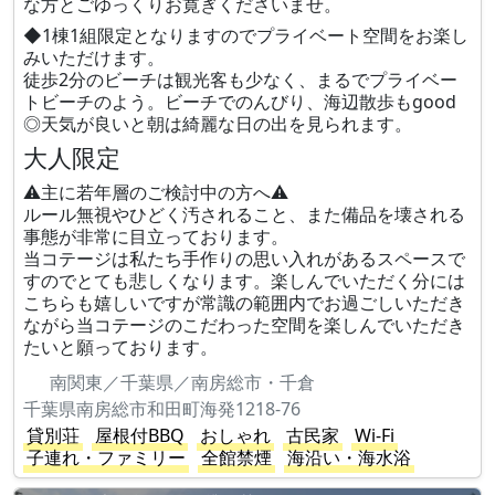
な方とごゆっくりお寛ぎくださいませ。
◆1棟1組限定となりますのでプライベート空間をお楽し
みいただけます。
徒歩2分のビーチは観光客も少なく、まるでプライベー
トビーチのよう。ビーチでのんびり、海辺散歩もgood
◎天気が良いと朝は綺麗な日の出を見られます。
大人限定
⚠︎主に若年層のご検討中の方へ⚠︎
ルール無視やひどく汚されること、また備品を壊される
事態が非常に目立っております。
当コテージは私たち手作りの思い入れがあるスペースで
すのでとても悲しくなります。楽しんでいただく分には
こちらも嬉しいですが常識の範囲内でお過ごしいただき
ながら当コテージのこだわった空間を楽しんでいただき
たいと願っております。
南関東／千葉県／南房総市・千倉
千葉県南房総市和田町海発1218-76
貸別荘
屋根付BBQ
おしゃれ
古民家
Wi-Fi
子連れ・ファミリー
全館禁煙
海沿い・海水浴