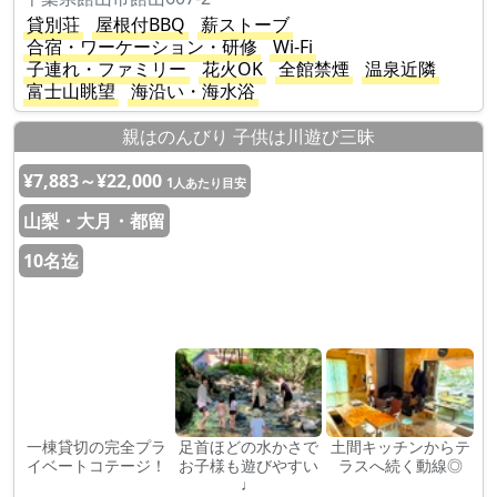
貸別荘
屋根付BBQ
薪ストーブ
合宿・ワーケーション・研修
Wi-Fi
子連れ・ファミリー
花火OK
全館禁煙
温泉近隣
富士山眺望
海沿い・海水浴
親はのんびり 子供は川遊び三昧
¥7,883～¥22,000
1人あたり目安
山梨・大月・都留
10名迄
一棟貸切の完全プラ
足首ほどの水かさで
土間キッチンからテ
イベートコテージ！
お子様も遊びやすい
ラスへ続く動線◎
♩