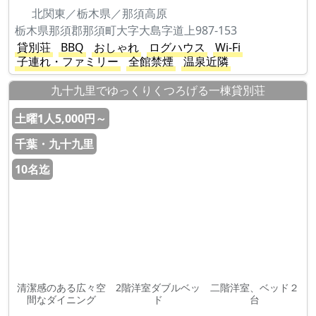
北関東／栃木県／那須高原
栃木県那須郡那須町大字大島字道上987-153
貸別荘
BBQ
おしゃれ
ログハウス
Wi-Fi
子連れ・ファミリー
全館禁煙
温泉近隣
九十九里でゆっくりくつろげる一棟貸別荘
土曜1人5,000円～
千葉・九十九里
10名迄
清潔感のある広々空
2階洋室ダブルベッ
二階洋室、ベッド２
間なダイニング
ド
台