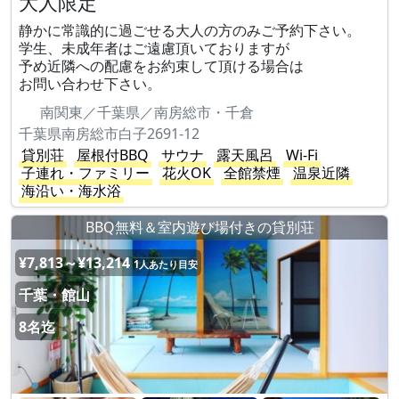
大人限定
静かに常識的に過ごせる大人の方のみご予約下さい。
学生、未成年者はご遠慮頂いておりますが
予め近隣への配慮をお約束して頂ける場合は
お問い合わせ下さい。
南関東／千葉県／南房総市・千倉
千葉県南房総市白子2691-12
貸別荘
屋根付BBQ
サウナ
露天風呂
Wi-Fi
子連れ・ファミリー
花火OK
全館禁煙
温泉近隣
海沿い・海水浴
BBQ無料＆室内遊び場付きの貸別荘
¥7,813～¥13,214
1人あたり目安
千葉・館山
8名迄