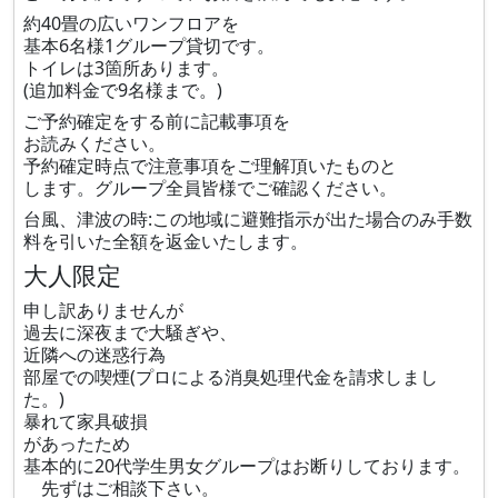
約40畳の広いワンフロアを
基本6名様1グループ貸切です。
トイレは3箇所あります。
(追加料金で9名様まで。)
ご予約確定をする前に記載事項を
お読みください。
予約確定時点で注意事項をご理解頂いたものと
します。グループ全員皆様でご確認ください。
台風、津波の時:この地域に避難指示が出た場合のみ手数
料を引いた全額を返金いたします。
大人限定
申し訳ありませんが
過去に深夜まで大騒ぎや、
近隣への迷惑行為
部屋での喫煙(プロによる消臭処理代金を請求しまし
た。)
暴れて家具破損
があったため
基本的に20代学生男女グループはお断りしております。
先ずはご相談下さい。