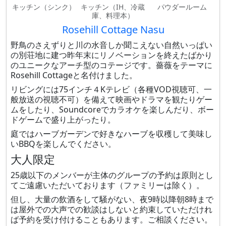
キッチン（シンク）
キッチン（IH、冷蔵
パウダールーム
庫、料理本）
Rosehill Cottage Nasu
野鳥のさえずりと川の水音しか聞こえない自然いっぱい
の別荘地に建つ昨年末にリノベーションを終えたばかり
のユニークなアーチ型のコテージです。薔薇をテーマに
Rosehill Cottageと名付けました。
リビングには75インチ４Kテレビ（各種VOD視聴可、一
般放送の視聴不可）を備えて映画やドラマを観たりゲー
ムをしたり、Soundcoreでカラオケを楽しんだり、ボー
ドゲームで盛り上がったり。
庭ではハーブガーデンで好きなハーブを収穫して美味し
いBBQを楽しんでください。
大人限定
25歳以下のメンバーが主体のグループの予約は原則とし
てご遠慮いただいております（ファミリーは除く）。
但し、大量の飲酒をして騒がない、夜9時以降朝8時まで
は屋外での大声での歓談はしないと約束していただけれ
ば予約を受け付けることもあります。ご相談ください。