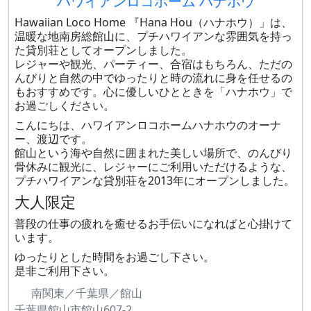
ハワイアンロコホーム ハナホウ
Hawaiian Loco Home 『Hana Hou（ハナホウ）」は、
温暖な地南房総館山に、プチハワイアンな雰囲気を持っ
た貸別荘としてオープンしました。
レジャーや観光、パーティー、合宿はもちろん、ただの
んびりと自然の中でゆったりと時の流れに身を任せるの
もおすすめです。心に優しいひとときを「ハナホウ」で
お過ごしください。
こんにちは、ハワイアンロコホームハナホウのオーナ
ー、渡辺です。
館山という海や自然に囲まれた美しい場所で、のんびり
骨休みに観光に、レジャーにご利用いただけるような、
プチハワイアンな貸別荘を2013年にオープンしました。
大人限定
普段の仕事の疲れを癒せるお手伝いになればと心掛けて
います。
ゆったりとした時間をお過ごし下さい。
是非ご利用下さい。
南関東／千葉県／館山
千葉県館山市館山607-2