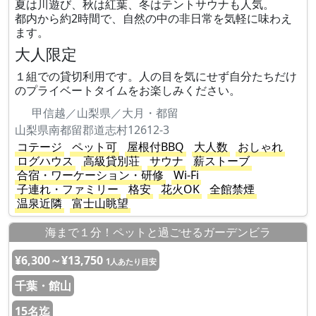
夏は川遊び、秋は紅葉、冬はテントサウナも人気。
都内から約2時間で、自然の中の非日常を気軽に味わえ
ます。
大人限定
１組での貸切利用です。人の目を気にせず自分たちだけ
のプライベートタイムをお楽しみください。
甲信越／山梨県／大月・都留
山梨県南都留郡道志村12612-3
コテージ
ペット可
屋根付BBQ
大人数
おしゃれ
ログハウス
高級貸別荘
サウナ
薪ストーブ
合宿・ワーケーション・研修
Wi-Fi
子連れ・ファミリー
格安
花火OK
全館禁煙
温泉近隣
富士山眺望
海まで１分！ペットと過ごせるガーデンビラ
¥6,300～¥13,750
1人あたり目安
千葉・館山
15名迄