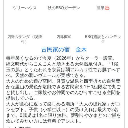
ツリーハウス
秋のBBQガーデン
温泉♨
2階ベランダ（喫煙
2階和室
BBQ施設とハンモッ
可）
ク
古民家の宿 金木
毎年暑くなるので今夏（2026年）からクーラー設置。
縄文時代からこんこんと湧き出る天然温泉付き。「1浴
玉の肌」とうたわれる泉質は弱アルカリ性でお肌すべす
べ。天然の潤いヴェールが実感できる。
大人のための遊び空間。良質な温泉と四季折々の自然豊
かな里山の景色が堪能できる古民家を1日1組限定で丸ご
と貸し出し。ご家族やお仲間でのんびりすごせる空間を
提供している。
大人が童心に返って楽しめる場所「大人の隠れ家」がコ
ンセプト。子供（小学生以下）の受け入れは最大で2名
まで。0歳児は1名に限り無料。薪割りやかまどのご飯を
炊いてみたい方には無料でアシスト。