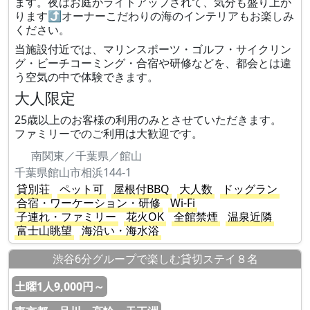
ます。夜はお庭がライトアップされて、気分も盛り上が
ります⤴︎オーナーこだわりの海のインテリアもお楽しみ
ください。
当施設付近では、マリンスポーツ・ゴルフ・サイクリン
グ・ビーチコーミング・合宿や研修などを、都会とは違
う空気の中で体験できます。
大人限定
25歳以上のお客様の利用のみとさせていただきます。
ファミリーでのご利用は大歓迎です。
南関東／千葉県／館山
千葉県館山市相浜144-1
貸別荘
ペット可
屋根付BBQ
大人数
ドッグラン
合宿・ワーケーション・研修
Wi-Fi
子連れ・ファミリー
花火OK
全館禁煙
温泉近隣
富士山眺望
海沿い・海水浴
渋谷6分グループで楽しむ貸切ステイ８名
土曜1人9,000円～