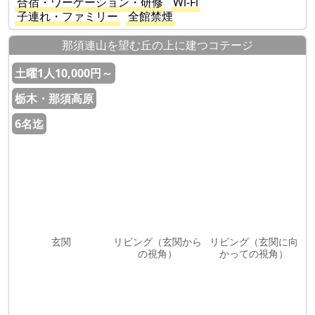
合宿・ワーケーション・研修
Wi-Fi
子連れ・ファミリー
全館禁煙
那須連山を望む丘の上に建つコテージ
土曜1人10,000円～
栃木・那須高原
6名迄
玄関
リビング（玄関から
リビング（玄関に向
の視角）
かっての視角）