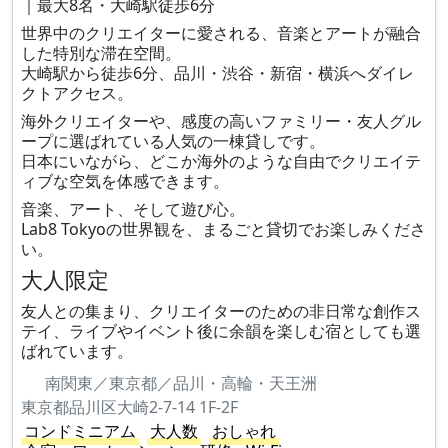
｜最大8名・大崎駅徒歩6分
世界中のクリエイターに愛される、音楽とアートが融合
した特別な滞在空間。
大崎駅から徒歩6分、品川・渋谷・新宿・横浜へダイレ
クトアクセス。
海外クリエイターや、感度の高いファミリー・友人グル
ープに選ばれている人気の一棟貸しです。
日本にいながら、どこか海外のような自由でクリエイテ
ィブな空気を体感できます。
音楽、アート、そして遊び心。
Lab8 Tokyoの世界観を、まるごと貸切でお楽しみくださ
い。
大人限定
友人との集まり、クリエイターのための非日常な創作ス
テイ、ライブやイベント後に余韻を楽しむ宿としても選
ばれています。
南関東／東京都／品川・高輪・天王洲
東京都品川区大崎2-7-14 1F-2F
コンドミニアム
大人数
おしゃれ