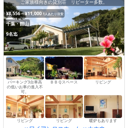
ご家族様向きの貸別荘 リピーター多数。
¥8,556～¥11,000
1人あたり目安
千葉・館山
9名迄
パーキング3台車高
ＢＢＱスペース
リビング
の低いお車の進入不
可。
リビング
リビング
暖炉もあります