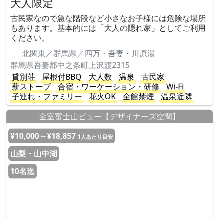
大人限定
古民家なので急な階段など小さなお子様には危険な場所
もあります。基本的には「大人の隠れ家」としてご利用
ください。
北関東／群馬県／四万・吾妻・川原湯
群馬県吾妻郡中之条町上沢渡2315
貸別荘
屋根付BBQ
大人数
温泉
古民家
薪ストーブ
合宿・ワーケーション・研修
Wi-Fi
子連れ・ファミリー
花火OK
全館禁煙
温泉近隣
全室富士山ビュー【デザイナーズ空間】
¥10,000～¥18,857
1人あたり目安
山梨・山中湖
10名迄