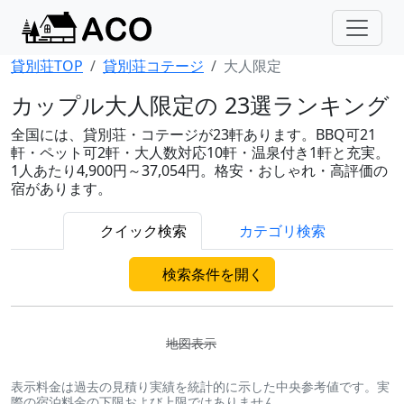
貸別荘TOP
貸別荘コテージ
大人限定
カップル大人限定の 23選ランキング
全国には、貸別荘・コテージが23軒あります。BBQ可21
軒・ペット可2軒・大人数対応10軒・温泉付き1軒と充実。
1人あたり4,900円～37,054円。格安・おしゃれ・高評価の
宿があります。
クイック検索
カテゴリ検索
検索条件を開く
地図表示
表示料金は過去の見積り実績を統計的に示した中央参考値です。実
際の宿泊料金の下限および上限ではありません。