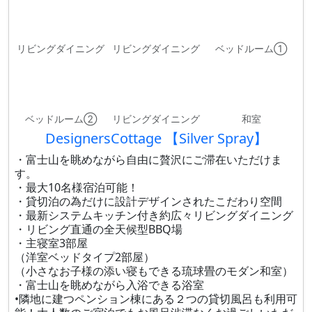
リビングダイニング
リビングダイニング
ベッドルーム①
ベッドルーム②
リビングダイニング
和室
DesignersCottage 【Silver Spray】
・富士山を眺めながら自由に贅沢にご滞在いただけま
す。
・最大10名様宿泊可能！
・貸切泊の為だけに設計デザインされたこだわり空間
・最新システムキッチン付き約広々リビングダイニング
・リビング直通の全天候型BBQ場
・主寝室3部屋
（洋室ベッドタイプ2部屋）
（小さなお子様の添い寝もできる琉球畳のモダン和室）
・富士山を眺めながら入浴できる浴室
•隣地に建つペンション棟にある２つの貸切風呂も利用可