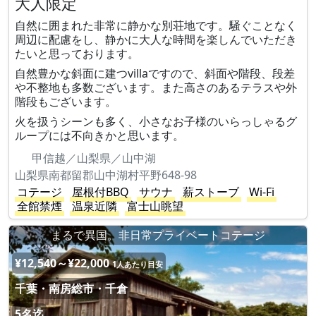
大人限定
自然に囲まれた非常に静かな別荘地です。騒ぐことなく
周辺に配慮をし、静かに大人な時間を楽しんでいただき
たいと思っております。
自然豊かな斜面に建つvillaですので、斜面や階段、段差
や不整地も多数ございます。また高さのあるテラスや外
階段もございます。
火を扱うシーンも多く、小さなお子様のいらっしゃるグ
ループには不向きかと思います。
甲信越／山梨県／山中湖
山梨県南都留郡山中湖村平野648-98
コテージ
屋根付BBQ
サウナ
薪ストーブ
Wi-Fi
全館禁煙
温泉近隣
富士山眺望
まるで異国。非日常プライベートコテージ
¥12,540～¥22,000
1人あたり目安
千葉・南房総市・千倉
5名迄