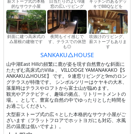
薪ストーブ式の本格
日当たりのよい9連
キッチンのあるデッ
的なサウナ小屋
窓の広いリビング
キでBBQなどを
斜面に建つ高床式の
夜間もイイ感じで
吹抜けのリビング、
△屋根の建物です
す、テラスでの休憩
薪ストーブもありま
も◎
す
SANKAKU△HOUSE
山中湖East Hillの頻繁に鹿が姿を現す自然豊かな斜面に
たたずむ高床式のVilla 、 VILLODGE YAMANAKAKO【S
ANKAKU△HOUSE】 です。９連窓リビングと9mのロン
グテラスが特徴です。 シンボルツリーはケヤキの大木、
落葉時はテラスやロフトから富士山が臨めます。
観光やアクテビティ、趣味の拠点、リトリートメントの
場。。として、豊富な自然の中でゆったりとした時間を
お過ごしください。
大型薪ストーブ式の広々とした本格的なサウナ小屋がご
ざいます（フラットフロアでホットヨガにも対応、水風
呂の温度は低いですよ）。