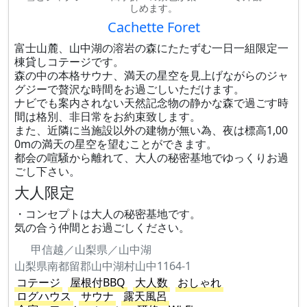
しめます。
Cachette Foret
富士山麓、山中湖の溶岩の森にたたずむ一日一組限定一
棟貸しコテージです。
森の中の本格サウナ、満天の星空を見上げながらのジャ
グジーで贅沢な時間をお過ごしいただけます。
ナビでも案内されない天然記念物の静かな森で過ごす時
間は格別、非日常をお約束致します。
また、近隣に当施設以外の建物が無い為、夜は標高1,00
0mの満天の星空を望むことができます。
都会の喧騒から離れて、大人の秘密基地でゆっくりお過
ごし下さい。
大人限定
・コンセプトは大人の秘密基地です。
気の合う仲間とお過ごしください。
甲信越／山梨県／山中湖
山梨県南都留郡山中湖村山中1164-1
コテージ
屋根付BBQ
大人数
おしゃれ
ログハウス
サウナ
露天風呂