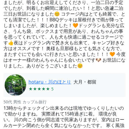
ましたが、明るくお出迎えしてくださり、一泊二日の予定
でしたが、到着した瞬間に連泊したい！！と思い急遽二泊
三日お世話になりました😊 コテージ内はとても綺麗で、と
ても清潔でした！！！BBQデッキは屋根付きで雨が降って
しまいましたが、楽しめました！🧡ドッグランも充分な広
さ、うんち袋、ボックスまで用意があり、わんちゃんの事
を思ってくれていて、人も犬も快適に過ごせるコテージで
す👍夜はドッグラン内で焚き火も出来て、キャンプ好きな
方はオススメです！ 奥様も旦那様もとても気さくな方で、
またすぐにでも会いに行きたいと思いました！！！🧡 今度
はオーナー様のわんちゃんにも会いたいです🐶 お世話にな
りました。ありがとうございました😊
hotaru・川のほとり
大月・都留
★★★★★ 5
50代 男性 カップル旅行
13時からチェックイン出来るのは現地でゆっくりしたいの
で助かりますね。 実際遅れて15時過ぎに着。 環境が良
い。 川の向こう側が同志道で民家ありますが、室内はロー
ルカーテン閉めたら全く気にならなかったです。 寒く風強