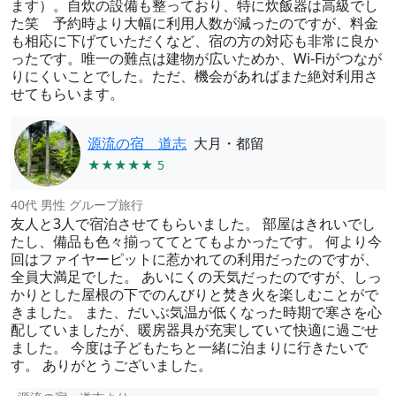
ます）。自炊の設備も整っており、特に炊飯器は高級でし
た笑 予約時より大幅に利用人数が減ったのですが、料金
も相応に下げていただくなど、宿の方の対応も非常に良か
ったです。唯一の難点は建物が広いためか、Wi-Fiがつなが
りにくいことでした。ただ、機会があればまた絶対利用さ
せてもらいます。
源流の宿 道志
大月・都留
★★★★★ 5
40代 男性 グループ旅行
友人と3人で宿泊させてもらいました。 部屋はきれいでし
たし、備品も色々揃っててとてもよかったです。 何より今
回はファイヤーピットに惹かれての利用だったのですが、
全員大満足でした。 あいにくの天気だったのですが、しっ
かりとした屋根の下でのんびりと焚き火を楽しむことがで
きました。 また、だいぶ気温が低くなった時期で寒さを心
配していましたが、暖房器具が充実していて快適に過ごせ
ました。 今度は子どもたちと一緒に泊まりに行きたいで
す。 ありがとうございました。