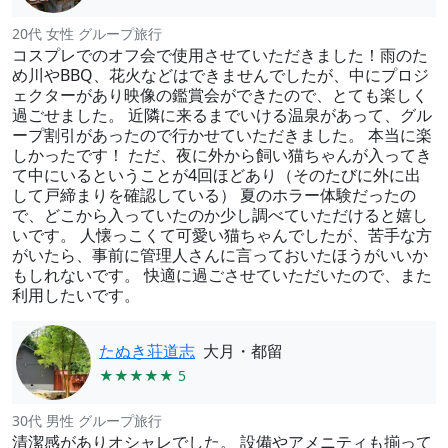
20代 女性 グループ旅行
コスプレでのオフ会で使用させていただきました！雨のた
め川やBBQ、花火などはできませんでしたが、中にプロジ
ェクターがあり映像の鑑賞会ができたので、とても楽しく
過ごせました。 近隣に来るまでいける温泉があって、グル
ープ割引があったので行かせていただきました。 本当に楽
しかったです！ ただ、夜に外から飼い猫ちゃんが入ってき
て中にいるということが4回ほどあり（そのたびに外に出
して戸締まりを確認している） 夏のホラー体験だったの
で、どこから入っていたのか少し調べていただけると嬉し
いです。 人懐っこくて可愛い猫ちゃんでしたが、苦手な方
がいたら、事前に管理人さんに言っておいたほうがいいか
もしれないです。 快適に過ごさせていただいたので、また
利用したいです。
たぬき荘道志
大月・都留
★★★★★ 5
30代 男性 グループ旅行
清潔感がありオシャレでした。 設備やアメニティも揃って