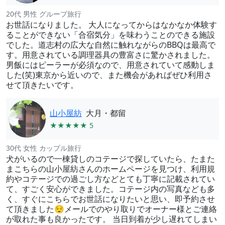
20代 男性 グループ旅行
お世話になりました。 大人になってからはなかなか体験す
ることができない「合宿気分」を味わうことのできる施設
でした。道志村の広大な自然に触れながらのBBQは最高で
す。用意されている調理器具の豊富さに驚かされました。
男飯にはピーラーが必須なので、用意されていて感動しま
した(笑)東京から近いので、また機会があればぜひ利用さ
せて頂きたいです。
山小屋紡
大月・都留
★★★★★ 5
30代 女性 カップル旅行
犬がいるので一棟貸しのコテージで探していたら、たまた
まこちらの山小屋紡さんのホームページを見つけ、利用規
約やコテージでの過ごし方などとても丁寧に記載されてい
て、すごく安心ができました。コテージ内の写真なども多
く、すぐにこちらでお世話になりたいと思い、即予約させ
て頂きました😌メールでのやり取りでオーナー様とご連絡
が取れた事も良かったです。 当日到着が少し遅れてしまい