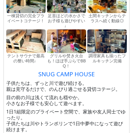
一棟貸切の完全プラ
足首ほどの水かさで
土間キッチンからテ
イベートコテージ！
お子様も遊びやすい
ラスへ続く動線◎
♩
テントサウナで最高
グリルや焚き火台
調理家具も揃ったフ
の整い時間♩
も！ほぼ手ぶらでBB
ルキッチン完備
Q！
SNUG CAMP HOUSE
子供たちは、ずっと川で遊び続ける。
親は見守るだけで、のんびり過ごせる貸切コテージ。
目の前の川は浅くて流れも穏やか。
小さなお子様でも安心して遊べます。
1日1組限定のプライベート空間で、家族や友人同士でゆ
ったり。
子供たちは川やトランポリンで1日中夢中になって遊び
続けます。