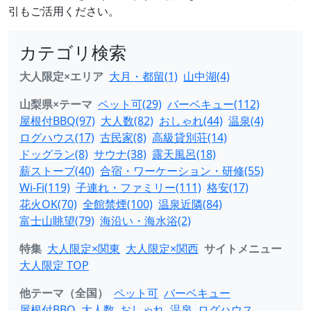
引もご活用ください。
カテゴリ検索
大人限定×エリア
大月・都留(1)
山中湖(4)
山梨県×テーマ
ペット可(29)
バーベキュー(112)
屋根付BBQ(97)
大人数(82)
おしゃれ(44)
温泉(4)
ログハウス(17)
古民家(8)
高級貸別荘(14)
ドッグラン(8)
サウナ(38)
露天風呂(18)
薪ストーブ(40)
合宿・ワーケーション・研修(55)
Wi-Fi(119)
子連れ・ファミリー(111)
格安(17)
花火OK(70)
全館禁煙(100)
温泉近隣(84)
富士山眺望(79)
海沿い・海水浴(2)
特集
大人限定×関東
大人限定×関西
サイトメニュー
大人限定 TOP
他テーマ（全国）
ペット可
バーベキュー
屋根付BBQ
大人数
おしゃれ
温泉
ログハウス