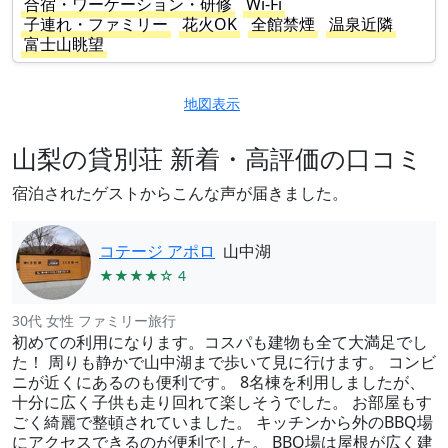
合宿・ワーケーション・研修
Wi-Fi
子連れ・ファミリー
花火OK
全館禁煙
温泉近隣
富士山眺望
地図表示
山梨の貸別荘 新着・高評価の口コミ
宿泊されたゲストからこんな声が届きました。
コテージ アポロ
山中湖
★★★★☆ 4
30代 女性 ファミリー旅行
初めての利用になります。コスパも建物も全て大満足でし
た！ 周りも静かで山中湖まで歩いて見に行けます。 コンビ
ニが近くにあるのも便利です。 8名棟を利用しましたが、
十分に広く子供も走り回れて楽しそうでした。 お部屋もす
ごく綺麗で整頓されていました。 キッチンから外のBBQ場
にアクセスできるのが便利でした。 BBQ場は屋根が広く建