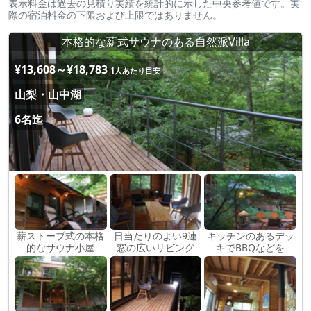
表示料金は過去の見積り実績を統計的に示した中央参考値です。実
際の宿泊料金の下限および上限ではありません。
本格的な薪式サウナのある自然派Villa
¥13,608～¥18,783
1人あたり目安
山梨・山中湖
6名迄
薪ストーブ式の本格
日当たりのよい9連
キッチンのあるデッ
的なサウナ小屋
窓の広いリビング
キでBBQなどを