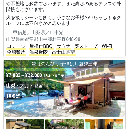
や不整地も多数ございます。また高さのあるテラスや外
階段もございます。
火を扱うシーンも多く、小さなお子様のいらっしゃるグ
ループには不向きかと思います。
甲信越／山梨県／山中湖
山梨県南都留郡山中湖村平野648-98
コテージ
屋根付BBQ
サウナ
薪ストーブ
Wi-Fi
全館禁煙
温泉近隣
富士山眺望
親はのんびり 子供は川遊び三昧
¥7,883～¥22,000
1人あたり目安
山梨・大月・都留
10名迄