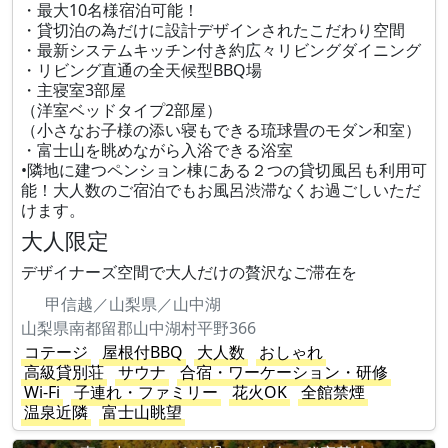
・最大10名様宿泊可能！
・貸切泊の為だけに設計デザインされたこだわり空間
・最新システムキッチン付き約広々リビングダイニング
・リビング直通の全天候型BBQ場
・主寝室3部屋
（洋室ベッドタイプ2部屋）
（小さなお子様の添い寝もできる琉球畳のモダン和室）
・富士山を眺めながら入浴できる浴室
•隣地に建つペンション棟にある２つの貸切風呂も利用可
能！大人数のご宿泊でもお風呂渋滞なくお過ごしいただ
けます。
大人限定
デザイナーズ空間で大人だけの贅沢なご滞在を
甲信越／山梨県／山中湖
山梨県南都留郡山中湖村平野366
コテージ
屋根付BBQ
大人数
おしゃれ
高級貸別荘
サウナ
合宿・ワーケーション・研修
Wi-Fi
子連れ・ファミリー
花火OK
全館禁煙
温泉近隣
富士山眺望