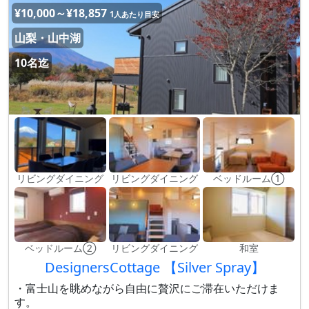
¥10,000～¥18,857
1人あたり目安
山梨・山中湖
10名迄
リビングダイニング
リビングダイニング
ベッドルーム①
ベッドルーム②
リビングダイニング
和室
DesignersCottage 【Silver Spray】
・富士山を眺めながら自由に贅沢にご滞在いただけま
す。