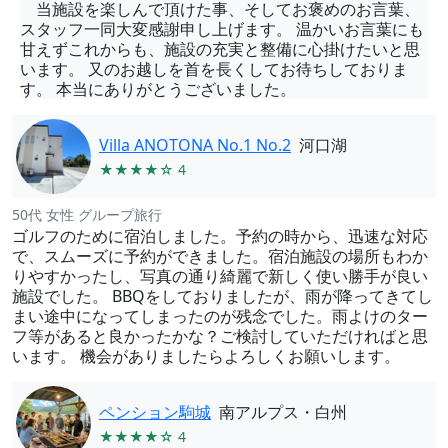
当施設を楽しんで頂けた事、そしてお褒めのお言葉、
スタッフ一同大変感謝申し上げます。 温かいお言葉にも
甘えずこれからも、施設の充実と整備に心掛けたいと思
います。 又のお越しを首を長くしてお待ちしておりま
す。 本当にありがとうございました。
Villa ANOTONA No.1 No.2
河口湖
★★★★☆ 4
50代 女性 グループ旅行
ゴルフのために宿泊しました。予約の時から、迅速な対応
で、スムーズに予約ができました。宿泊施設の場所もわか
りやすかったし、写真の通り綺麗で新しく使い勝手が良い
施設でした。 BBQをしておりましたが、雨が降ってきてし
まい途中になってしまったのが残念でした。雨よけのター
フ等があると良かったかな？ご検討していただければと思
います。 機会がありましたらよろしくお願いします。
ペンション駒城
南アルプス・白州
★★★★☆ 4