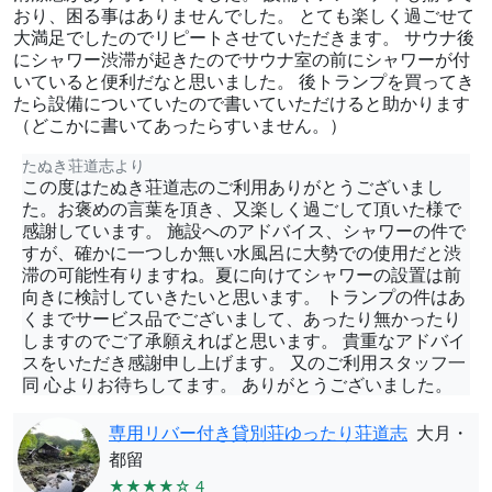
おり、困る事はありませんでした。 とても楽しく過ごせて
大満足でしたのでリピートさせていただきます。 サウナ後
にシャワー渋滞が起きたのでサウナ室の前にシャワーが付
いていると便利だなと思いました。 後トランプを買ってき
たら設備についていたので書いていただけると助かります
（どこかに書いてあったらすいません。）
たぬき荘道志より
この度はたぬき荘道志のご利用ありがとうございまし
た。お褒めの言葉を頂き、又楽しく過ごして頂いた様で
感謝しています。 施設へのアドバイス、シャワーの件で
すが、確かに一つしか無い水風呂に大勢での使用だと渋
滞の可能性有りますね。夏に向けてシャワーの設置は前
向きに検討していきたいと思います。 トランプの件はあ
くまでサービス品でございまして、あったり無かったり
しますのでご了承願えればと思います。 貴重なアドバイ
スをいただき感謝申し上げます。 又のご利用スタッフ一
同 心よりお待ちしてます。 ありがとうございました。
専用リバー付き貸別荘ゆったり荘道志
大月・
都留
★★★★☆ 4