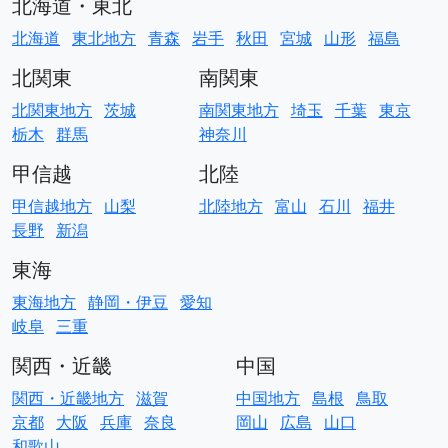
北海道・東北
北海道
東北地方
青森
岩手
秋田
宮城
山形
福島
北関東
南関東
北関東地方
茨城
南関東地方
埼玉
千葉
東京
栃木
群馬
神奈川
甲信越
北陸
甲信越地方
山梨
北陸地方
富山
石川
福井
長野
新潟
東海
東海地方
静岡・伊豆
愛知
岐阜
三重
関西・近畿
中国
関西・近畿地方
滋賀
中国地方
島根
鳥取
京都
大阪
兵庫
奈良
岡山
広島
山口
和歌山