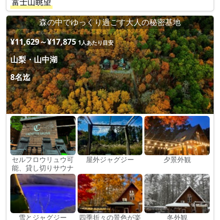
富士山眺望
森の中でゆっくり過ごす大人の秘密基地
¥11,629～¥17,875
1人あたり目安
山梨・山中湖
8名迄
セルフロウリュウ可
屋外ジャグジー
夕景外観
能、貸し切りサウナ
雪とジャグジー
四季折々の景色が楽
冬外観