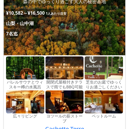
森の中でゆっくり過ごす大人の秘密基地
¥10,582～¥16,500
1人あたり目安
山梨・山中湖
7名迄
バレルサウナとウィ
開閉式屋根付きテラ
芝生のお庭でゆっく
スキー樽の水風呂
スで雨でもBBQ可能
りお過ごしください
広々リビング
ヨツールの薪ストー
ベットルーム
ブ
Cachette Terre