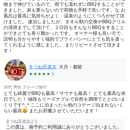
物まで伸びているので、雨でも濡れずにBBQすることがで
きました。炭も要らないので荷物も手軽で良いです。な お
風呂は最高に気持ちがよく、温泉のようにくつろがせて頂
けました。 連泊しましたが、タオル類の交換やBBQグリル
の清掃までして頂けて、２日目もすんなりBBQをすること
ができとても有り難かったです。 オーナー様も良い方で、
説明も分かりやすく端的でプライバシーにとても気を遣っ
てくれるように感じました。 またリピートさせて頂きま
す！
きつね荘道志
大月・都留
★★★★★ 5
30代 男性 グループ旅行
とても綺麗でBBQも最高！サウナも最高！ とても最高な休
日でした！ 値段もリーズナブルで自然を満喫でととのいま
くりです^_^ ここに泊まったら他のコテージ泊まれないく
らい最高😃 またお邪魔させていただいます！
きつね荘道志より
この度は、御予約ご利用誠にありがとうございました。