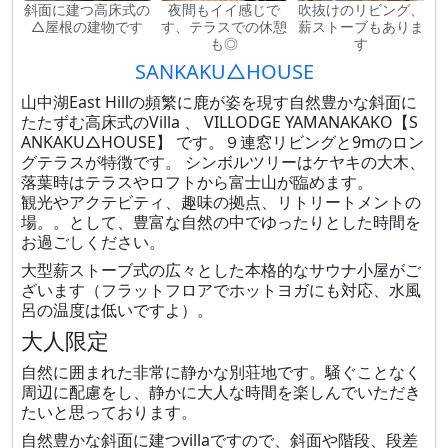
斜面に建つ高床式の
夜間もイイ感じで
吹抜けのリビング、
△屋根の建物です
す、テラスでの休憩
薪ストーブもありま
も◎
す
SANKAKU△HOUSE
山中湖East Hillの頻繁に鹿が姿を現す自然豊かな斜面に
たたずむ高床式のVilla 、 VILLODGE YAMANAKAKO【S
ANKAKU△HOUSE】 です。９連窓リビングと9mのロン
グテラスが特徴です。 シンボルツリーはケヤキの大木、
落葉時はテラスやロフトから富士山が臨めます。
観光やアクテビティ、趣味の拠点、リトリートメントの
場。。として、豊富な自然の中でゆったりとした時間を
お過ごしください。
大型薪ストーブ式の広々とした本格的なサウナ小屋がご
ざいます（フラットフロアでホットヨガにも対応、水風
呂の温度は低いですよ）。
大人限定
自然に囲まれた非常に静かな別荘地です。騒ぐことなく
周辺に配慮をし、静かに大人な時間を楽しんでいただき
たいと思っております。
自然豊かな斜面に建つvillaですので、斜面や階段、段差