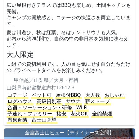
広い屋根付きテラスではBBQも楽しめ、土間キッチンも
完備。
キャンプの開放感と、コテージの快適さを両立していま
す。
夏は川遊び、秋は紅葉、冬はテントサウナも人気。
都内から約2時間で、自然の中の非日常を気軽に味わえ
ます。
大人限定
１組での貸切利用です。人の目を気にせず自分たちだけ
のプライベートタイムをお楽しみください。
甲信越／山梨県／大月・都留
山梨県南都留郡道志村12612-3
コテージ
ペット可
屋根付BBQ
大人数
おしゃれ
ログハウス
高級貸別荘
サウナ
薪ストーブ
合宿・ワーケーション・研修
Wi-Fi
子連れ・ファミリー
格安
花火OK
全館禁煙
温泉近隣
富士山眺望
全室富士山ビュー【デザイナーズ空間】