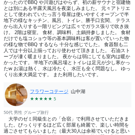
かったのでBBQ や川遊びはやらず、初の薪サウナと宿建物
とは別にある半露天風呂を夜楽しみました。 元々アトリエ
として使われていたっ言う母屋は使いやすくオープンで半
地下の様なキッチン、風呂、トイレ、勝手口玄関、 テラス
から出入りする一階リビングは広々でガラス張りで吹き抜
け。 2階は寝室。 食材、調味料、土鍋持参しました。 食材
だけでも塩コショウ等の基本調味料は客が置いていった物
の様な物でBBQ するなら 十分な感じでした。 食器類も二
人では十分以上揃っており使わせて頂きました。 石油スト
ーブが凄く暖まりました。 夜からは弱にしても室内は暖か
かったです。 半地下の風呂場とトイレは足元が少し寒かっ
たw お湯は熱く、水は冷たく、水圧も全く問題なし。 ゆっ
くり出来大満足です。 また利用したいです。
フラワーコテージ
山中湖
★★★★★ 5
50代 男性 グループ旅行
大学のゼミ同級生との「合宿」で利用させていただきま
した。びっくりするほど広く部屋も綺麗で、楽しい時間を
過ごさせてもらいました（最大30人は余裕でいけると思い