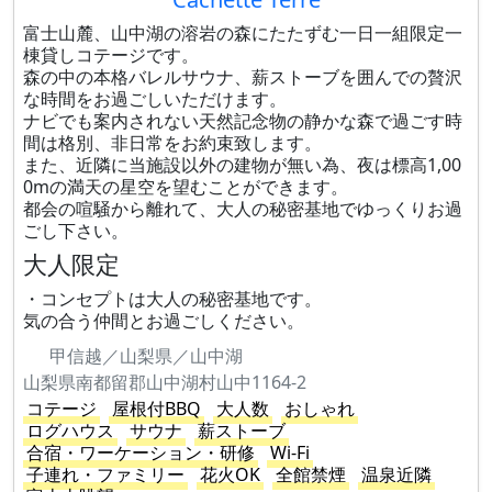
富士山麓、山中湖の溶岩の森にたたずむ一日一組限定一
棟貸しコテージです。
森の中の本格バレルサウナ、薪ストーブを囲んでの贅沢
な時間をお過ごしいただけます。
ナビでも案内されない天然記念物の静かな森で過ごす時
間は格別、非日常をお約束致します。
また、近隣に当施設以外の建物が無い為、夜は標高1,00
0mの満天の星空を望むことができます。
都会の喧騒から離れて、大人の秘密基地でゆっくりお過
ごし下さい。
大人限定
・コンセプトは大人の秘密基地です。
気の合う仲間とお過ごしください。
甲信越／山梨県／山中湖
山梨県南都留郡山中湖村山中1164-2
コテージ
屋根付BBQ
大人数
おしゃれ
ログハウス
サウナ
薪ストーブ
合宿・ワーケーション・研修
Wi-Fi
子連れ・ファミリー
花火OK
全館禁煙
温泉近隣