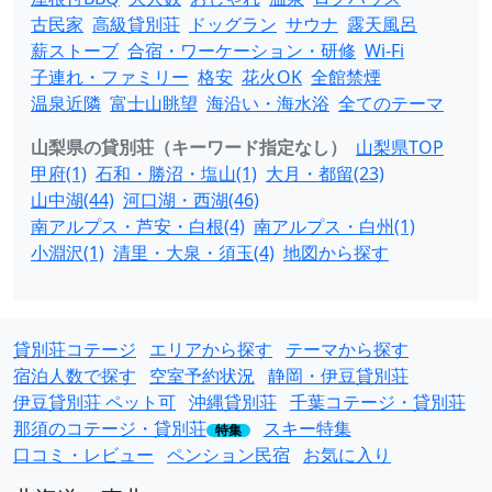
古民家
高級貸別荘
ドッグラン
サウナ
露天風呂
薪ストーブ
合宿・ワーケーション・研修
Wi-Fi
子連れ・ファミリー
格安
花火OK
全館禁煙
温泉近隣
富士山眺望
海沿い・海水浴
全てのテーマ
山梨県の貸別荘（キーワード指定なし）
山梨県TOP
甲府(1)
石和・勝沼・塩山(1)
大月・都留(23)
山中湖(44)
河口湖・西湖(46)
南アルプス・芦安・白根(4)
南アルプス・白州(1)
小淵沢(1)
清里・大泉・須玉(4)
地図から探す
貸別荘コテージ
エリアから探す
テーマから探す
宿泊人数で探す
空室予約状況
静岡・伊豆貸別荘
伊豆貸別荘 ペット可
沖縄貸別荘
千葉コテージ・貸別荘
那須のコテージ・貸別荘
スキー特集
特集
口コミ・レビュー
ペンション民宿
お気に入り