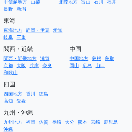
甲信越地方
山梨
北陸地方
富山
石川
福井
長野
新潟
東海
東海地方
静岡・伊豆
愛知
岐阜
三重
関西・近畿
中国
関西・近畿地方
滋賀
中国地方
島根
鳥取
京都
大阪
兵庫
奈良
岡山
広島
山口
和歌山
四国
四国地方
香川
徳島
高知
愛媛
九州・沖縄
九州地方
福岡
佐賀
長崎
大分
熊本
宮崎
鹿児島
沖縄