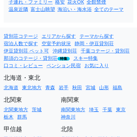
子連れ・ファミリー
格安
花火OK
全館禁煙
温泉近隣
富士山眺望
海沿い・海水浴
全てのテーマ
貸別荘コテージ
エリアから探す
テーマから探す
宿泊人数で探す
空室予約状況
静岡・伊豆貸別荘
伊豆貸別荘 ペット可
沖縄貸別荘
千葉コテージ・貸別荘
那須のコテージ・貸別荘
スキー特集
特集
口コミ・レビュー
ペンション民宿
お気に入り
北海道・東北
北海道
東北地方
青森
岩手
秋田
宮城
山形
福島
北関東
南関東
北関東地方
茨城
南関東地方
埼玉
千葉
東京
栃木
群馬
神奈川
甲信越
北陸