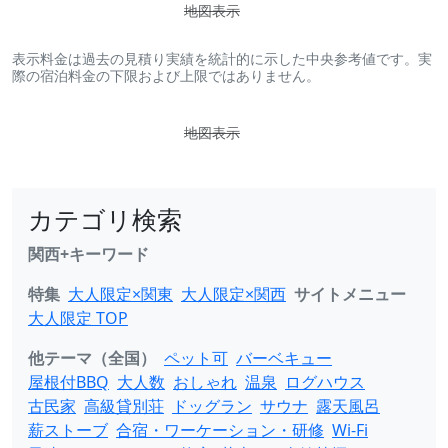
地図表示
表示料金は過去の見積り実績を統計的に示した中央参考値です。実
際の宿泊料金の下限および上限ではありません。
地図表示
カテゴリ検索
関西+キーワード
特集
大人限定×関東
大人限定×関西
サイトメニュー
大人限定 TOP
他テーマ（全国）
ペット可
バーベキュー
屋根付BBQ
大人数
おしゃれ
温泉
ログハウス
古民家
高級貸別荘
ドッグラン
サウナ
露天風呂
薪ストーブ
合宿・ワーケーション・研修
Wi-Fi