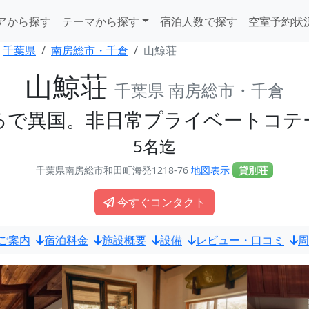
アから探す
テーマから探す
宿泊人数で探す
空室予約状
千葉県
南房総市・千倉
山鯨荘
山鯨荘
千葉県 南房総市・千倉
るで異国。非日常プライベートコテ
5名迄
千葉県南房総市和田町海発1218-76
地図表示
貸別荘
今すぐコンタクト
ご案内
宿泊料金
施設概要
設備
レビュー・口コミ
周