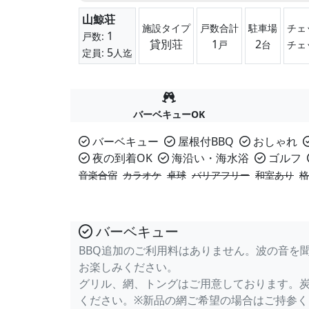
山鯨荘
施設タイプ
戸数合計
駐車場
チェ
1
戸数:
貸別荘
1
2
戸
台
チェ
5
定員:
人迄
バーベキューOK
バーベキュー
屋根付BBQ
おしゃれ
夜の到着OK
海沿い・海水浴
ゴルフ
音楽合宿
カラオケ
卓球
バリアフリー
和室あり
格
バーベキュー
BBQ追加のご利用料はありません。波の音を聞
お楽しみください。
グリル、網、トングはご用意しております。
ください。※新品の網ご希望の場合はご持参く