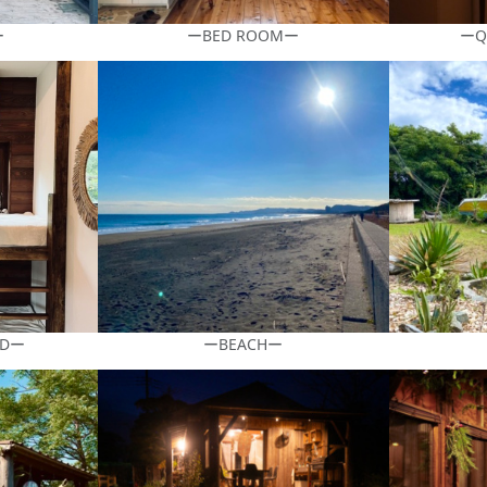
ー
ーBED ROOMー
ーQ
EDー
ーBEACHー