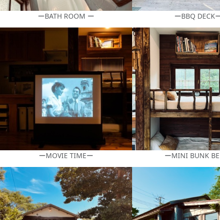
ーBATH ROOM ー
ーBBQ DECK
ーMOVIE TIMEー
ーMINI BUNK B