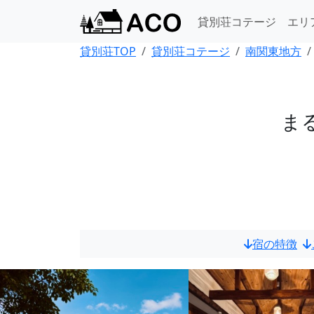
貸別荘コテージ
エリ
貸別荘TOP
貸別荘コテージ
南関東地方
ま
宿の特徴