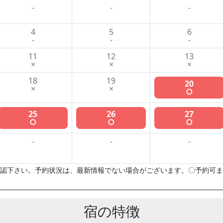
-
-
-
4
5
6
-
-
-
11
12
13
×
×
×
18
19
20
×
×
○
25
26
27
○
○
○
-
-
-
認下さい。予約状況は、最新情報でない場合がございます。〇予約可ま
宿の特徴