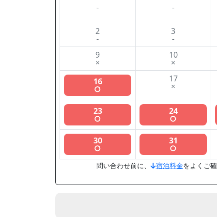
-
-
2
3
-
-
9
10
×
×
17
16
×
○
23
24
○
○
30
31
○
○
問い合わせ前に、
宿泊料金
をよくご確