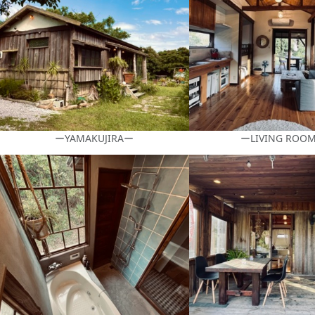
ーYAMAKUJIRAー
ーLIVING ROO