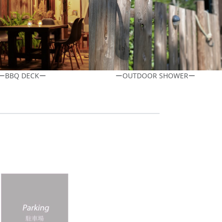
ーBBQ DECKー
ーOUTDOOR SHOWERー