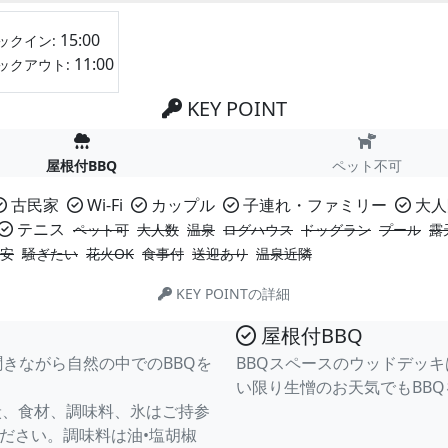
15:00
ックイン:
11:00
ックアウト:
KEY POINT
屋根付BBQ
ペット不可
古民家
Wi-Fi
カップル
子連れ・ファミリー
大人
テニス
ペット可
大人数
温泉
ログハウス
ドッグラン
プール
露
安
騒ぎたい
花火OK
食事付
送迎あり
温泉近隣
KEY POINTの詳細
屋根付BBQ
きながら自然の中でのBBQを
BBQスペースのウッドデッ
い限り生憎のお天気でもBB
炭、食材、調味料、氷はご持参
ださい。調味料は油•塩胡椒