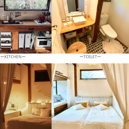
ーKITCHENー
ーTOILETー