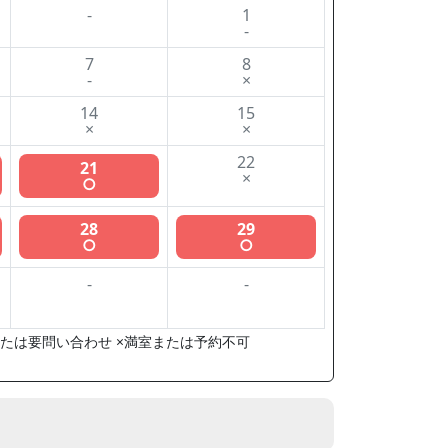
-
1
-
7
8
-
×
14
15
×
×
22
21
×
○
28
29
○
○
-
-
たは要問い合わせ ×満室または予約不可