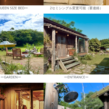
UEEN SIZE BEDー
2セミシングル変更可能（要連絡）
ーGARDENー
ーENTRANCEー