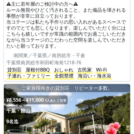
⚠︎主に若年層のご検討中の方へ⚠︎
ルール無視やひどく汚されること、また備品を壊される
事態が非常に目立っております。
当コテージは私たち手作りの思い入れがあるスペースで
すのでとても悲しくなります。楽しんでいただく分には
こちらも嬉しいですが常識の範囲内でお過ごしいただき
ながら当コテージのこだわった空間を楽しんでいただき
たいと願っております。
南関東／千葉県／南房総市・千倉
千葉県南房総市和田町海発1218-76
貸別荘
屋根付BBQ
おしゃれ
古民家
Wi-Fi
子連れ・ファミリー
全館禁煙
海沿い・海水浴
ご家族様向きの貸別荘 リピーター多数。
¥8,556～¥11,000
1人あたり目安
千葉・館山
9名迄