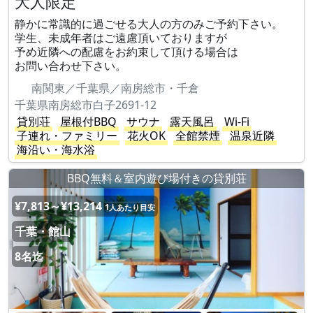
大人限定
静かに常識的に過ごせる大人の方のみご予約下さい。
学生、未成年者はご遠慮頂いておりますが
予め近隣への配慮をお約束して頂ける場合は
お問い合わせ下さい。
南関東／千葉県／南房総市・千倉
千葉県南房総市白子2691-12
貸別荘
屋根付BBQ
サウナ
露天風呂
Wi-Fi
子連れ・ファミリー
花火OK
全館禁煙
温泉近隣
海沿い・海水浴
BBQ無料＆室内遊び場付きの貸別荘
¥7,813～¥13,214
1人あたり目安
千葉・館山
8名迄