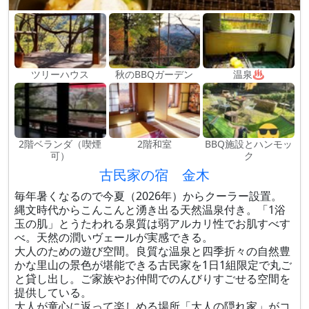
ツリーハウス
秋のBBQガーデン
温泉♨
2階ベランダ（喫煙
2階和室
BBQ施設とハンモッ
可）
ク
古民家の宿 金木
毎年暑くなるので今夏（2026年）からクーラー設置。
縄文時代からこんこんと湧き出る天然温泉付き。「1浴
玉の肌」とうたわれる泉質は弱アルカリ性でお肌すべす
べ。天然の潤いヴェールが実感できる。
大人のための遊び空間。良質な温泉と四季折々の自然豊
かな里山の景色が堪能できる古民家を1日1組限定で丸ご
と貸し出し。ご家族やお仲間でのんびりすごせる空間を
提供している。
大人が童心に返って楽しめる場所「大人の隠れ家」がコ