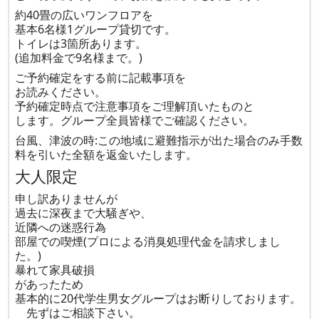
約40畳の広いワンフロアを
基本6名様1グループ貸切です。
トイレは3箇所あります。
(追加料金で9名様まで。)
ご予約確定をする前に記載事項を
お読みください。
予約確定時点で注意事項をご理解頂いたものと
します。グループ全員皆様でご確認ください。
台風、津波の時:この地域に避難指示が出た場合のみ手数
料を引いた全額を返金いたします。
大人限定
申し訳ありませんが
過去に深夜まで大騒ぎや、
近隣への迷惑行為
部屋での喫煙(プロによる消臭処理代金を請求しまし
た。)
暴れて家具破損
があったため
基本的に20代学生男女グループはお断りしております。
先ずはご相談下さい。