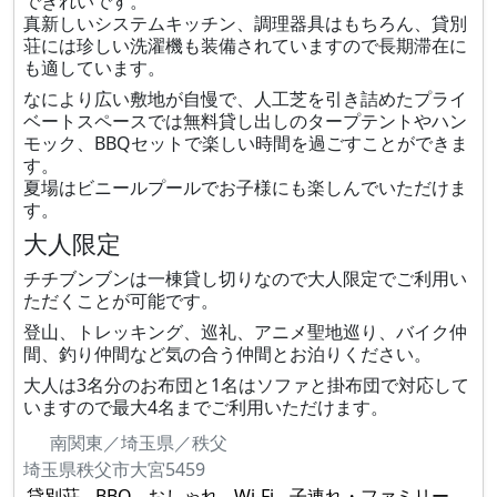
できれいです。
真新しいシステムキッチン、調理器具はもちろん、貸別
荘には珍しい洗濯機も装備されていますので長期滞在に
も適しています。
なにより広い敷地が自慢で、人工芝を引き詰めたプライ
ベートスペースでは無料貸し出しのタープテントやハン
モック、BBQセットで楽しい時間を過ごすことができま
す。
夏場はビニールプールでお子様にも楽しんでいただけま
す。
大人限定
チチブンブンは一棟貸し切りなので大人限定でご利用い
ただくことが可能です。
登山、トレッキング、巡礼、アニメ聖地巡り、バイク仲
間、釣り仲間など気の合う仲間とお泊りください。
大人は3名分のお布団と1名はソファと掛布団で対応して
いますので最大4名までご利用いただけます。
南関東／埼玉県／秩父
埼玉県秩父市大宮5459
貸別荘
BBQ
おしゃれ
Wi-Fi
子連れ・ファミリー