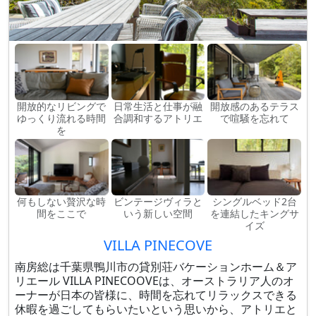
開放的なリビングで
日常生活と仕事が融
開放感のあるテラス
ゆっくり流れる時間
合調和するアトリエ
で喧騒を忘れて
を
何もしない贅沢な時
ビンテージヴィラと
シングルベッド2台
間をここで
いう新しい空間
を連結したキングサ
イズ
VILLA PINECOVE
南房総は千葉県鴨川市の貸別荘バケーションホーム＆ア
リエール VILLA PINECOOVEは、オーストラリア人のオ
ーナーが日本の皆様に、時間を忘れてリラックスできる
休暇を過ごしてもらいたいという思いから、アトリエと