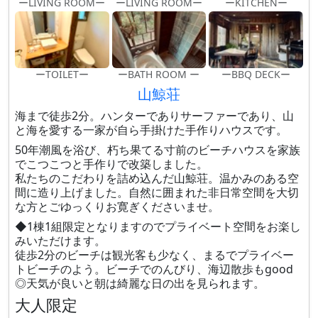
ーLIVING ROOMー
ーLIVING ROOMー
ーKITCHENー
ーTOILETー
ーBATH ROOM ー
ーBBQ DECKー
山鯨荘
海まで徒歩2分。ハンターでありサーファーであり、山
と海を愛する一家が自ら手掛けた手作りハウスです。
50年潮風を浴び、朽ち果てる寸前のビーチハウスを家族
でこつこつと手作りで改築しました。
私たちのこだわりを詰め込んだ山鯨荘。温かみのある空
間に造り上げました。自然に囲まれた非日常空間を大切
な方とごゆっくりお寛ぎくださいませ。
◆1棟1組限定となりますのでプライベート空間をお楽し
みいただけます。
徒歩2分のビーチは観光客も少なく、まるでプライベー
トビーチのよう。ビーチでのんびり、海辺散歩もgood
◎天気が良いと朝は綺麗な日の出を見られます。
大人限定