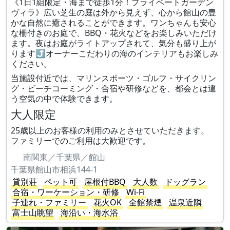
《1日1組限定・海まで徒歩1分！プライベートガーデン
ヴィラ》広い芝生の庭は外から見えず、心から館山の豊
かな自然に癒されることができます。ワンちゃんも安心
な柵付きのお庭で、BBQ・花火などをお楽しみいただけ
ます。夜はお庭がライトアップされて、気分も盛り上が
ります⤴︎オーナーこだわりの海のインテリアもお楽しみ
ください。
当施設付近では、マリンスポーツ・ゴルフ・サイクリン
グ・ビーチコーミング・合宿や研修などを、都会とは違
う空気の中で体験できます。
大人限定
25歳以上のお客様の利用のみとさせていただきます。
ファミリーでのご利用は大歓迎です。
南関東／千葉県／館山
千葉県館山市相浜144-1
貸別荘
ペット可
屋根付BBQ
大人数
ドッグラン
合宿・ワーケーション・研修
Wi-Fi
子連れ・ファミリー
花火OK
全館禁煙
温泉近隣
富士山眺望
海沿い・海水浴