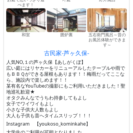
べます！
和室
囲炉裏
五右衛門風呂～昔の
お風呂体験ができま
す～
古民家-芦ヶ久保-
人気NO,１の芦ヶ久保【あしがくぼ】
広い庭にはリヤカーをリニューアルしたテーブルや雨で
もＢＢＱができる屋根もあります！！梅雨だってここな
ら、施設内で楽しめます！！
某有名なYouTubeの撮影にもご利用いただきました！聖
地巡礼歓迎★
オタクみんなでうちわ持参してもよし
女子でワイワイもよし
小さな子供大人数もよし
大人も子供も昔へタイムスリップ！！！
Instagram 【youkoso_kominkahe】
大学生のご利用が可能となりました。