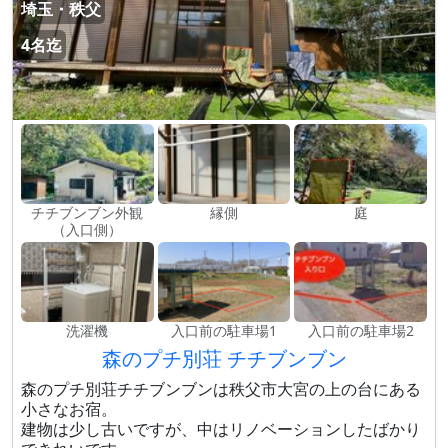
埼玉・秩父
4名迄
チチブンブン外観
縁側
庭
（入口側）
洗濯機
入口前の駐車場1
入口前の駐車場2
森のプチ別荘 チチブンブン
森のプチ別荘チチブンブンは秩父市大宮の上の台にある
小さなお宿。
建物は少し古いですが、中はリノベーションしたばかり