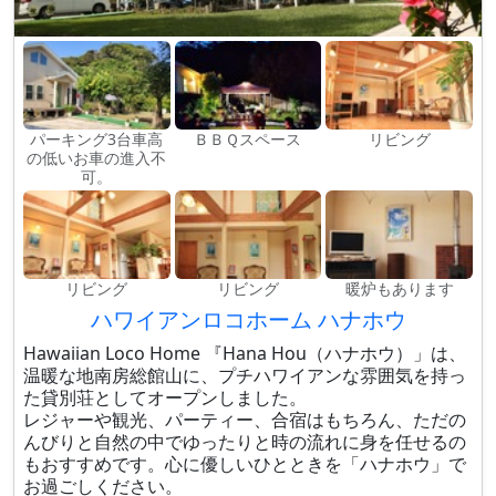
パーキング3台車高
ＢＢＱスペース
リビング
の低いお車の進入不
可。
リビング
リビング
暖炉もあります
ハワイアンロコホーム ハナホウ
Hawaiian Loco Home 『Hana Hou（ハナホウ）」は、
温暖な地南房総館山に、プチハワイアンな雰囲気を持っ
た貸別荘としてオープンしました。
レジャーや観光、パーティー、合宿はもちろん、ただの
んびりと自然の中でゆったりと時の流れに身を任せるの
もおすすめです。心に優しいひとときを「ハナホウ」で
お過ごしください。