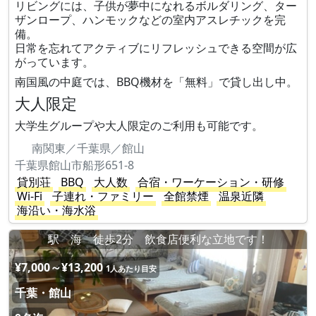
リビングには、子供が夢中になれるボルダリング、ター
ザンロープ、ハンモックなどの室内アスレチックを完
備。
日常を忘れてアクティブにリフレッシュできる空間が広
がっています。
南国風の中庭では、BBQ機材を「無料」で貸し出し中。
大人限定
大学生グループや大人限定のご利用も可能です。
南関東／千葉県／館山
千葉県館山市船形651-8
貸別荘
BBQ
大人数
合宿・ワーケーション・研修
Wi-Fi
子連れ・ファミリー
全館禁煙
温泉近隣
海沿い・海水浴
駅 海 徒歩2分 飲食店便利な立地です！
¥7,000～¥13,200
1人あたり目安
千葉・館山