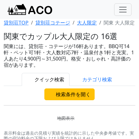
貸別荘TOP
貸別荘コテージ
大人限定
関東 大人限定
関東でカップル大人限定の 16選
関東には、貸別荘・コテージが16軒あります。BBQ可14
軒・ペット可1軒・大人数対応7軒・温泉付き1軒と充実。1
人あたり4,900円～31,500円。格安・おしゃれ・高評価の
宿があります。
クイック検索
カテゴリ検索
検索条件を開く
地図表示
表示料金は過去の見積り実績を統計的に示した中央参考値です。実
際の宿泊料金の下限および上限ではありません。