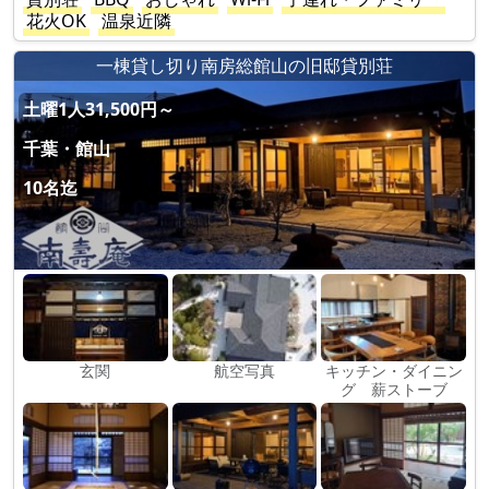
花火OK
温泉近隣
一棟貸し切り南房総館山の旧邸貸別荘
土曜1人31,500円～
千葉・館山
10名迄
玄関
航空写真
キッチン・ダイニン
グ 薪ストーブ