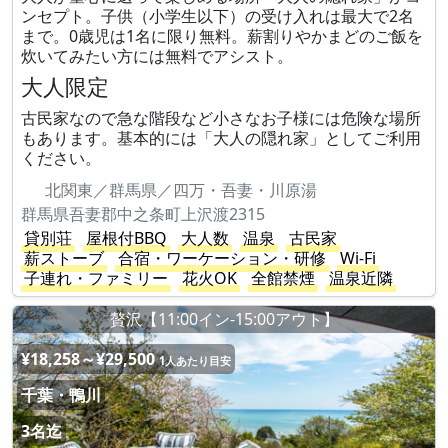
ンセプト。子供（小学生以下）の受け入れは最大で2名
まで。0歳児は1名に限り無料。薪割りやかまどのご飯を
炊いてみたい方には無料でアシスト。
大人限定
古民家なので急な階段など小さなお子様には危険な場所
もあります。基本的には「大人の隠れ家」としてご利用
ください。
北関東／群馬県／四万・吾妻・川原湯
群馬県吾妻郡中之条町上沢渡2315
貸別荘
屋根付BBQ
大人数
温泉
古民家
薪ストーブ
合宿・ワーケーション・研修
Wi-Fi
子連れ・ファミリー
花火OK
全館禁煙
温泉近隣
贅沢【11:00イン-15:00アウト】
¥18,258～¥29,500
1人あたり目安
千葉・鴨川
3名迄