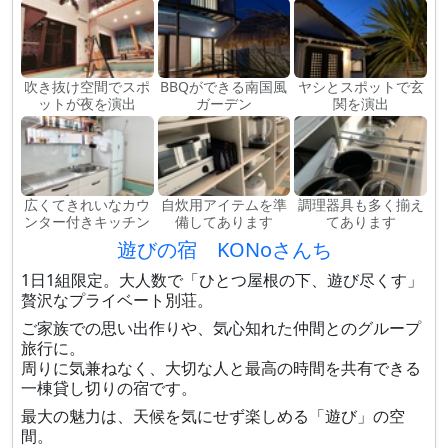
吹き抜け空間でスポ
BBQができる南国風
ヤシとスポットで玄
ットが夜を演出
ガーデン
関を演出
広くてきれいなカウ
自炊用アイテムを準
調理器具も多く揃え
ンター付きキッチン
備してあります
てあります
遊びの宿 KONoさんち
1日1組限定。大人数で「ひとつ屋根の下、遊び尽くす」
贅沢なプライベート別荘。
ご家族での思い出作りや、気心知れた仲間とのグループ
旅行に。
周りに気兼ねなく、大切な人と最高の時間を共有できる
一棟貸し切りの宿です。
最大の魅力は、天候を気にせず楽しめる「遊び」の空
間。