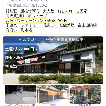
千葉県館山市北条1633-2
貸別荘
屋根付BBQ
大人数
おしゃれ
古民家
高級貸別荘
薪ストーブ
合宿・ワーケーション・研修
Wi-Fi
子連れ・ファミリー
花火OK
全館禁煙
富士山眺望
海沿い・海水浴
セルフ型～ここだから出逢える解放感～
土曜1人22,000円～
埼玉・秩父
10名迄
お庭で思いっきり遊
坪庭
野外風呂