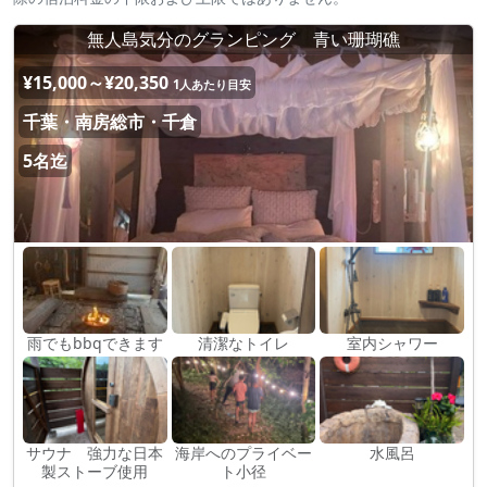
無人島気分のグランピング 青い珊瑚礁
¥15,000～¥20,350
1人あたり目安
千葉・南房総市・千倉
5名迄
雨でもbbqできます
清潔なトイレ
室内シャワー
サウナ 強力な日本
海岸へのプライベー
水風呂
製ストーブ使用
ト小径