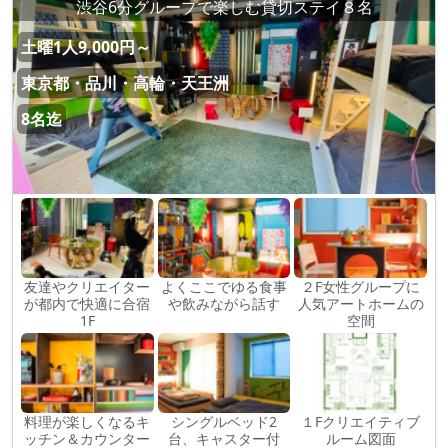
渋谷6分グループで楽しむ貸切ステイ８名
土曜1人9,000円～
東京都・品川・高輪・天王洲
8名迄
友達やクリエイター
よくここでゆる食事
２F女性グループに
が都内で快適に合宿
や飲みながら話す
人気アートホームの
1F
空間
料理が楽しくなるキ
シングルベッド2
１Fクリエイティブ
ッチン＆カウンター
台、キャスター付
ルーム図面