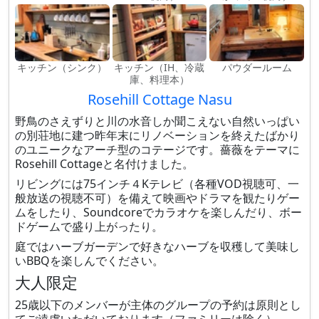
キッチン（シンク）
キッチン（IH、冷蔵
パウダールーム
庫、料理本）
Rosehill Cottage Nasu
野鳥のさえずりと川の水音しか聞こえない自然いっぱい
の別荘地に建つ昨年末にリノベーションを終えたばかり
のユニークなアーチ型のコテージです。薔薇をテーマに
Rosehill Cottageと名付けました。
リビングには75インチ４Kテレビ（各種VOD視聴可、一
般放送の視聴不可）を備えて映画やドラマを観たりゲー
ムをしたり、Soundcoreでカラオケを楽しんだり、ボー
ドゲームで盛り上がったり。
庭ではハーブガーデンで好きなハーブを収穫して美味し
いBBQを楽しんでください。
大人限定
25歳以下のメンバーが主体のグループの予約は原則とし