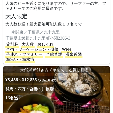
人気のビーチ近くにありますので、サーファーの方、フ
ァミリーでのご利用に最適です。
大人限定
大人数歓迎！最大宿泊可能人数１０名まで
南関東／千葉県／九十九里
千葉県山武郡九十九里町小関2305-3
貸別荘
大人数
おしゃれ
合宿・ワーケーション・研修
Wi-Fi
子連れ・ファミリー
全館禁煙
温泉近隣
海沿い・海水浴
天然温泉付き古民家を丸ごと貸し切る！
¥8,486～¥12,833
1人あたり目安
群馬・四万・吾妻・川原湯
16名迄