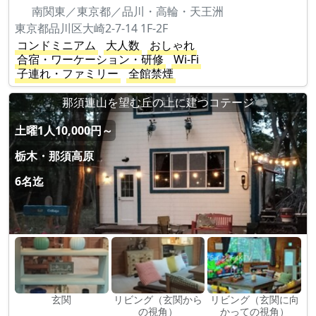
南関東／東京都／品川・高輪・天王洲
東京都品川区大崎2-7-14 1F-2F
コンドミニアム
大人数
おしゃれ
合宿・ワーケーション・研修
Wi-Fi
子連れ・ファミリー
全館禁煙
那須連山を望む丘の上に建つコテージ
土曜1人10,000円～
栃木・那須高原
6名迄
玄関
リビング（玄関から
リビング（玄関に向
の視角）
かっての視角）