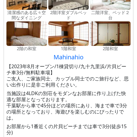
清潔感のある広々空
2階洋室ダブルベッ
二階洋室、ベッド２
間なダイニング
ド
台
2階の和室
1階和室
2階和室
Mahinahio
【2023年8月オープン/1棟貸切り/九十九里浜/片貝ビー
チ車3分/無料駐車場】
ご友人、ご家族同士、カップル同士でのご旅行など、思
い出作りに是非ご利用ください。
当施設は4LDKの別荘をモダンなお部屋に作り上げた快
適な部屋となっております。
千葉駅から車で45分ほどの場所にあり、海まで車で3分
の場所となっており、海遊びを楽しむのにぴったりで
は。
お部屋から1番近くの片貝ビーチまでは車で3分(徒歩15
分)