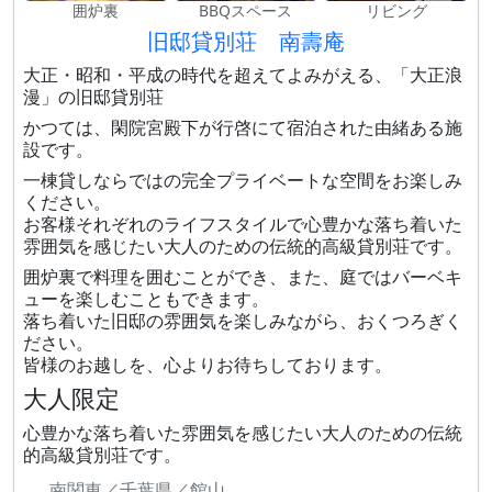
囲炉裏
BBQスペース
リビング
旧邸貸別荘 南壽庵
大正・昭和・平成の時代を超えてよみがえる、「大正浪
漫」の旧邸貸別荘
かつては、閑院宮殿下が行啓にて宿泊された由緒ある施
設です。
一棟貸しならではの完全プライベートな空間をお楽しみ
ください。
お客様それぞれのライフスタイルで心豊かな落ち着いた
雰囲気を感じたい大人のための伝統的高級貸別荘です。
囲炉裏で料理を囲むことができ、また、庭ではバーベキ
ューを楽しむこともできます。
落ち着いた旧邸の雰囲気を楽しみながら、おくつろぎく
ださい。
皆様のお越しを、心よりお待ちしております。
大人限定
心豊かな落ち着いた雰囲気を感じたい大人のための伝統
的高級貸別荘です。
南関東／千葉県／館山