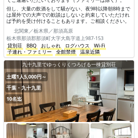
てご遠慮いただいております（ファミリーは除く）。
但し、大量の飲酒をして騒がない、夜9時以降朝8時まで
は屋外での大声での歓談はしないと約束していただけれ
ば予約を受け付けることもあります。ご相談ください。
北関東／栃木県／那須高原
栃木県那須郡那須町大字大島字道上987-153
貸別荘
BBQ
おしゃれ
ログハウス
Wi-Fi
子連れ・ファミリー
全館禁煙
温泉近隣
九十九里でゆっくりくつろげる一棟貸別荘
土曜1人5,000円～
千葉・九十九里
10名迄