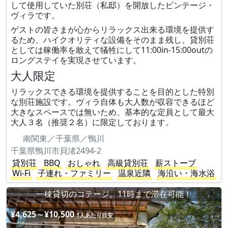
して使用していた別荘（私邸）を開放したビンテージ・
ヴィラです。
ゲストの皆さまが心からリラックス出来る環境を提供す
るため、ハイクオリティな設備をそのまま残し、貸別荘
としては稼働率を敢えて犠牲にして11:00in-15:00outの
ロングステイを実現させています。
大人限定
リラックスできる環境を提供することを目的とした特別
な別荘施設です。ヴィラ自体も大人数が収容できるほど
大きなスペースでは無いため、基本的な定員として最大
大人３名（推奨２名）に限定しております。
南関東／千葉県／鴨川
千葉県鴨川市貝渚2494-2
貸別荘
BBQ
おしゃれ
高級貸別荘
薪ストーブ
Wi-Fi
子連れ・ファミリー
温泉近隣
海沿い・海水浴
一棟貸切のコテージ。11時まで滞在可能！
¥4,625～¥10,500
1人あたり目安