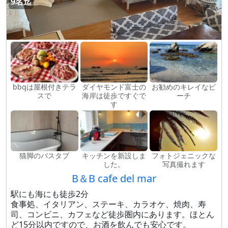
9名迄
bbqは屋根付きテラ
ダイヤモンド富士の
お勧めのキレイなビ
スで
海岸は徒歩ですぐで
ーチ
す
猫脚のバスタブ
キッチンを新設しま
フォトジェニックな
した。
写真撮れます
B＆B cafe del mar
駅にも海にも徒歩2分
食事処、イタリアン、ステーキ、カラオケ、焼肉、寿
司、コンビニ、カフェなど徒歩圏内にあります。ほとん
ど15分以内ですので、お酒を飲んでも安心です。