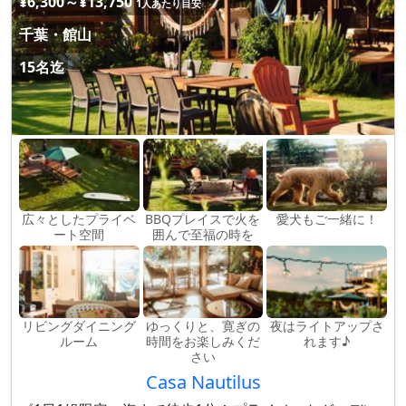
¥6,300～¥13,750
1人あたり目安
千葉・館山
15名迄
広々としたプライベ
BBQプレイスで火を
愛犬もご一緒に！
ート空間
囲んで至福の時を
リビングダイニング
ゆっくりと、寛ぎの
夜はライトアップさ
ルーム
時間をお楽しみくだ
れます♪
さい
Casa Nautilus