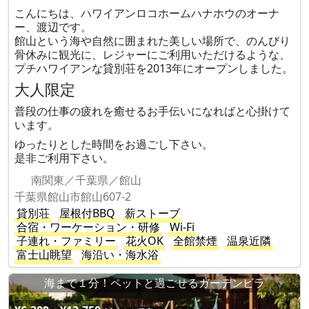
こんにちは、ハワイアンロコホームハナホウのオーナ
ー、渡辺です。
館山という海や自然に囲まれた美しい場所で、のんびり
骨休みに観光に、レジャーにご利用いただけるような、
プチハワイアンな貸別荘を2013年にオープンしました。
大人限定
普段の仕事の疲れを癒せるお手伝いになればと心掛けて
います。
ゆったりとした時間をお過ごし下さい。
是非ご利用下さい。
南関東／千葉県／館山
千葉県館山市館山607-2
貸別荘
屋根付BBQ
薪ストーブ
合宿・ワーケーション・研修
Wi-Fi
子連れ・ファミリー
花火OK
全館禁煙
温泉近隣
富士山眺望
海沿い・海水浴
海まで１分！ペットと過ごせるガーデンビラ