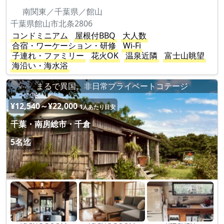
南関東／千葉県／館山
千葉県館山市北条2806
コンドミニアム
屋根付BBQ
大人数
合宿・ワーケーション・研修
Wi-Fi
子連れ・ファミリー
花火OK
温泉近隣
富士山眺望
海沿い・海水浴
まるで異国。非日常プライベートコテージ
¥12,540～¥22,000
1人あたり目安
千葉・南房総市・千倉
5名迄