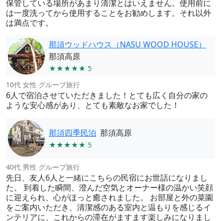
保管している場所があまり清潔とはいえません。使用前に
は一度洗ってから使用することをお勧めします。それ以外
は満点です。
那須ウッドハウス（NASU WOOD HOUSE）
那須高原
★★★★★ 5
10代 女性 グループ旅行
6人で宿泊させていただきました！とても広く自分の家の
ような安心感があり、とても素敵なお家でした！
那須四季民泊
那須高原
★★★★★ 5
40代 男性 グループ旅行
先日、友人6人と一緒にこちらの民宿にお世話になりまし
た。 到着した瞬間、澄んだ空気とオーナー様の温かい笑顔
に迎えられ、心がほっと癒されました。 お部屋と外の菜園
をご案内いただき、清潔感のある室内と温もりを感じるイ
ンテリアに、これからの滞在がますます楽しみになりまし