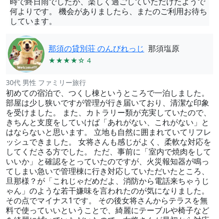
時で終日雨でしたが、楽しく過ごしていただけたようで
何よりです。 機会がありましたら、またのご利用お待ち
しています。
那須の貸別荘 のんびれっじ
那須塩原
★★★★☆ 4
30代 男性 ファミリー旅行
初めての宿泊で、つくし棟というところで一泊しました。
部屋は少し狭いですが管理が行き届いており、清潔な印象
を受けました。 また、カトラリー類が充実していたので、
きちんと支度をしていけば「あれがない、これがない」と
はならないと思います。 立地も自然に囲まれていてリフレ
ッシュできました。 女将さんも感じがよく、柔軟な対応を
してくださる方でした。 ただ、事前に「室内で焼肉をして
いいか」と確認をとっていたのですが、火災報知器が鳴っ
てしまい急いで管理棟に行き対応していただいたところ、
旦那様？が「これじゃだめだよ、消防から電話来ちゃうじ
ゃん」のような若干嫌味を言われたのが気になりました。
その点でマイナス1です。 その後女将さんからテラスを無
料で使っていいということで、綺麗にテーブルや椅子など