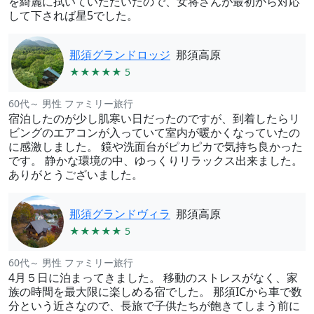
を綺麗に拭いていただいたので、女将さんが最初から対応
して下されば星5でした。
那須グランドロッジ
那須高原
★★★★★ 5
60代～ 男性 ファミリー旅行
宿泊したのが少し肌寒い日だったのですが、到着したらリ
ビングのエアコンが入っていて室内が暖かくなっていたの
に感激しました。 鏡や洗面台がピカピカで気持ち良かった
です。 静かな環境の中、ゆっくりリラックス出来ました。
ありがとうございました。
那須グランドヴィラ
那須高原
★★★★★ 5
60代～ 男性 ファミリー旅行
4月５日に泊まってきました。 移動のストレスがなく、家
族の時間を最大限に楽しめる宿でした。 那須ICから車で数
分という近さなので、長旅で子供たちが飽きてしまう前に