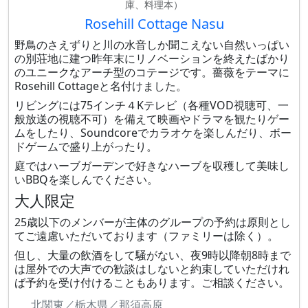
庫、料理本）
Rosehill Cottage Nasu
野鳥のさえずりと川の水音しか聞こえない自然いっぱい
の別荘地に建つ昨年末にリノベーションを終えたばかり
のユニークなアーチ型のコテージです。薔薇をテーマに
Rosehill Cottageと名付けました。
リビングには75インチ４Kテレビ（各種VOD視聴可、一
般放送の視聴不可）を備えて映画やドラマを観たりゲー
ムをしたり、Soundcoreでカラオケを楽しんだり、ボー
ドゲームで盛り上がったり。
庭ではハーブガーデンで好きなハーブを収穫して美味し
いBBQを楽しんでください。
大人限定
25歳以下のメンバーが主体のグループの予約は原則とし
てご遠慮いただいております（ファミリーは除く）。
但し、大量の飲酒をして騒がない、夜9時以降朝8時まで
は屋外での大声での歓談はしないと約束していただけれ
ば予約を受け付けることもあります。ご相談ください。
北関東／栃木県／那須高原