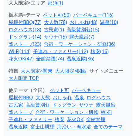
大人限定×エリア
那須(1)
栃木県×テーマ
ペット可(50)
バーベキュー(116)
屋根付BBQ(77)
大人数(78)
おしゃれ(48)
温泉(10)
ログハウス(18)
古民家(1)
高級貸別荘(15)
ドッグラン(14)
サウナ(15)
露天風呂(7)
薪ストーブ(23)
合宿・ワーケーション・研修(36)
Wi-Fi(114)
子連れ・ファミリー(112)
格安(16)
花火OK(47)
全館禁煙(74)
温泉近隣(86)
特集
大人限定×関東
大人限定×関西
サイトメニュー
大人限定 TOP
他テーマ（全国）
ペット可
バーベキュー
屋根付BBQ
大人数
おしゃれ
温泉
ログハウス
古民家
高級貸別荘
ドッグラン
サウナ
露天風呂
薪ストーブ
合宿・ワーケーション・研修
Wi-Fi
子連れ・ファミリー
格安
花火OK
全館禁煙
温泉近隣
富士山眺望
海沿い・海水浴
全てのテーマ