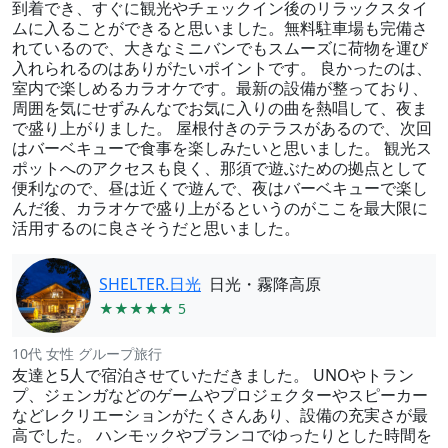
到着でき、すぐに観光やチェックイン後のリラックスタイ
ムに入ることができると思いました。無料駐車場も完備さ
れているので、大きなミニバンでもスムーズに荷物を運び
入れられるのはありがたいポイントです。 良かったのは、
室内で楽しめるカラオケです。最新の設備が整っており、
周囲を気にせずみんなでお気に入りの曲を熱唱して、夜ま
で盛り上がりました。 屋根付きのテラスがあるので、次回
はバーベキューで食事を楽しみたいと思いました。 観光ス
ポットへのアクセスも良く、那須で遊ぶための拠点として
便利なので、昼は近くで遊んで、夜はバーベキューで楽し
んだ後、カラオケで盛り上がるというのがここを最大限に
活用するのに良さそうだと思いました。
SHELTER.日光
日光・霧降高原
★★★★★ 5
10代 女性 グループ旅行
友達と5人で宿泊させていただきました。 UNOやトラン
プ、ジェンガなどのゲームやプロジェクターやスピーカー
などレクリエーションがたくさんあり、設備の充実さが最
高でした。 ハンモックやブランコでゆったりとした時間を