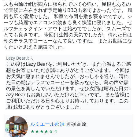
スも虫除け網が四方に張られていて心強い。屋根もあるの
で天候に左右されず予定通りBBQ出来てよかったです。 風
呂も広く清潔でした。 和室で布団を敷き寝るのですが、シ
ーツも綺麗でエアコンの効きも良く快適に寝れました。 セ
ルフチェックイン・アウトは始めてでしたが、スムーズで
とても良きです。 今回は生憎の天気でしたが、晴れた日は
朝のテラスでコーヒーなんて良いですね。 またお世話にな
りたいと思える施設でした。
Lazy Bearより
この度はLazy Bearをご利用いただき、また心温まるご感
想をお寄せいただき誠にありがとうございます。 今回は
お天気に恵まれませんでしたが、おっしゃる通り、晴れ
た日の朝はテラスでコーヒーを飲みながら、鳥の声や森
の景色を楽しんでいただけます。ぜひ次回は晴れた日のL
azy Bearもお楽しみいただければ幸いです。 また皆様に
ご利用いただける日を心よりお待ちしております。この
度は誠にありがとうございました。
ルミエール那須
那須高原
★★★★☆ 4