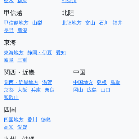
栃木
群馬
神奈川
甲信越
北陸
甲信越地方
山梨
北陸地方
富山
石川
福井
長野
新潟
東海
東海地方
静岡・伊豆
愛知
岐阜
三重
関西・近畿
中国
関西・近畿地方
滋賀
中国地方
島根
鳥取
京都
大阪
兵庫
奈良
岡山
広島
山口
和歌山
四国
四国地方
香川
徳島
高知
愛媛