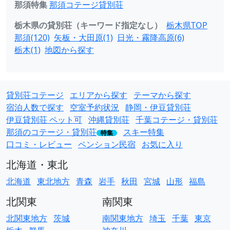
那須特集
那須コテージ貸別荘
栃木県の貸別荘（キーワード指定なし）
栃木県TOP
那須(120)
矢板・大田原(1)
日光・霧降高原(6)
栃木(1)
地図から探す
貸別荘コテージ
エリアから探す
テーマから探す
宿泊人数で探す
空室予約状況
静岡・伊豆貸別荘
伊豆貸別荘 ペット可
沖縄貸別荘
千葉コテージ・貸別荘
那須のコテージ・貸別荘
スキー特集
特集
口コミ・レビュー
ペンション民宿
お気に入り
北海道・東北
北海道
東北地方
青森
岩手
秋田
宮城
山形
福島
北関東
南関東
北関東地方
茨城
南関東地方
埼玉
千葉
東京