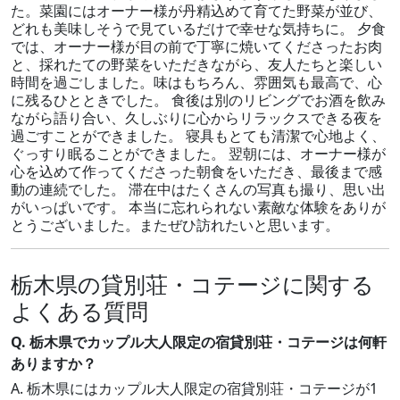
た。菜園にはオーナー様が丹精込めて育てた野菜が並び、
どれも美味しそうで見ているだけで幸せな気持ちに。 夕食
では、オーナー様が目の前で丁寧に焼いてくださったお肉
と、採れたての野菜をいただきながら、友人たちと楽しい
時間を過ごしました。味はもちろん、雰囲気も最高で、心
に残るひとときでした。 食後は別のリビングでお酒を飲み
ながら語り合い、久しぶりに心からリラックスできる夜を
過ごすことができました。 寝具もとても清潔で心地よく、
ぐっすり眠ることができました。 翌朝には、オーナー様が
心を込めて作ってくださった朝食をいただき、最後まで感
動の連続でした。 滞在中はたくさんの写真も撮り、思い出
がいっぱいです。 本当に忘れられない素敵な体験をありが
とうございました。またぜひ訪れたいと思います。
栃木県の貸別荘・コテージに関する
よくある質問
Q. 栃木県でカップル大人限定の宿貸別荘・コテージは何軒
ありますか？
A. 栃木県にはカップル大人限定の宿貸別荘・コテージが1