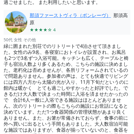
過ごせました。 また利用したいと思います。
那須ファーストヴィラ（ボンレーヴ）
那須高
原
★★★★☆ 4
50代 女性 その他
緑に囲まれた別荘でのリトリートで4泊させて頂きまし
た。女性のみ9名、各寝室におトイレが設置され、お風呂
も2つで3名ずつ入浴可能。キッチンも広く、テーブルと椅
子も宿泊人数より多くあるため、こちらの施設に決めまし
た。老朽化は否めませんが、各所リフォームされているの
で問題ありません。参加者の声は、とても快適でリビング
には四方八方から太陽の光が入り、11月下旬だというのに
館内は暖かく とても過ごしやすかったと好評でした。で
きるだけ大人数で決まった時間に入浴を済ませたかったの
で 合計6人一般に入浴できる施設はほとんどありませ
ん。次のリトリートの際もこちらの施設にお世話になると
決めています。ただ1つ食器関係の管理状態があまり良く
ありません。また、お箸が常備されておらず、食事の前に
外へ買いに出るという手間もありました。大人数宿泊可能
な施設ではありますが、食器が揃っていないのと、食器を