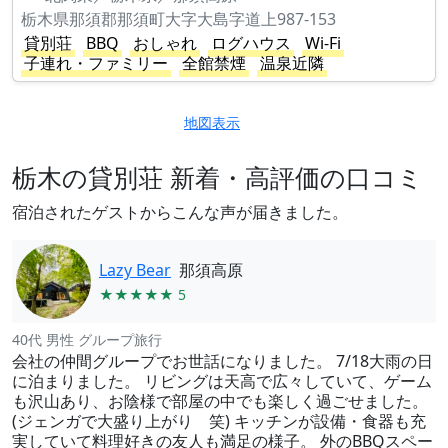
栃木県那須郡那須町大字大島字道上987-153
貸別荘
BBQ
おしゃれ
ログハウス
Wi-Fi
子連れ・ファミリー
全館禁煙
温泉近隣
地図表示
栃木の貸別荘 新着・高評価の口コミ
宿泊されたゲストからこんな声が届きました。
Lazy Bear
那須高原
★★★★★ 5
40代 男性 グループ旅行
会社の仲間グループでお世話になりました。 7/18大雨の日
に泊まりました。 リビングは天高で広々していて、ゲーム
も沢山あり、お陰様で部屋の中でも楽しく過ごせました。
(ジェンガで大盛り上がり 笑) キッチンが設備・食器も充
実していて料理好きの友人も満足の様子。 外のBBQスペー