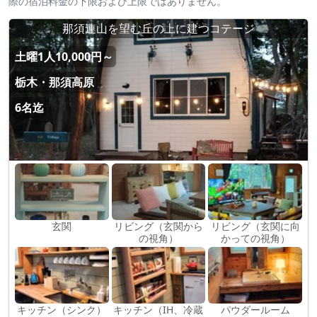
際の宿泊料金の下限および上限ではありません。
那須連山を望む丘の上に建つコテージ
土曜1人10,000円～
栃木・那須高原
6名迄
玄関
リビング（玄関から
リビング（玄関に向
の視角）
かっての視角）
キッチン（シンク）
キッチン（IH、冷蔵
パウダールーム