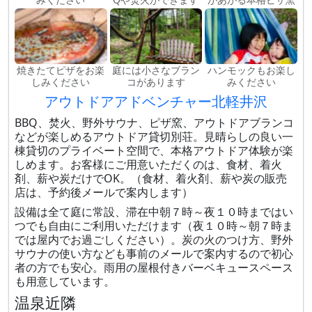
焼きたてピザをお楽
庭には小さなブラン
ハンモックもお楽し
しみください
コがあります
みください
アウトドアアドベンチャー北軽井沢
BBQ、焚火、野外サウナ、ピザ窯、アウトドアブランコ
などが楽しめるアウトドア貸切別荘。見晴らしの良い一
棟貸切のプライベート空間で、本格アウトドア体験が楽
しめます。お客様にご用意いただくのは、食材、着火
剤、薪や炭だけでOK。（食材、着火剤、薪や炭の販売
店は、予約後メールで案内します）
設備は全て庭に常設、滞在中朝７時～夜１０時まではい
つでも自由にご利用いただけます（夜１０時～朝７時ま
では屋内でお過ごしください）。炭の火のつけ方、野外
サウナの使い方なども事前のメールで案内するので初心
者の方でも安心。雨用の屋根付きバーベキュースペース
も用意しています。
温泉近隣