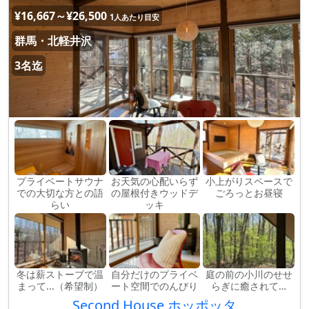
¥16,667～¥26,500
1人あたり目安
群馬・北軽井沢
3名迄
プライベートサウナ
お天気の心配いらず
小上がりスペースで
での大切な方との語
の屋根付きウッドデ
ごろっとお昼寝
らい
ッキ
冬は薪ストーブで温
自分だけのプライベ
庭の前の小川のせせ
まって...（希望制）
ート空間でのんびり
らぎに癒されて…
Second House ホッポッタ