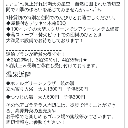
｡.｡･.｡ﾟ+｡見上げれば満天の星空 自然に囲まれた貸切空
間で四季の移ろいを感じてみませんか｡.｡･.｡ﾟ+｡
1棟貸切の特別な空間でのんびりとお過ごしください。
◆屋根付きデッキで本格BBQ
◆100インチの大型スクリーンでシアターシステム鑑賞
◆薪ストーブ・焚火ピットでの団欒のひととき
大満足の設備でお待ちしております！
_ _ _ _ _ _ _ _ _ _ _ _ _ _ _ _ _ _
連泊プランが断然お得です！
★2泊20%引、3泊30％引、4泊35%引★
5泊以上＆長期ご滞在も受け付けております。
温泉近隣
●ホテルグリーンプラザ 暁の湯
立ち寄り入浴 大人1300円 子供650円
●つつじの湯 大人600円 子供300円
その他アゴラテラス周辺には、徒歩で行くことができ
る、高原野菜の直売所や
お子様でも楽しめるゴルフ場の施設等がございます。
周辺情報をご参照ください！