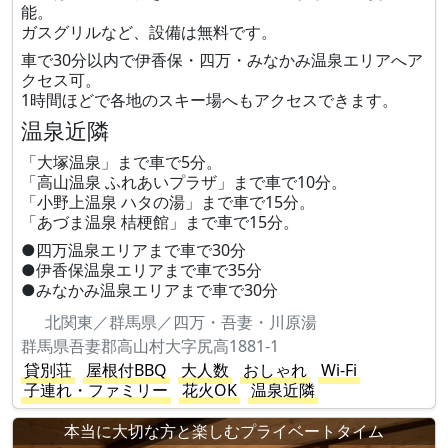
能。
ガスグリルなど、設備は無料です。
車で30分以内で伊香保・四万・みなかみ温泉エリアへア
クセス可。
1時間ほどで各地のスキー場へもアクセスできます。
温泉近隣
「大塚温泉」まで車で5分。
「高山温泉 ふれあいプラザ」まで車で10分。
「小野上温泉 ハタの湯」まで車で15分。
「あづま温泉 桔梗館」まで車で15分。
●四万温泉エリアまで車で30分
●伊香保温泉エリアまで車で35分
●みなかみ温泉エリアまで車で30分
北関東／群馬県／四万・吾妻・川原湯
群馬県吾妻郡高山村大字尻高1881-1
貸別荘
屋根付BBQ
大人数
おしゃれ
Wi-Fi
子連れ・ファミリー
花火OK
温泉近隣
本当に大切な方と楽しむプライベートタイム