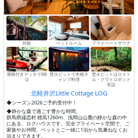
外観
ベッドルーム
プライベートサウナ
屋根付きデッキでBB
焚火ピットで本格キ
焚火ピットはロスト
Q
ャンプ料理
ル・クワトロポッド
常設
北軽井沢Little Cottage LOG
◆シーズン2026ご予約受付中！
◆静かな森で過ごす豊かな時間。
群馬県嬬恋村 標高1260m、浅間山山麓の静かな森の中
にある、ログハウスです。完全プライベート空間で、ご
家族やお仲間、ペットとご一緒に1泊から気兼ねなくお
泊まりできます。