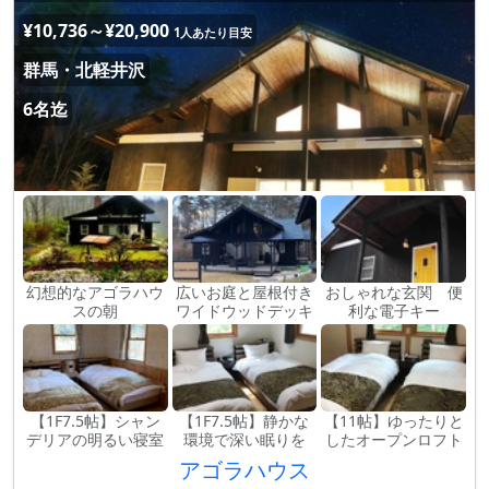
¥10,736～¥20,900
1人あたり目安
群馬・北軽井沢
6名迄
幻想的なアゴラハウ
広いお庭と屋根付き
おしゃれな玄関 便
スの朝
ワイドウッドデッキ
利な電子キー
【1F7.5帖】シャン
【1F7.5帖】静かな
【11帖】ゆったりと
デリアの明るい寝室
環境で深い眠りを
したオープンロフト
アゴラハウス