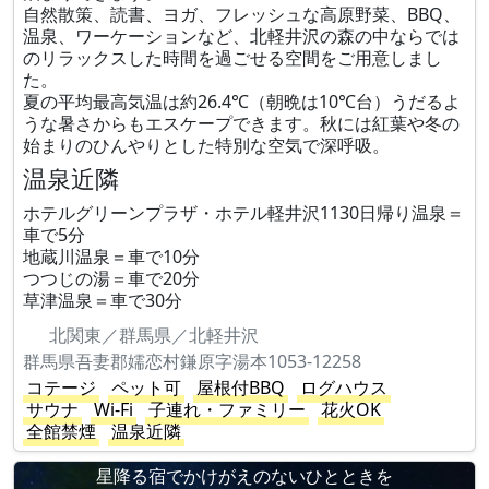
自然散策、読書、ヨガ、フレッシュな高原野菜、BBQ、
温泉、ワーケーションなど、北軽井沢の森の中ならでは
のリラックスした時間を過ごせる空間をご用意しまし
た。
夏の平均最高気温は約26.4℃（朝晩は10℃台）うだるよ
うな暑さからもエスケープできます。秋には紅葉や冬の
始まりのひんやりとした特別な空気で深呼吸。
温泉近隣
ホテルグリーンプラザ・ホテル軽井沢1130日帰り温泉＝
車で5分
地蔵川温泉＝車で10分
つつじの湯＝車で20分
草津温泉＝車で30分
北関東／群馬県／北軽井沢
群馬県吾妻郡嬬恋村鎌原字湯本1053-12258
コテージ
ペット可
屋根付BBQ
ログハウス
サウナ
Wi-Fi
子連れ・ファミリー
花火OK
全館禁煙
温泉近隣
星降る宿でかけがえのないひとときを