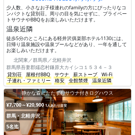
少人数、小さなお子様連れのfamilyの方にぴったりなコ
ンパクトな貸別荘。周りの目を気にせずに、プライベー
トサウナやBBQをお楽しみいただけます。
温泉近隣
徒歩5分のところにある軽井沢俱楽部ホテル1130には、
日帰り温泉施設や温泉プールなどがあり、一年を通して
お楽しみいただけます。
北関東／群馬県／北軽井沢
群馬県吾妻郡嬬恋村鎌原大カイシコ１５３４－３
貸別荘
屋根付BBQ
サウナ
薪ストーブ
Wi-Fi
子連れ・ファミリー
格安
全館禁煙
温泉近隣
静かな森にたたずむサウナ付きログハウス
¥7,700～¥20,900
1人あたり目安
群馬・北軽井沢
5名迄