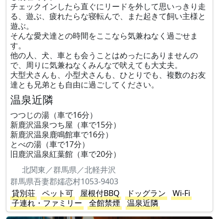
チェックインしたら直ぐにリードを外して思いっきり走
る、遊ぶ、疲れたらな寝転んで、また起きて飼い主様と
遊ぶ。
そんな愛犬達との時間をここなら気兼ねなく過ごせま
す。
他の人、犬、車とも会うことはめったにありませんの
で、周りに気兼ねなくみんなで吠えても大丈夫。
大型犬さんも、小型犬さんも、ひとりでも、複数のお友
達とも兄弟とも自由に過ごしてください。
温泉近隣
つつじの湯（車で16分）
新鹿沢温泉つち屋（車で15分）
新鹿沢温泉鹿鳴館車で16分）
とべの湯（車で17分）
旧鹿沢温泉紅葉館（車で20分）
北関東／群馬県／北軽井沢
群馬県吾妻郡嬬恋村1053-9403
貸別荘
ペット可
屋根付BBQ
ドッグラン
Wi-Fi
子連れ・ファミリー
全館禁煙
温泉近隣