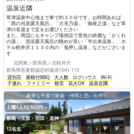
温泉近隣
草津温泉中心地まで車で約３０分です。お時間あれば
「西の河原露天風呂」「大滝乃湯」「御座之湯」など草
津の名湯まで足をお運びください
また、周辺にもキャンプ場併設で景色の綺麗な「かくれ
の湯」、混浴露天風呂の眺めが良い「半出来温泉」、ホ
テル軽井沢１１３０内の「鬼押し温泉」などがございま
す
北関東／群馬県／北軽井沢
群馬県吾妻郡嬬恋村鎌原1041-110
貸別荘
屋根付BBQ
大人数
ログハウス
Wi-Fi
子連れ・ファミリー
格安
花火OK
温泉近隣
豪華な平屋で家族・仲間と思い出作り
土曜1人12,592円～
群馬・玉原・沼田・老神
12名迄