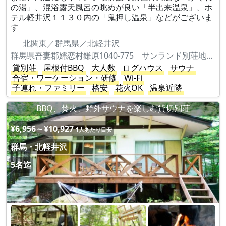
の湯」、混浴露天風呂の眺めが良い「半出来温泉」、ホ
テル軽井沢１１３０内の「鬼押し温泉」などがございま
す
北関東／群馬県／北軽井沢
群馬県吾妻郡嬬恋村鎌原1040-775 サンランド別荘地S45-2
貸別荘
屋根付BBQ
大人数
ログハウス
サウナ
合宿・ワーケーション・研修
Wi-Fi
子連れ・ファミリー
格安
花火OK
温泉近隣
BBQ、焚火、野外サウナを楽しむ貸切別荘
¥6,956～¥10,927
1人あたり目安
群馬・北軽井沢
5名迄