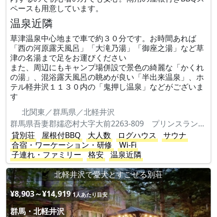
ペースも用意しています。
温泉近隣
草津温泉中心地まで車で約３０分です。お時間あれば
「西の河原露天風呂」「大滝乃湯」「御座之湯」など草
津の名湯まで足をお運びください
また、周辺にもキャンプ場併設で景色の綺麗な「かくれ
の湯」、混浴露天風呂の眺めが良い「半出来温泉」、ホ
テル軽井沢１１３０内の「鬼押し温泉」などがございま
す
北関東／群馬県／北軽井沢
群馬県吾妻郡嬬恋村大字大前2263-809 プリンスランド花の街210-2
貸別荘
屋根付BBQ
大人数
ログハウス
サウナ
合宿・ワーケーション・研修
Wi-Fi
子連れ・ファミリー
格安
温泉近隣
北軽井沢で愛犬とすごせる別荘
¥8,903～¥14,919
1人あたり目安
群馬・北軽井沢