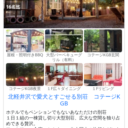
16名迄
屋根・照明付きBBQ
大型バーベキューグ
コテージKGB玄関
リル（有料）
コテージKGB夜景
１F広々ダイニング
１Fリビング
北軽井沢で愛犬とすごせる別荘 コテージK
GB
ホテルでもペンションでもないあなただけの別荘
１日１組の一棟貸し切り大型別荘、広大な空間を独り占
めできる贅沢。