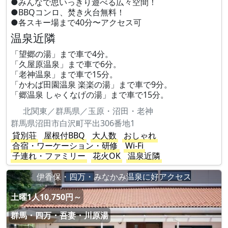
●みんなで思いっきり遊べる広々空間！
●BBQコンロ、焚き火台無料！
●各スキー場まで40分〜アクセス可
温泉近隣
「望郷の湯」まで車で4分。
「久屋原温泉」まで車で6分。
「老神温泉」まで車で15分。
「かわば田園温泉 楽楽の湯」まで車で9分。
「郷温泉 しゃくなげの湯」まで車で15分。
北関東／群馬県／玉原・沼田・老神
群馬県沼田市白沢町平出306番地1
貸別荘
屋根付BBQ
大人数
おしゃれ
合宿・ワーケーション・研修
Wi-Fi
子連れ・ファミリー
花火OK
温泉近隣
伊香保・四万・みなかみ温泉に好アクセス
土曜1人10,750円～
群馬・四万・吾妻・川原湯