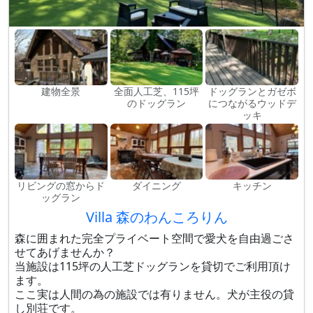
建物全景
全面人工芝、115坪
ドッグランとガゼボ
のドッグラン
につながるウッドデ
ッキ
リビングの窓からド
ダイニング
キッチン
ッグラン
Villa 森のわんころりん
森に囲まれた完全プライベート空間で愛犬を自由過ごさ
せてあげませんか？
当施設は115坪の人工芝ドッグランを貸切でご利用頂け
ます。
ここ実は人間の為の施設では有りません。犬が主役の貸
し別荘です。