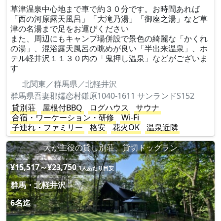
草津温泉中心地まで車で約３０分です。お時間あれば
「西の河原露天風呂」「大滝乃湯」「御座之湯」など草
津の名湯まで足をお運びください
また、周辺にもキャンプ場併設で景色の綺麗な「かくれ
の湯」、混浴露天風呂の眺めが良い「半出来温泉」、ホ
テル軽井沢１１３０内の「鬼押し温泉」などがございま
す
北関東／群馬県／北軽井沢
群馬県吾妻郡嬬恋村鎌原1040-1611 サンランドS152
貸別荘
屋根付BBQ
ログハウス
サウナ
合宿・ワーケーション・研修
Wi-Fi
子連れ・ファミリー
格安
花火OK
温泉近隣
犬が主役の貸し別荘、貸切ドッグラン
¥15,517～¥23,750
1人あたり目安
群馬・北軽井沢
6名迄