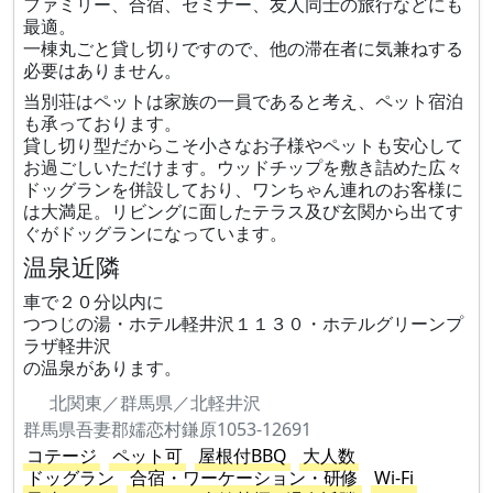
ファミリー、合宿、セミナー、友人同士の旅行などにも
最適。
一棟丸ごと貸し切りですので、他の滞在者に気兼ねする
必要はありません。
当別荘はペットは家族の一員であると考え、ペット宿泊
も承っております。
貸し切り型だからこそ小さなお子様やペットも安心して
お過ごしいただけます。ウッドチップを敷き詰めた広々
ドッグランを併設しており、ワンちゃん連れのお客様に
は大満足。リビングに面したテラス及び玄関から出てす
ぐがドッグランになっています。
温泉近隣
車で２０分以内に
つつじの湯・ホテル軽井沢１１３０・ホテルグリーンプ
ラザ軽井沢
の温泉があります。
北関東／群馬県／北軽井沢
群馬県吾妻郡嬬恋村鎌原1053-12691
コテージ
ペット可
屋根付BBQ
大人数
ドッグラン
合宿・ワーケーション・研修
Wi-Fi