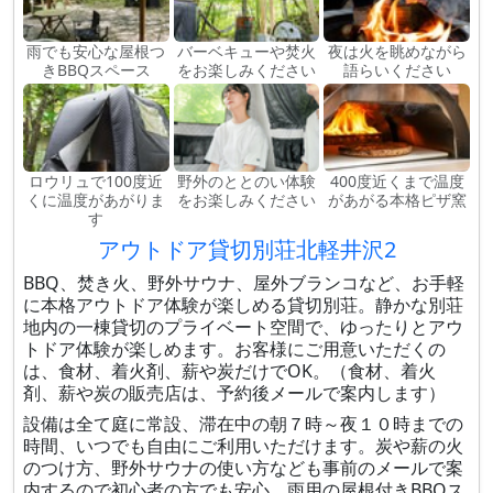
雨でも安心な屋根つ
バーベキューや焚火
夜は火を眺めながら
きBBQスペース
をお楽しみください
語らいください
ロウリュで100度近
野外のととのい体験
400度近くまで温度
くに温度があがりま
をお楽しみください
があがる本格ピザ窯
す
アウトドア貸切別荘北軽井沢2
BBQ、焚き火、野外サウナ、屋外ブランコなど、お手軽
に本格アウトドア体験が楽しめる貸切別荘。静かな別荘
地内の一棟貸切のプライベート空間で、ゆったりとアウ
トドア体験が楽しめます。お客様にご用意いただくの
は、食材、着火剤、薪や炭だけでOK。（食材、着火
剤、薪や炭の販売店は、予約後メールで案内します）
設備は全て庭に常設、滞在中の朝７時～夜１０時までの
時間、いつでも自由にご利用いただけます。炭や薪の火
のつけ方、野外サウナの使い方なども事前のメールで案
内するので初心者の方でも安心。雨用の屋根付きBBQス