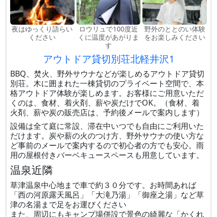
夜はゆっくり語らい
ロウリュで100度近
野外のととのい体験
ください
くに温度があがりま
をお楽しみください
す
アウトドア貸切別荘北軽井沢1
BBQ、焚火、野外サウナなどが楽しめるアウトドア貸切
別荘。木に囲まれた一棟貸切のプライベート空間で、本
格アウトドア体験が楽しめます。お客様にご用意いただ
くのは、食材、着火剤、薪や炭だけでOK。（食材、着
火剤、薪や炭の販売店は、予約後メールで案内します）
設備は全て庭に常設、滞在中いつでも自由にご利用いた
だけます。炭や薪の火のつけ方、野外サウナの使い方な
ど事前のメールで案内するので初心者の方でも安心。雨
用の屋根付きバーベキュースペースも用意しています。
温泉近隣
草津温泉中心地まで車で約３０分です。お時間あれば
「西の河原露天風呂」「大滝乃湯」「御座之湯」など草
津の名湯まで足をお運びください
また、周辺にもキャンプ場併設で景色の綺麗な「かくれ