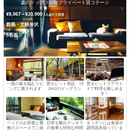
森のドッグラン付プライベート貸コテージ
¥8,067～¥20,900
1人あたり目安
群馬・北軽井沢
5名迄
一面の森を臨むリビ
焚火ピット併設、10
焚火ピットでアウト
ングに癒されます
0m2のドッグラン
ドア料理も愉しめま
す！
ベッドのお部屋と畳
日常を離れデッキで
キッチンには食器や
敷のスペースでご就
の食事も特別な時間
調理器具揃っていま