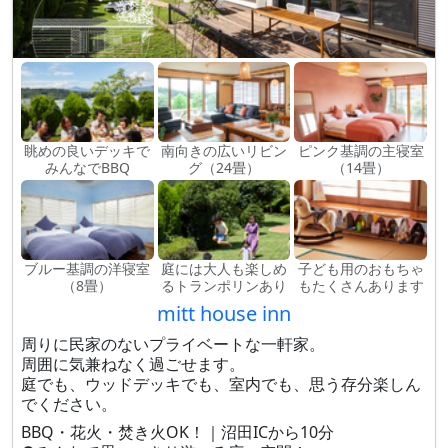
眺めの良いデッキで
南向きの広いリビン
ピンク基調の主寝室
みんなでBBQ
グ（24畳）
（14畳）
ブルー基調の洋寝室
庭には大人も楽しめ
子ども用のおもちゃ
（8畳）
るトランポリンあり
もたくさんあります
mitt house inn
周りに民家のないプライベートな一軒家。
周囲に気兼ねなく過ごせます。
庭でも、ウッドデッキでも、室内でも、思う存分楽しん
でください。
BBQ・花火・焚き火OK！｜沼田ICから10分