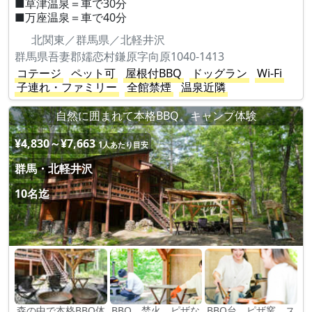
■草津温泉＝車で30分
■万座温泉＝車で40分
北関東／群馬県／北軽井沢
群馬県吾妻郡嬬恋村鎌原字向原1040-1413
コテージ
ペット可
屋根付BBQ
ドッグラン
Wi-Fi
子連れ・ファミリー
全館禁煙
温泉近隣
自然に囲まれて本格BBQ、キャンプ体験
¥4,830～¥7,663
1人あたり目安
群馬・北軽井沢
10名迄
森の中で本格BBQ体
BBQ、焚火、ピザな
BBQ台、ピザ窯、ス