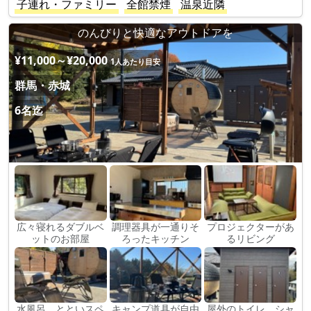
子連れ・ファミリー
全館禁煙
温泉近隣
のんびりと快適なアウトドアを
¥11,000～¥20,000
1人あたり目安
群馬・赤城
6名迄
広々寝れるダブルベ
調理器具が一通りそ
プロジェクターがあ
ットのお部屋
ろったキッチン
るリビング
水風呂、とといスペ
キャンプ道具が自由
屋外のトイレ、シャ