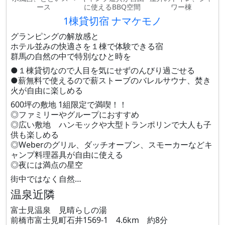
ース
に使えるBBQ空間
ワー棟
1棟貸切宿 ナマケモノ
グランピングの解放感と
ホテル並みの快適さを１棟で体験できる宿
群馬の自然の中で特別なひと時を
●１棟貸切なので人目を気にせずのんびり過ごせる
●薪無料で使えるので薪ストーブのバレルサウナ、焚き
火が自由に楽しめる
600坪の敷地 1組限定で満喫！！
◎ファミリーやグループにおすすめ
◎広い敷地 ハンモックや大型トランポリンで大人も子
供も楽しめる
◎Weberのグリル、ダッチオーブン、スモーカーなどキ
ャンプ料理器具が自由に使える
◎夜には満点の星空
街中ではなく自然…
温泉近隣
富士見温泉 見晴らしの湯
前橋市富士見町石井1569-1 4.6km 約8分