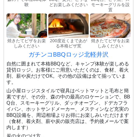
験
どお楽しみください
モーキーグリルを設
置
焼きたてピザをお楽
200度近くまであが
焼きたてピザをお楽
しみください
る本格ピザ窯
しみください
ガチンコBBQロッジ北軽井沢
自然に囲まれて本格BBQなど、キャンプ体験が楽しめる
貸切ロッジ。お客様にご用意いただくのは、食材、着火
剤、薪や炭だけでOK。その他の設備は全て揃っていま
す。
山小屋ロッジスタイルで寝具はベットマットと毛布と簡
素ですが、その分、森の中の最高のロケーションで、BB
Q台、スモーキーグリル、ダッチオーブン、ドデカフラ
イパン、ホットサンドメーカー、メスティンなど充実の
BBQ設備を、周辺相場よりお得にお楽しみいただけます
（食材、着火剤、薪や炭の販売店は、予約後メールで案
内します）
炭の火のつけ方…