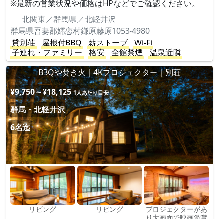
※最新の営業状況や価格はHPなどでご確認ください。
北関東／群馬県／北軽井沢
群馬県吾妻郡嬬恋村鎌原藤原1053-4980
貸別荘
屋根付BBQ
薪ストーブ
Wi-Fi
子連れ・ファミリー
格安
全館禁煙
温泉近隣
BBQや焚き火｜4Kプロジェクター｜別荘
¥9,750～¥18,125
1人あたり目安
群馬・北軽井沢
6名迄
リビング
リビング
プロジェクターがあ
り大画面で映画鑑賞