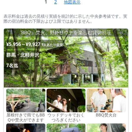
1
2
地図表示
表示料金は過去の見積り実績を統計的に示した中央参考値です。実
際の宿泊料金の下限および上限ではありません。
BBQ、焚火、野外サウナを楽しむ貸切別荘
¥5,956～¥9,927
1人あたり目安
群馬・北軽井沢
7名迄
屋根付きで雨でもBB
ウッドデッキでおく
BBQ焚火台
Qや焚火ができます
つろぎください