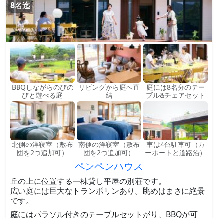
8名迄
BBQしながらのびの
リビングから庭へ直
庭には8名分のテー
びと遊べる庭
結
ブル&チェアセット
北側の洋寝室（敷布
南側の洋寝室（敷布
車は4台駐車可（カ
団を2つ追加可）
団を2つ追加可）
ーポートと道路沿）
ペンペンハウス
丘の上に位置する一棟貸し平屋の別荘です。
広い庭には巨大なトランポリンあり。眺めはまさに絶景
です。
庭にはパラソル付きのテーブルセットがり、BBQが可