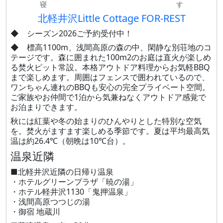
寝
す
北軽井沢Little Cottage FOR-REST
◆ シーズン2026ご予約受付中！
◆ 標高1100m、浅間高原の森の中、閑静な別荘地のコ
テージです。​森に囲まれた100m2のお庭は直火が楽しめ
る焚火ピット常設。本格アウトドア料理からお気軽BBQ
まで楽しめます。周囲はフェンスで囲われているので、
ワンちゃん連れのBBQも安心の完全プライベート空間。
ご家族やお仲間で1泊から気兼ねなく​アウトドア感覚で
お泊まりできます。
​​秋には紅葉や冬の始まりのひんやりとした特別な空気
を。焚火がますます楽しめる季節です。夏は平均最高気
温は約26.4℃（朝晩は10℃台）。
温泉近隣
■北軽井沢近隣の日帰り温泉
・ホテルグリーンプラザ「暁の湯」
・ホテル軽井沢1130「鬼押温泉」
・浅間高原つつじの湯
・御宿 地蔵川