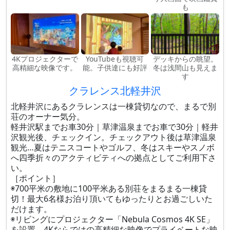
も
4Kプロジェクターで
YouTubeも視聴可
デッキからの眺望。
高精細な映像です。
能。子供達にも好評
冬は浅間山も見えま
す
クラレンス北軽井沢
北軽井沢にあるクラレンスは一棟貸切なので、まるで別
荘のオーナー気分。
軽井沢駅までお車30分｜草津温泉までお車で30分｜軽井
沢観光後、チェックイン。チェックアウト後は草津温泉
観光…夏はテニスコートやゴルフ、冬はスキーやスノボ
へ四季折々のアクティビティへの拠点としてご利用下さ
い。
［ポイント］
◉700平米の敷地に100平米ある別荘をまるまる一棟貸
切！最大6名様お泊り頂いてもゆったりとお過ごしいた
だけます。
◉リビングにプロジェクター「Nebula Cosmos 4K SE」
を設置、4Kならではの高精細な映像でプライベートな映