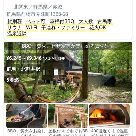
北関東／群馬県／赤城
群馬県前橋市滝窪町1368-58
貸別荘
ペット可
屋根付BBQ
大人数
古民家
サウナ
Wi-Fi
子連れ・ファミリー
花火OK
温泉近隣
BBQ、焚火、ピザ窯等が楽しめる貸切別荘
¥6,245～¥9,346
1人あたり目安
群馬・北軽井沢
5名迄
BBQ、焚火をお楽し
屋根付きで雨でもBB
400度近くまで温度
みください
Qや焚火ができます
があがる本格ピザ窯