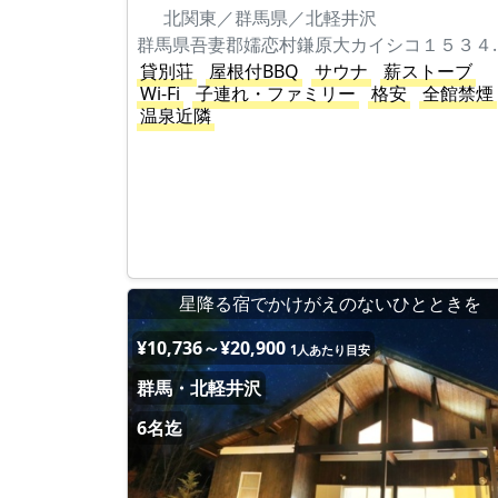
北関東／群馬県／北軽井沢
群馬県吾妻郡嬬恋
貸別荘
屋根付BBQ
サウナ
薪ストーブ
Wi-Fi
子連れ・ファミリー
格安
全館禁煙
温泉近隣
星降る宿でかけがえのないひとときを
¥10,736～¥20,900
1人あたり目安
群馬・北軽井沢
6名迄