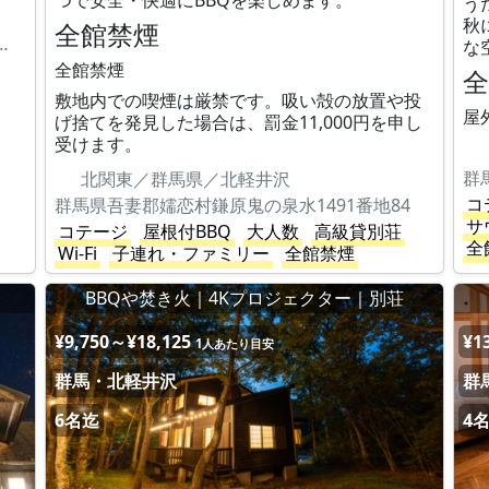
つで安全・快適にBBQを楽しめます。
う
秋
全館禁煙
村鎌原大カイシコ１５３４－３
な
全館禁煙
敷地内での喫煙は厳禁です。吸い殻の放置や投
屋
げ捨てを発見した場合は、罰金11,000円を申し
受けます。
群
北関東／群馬県／北軽井沢
コ
群馬県吾妻郡嬬恋村鎌原鬼の泉水1491番地84
サ
コテージ
屋根付BBQ
大人数
高級貸別荘
全
Wi-Fi
子連れ・ファミリー
全館禁煙
BBQや焚き火｜4Kプロジェクター｜別荘
¥9,750～¥18,125
¥1
1人あたり目安
群馬・北軽井沢
群
6名迄
4