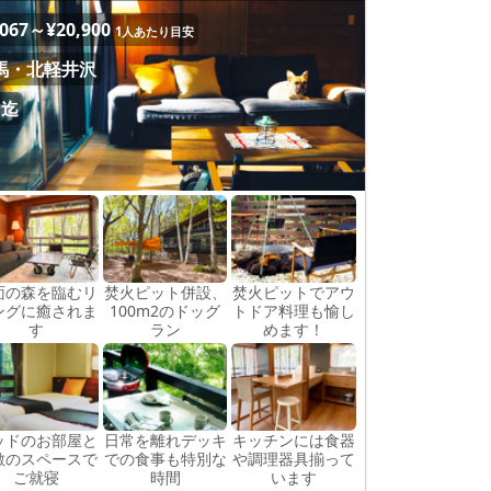
,067～¥20,900
1人あたり目安
馬・北軽井沢
名迄
面の森を臨むリ
焚火ピット併設、
焚火ピットでアウ
ングに癒されま
100m2のドッグ
トドア料理も愉し
す
ラン
めます！
ッドのお部屋と
日常を離れデッキ
キッチンには食器
敷のスペースで
での食事も特別な
や調理器具揃って
ご就寝
時間
います