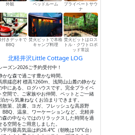
外観
ベッドルーム
プライベートサウ
ナ
根付きデッキで
焚火ピットで本格
焚火ピットはロス
BBQ
キャンプ料理
トル・クワトロポ
ッド常設
北軽井沢Little Cottage LOG
シーズン2026ご予約受付中！
静かな森で過ごす豊かな時間。
馬県嬬恋村 標高1260m、浅間山山麓の静かな
の中にある、ログハウスです。完全プライベ
ト空間で、ご家族やお仲間、ペットとご一緒
1泊から気兼ねなくお泊まりできます。
然散策、読書、ヨガ、フレッシュな高原野
、BBQ、温泉、ワーケーションなど、北軽井
の森の中ならではのリラックスした時間を過
せる空間をご用意しました。
の平均最高気温は約26.4℃（朝晩は10℃台）