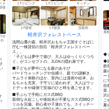
ース
１Fリビング
１Fリビング
キッチン
昼寝
２F寝室
１F寝室
洗面所
屋
軽井沢フォレストベース
のせ
され
浅間山麓の森、軽井沢おもちゃ王国すぐそばに
佇む一棟貸切の別荘「軽井沢フォレストベー
ス」。
◆
「子どもは夢中で遊び、大人はゆっくりくつろ
っ
◆
ぐ」がコンセプトの、2LDKの隠れ家です。
せ
群
い
■子どもが夢中になる森のあそび
森
バードウォッチングや虫捕り、庭での謎解き、
ー
サムライ体験のほか、室内には漫画や絵本、お
に
もちゃも充実。子守りに追われず、大人はウッ
自
ドデッキや縁側で至福のひと時を過ごせます。
菜
■手ぶらで手軽にガス式BBQ
沢
を
面倒な火起こしや後始末が不要なガス式BBQグ
ご
っ
リルを完備。初心者や子連れでも、スイッチ一
夏