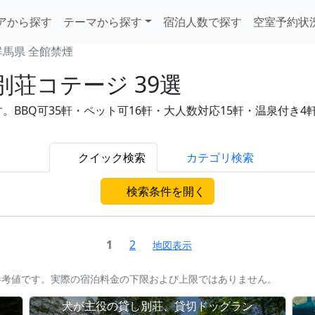
アから探す
テーマから探す
宿泊人数で探す
空室予約状
群馬県 全館禁煙
荘コテージ 39選
BQ可35軒・ペット可16軒・大人数対応15軒・温泉付き4軒と充
クイック検索
カテゴリ検索
検索条件を開く
1
2
地図表示
参考値です。実際の宿泊料金の下限および上限ではありません。
犬が主役の貸し別荘、貸切ドッグラン