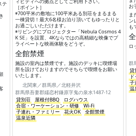
ま
ィビティへの拠点としてご利用下さい。
ステ
お
［ポイント］
◉700平米の敷地に100平米ある別荘をまるまる
ま
き
一棟貸切！最大6名様お泊り頂いてもゆったりと
ン
お過ごしいただけます。
も
◉リビングにプロジェクター「Nebula Cosmos 4
K SE」を設置、4Kならではの高精細な映像でプ
ライベートな映画体験をどうぞ。
ロ
。
全館禁煙
施設の室内は禁煙です。施設のデッキに喫煙場
群
所を設けておりますのでそちらで喫煙をお願い
貸
願
いたします。
ド
子
北関東／群馬県／北軽井沢
客
温
群馬県吾妻郡嬬恋村鎌原字鬼の泉水1487-12
貸別荘
屋根付BBQ
ログハウス
合宿・ワーケーション・研修
Wi-Fi
子連れ・ファミリー
花火OK
全館禁煙
温泉近隣