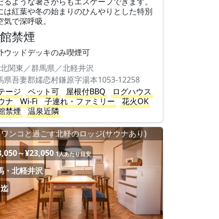
だるような暑さからもエスケープできます。
には紅葉や冬の始まりのひんやりとした特別
空気で深呼吸。
全館禁煙
外ウッドデッキのみ喫煙可
北関東／群馬県／北軽井沢
馬県吾妻郡嬬恋村鎌原字湯本1053-12258
テージ
ペット可
屋根付BBQ
ログハウス
ウナ
Wi-Fi
子連れ・ファミリー
花火OK
館禁煙
温泉近隣
ワンコと過ごす北軽のロッジ(サウナあり)
3,050～¥23,050
1人あたり目安
馬・北軽井沢
名迄