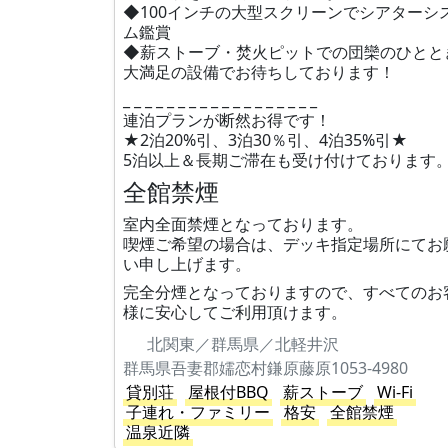
◆100インチの大型スクリーンでシアターシ
ム鑑賞
◆薪ストーブ・焚火ピットでの団欒のひとと
大満足の設備でお待ちしております！
_ _ _ _ _ _ _ _ _ _ _ _ _ _ _ _ _ _
連泊プランが断然お得です！
★2泊20%引、3泊30％引、4泊35%引★
5泊以上＆長期ご滞在も受け付けております
全館禁煙
室内全面禁煙となっております。
喫煙ご希望の場合は、デッキ指定場所にてお
い申し上げます。
完全分煙となっておりますので、すべてのお
様に安心してご利用頂けます。
北関東／群馬県／北軽井沢
群馬県吾妻郡嬬恋村鎌原藤原1053-4980
貸別荘
屋根付BBQ
薪ストーブ
Wi-Fi
子連れ・ファミリー
格安
全館禁煙
温泉近隣