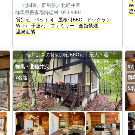
北関東／群馬県／北軽井沢
Wi
温
群馬県吾妻郡嬬恋村1053-9403
貸別荘
ペット可
屋根付BBQ
ドッグラン
Wi-Fi
子連れ・ファミリー
全館禁煙
温泉近隣
ム
軽井沢森の貸切別荘BBQ可｜最大７名
群馬・北軽井沢
¥7
7名迄
群
5