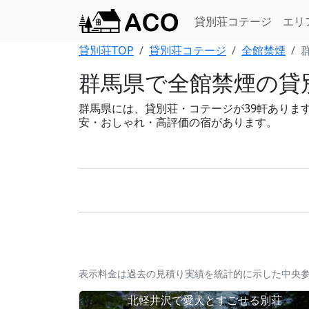
貸別荘コテージ
エリ
貸別荘TOP
貸別荘コテージ
全館禁煙
群馬県で全館禁煙の貸別
群馬県には、貸別荘・コテージが39軒あります。B
安・おしゃれ・高評価の宿があります。
表示料金は過去の見積り実績を統計的に示した中央
北軽井沢で愛犬とすごせる別荘