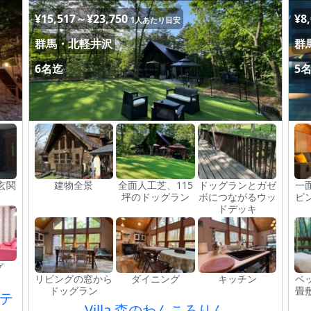
¥15,517～¥23,750
¥8
1人あたり目安
群馬・北軽井沢
群
6名迄
5
玄関
建物全景
全面人工芝、115
ドッグランとガゼ
一
坪のドッグラン
ボにつながるウッ
ビ
ドデッキ
グ
リビングの窓から
ダイニング
キッチン
ベ
ドッグラン
畳
テ
Villa 森のわんころりん