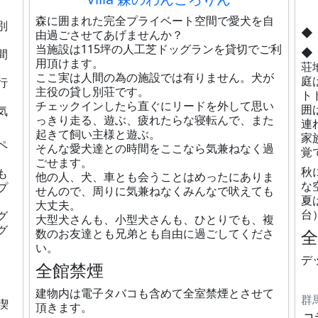
森に囲まれた完全プライベート空間で愛犬を自
別
◆
由過ごさせてあげませんか？
当施設は115坪の人工芝ドッグランを貸切でご利
◆
間
用頂けます。
荘
ここ実は人間の為の施設では有りません。犬が
庭
行
主役の貸し別荘です。
ト
チェックインしたら直ぐにリードを外して思い
囲
気
っきり走る、遊ぶ、疲れたらな寝転んで、また
連
起きて飼い主様と遊ぶ。
家
ペ
そんな愛犬達との時間をここなら気兼ねなく過
覚
ごせます。
​
も
他の人、犬、車とも会うことはめったにありま
な
プ
せんので、周りに気兼ねなくみんなで吠えても
夏
、
大丈夫。
台
グ
大型犬さんも、小型犬さんも、ひとりでも、複
グ
数のお友達とも兄弟とも自由に過ごしてくださ
い。
デ
全館禁煙
建物内は電子タバコも含めて全室禁煙とさせて
群
喫
頂きます。
コ