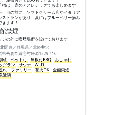
た、屋根付きでBBQもできます！
子様は、庭のアスレチックでも楽しめます！
た、目の前に、ソフトクリーム店やイタリア
レストランがあり、夏にはブルーベリー摘み
できます！
全館禁煙
ッジの外に喫煙場所を設けております
北関東／群馬県／北軽井沢
馬県吾妻郡嬬恋村鎌原1529-116
別荘
ペット可
屋根付BBQ
おしゃれ
ッグラン
サウナ
Wi-Fi
連れ・ファミリー
花火OK
全館禁煙
泉近隣