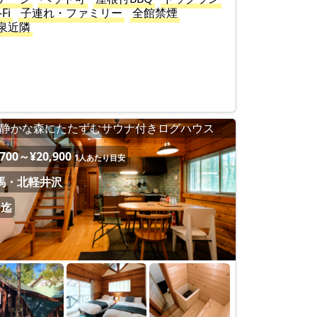
-Fi
子連れ・ファミリー
全館禁煙
泉近隣
静かな森にたたずむサウナ付きログハウス
,700～¥20,900
1人あたり目安
馬・北軽井沢
名迄