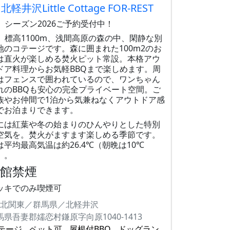
北軽井沢Little Cottage FOR-REST
 シーズン2026ご予約受付中！
 標高1100m、浅間高原の森の中、閑静な別
地のコテージです。​森に囲まれた100m2のお
は直火が楽しめる焚火ピット常設。本格アウ
ドア料理からお気軽BBQまで楽しめます。周
はフェンスで囲われているので、ワンちゃん
れのBBQも安心の完全プライベート空間。ご
族やお仲間で1泊から気兼ねなく​アウトドア感
でお泊まりできます。
​秋には紅葉や冬の始まりのひんやりとした特別
空気を。焚火がますます楽しめる季節です。
は平均最高気温は約26.4℃（朝晩は10℃
）。
全館禁煙
ッキでのみ喫煙可
北関東／群馬県／北軽井沢
馬県吾妻郡嬬恋村鎌原字向原1040-1413
テージ
ペット可
屋根付BBQ
ドッグラン