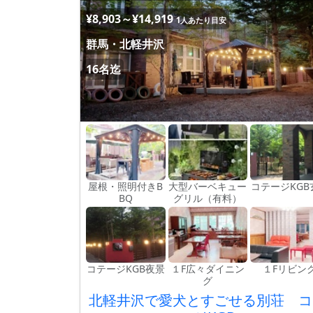
¥8,903～¥14,919
1人あたり目安
群馬・北軽井沢
16名迄
屋根・照明付きB
大型バーベキュー
コテージKGB
BQ
グリル（有料）
コテージKGB夜景
１F広々ダイニン
１Fリビン
グ
北軽井沢で愛犬とすごせる別荘 コ