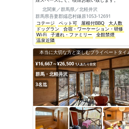
煙スペースにて、喫煙お願い致します。
北関東／群馬県／北軽井沢
群馬県吾妻郡嬬恋村鎌原1053-12691
コテージ
ペット可
屋根付BBQ
大人数
ドッグラン
合宿・ワーケーション・研修
Wi-Fi
子連れ・ファミリー
全館禁煙
温泉近隣
本当に大切な方と楽しむプライベートタイ
¥16,667～¥26,500
1人あたり目安
群馬・北軽井沢
3名迄