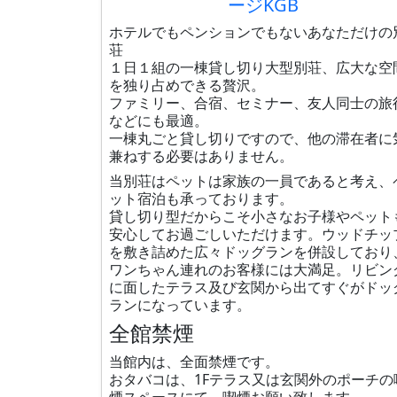
ージKGB
ホテルでもペンションでもないあなただけの
荘
１日１組の一棟貸し切り大型別荘、広大な空
を独り占めできる贅沢。
ファミリー、合宿、セミナー、友人同士の旅
などにも最適。
一棟丸ごと貸し切りですので、他の滞在者に
兼ねする必要はありません。
当別荘はペットは家族の一員であると考え、
ット宿泊も承っております。
貸し切り型だからこそ小さなお子様やペット
安心してお過ごしいただけます。ウッドチッ
を敷き詰めた広々ドッグランを併設しており
ワンちゃん連れのお客様には大満足。リビン
に面したテラス及び玄関から出てすぐがドッ
ランになっています。
全館禁煙
当館内は、全面禁煙です。
おタバコは、1Fテラス又は玄関外のポーチの