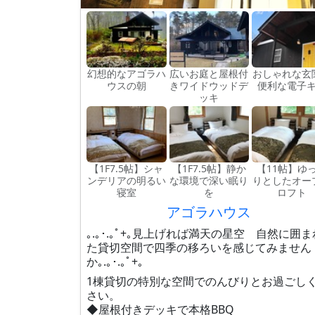
幻想的なアゴラハ
広いお庭と屋根付
おしゃれな
ウスの朝
きワイドウッドデ
便利な電子
ッキ
【1F7.5帖】シャ
【1F7.5帖】静か
【11帖】ゆ
ンデリアの明るい
な環境で深い眠り
りとしたオー
寝室
を
ロフト
アゴラハウス
｡.｡･.｡ﾟ+｡見上げれば満天の星空 自然に囲ま
た貸切空間で四季の移ろいを感じてみません
か｡.｡･.｡ﾟ+｡
1棟貸切の特別な空間でのんびりとお過ごし
さい。
◆屋根付きデッキで本格BBQ