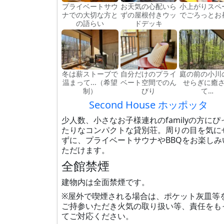
プライベートサウ
お天気の心配いら
小上がりスペ
ナでの大切な方と
ずの屋根付きウッ
でごろっとお
の語らい
ドデッキ
冬は薪ストーブで
自分だけのプライ
庭の前の小川
温まって...（希望
ベート空間でのん
せらぎに癒
制）
びり
て…
Second House ホッポッタ
少人数、小さなお子様連れのfamilyの方にぴ
たりなコンパクトな貸別荘。周りの目を気に
ずに、プライベートサウナやBBQをお楽しみ
ただけます。
全館禁煙
建物内は全面禁煙です。
※屋外で喫煙される場合は、ポケット灰皿等
ご持参いただき火気の取り扱い等、責任をも
てご対応ください。