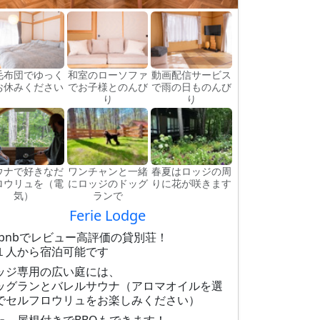
毛布団でゆっく
和室のローソファ
動画配信サービス
お休みください
でお子様とのんび
で雨の日ものんび
り
り
ウナで好きなだ
ワンチャンと一緒
春夏はロッジの周
ロウリュを（電
にロッジのドッグ
りに花が咲きます
気）
ランで
Ferie Lodge
irbnbでレビュー高評価の貸別荘！
１人から宿泊可能です
ッジ専用の広い庭には、
ッグランとバレルサウナ（アロマオイルを選
でセルフロウリュをお楽しみください）