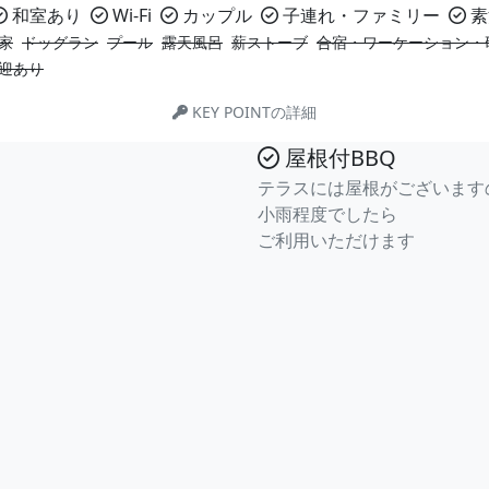
和室あり
Wi-Fi
カップル
子連れ・ファミリー
素
家
ドッグラン
プール
露天風呂
薪ストーブ
合宿・ワーケーション・
迎あり
KEY POINTの詳細
屋根付BBQ
テラスには屋根がございます
小雨程度でしたら
ご利用いただけます