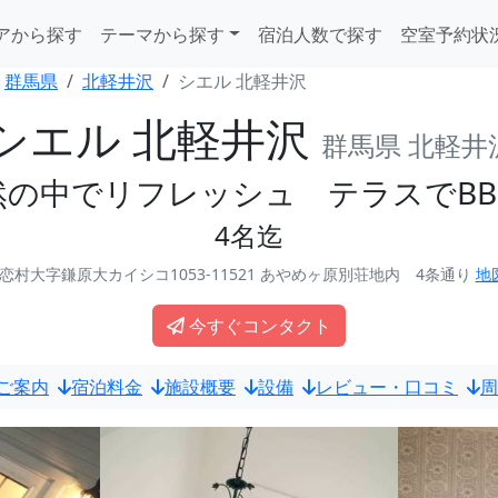
アから探す
テーマから探す
宿泊人数で探す
空室予約状
群馬県
北軽井沢
シエル 北軽井沢
シエル 北軽井沢
群馬県 北軽井
然の中でリフレッシュ テラスでB
4名迄
村大字鎌原大カイシコ1053-11521 あやめヶ原別荘地内 4条通り
地
今すぐコンタクト
ご案内
宿泊料金
施設概要
設備
レビュー・口コミ
周