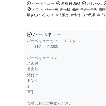
バーベキュー
屋根付BBQ
おしゃれ
テニス
ペット可
大人数
温泉
ログハウス
古民
騒ぎたい
花火OK
大人限定
食事付
夜の到着OK
送
バーベキュー
バーベキューセット レンタル
料金 ￥3000
バーベキューコンロ
焼き網
着火剤
焚付け
トング
炭
軍手
食材は各自ご用意ください