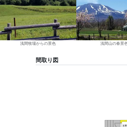
浅間牧場からの景色
浅間山の春景
間取り図