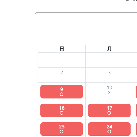
日
月
-
-
2
3
-
-
10
9
×
○
16
17
○
○
23
24
○
○