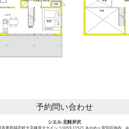
予約問い合わせ
シエル 北軽井沢
吾妻郡嬬恋村大字鎌原大カイシコ1053-11521 あやめヶ原別荘地内 