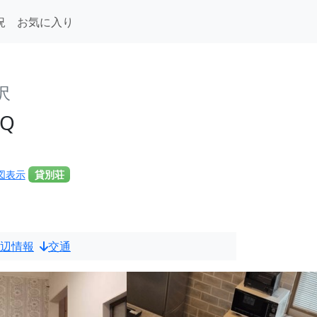
況
お気に入り
沢
BQ
図表示
貸別荘
辺情報
交通