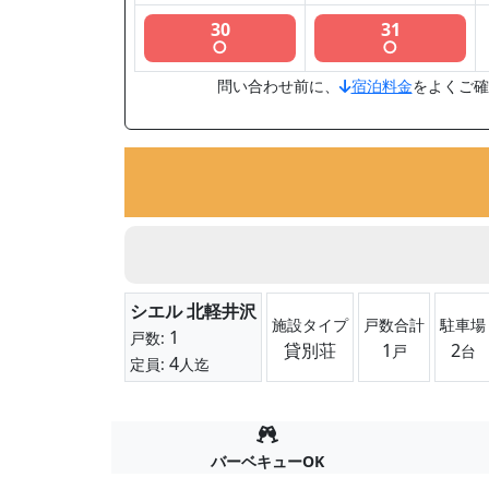
30
31
○
○
問い合わせ前に、
宿泊料金
をよくご確
シエル 北軽井沢
施設タイプ
戸数合計
駐車場
1
戸数:
貸別荘
1
2
戸
台
4
定員:
人迄
バーベキューOK