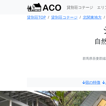
貸別荘コテージ
エリ
貸別荘TOP
貸別荘コテージ
北関東地方
自
群馬県吾妻郡嬬恋
宿の特徴