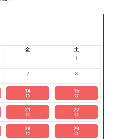
金
土
-
1
-
7
8
-
-
14
15
○
○
21
22
○
○
28
29
○
○