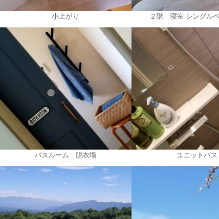
小上がり
２階 寝室 シングル
バスルーム 脱衣場
ユニットバス