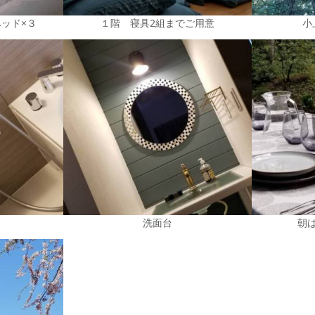
ベッド×３
１階 寝具2組までご用意
小
洗面台
朝