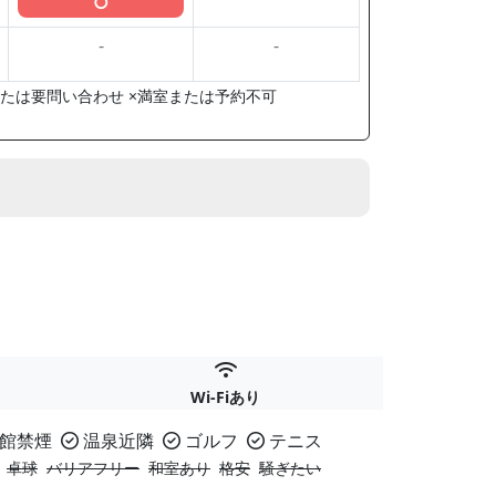
○
-
-
たは要問い合わせ ×満室または予約不可
Wi-Fiあり
館禁煙
温泉近隣
ゴルフ
テニス
卓球
バリアフリー
和室あり
格安
騒ぎたい