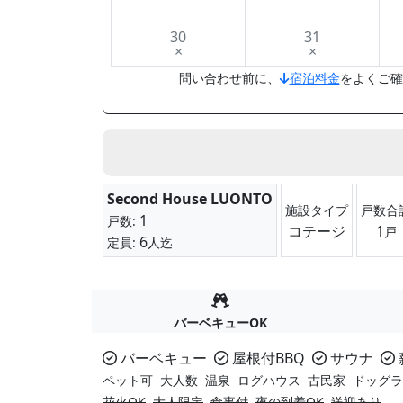
30
31
×
×
問い合わせ前に、
宿泊料金
をよくご確
Second House LUONTO
施設タイプ
戸数合
1
戸数:
コテージ
1
戸
6
定員:
人迄
バーベキューOK
バーベキュー
屋根付BBQ
サウナ
ペット可
大人数
温泉
ログハウス
古民家
ドッグラ
花火OK
大人限定
食事付
夜の到着OK
送迎あり