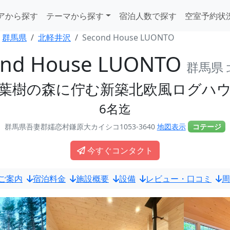
アから探す
テーマから探す
宿泊人数で探す
空室予約状
群馬県
北軽井沢
Second House LUONTO
ond House LUONTO
群馬県
葉樹の森に佇む新築北欧風ログハ
6名迄
群馬県吾妻郡嬬恋村鎌原大カイシコ1053-3640
地図表示
コテージ
今すぐコンタクト
ご案内
宿泊料金
施設概要
設備
レビュー・口コミ
周