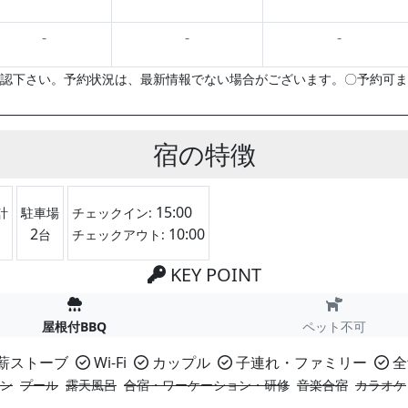
-
-
-
認下さい。予約状況は、最新情報でない場合がございます。〇予約可ま
宿の特徴
15:00
計
駐車場
チェックイン:
2
10:00
台
チェックアウト:
KEY POINT
屋根付BBQ
ペット不可
薪ストーブ
Wi-Fi
カップル
子連れ・ファミリー
全
ン
プール
露天風呂
合宿・ワーケーション・研修
音楽合宿
カラオケ