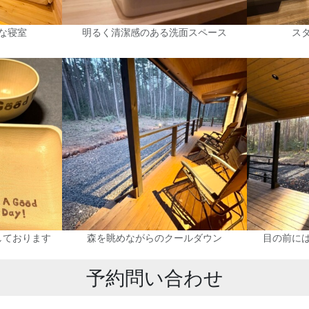
な寝室
明るく清潔感のある洗面スペース
ス
しております
森を眺めながらのクールダウン
目の前に
予約問い合わせ