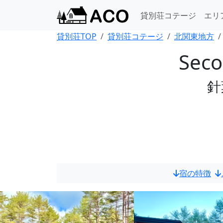
貸別荘コテージ
エリ
貸別荘TOP
貸別荘コテージ
北関東地方
Sec
針
宿の特徴