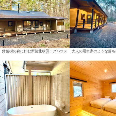
針葉樹の森に佇む新築北欧風ログハウス
大人の隠れ家のような落ち