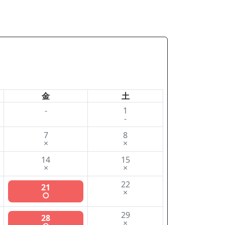
金
土
-
1
-
7
8
×
×
14
15
×
×
22
21
×
○
29
28
×