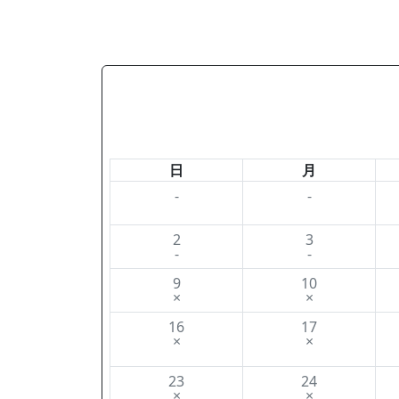
日
月
-
-
2
3
-
-
9
10
×
×
16
17
×
×
23
24
×
×