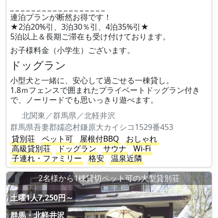
_ _ _ _ _ _ _ _ _ _ _ _ _ _ _ _ _ _
連泊プランが断然お得です！
★2泊20%引、3泊30％引、4泊35%引★
5泊以上＆長期ご滞在も受け付けております。
お子様料金（小学生）ございます。
ドッグラン
小型犬と一緒に、安心して過ごせる一棟貸し。
1.8ｍフェンスで囲まれたプライベートドッグラン付き
で、ノーリードでも思いっきり遊べます。
北関東／群馬県／北軽井沢
群馬県吾妻郡嬬恋村鎌原大カイシコ1529番453
貸別荘
ペット可
屋根付BBQ
おしゃれ
高級貸別荘
ドッグラン
サウナ
Wi-Fi
子連れ・ファミリー
格安
温泉近隣
2名様から1棟貸切ペット可の大型貸別荘
土曜1人7,250円～
群馬・北軽井沢