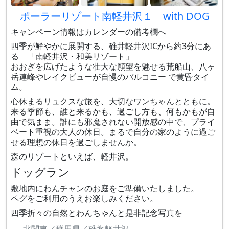
ポーラーリゾート南軽井沢１ with DOG
キャンペーン情報はカレンダーの備考欄へ
四季が鮮やかに展開する、碓井軽井沢ICから約3分にあ
る 「南軽井沢・和美リゾート」
おおぎを広げたような壮大な願望を魅せる荒船山、八ヶ
岳連峰やレイクビューが自慢のバルコニー で黄昏タイ
ム。
心休まるリュクスな旅を、大切なワンちゃんとともに。
来る季節も、誰と来るかも、過ごし方も、何もかもが自
由で気まま。誰にも邪魔されない開放感の中で、プライ
ベート重視の大人の休日。まるで自分の家のように過ご
せる理想の休日を過ごしませんか。
森のリゾートといえば、軽井沢。
ドッグラン
敷地内にわんチャンのお庭をご準備いたしました。
ペグをご利用のうえお楽しみください。
四季折々の自然とわんちゃんと是非記念写真を