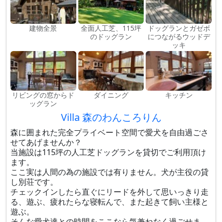
建物全景
全面人工芝、115坪
ドッグランとガゼボ
のドッグラン
につながるウッドデ
ッキ
リビングの窓からド
ダイニング
キッチン
ッグラン
Villa 森のわんころりん
森に囲まれた完全プライベート空間で愛犬を自由過ごさ
せてあげませんか？
当施設は115坪の人工芝ドッグランを貸切でご利用頂け
ます。
ここ実は人間の為の施設では有りません。犬が主役の貸
し別荘です。
チェックインしたら直ぐにリードを外して思いっきり走
る、遊ぶ、疲れたらな寝転んで、また起きて飼い主様と
遊ぶ。
そんな愛犬達との時間をここなら気兼ねなく過ごせま