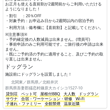
お正月も使える直前割が2週間前からご利用いただける
ようになりました！
・割引 ：20％OFF
・対象予約：お申込み日から2週間以内の宿泊予約
・利用方法：備考欄に【直前割】と記載してください。
※注意事項※
・予約確定後の人数減員は出来ません。(増員可)
・事前申請のみご利用可能です。ご旅行後の申請は出来
ません。
・既にご予約済の予約に適用すること、及びご予約の取
り直しは出来ません。
ドッグラン
施設前にドッグランを設置しました！
北関東／群馬県／北軽井沢
群馬県吾妻郡嬬恋村鎌原大カイシコ1527-10
貸別荘
ペット可
屋根付BBQ
大人数
ドッグラン
サウナ
合宿・ワーケーション・研修
Wi-Fi
子連れ・ファミリー
全館禁煙
温泉近隣