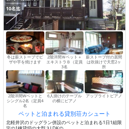
10名迄
冬は薪ストーブでピ
2階洋間Ｗベット＋
薪ストーブ付の居間
ザや芋を焼けます
エキストラＢ（定員
は吹抜けで天窓2ヶ
3名
所
2階洋間Wベットと
6人掛けのテーブル
アップライトピアノ
シングル2名（定員4
の横にピアノ
名
ペットと泊まれる貸別荘カシュート
北軽井沢のドッグラン併設のペットと泊まれる1日1組限
定の1棟貸切の大型３LDKの