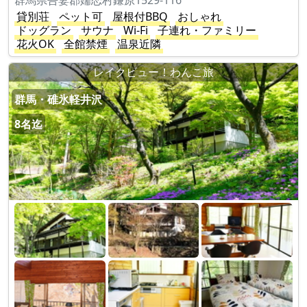
群馬県吾妻郡嬬恋村鎌原1529-116
貸別荘
ペット可
屋根付BBQ
おしゃれ
ドッグラン
サウナ
Wi-Fi
子連れ・ファミリー
花火OK
全館禁煙
温泉近隣
レイクビュー！わんこ旅
群馬・碓氷軽井沢
8名迄