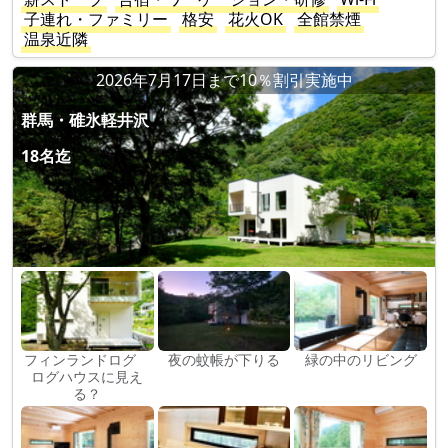
子連れ・ファミリー
格安
花火OK
全館禁煙
温泉近隣
2026年7月17日まで10％割引実施中
群馬・碓氷軽井沢
18名迄
フィンランドログ
夜の蚊帳が下りる
緑の中のリビング
ログハウスに見え
る？