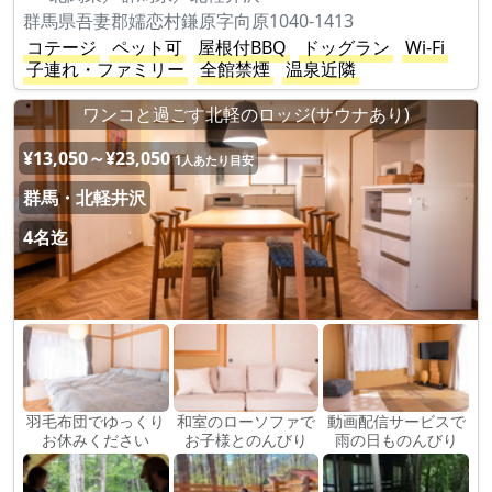
群馬県吾妻郡嬬恋村鎌原字向原1040-1413
コテージ
ペット可
屋根付BBQ
ドッグラン
Wi-Fi
子連れ・ファミリー
全館禁煙
温泉近隣
ワンコと過ごす北軽のロッジ(サウナあり)
¥13,050～¥23,050
1人あたり目安
群馬・北軽井沢
4名迄
羽毛布団でゆっくり
和室のローソファで
動画配信サービスで
お休みください
お子様とのんびり
雨の日ものんびり