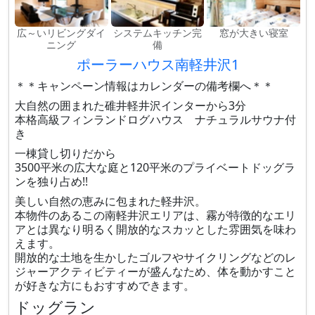
広～いリビングダイ
システムキッチン完
窓が大きい寝室
ニング
備
ポーラーハウス南軽井沢1
＊＊キャンペーン情報はカレンダーの備考欄へ＊＊
大自然の囲まれた碓井軽井沢インターから3分
本格高級フィンランドログハウス ナチュラルサウナ付
き
一棟貸し切りだから
3500平米の広大な庭と120平米のプライベートドッグラ
ンを独り占め!!
美しい自然の恵みに包まれた軽井沢。
本物件のあるこの南軽井沢エリアは、霧が特徴的なエリ
アとは異なり明るく開放的なスカッとした雰囲気を味わ
えます。
開放的な土地を生かしたゴルフやサイクリングなどのレ
ジャーアクティビティーが盛んなため、体を動かすこと
が好きな方にもおすすめできます。
ドッグラン