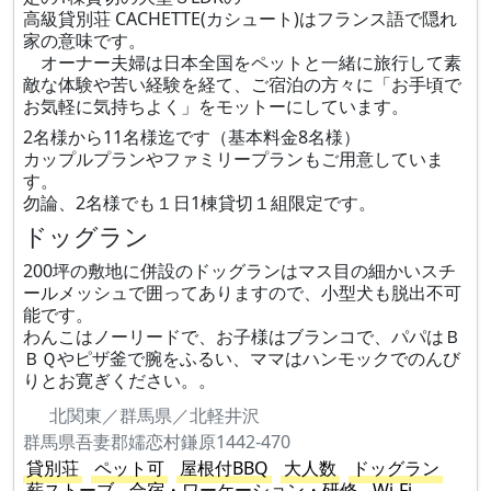
高級貸別荘 CACHETTE(カシュート)はフランス語で隠れ
家の意味です。
オーナー夫婦は日本全国をペットと一緒に旅行して素
敵な体験や苦い経験を経て、ご宿泊の方々に「お手頃で
お気軽に気持ちよく」をモットーにしています。
2名様から11名様迄です（基本料金8名様）
カップルプランやファミリープランもご用意していま
す。
勿論、2名様でも１日1棟貸切１組限定です。
ドッグラン
200坪の敷地に併設のドッグランはマス目の細かいスチ
ールメッシュで囲ってありますので、小型犬も脱出不可
能です。
わんこはノーリードで、お子様はブランコで、パパはＢ
ＢＱやピザ釜で腕をふるい、ママはハンモックでのんび
りとお寛ぎください。。
北関東／群馬県／北軽井沢
群馬県吾妻郡嬬恋村鎌原1442-470
貸別荘
ペット可
屋根付BBQ
大人数
ドッグラン
薪ストーブ
合宿・ワーケーション・研修
Wi-Fi