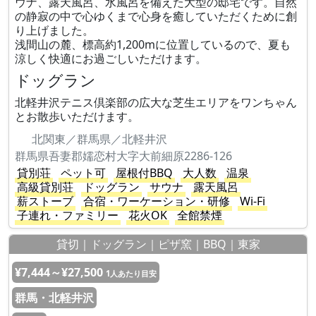
ウナ、露天風呂、水風呂を備えた大型の邸宅です。自然
の静寂の中で心ゆくまで心身を癒していただくために創
り上げました。
浅間山の麓、標高約1,200mに位置しているので、夏も
涼しく快適にお過ごしいただけます。
ドッグラン
北軽井沢テニス倶楽部の広大な芝生エリアをワンちゃん
とお散歩いただけます。
北関東／群馬県／北軽井沢
群馬県吾妻郡嬬恋村大字大前細原2286-126
貸別荘
ペット可
屋根付BBQ
大人数
温泉
高級貸別荘
ドッグラン
サウナ
露天風呂
薪ストーブ
合宿・ワーケーション・研修
Wi-Fi
子連れ・ファミリー
花火OK
全館禁煙
貸切｜ドッグラン｜ピザ窯｜BBQ｜東家
¥7,444～¥27,500
1人あたり目安
群馬・北軽井沢