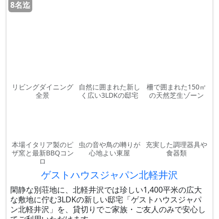
8名迄
リビングダイニング
自然に囲まれた新し
柵で囲まれた150㎡
全景
く広い3LDKの邸宅
の天然芝生ゾーン
本場イタリア製のピ
虫の音や鳥の囀りが
充実した調理器具や
ザ窯と最新BBQコン
心地よい東屋
食器類
ロ
ゲストハウスジャパン北軽井沢
閑静な別荘地に、北軽井沢では珍しい1,400平米の広大
な敷地に佇む3LDKの新しい邸宅「ゲストハウスジャパ
ン北軽井沢」を、貸切りでご家族・ご友人のみで安心し