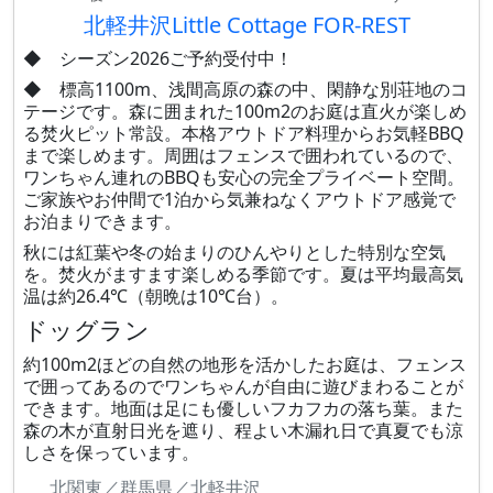
北軽井沢Little Cottage FOR-REST
◆ シーズン2026ご予約受付中！
◆ 標高1100m、浅間高原の森の中、閑静な別荘地のコ
テージです。​森に囲まれた100m2のお庭は直火が楽しめ
る焚火ピット常設。本格アウトドア料理からお気軽BBQ
まで楽しめます。周囲はフェンスで囲われているので、
ワンちゃん連れのBBQも安心の完全プライベート空間。
ご家族やお仲間で1泊から気兼ねなく​アウトドア感覚で
お泊まりできます。
​​秋には紅葉や冬の始まりのひんやりとした特別な空気
を。焚火がますます楽しめる季節です。夏は平均最高気
温は約26.4℃（朝晩は10℃台）。
ドッグラン
約100m2ほどの自然の地形を活かしたお庭は、フェンス
で囲ってあるのでワンちゃんが自由に遊びまわることが
できます。地面は足にも優しいフカフカの落ち葉。また
森の木が直射日光を遮り、程よい木漏れ日で真夏でも涼
しさを保っています。
北関東／群馬県／北軽井沢