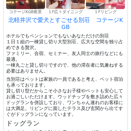
コテージKGB夜景
１F広々ダイニング
１Fリビング
北軽井沢で愛犬とすごせる別荘 コテージK
GB
ホテルでもペンションでもないあなただけの別荘
１日１組の一棟貸し切り大型別荘、広大な空間を独り占
めできる贅沢。
ファミリー、合宿、セミナー、友人同士の旅行などにも
最適。
一棟丸ごと貸し切りですので、他の滞在者に気兼ねする
必要はありません。
当別荘はペットは家族の一員であると考え、ペット宿泊
も承っております。
貸し切り型だからこそ小さなお子様やペットも安心して
お過ごしいただけます。ウッドチップを敷き詰めた広々
ドッグランを併設しており、ワンちゃん連れのお客様に
は大満足。リビングに面したテラス及び玄関から出てす
ぐがドッグランになっています。
ドッグラン