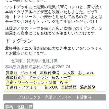
てご利用いただけます。
ウッドデッキには最新の電気式BBQコンロと、薪で焼く
本場イタリア製のピザ窯を設置いたしました。ピザ生
地、トマトソース、小麦粉も用意してあるので、あとは
チーズやお好きなトッピングをご用意いただくだけ！
床暖房と薪ストーブを備えた広い吹抜けのリビング、３
部屋ある寝室には８名様までお泊まりいただけます。
ドッグラン
北軽井沢テニス倶楽部の広大な芝生エリアをワンちゃん
とお散歩いただけます。
北関東／群馬県／北軽井沢
群馬県吾妻郡嬬恋村大字大前2262-74
貸別荘
ペット可
屋根付BBQ
大人数
おしゃれ
高級貸別荘
ドッグラン
薪ストーブ
合宿・ワーケーション・研修
Wi-Fi
子連れ・ファミリー
花火OK
全館禁煙
温泉近隣
プロジェクター完備／プライベート貸別荘
群馬・北軽井沢