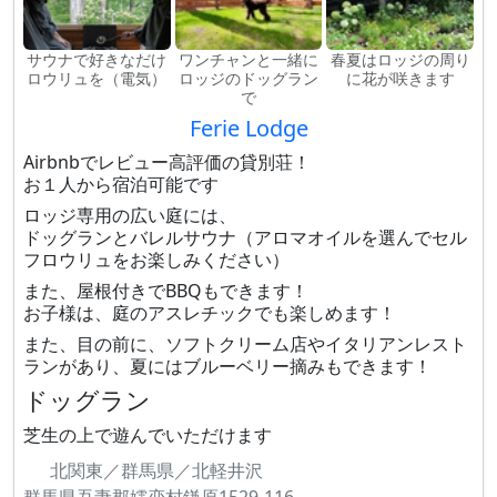
サウナで好きなだけ
ワンチャンと一緒に
春夏はロッジの周り
ロウリュを（電気）
ロッジのドッグラン
に花が咲きます
で
Ferie Lodge
Airbnbでレビュー高評価の貸別荘！
お１人から宿泊可能です
ロッジ専用の広い庭には、
ドッグランとバレルサウナ（アロマオイルを選んでセル
フロウリュをお楽しみください）
また、屋根付きでBBQもできます！
お子様は、庭のアスレチックでも楽しめます！
また、目の前に、ソフトクリーム店やイタリアンレスト
ランがあり、夏にはブルーベリー摘みもできます！
ドッグラン
芝生の上で遊んでいただけます
北関東／群馬県／北軽井沢