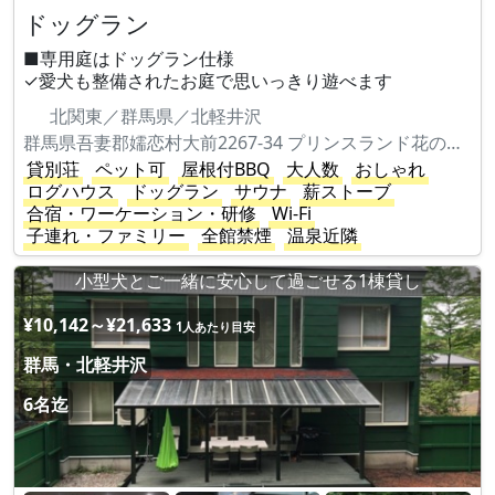
ドッグラン
■専用庭はドッグラン仕様
✓愛犬も整備されたお庭で思いっきり遊べます
北関東／群馬県／北軽井沢
群馬県吾妻郡嬬恋村大前2267-34 プリンスランド花の街931
貸別荘
ペット可
屋根付BBQ
大人数
おしゃれ
ログハウス
ドッグラン
サウナ
薪ストーブ
合宿・ワーケーション・研修
Wi-Fi
子連れ・ファミリー
全館禁煙
温泉近隣
小型犬とご一緒に安心して過ごせる1棟貸し
¥10,142～¥21,633
1人あたり目安
群馬・北軽井沢
6名迄