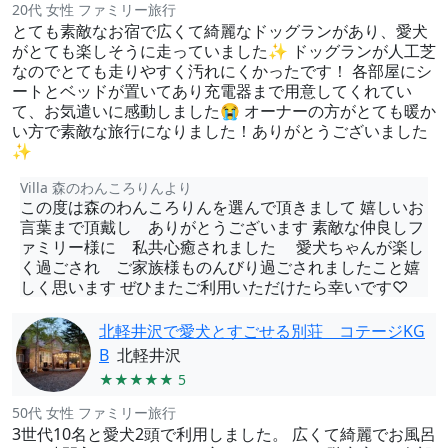
20代 女性 ファミリー旅行
とても素敵なお宿で広くて綺麗なドッグランがあり、愛犬
がとても楽しそうに走っていました✨️ ドッグランが人工芝
なのでとても走りやすく汚れにくかったです！ 各部屋にシ
ートとベッドが置いてあり充電器まで用意してくれてい
て、お気遣いに感動しました😭 オーナーの方がとても暖か
い方で素敵な旅行になりました！ありがとうございました
✨
Villa 森のわんころりんより
この度は森のわんころりんを選んで頂きまして 嬉しいお
言葉まで頂戴し ありがとうございます 素敵な仲良しフ
ァミリー様に 私共心癒されました 愛犬ちゃんが楽し
く過ごされ ご家族様ものんびり過ごされましたこと嬉
しく思います ぜひまたご利用いただけたら幸いです♡
北軽井沢で愛犬とすごせる別荘 コテージKG
B
北軽井沢
★★★★★ 5
50代 女性 ファミリー旅行
3世代10名と愛犬2頭で利用しました。 広くて綺麗でお風呂