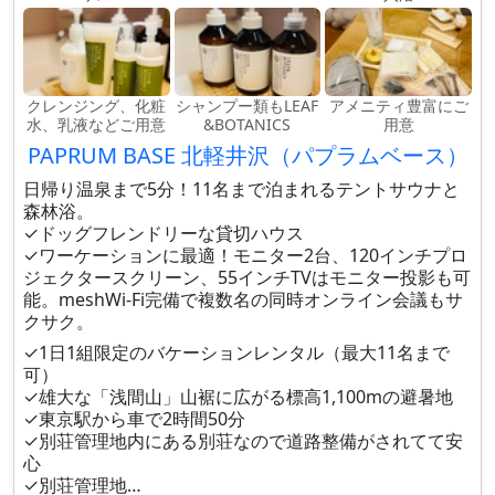
クレンジング、化粧
シャンプー類もLEAF
アメニティ豊富にご
水、乳液などご用意
&BOTANICS
用意
PAPRUM BASE 北軽井沢（パプラムベース）
日帰り温泉まで5分！11名まで泊まれるテントサウナと
森林浴。
✓ドッグフレンドリーな貸切ハウス
✓ワーケーションに最適！モニター2台、120インチプロ
ジェクタースクリーン、55インチTVはモニター投影も可
能。meshWi-Fi完備で複数名の同時オンライン会議もサ
クサク。
✓1日1組限定のバケーションレンタル（最大11名まで
可）
✓雄大な「浅間山」山裾に広がる標高1,100mの避暑地
✓東京駅から車で2時間50分
✓別荘管理地内にある別荘なので道路整備がされてて安
心
✓別荘管理地…