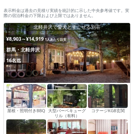
表示料金は過去の見積り実績を統計的に示した中央参考値です。実
際の宿泊料金の下限および上限ではありません。
北軽井沢で愛犬とすごせる別荘
¥8,903～¥14,919
1人あたり目安
群馬・北軽井沢
16名迄
屋根・照明付きBBQ
大型バーベキューグ
コテージKGB玄関
リル（有料）