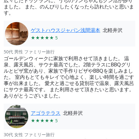
広々したドッグランに、うちのワンちゃんもクン活が捗り
ました。 また、のんびりしたくなったら訪れたいと思いま
す。
ゲストハウスジャパン浅間湯本
北軽井沢
★★★★★ 5
50代 男性 ファミリー旅行
ゴールデンウィークに家族で利用させて頂きました。 温
泉、露天風呂、サウナ最高でした。2階テラスにBBQグリ
ルとピザ窯があり、家族で手作りピザやBBQを楽しみまし
た。 室内もとてもキレイで心地よく、楽しい時間を過ごす
事が出来ました。 愛犬と過ごせる貸別荘で温泉、露天風呂
にサウナ最高です。 また利用させて頂きたいと思います。
ありがとうございました。
アゴラテラス
北軽井沢
★★★★★ 5
30代 女性 ファミリー旅行