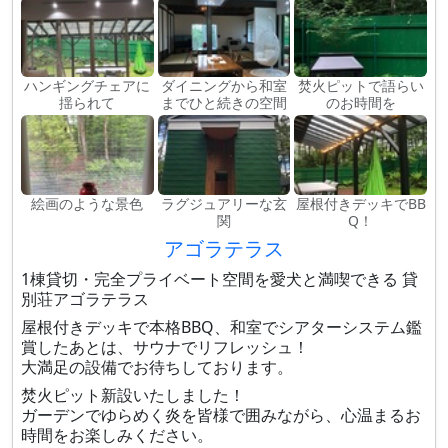
ハンギングチェアに
ダイニングから和室
焚火ピットで語らい
揺られて
までひと続きの空間
のお時間を
絵画のような景色
ラグジュアリーな玄
屋根付きデッキでBB
関
Q！
アゴラテラス
1棟貸切・完全プライベート空間を愛犬と満喫できる 貸
別荘アゴラテラス
屋根付きデッキで本格BBQ、和室でシアターシステム鑑
賞したあとは、サウナでリフレッシュ！
大満足の設備でお待ちしております。
焚火ピット新設いたしました！
ガーデンでゆらめく炎を皆様で囲みながら、心温まるお
時間をお楽しみください。