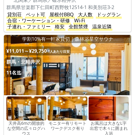
北関東／群馬県／碓氷軽井沢
群馬県甘楽郡下仁田町西野牧12514-1 和美別荘3-2
貸別荘
ペット可
屋根付BBQ
大人数
ドッグラン
合宿・ワーケーション・研修
Wi-Fi
子連れ・ファミリー
格安
全館禁煙
温泉近隣
学割10%有一軒家貸切｜森林浴星空サウナ
¥11,011～¥29,750
1人あたり目安
群馬・北軽井沢
11名迄
天井高6mの開放的
モニター有リモート
お風呂は大きなL字
な空間の広々ログハ
ワークデスク有り
出窓で木々に囲まれ
ウス
入浴