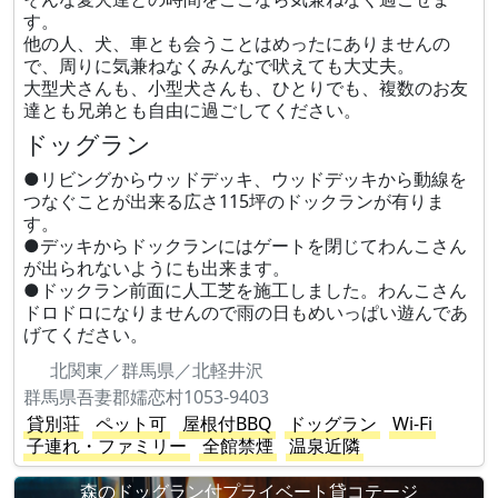
す。
他の人、犬、車とも会うことはめったにありませんの
で、周りに気兼ねなくみんなで吠えても大丈夫。
大型犬さんも、小型犬さんも、ひとりでも、複数のお友
達とも兄弟とも自由に過ごしてください。
ドッグラン
●リビングからウッドデッキ、ウッドデッキから動線を
つなぐことが出来る広さ115坪のドックランが有りま
す。
●デッキからドックランにはゲートを閉じてわんこさん
が出られないようにも出来ます。
●ドックラン前面に人工芝を施工しました。わんこさん
ドロドロになりませんので雨の日もめいっぱい遊んであ
げてください。
北関東／群馬県／北軽井沢
群馬県吾妻郡嬬恋村1053-9403
貸別荘
ペット可
屋根付BBQ
ドッグラン
Wi-Fi
子連れ・ファミリー
全館禁煙
温泉近隣
森のドッグラン付プライベート貸コテージ