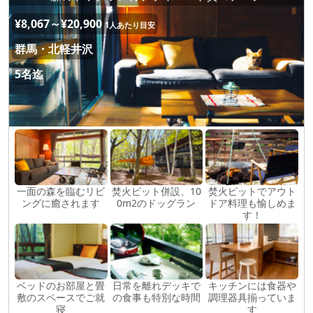
¥8,067～¥20,900
1人あたり目安
群馬・北軽井沢
5名迄
一面の森を臨むリビ
焚火ピット併設、10
焚火ピットでアウト
ングに癒されます
0m2のドッグラン
ドア料理も愉しめま
す！
ベッドのお部屋と畳
日常を離れデッキで
キッチンには食器や
敷のスペースでご就
の食事も特別な時間
調理器具揃っていま
寝
す