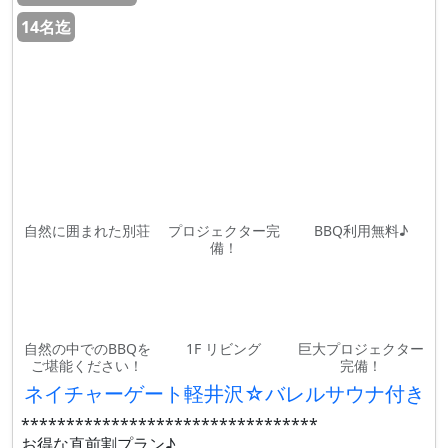
14名迄
自然に囲まれた別荘
プロジェクター完
BBQ利用無料♪
備！
自然の中でのBBQを
1F リビング
巨大プロジェクター
ご堪能ください！
完備！
ネイチャーゲート軽井沢☆バレルサウナ付き
*********************************
お得な直前割プラン♪