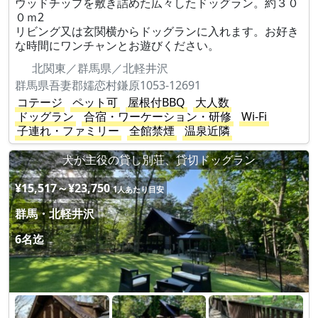
ウッドチップを敷き詰めた広々したドッグラン。約３０
０ｍ2
リビング又は玄関横からドッグランに入れます。お好き
な時間にワンチャンとお遊びください。
北関東／群馬県／北軽井沢
群馬県吾妻郡嬬恋村鎌原1053-12691
コテージ
ペット可
屋根付BBQ
大人数
ドッグラン
合宿・ワーケーション・研修
Wi-Fi
子連れ・ファミリー
全館禁煙
温泉近隣
犬が主役の貸し別荘、貸切ドッグラン
¥15,517～¥23,750
1人あたり目安
群馬・北軽井沢
6名迄