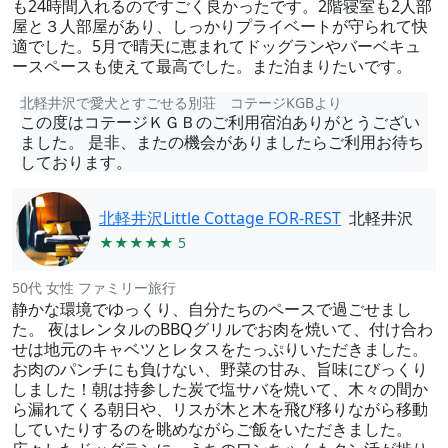
も24時間入れるのですごく良かったです。2階寝室も2人部
屋と３人部屋があり、しっかりプライベートが守られて快
適でした。5月で晴天に恵まれてドッグランやバーベキュ
ースペースも使えて最高でした。また泊まりたいです。
北軽井沢で愛犬とすごせる別荘 コテージKGBより
この度はコテージＫＧＢのご利用宿泊ありがとうござい
ました。 是非、またの機会がありましたらご利用お待ち
しております。
北軽井沢Little Cottage FOR-REST
北軽井沢
★★★★★ 5
50代 女性 ファミリー旅行
静かな環境でゆっくり、自分たちのペースで過ごせまし
た。 夜はレンタルのBBQグリルでお肉を焼いて、付け合わ
せは地元のキャベツとレタスをたっぷりいただきました。
お肉のパンチにも負けない、野菜の甘み、旨味にびっくり
しました！朝は持参した炭で塩サバを焼いて、木々の間か
ら漏れてくる朝日や、リスが木と木を飛び移りながら移動
していたりするのを眺めながらご飯をいただきました。