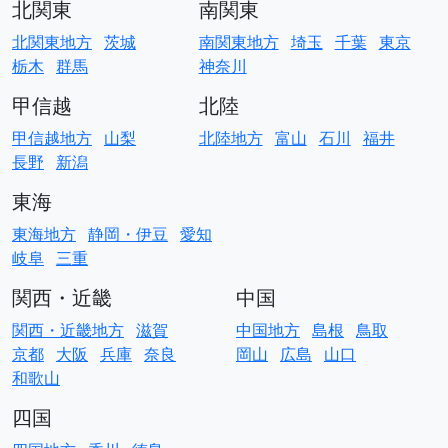
北関東
南関東
北関東地方
茨城
南関東地方
埼玉
千葉
東京
栃木
群馬
神奈川
甲信越
北陸
甲信越地方
山梨
北陸地方
富山
石川
福井
長野
新潟
東海
東海地方
静岡・伊豆
愛知
岐阜
三重
関西・近畿
中国
関西・近畿地方
滋賀
中国地方
島根
鳥取
京都
大阪
兵庫
奈良
岡山
広島
山口
和歌山
四国