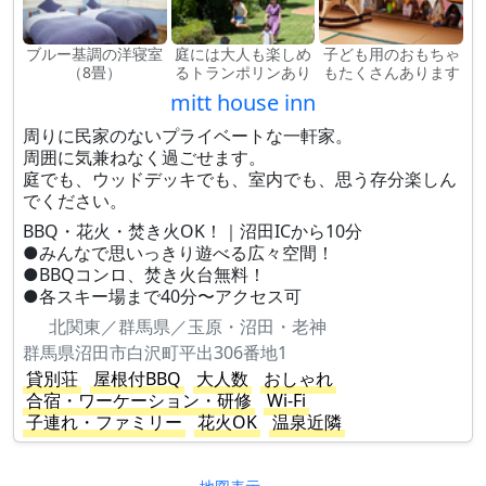
ブルー基調の洋寝室
庭には大人も楽しめ
子ども用のおもちゃ
（8畳）
るトランポリンあり
もたくさんあります
mitt house inn
周りに民家のないプライベートな一軒家。
周囲に気兼ねなく過ごせます。
庭でも、ウッドデッキでも、室内でも、思う存分楽しん
でください。
BBQ・花火・焚き火OK！｜沼田ICから10分
●みんなで思いっきり遊べる広々空間！
●BBQコンロ、焚き火台無料！
●各スキー場まで40分〜アクセス可
北関東／群馬県／玉原・沼田・老神
群馬県沼田市白沢町平出306番地1
貸別荘
屋根付BBQ
大人数
おしゃれ
合宿・ワーケーション・研修
Wi-Fi
子連れ・ファミリー
花火OK
温泉近隣