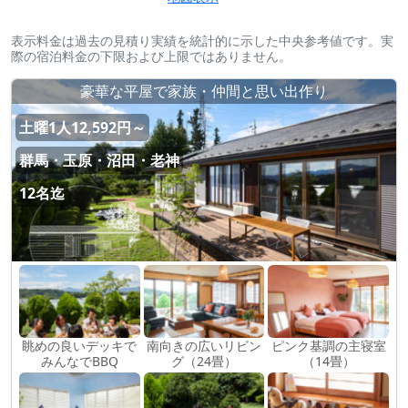
表示料金は過去の見積り実績を統計的に示した中央参考値です。実
際の宿泊料金の下限および上限ではありません。
豪華な平屋で家族・仲間と思い出作り
土曜1人12,592円～
群馬・玉原・沼田・老神
12名迄
眺めの良いデッキで
南向きの広いリビン
ピンク基調の主寝室
みんなでBBQ
グ（24畳）
（14畳）