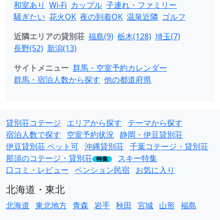
和室あり
Wi-Fi
カップル
子連れ・ファミリー
騒ぎたい
花火OK
夜の到着OK
温泉近隣
ゴルフ
近隣エリアの貸別荘
福島(9)
栃木(128)
埼玉(7)
長野(52)
新潟(13)
サイトメニュー
群馬・空室予約カレンダー
群馬・宿泊人数から探す
他の都道府県
貸別荘コテージ
エリアから探す
テーマから探す
宿泊人数で探す
空室予約状況
静岡・伊豆貸別荘
伊豆貸別荘 ペット可
沖縄貸別荘
千葉コテージ・貸別荘
那須のコテージ・貸別荘
スキー特集
特集
口コミ・レビュー
ペンション民宿
お気に入り
北海道・東北
北海道
東北地方
青森
岩手
秋田
宮城
山形
福島