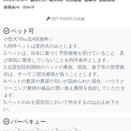
送迎あり
ゴルフ
KEY POINTの詳細
ペット可
小型犬10㎏迄4頭無料！
1.同伴ペットは室内犬のみとします。
2.ペットは、法令に基づく予防接種を受けていること、及
び病気に罹患していないことを同伴条件とします。
3.当貸別荘利用時のペットの事故、病気、迷子等の管理責
任は、すべてご宿泊者様が負うこととします。
4.ペットの糞尿や糞尿の匂いが認められた場合、ハウスク
リーニング費用や備品の買い換え費用を負担していただき
ます。
5.ペットのみを貸別荘において外出するのはお止め下さ
い。
バーベキュー
｡.｡･.｡ﾟ+｡｡.｡･.｡ﾟ+｡｡.｡･.｡ﾟ+｡｡.｡･.｡ﾟ+｡｡