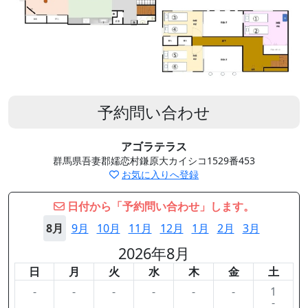
予約問い合わせ
アゴラテラス
群馬県吾妻郡嬬恋村鎌原大カイシコ1529番453
お気に入りへ登録
日付から「予約問い合わせ」します。
8月
9月
10月
11月
12月
1月
2月
3月
2026年8月
日
月
火
水
木
金
土
-
-
-
-
-
-
1
-