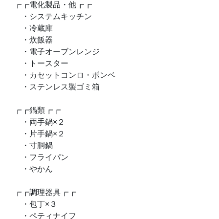
┏┏電化製品・他┏┏
・システムキッチン
・冷蔵庫
・炊飯器
・電子オーブンレンジ
・トースター
・カセットコンロ・ボンベ
・ステンレス製ゴミ箱
┏┏鍋類┏┏
・両手鍋×２
・片手鍋×２
・寸胴鍋
・フライパン
・やかん
┏┏調理器具┏┏
・包丁×３
・ペティナイフ