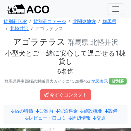
貸別荘TOP
貸別荘コテージ
北関東地方
群馬県
北軽井沢
アゴラテラス
アゴラテラス
群馬県 北軽井沢
小型犬とご一緒に安心して過ごせる1棟
貸し
6名迄
群馬県吾妻郡嬬恋村鎌原大カイシコ1529番453
地図表示
貸別荘
今すぐコンタクト
宿の特徴
ご案内
宿泊料金
施設概要
設備
レビュー・口コミ
周辺情報
交通