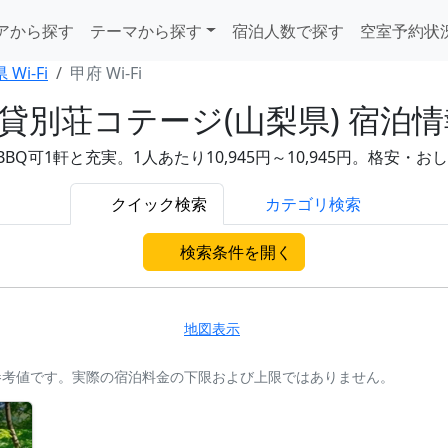
アから探す
テーマから探す
宿泊人数で探す
空室予約状
Wi-Fi
甲府 Wi-Fi
の貸別荘コテージ(山梨県) 宿泊
Q可1軒と充実。1人あたり10,945円～10,945円。格安・
クイック検索
カテゴリ検索
検索条件を開く
地図表示
参考値です。実際の宿泊料金の下限および上限ではありません。