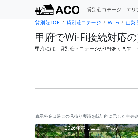
貸別荘コテージ
エリ
貸別荘TOP
貸別荘コテージ
Wi-Fi
山梨県 
甲府でWi-Fi接続対応
甲府には、貸別荘・コテージが1軒あります。BB
表示料金は過去の見積り実績を統計的に示した中央
2026年春リニューアル♪