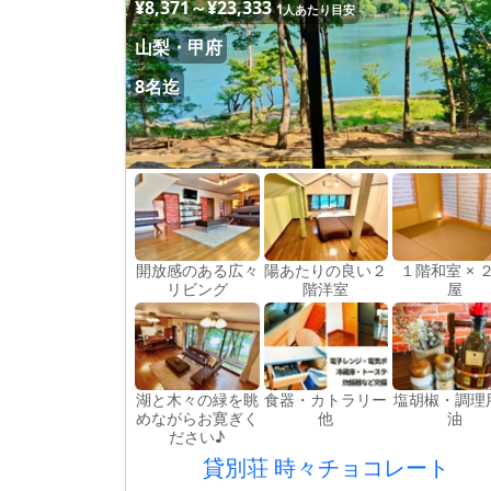
¥8,371～¥23,333
1人あたり目安
山梨・甲府
8名迄
開放感のある広々
陽あたりの良い２
１階和室 × 
リビング
階洋室
屋
湖と木々の緑を眺
食器・カトラリー
塩胡椒・調理
めながらお寛ぎく
他
油
ださい♪
貸別荘 時々チョコレート