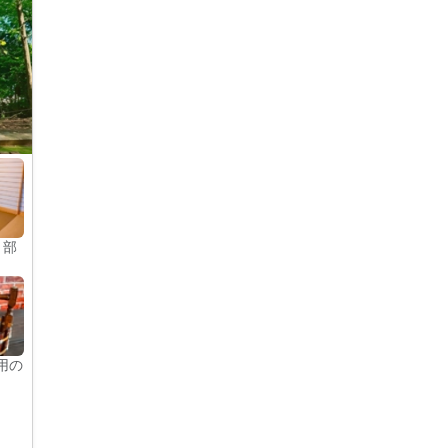
２部
用の