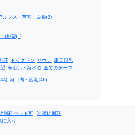
アルプス・芦安・白根(3)
山眺望(1)
別荘
ドッグラン
サウナ
露天風呂
眺望
海沿い・海水浴
全てのテーマ
44)
河口湖・西湖(46)
貸別荘 ペット可
沖縄貸別荘
気に入り