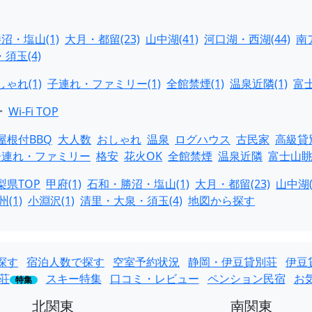
沼・塩山(1)
大月・都留(23)
山中湖(41)
河口湖・西湖(44)
南
須玉(4)
しゃれ(1)
子連れ・ファミリー(1)
全館禁煙(1)
温泉近隣(1)
富士
ー
Wi-Fi TOP
屋根付BBQ
大人数
おしゃれ
温泉
ログハウス
古民家
高級貸
子連れ・ファミリー
格安
花火OK
全館禁煙
温泉近隣
富士山
梨県TOP
甲府(1)
石和・勝沼・塩山(1)
大月・都留(23)
山中湖(
(1)
小淵沢(1)
清里・大泉・須玉(4)
地図から探す
探す
宿泊人数で探す
空室予約状況
静岡・伊豆貸別荘
伊豆
荘
スキー特集
口コミ・レビュー
ペンション民宿
お
特集
北関東
南関東