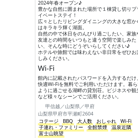
2024年春オープン♪
豊かな自然に囲まれた場所で１棟貸し切りプ
イベートステイ！
広々としたリビングダイニングの大きな窓か
はキラキラ輝く湖面。
自然の中で休日をのんびり過ごしたい、家族
友達との時間をいつもと違う空間で楽しみた
い、そんな時にどうぞいらしてください♪
ホテルや旅館では味わえない非日常をぜひお
しみください。
Wi-Fi
館内に記載されたパスワードを入力するだけ
快適Wi-Fiを無料でご利用いただけます。暮
ように過ごせる湖畔の貸別荘。ビジネスや観
など様々なシーンでご活用ください。
甲信越／山梨県／甲府
山梨県甲府市平瀬町2604
コテージ
BBQ
大人数
おしゃれ
Wi-Fi
子連れ・ファミリー
全館禁煙
温泉近隣
富士山眺望