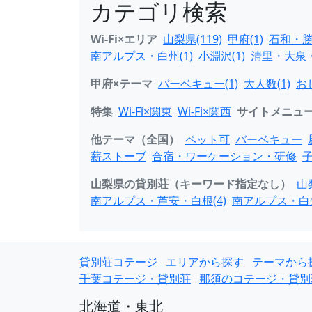
カテゴリ検索
Wi-Fi×エリア
山梨県(119)
甲府(1)
石和・勝
南アルプス・白州(1)
小淵沢(1)
清里・大泉・
甲府×テーマ
バーベキュー(1)
大人数(1)
お
特集
Wi-Fi×関東
Wi-Fi×関西
サイトメニュ
他テーマ（全国）
ペット可
バーベキュー
薪ストーブ
合宿・ワーケーション・研修
山梨県の貸別荘（キーワード指定なし）
山
南アルプス・芦安・白根(4)
南アルプス・白州
貸別荘コテージ
エリアから探す
テーマから
千葉コテージ・貸別荘
那須のコテージ・貸別
北海道・東北