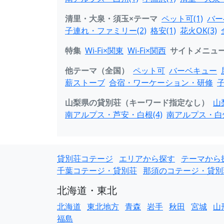
清里・大泉・須玉×テーマ
ペット可(1)
バー
子連れ・ファミリー(2)
格安(1)
花火OK(3)
特集
Wi-Fi×関東
Wi-Fi×関西
サイトメニュ
他テーマ（全国）
ペット可
バーベキュー
薪ストーブ
合宿・ワーケーション・研修
山梨県の貸別荘（キーワード指定なし）
山
南アルプス・芦安・白根(4)
南アルプス・白州
貸別荘コテージ
エリアから探す
テーマから
千葉コテージ・貸別荘
那須のコテージ・貸別
北海道・東北
北海道
東北地方
青森
岩手
秋田
宮城
山
福島