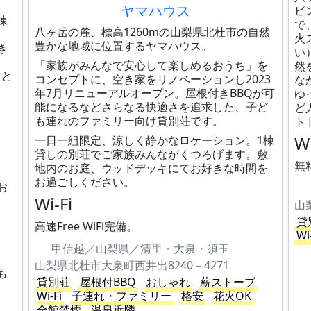
ヤマハウス
ビ
棟
で
八ヶ岳の麓、標高1260mの山梨県北杜市の自然
、
火
豊かな地域に位置するヤマハウス。
き
い
「家族がみんなで安心して楽しめるおうち」を
然
こと
コンセプトに、空き家をリノベーションし2023
な
年7月リニューアルオープン。屋根付きBBQが可
ゆ
能になるなどさらなる快適さを追求した、子ど
ど
も連れのファミリー向け貸別荘です。
ト
Wi
一日一組限定、涼しく静かなロケーション。1棟
貸しの別荘でご家族みんながくつろげます。敷
無
地内のお庭、ウッドデッキにてお好きな時間を
。
お過ごしください。
お
Wi-Fi
山
貸
高速Free WiFi完備。
Wi
甲信越／山梨県／清里・大泉・須玉
山梨県北杜市大泉町西井出8240－4271
も
貸別荘
屋根付BBQ
おしゃれ
薪ストーブ
Wi-Fi
子連れ・ファミリー
格安
花火OK
全館禁煙
温泉近隣