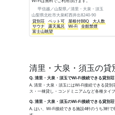
Wi-Fiは無料でご利用頂けます。
甲信越／山梨県／清里・大泉・須玉
山梨県北杜市大泉町西井出8240-90
貸別荘
ペット可
屋根付BBQ
大人数
サウナ
露天風呂
Wi-Fi
全館禁煙
富士山眺望
清里・大泉・須玉の貸
Q. 清里・大泉・須玉でWi-Fi接続できる貸
A. 清里・大泉・須玉にはWi-Fi接続できる貸
ス・一棟貸し・コンドミニアムなど各種タイ
Q. 清里・大泉・須玉のWi-Fi接続できる貸別
A. はい、Wi-Fi接続できる施設4軒のうち
す。