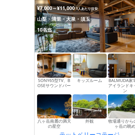
¥7,000～¥11,000
1人あたり目安
山梨・清里・大泉・須玉
10名迄
SONY65型TV、B
キッズルーム
BALMUDA家
OSEサウンドバー
アイランドキ
ン
八ヶ岳南麓の満天
外観
牧場通りから
の星空
ヶ岳の眺
テットベリーコテージ