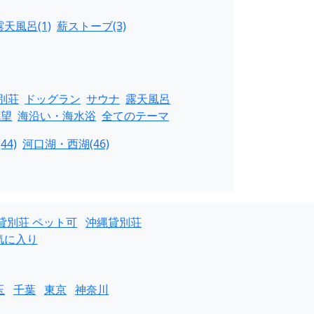
露天風呂(1)
薪ストーブ(3)
別荘
ドッグラン
サウナ
露天風呂
眺望
海沿い・海水浴
全てのテーマ
44)
河口湖・西湖(46)
貸別荘 ペット可
沖縄貸別荘
気に入り
玉
千葉
東京
神奈川