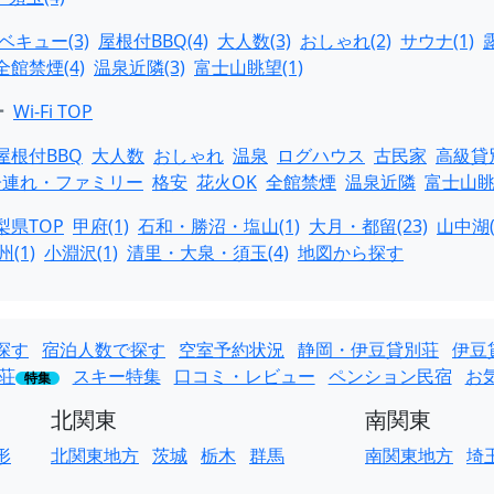
ベキュー(3)
屋根付BBQ(4)
大人数(3)
おしゃれ(2)
サウナ(1)
全館禁煙(4)
温泉近隣(3)
富士山眺望(1)
ー
Wi-Fi TOP
屋根付BBQ
大人数
おしゃれ
温泉
ログハウス
古民家
高級貸
子連れ・ファミリー
格安
花火OK
全館禁煙
温泉近隣
富士山
梨県TOP
甲府(1)
石和・勝沼・塩山(1)
大月・都留(23)
山中湖(
(1)
小淵沢(1)
清里・大泉・須玉(4)
地図から探す
探す
宿泊人数で探す
空室予約状況
静岡・伊豆貸別荘
伊豆
荘
スキー特集
口コミ・レビュー
ペンション民宿
お
特集
北関東
南関東
形
北関東地方
茨城
栃木
群馬
南関東地方
埼