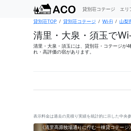
貸別荘コテージ
エリ
貸別荘TOP
貸別荘コテージ
Wi-Fi
山梨県 
清里・大泉・須玉でWi-
清里・大泉・須玉には、貸別荘・コテージが4軒あ
れ・高評価の宿があります。
表示料金は過去の見積り実績を統計的に示した中央
《清里高原牧場通りに佇む一棟貸コテージ