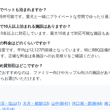
別荘でペットも泊まれますか？
ペット同伴可能です。愛犬と一緒にプライベートな空間でゆったり
別荘で10人以上泊まれる施設はありますか？
3軒が10名以上に対応しています。最大10名まで対応可能な施設
別荘の料金はどのくらいですか？
500円程度です。平均は12,127円前後となっています。特にBB
ます。正確な料金は各施設へのお見積りをご確認ください。
すすめ貸別荘はどこですか？
貸別荘でおすすめなのは、ファミリー向けやカップル向けの施設が
からお選びいただけます。
沼・塩山(1)
大月・都留(23)
山中湖(41)
河口湖・西湖(44)
南
須玉(4)