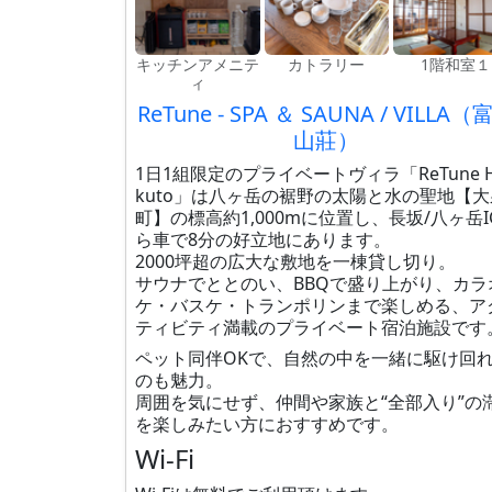
キッチンアメニテ
カトラリー
1階和室１
ィ
ReTune - SPA ＆ SAUNA / VILLA（
山莊）
1日1組限定のプライベートヴィラ「ReTune 
kuto」は八ヶ岳の裾野の太陽と水の聖地【大
町】の標高約1,000mに位置し、長坂/八ヶ岳I
ら車で8分の好立地にあります。
2000坪超の広大な敷地を一棟貸し切り。
サウナでととのい、BBQで盛り上がり、カラ
ケ・バスケ・トランポリンまで楽しめる、ア
ティビティ満載のプライベート宿泊施設です
ペット同伴OKで、自然の中を一緒に駆け回
のも魅力。
周囲を気にせず、仲間や家族と“全部入り”の
を楽しみたい方におすすめです。
Wi-Fi