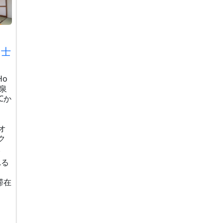
富士
Ho
泉
Cか
オ
ク
。
れる
滞在