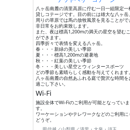
八ヶ岳南麓の清里高原に佇む一日一組限定一
貸しコテージです。目の前には雄大な八ヶ岳
周りの草原では馬の放牧風景を見ることがで
非日常をお約束致します。
また、夜は標高1,200mの満天の星空を望む
ができます。
四季折々で表情を変える八ヶ岳。
春・・・新緑の美しい季節
夏・・・標高1,200mの避暑地
秋・・・紅葉の美しい季節
冬・・・美しい星空とウィンタースポーツ
どの季節も素晴らしく感動を与えてくれます
八ヶ岳南麓の自然あふれる庭で贅沢な時間を
過ごし下さい。
Wi-Fi
施設全体でWi-Fiのご利用が可能となっていま
す。
ワーケーションやテレワークなどのご利用に
どうぞ。
甲信越／山梨県／清里・大泉・須玉