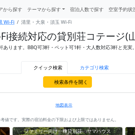
アから探す
テーマから探す
宿泊人数で探す
空室予約状
Wi-Fi
清里・大泉・須玉 Wi-Fi
Fi接続対応の貸別荘コテージ(山
ります。BBQ可3軒・ペット可1軒・大人数対応3軒と充実。1人
クイック検索
カテゴリ検索
検索条件を開く
地図表示
参考値です。実際の宿泊料金の下限および上限ではありません。
》
ファミリー向け一棟貸別荘 ヤマハウス