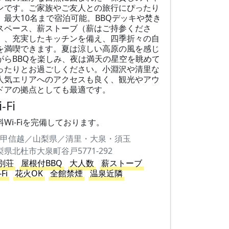
ンです。ご家族やご友人との旅行にぴったり
、最大10名まで宿泊可能。BBQデッキや焚き
スペース、薪ストーブ（薪はご持参くださ
）、充実したキッチンを備え、四季折々の自
を満喫できます。夏は涼しい高原の風を感じ
がらBBQを楽しみ、夜は満天の星空を眺めて
ったりとお過ごしください。小淵沢や清里な
人気エリアへのアクセスも良く、観光やアウ
ドアの拠点としても最適です。
-Fi
料Wi-Fiを完備しております。
甲信越／山梨県／清里・大泉・須玉
梨県北杜市大泉町谷戸5771-292
別荘
屋根付BBQ
大人数
薪ストーブ
-Fi
花火OK
全館禁煙
温泉近隣