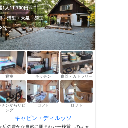
1人11,700円～
梨・清里・大泉・須玉
0名迄
寝室
キッチン
食器・カトラリー
ッチンからリビ
ロフト
ロフト
ング
キャビン・ディルッソ
ヶ岳の豊かな自然に囲まれた一棟貸しのキャ