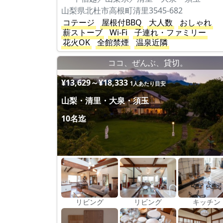
山梨県北杜市高根町清里3545-682
コテージ
屋根付BBQ
大人数
おしゃれ
薪ストーブ
Wi-Fi
子連れ・ファミリー
花火OK
全館禁煙
温泉近隣
ココ、ぜんぶ、貸切。
¥13,629～¥18,333
1人あたり目安
山梨・清里・大泉・須玉
10名迄
リビング
リビング
キッチン