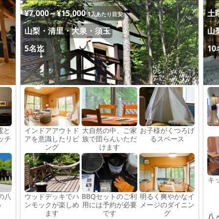
¥7,000～¥15,000
土曜
1人あたり目安
山梨・清里・大泉・須玉
山
5名迄
1
電と
インドアアウトド
大自然の中、ご家
お子様がくつろげ
ッチ
アを意識したリビ
族で団らんいただ
るスペース
ング
けます
キ
の八
ウッドデッキでハ
BBQセットのご利
明るく爽やかなイ
め
ンモックが楽しめ
用には予約が必要
メージのダイニン
ます
です
グ
八