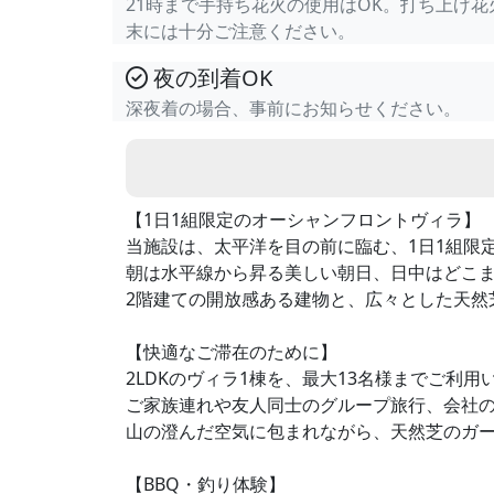
21時まで手持ち花火の使用はOK。打ち上げ
末には十分ご注意ください。
夜の到着OK
深夜着の場合、事前にお知らせください。
【1日1組限定のオーシャンフロントヴィラ】
当施設は、太平洋を目の前に臨む、1日1組限
朝は水平線から昇る美しい朝日、日中はどこ
2階建ての開放感ある建物と、広々とした天然
【快適なご滞在のために】
2LDKのヴィラ1棟を、最大13名様までご利用
ご家族連れや友人同士のグループ旅行、会社
山の澄んだ空気に包まれながら、天然芝のガー
【BBQ・釣り体験】