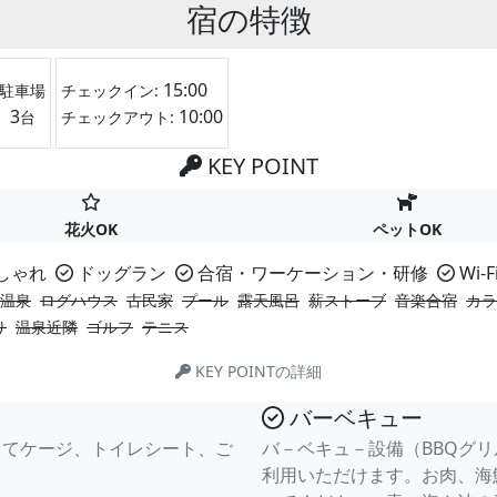
宿の特徴
15:00
駐車場
チェックイン:
3
10:00
台
チェックアウト:
KEY POINT
花火OK
ペットOK
しゃれ
ドッグラン
合宿・ワーケーション・研修
Wi-F
温泉
ログハウス
古民家
プール
露天風呂
薪ストーブ
音楽合宿
カラ
り
温泉近隣
ゴルフ
テニス
KEY POINTの詳細
バーベキュー
じてケージ、トイレシート、ご
バ－ベキュ－設備（BBQグ
利用いただけます。お肉、海