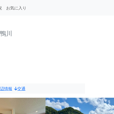
況
お気に入り
 鴨川
辺情報
交通