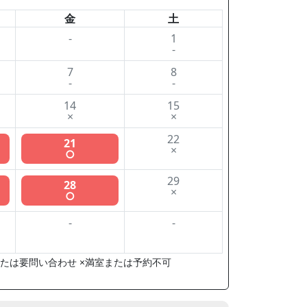
金
土
-
1
-
7
8
-
-
14
15
×
×
22
21
×
○
29
28
×
○
-
-
たは要問い合わせ ×満室または予約不可