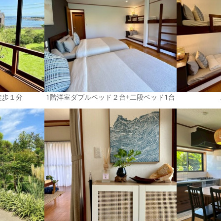
徒歩１分
1階洋室ダブルベッド２台+二段ベッド1台