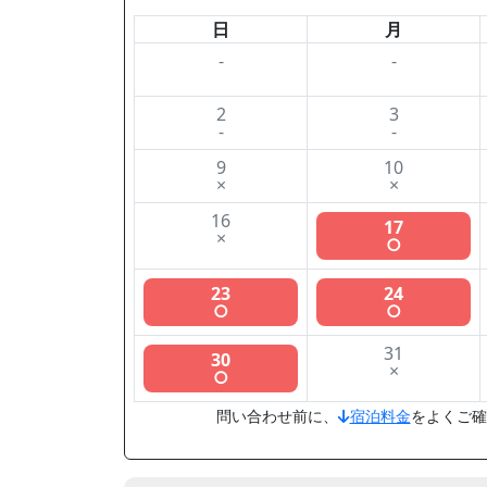
日
月
-
-
2
3
-
-
9
10
×
×
16
17
×
○
23
24
○
○
31
30
×
○
問い合わせ前に、
宿泊料金
をよくご確