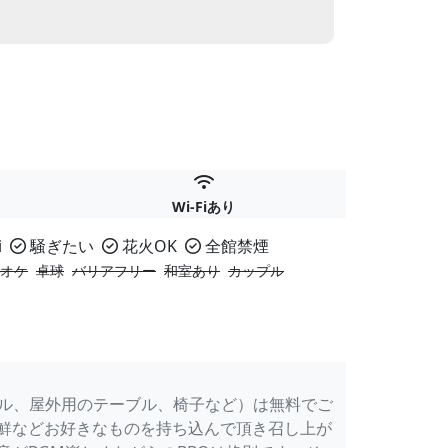
Wi-Fiあり
i
騒ぎたい
花火OK
全館禁煙
オケ
卓球
バリアフリー
和室あり
カップル
リル、屋外用のテーブル、椅子など）は無料でご
鮮などお好きなものを持ち込んで頂き召し上が