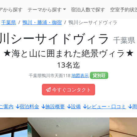
アから探す
テーマから探す
宿泊人数で探す
空室予約状
千葉県
鴨川・勝浦・御宿
鴨川シーサイドヴィラ
川シーサイドヴィラ
千葉県
★海と山に囲まれた絶景ヴィラ★
13名迄
千葉県鴨川市天面118
地図表示
貸別荘
今すぐコンタクト
ご案内
宿泊料金
施設概要
設備
レビュー・口コミ
周