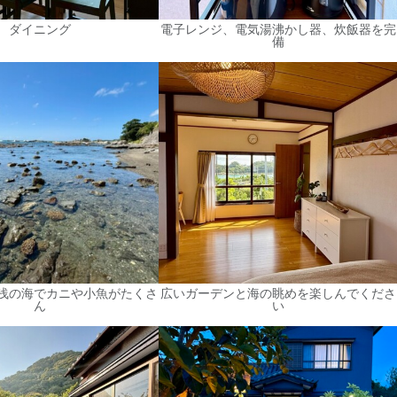
ダイニング
電子レンジ、電気湯沸かし器、炊飯器を完
備
浅の海でカニや小魚がたくさ
広いガーデンと海の眺めを楽しんでくださ
ん
い