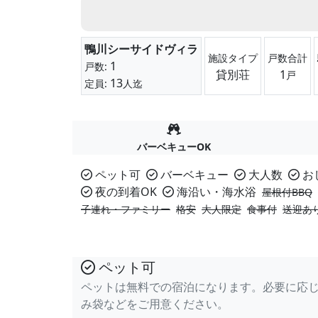
鴨川シーサイドヴィラ
施設タイプ
戸数合計
1
戸数:
貸別荘
1
戸
13
定員:
人迄
バーベキューOK
ペット可
バーベキュー
大人数
お
夜の到着OK
海沿い・海水浴
屋根付BBQ
子連れ・ファミリー
格安
大人限定
食事付
送迎あ
ペット可
ペットは無料での宿泊になります。必要に応
み袋などをご用意ください。