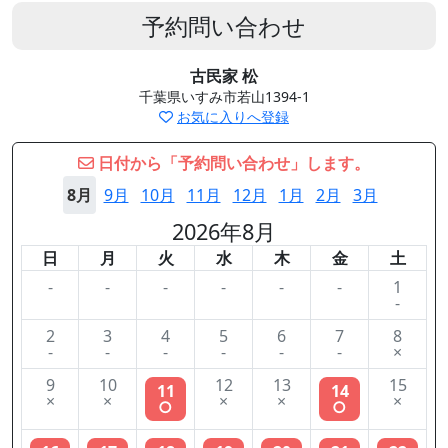
予約問い合わせ
古民家 松
千葉県いすみ市若山1394-1
お気に入りへ登録
日付から「予約問い合わせ」します。
8月
9月
10月
11月
12月
1月
2月
3月
2026年8月
日
月
火
水
木
金
土
-
-
-
-
-
-
1
-
2
3
4
5
6
7
8
-
-
-
-
-
-
×
9
10
12
13
15
11
14
×
×
×
×
×
○
○