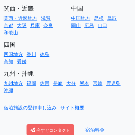
関西・近畿
中国
関西・近畿地方
滋賀
中国地方
島根
鳥取
京都
大阪
兵庫
奈良
岡山
広島
山口
和歌山
四国
四国地方
香川
徳島
高知
愛媛
九州・沖縄
九州地方
福岡
佐賀
長崎
大分
熊本
宮崎
鹿児島
沖縄
宿泊施設の登録申し込み
サイト概要
© Copyright
ACO貸別荘コテージ
宿泊料金
今すぐコンタクト