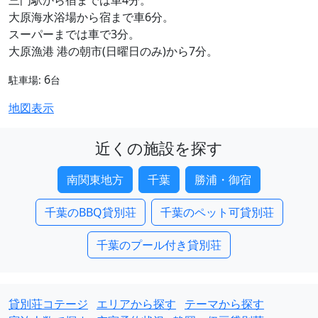
三門駅から宿までは車4分。
大原海水浴場から宿まで車6分。
スーパーまでは車で3分。
大原漁港 港の朝市(日曜日のみ)から7分。
6
駐車場:
台
地図表示
近くの施設を探す
南関東地方
千葉
勝浦・御宿
千葉のBBQ貸別荘
千葉のペット可貸別荘
千葉のプール付き貸別荘
貸別荘コテージ
エリアから探す
テーマから探す