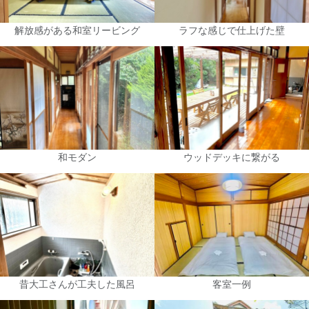
解放感がある和室リービング
ラフな感じで仕上げた壁
和モダン
ウッドデッキに繋がる
昔大工さんが工夫した風呂
客室一例