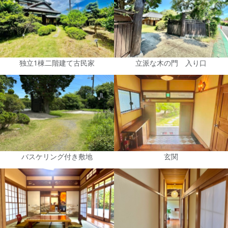
独立1棟二階建て古民家
立派な木の門 入り口
バスケリング付き敷地
玄関