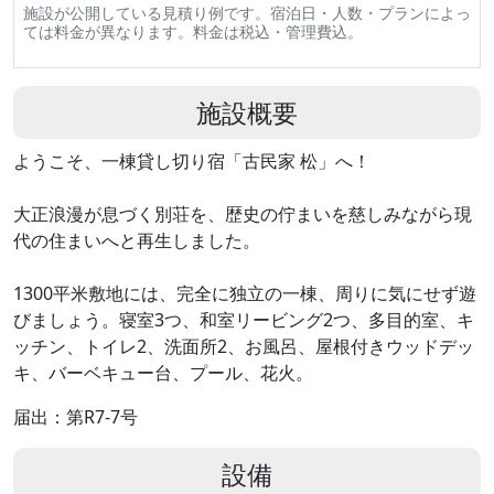
施設が公開している見積り例です。宿泊日・人数・プランによっ
ては料金が異なります。料金は税込・管理費込。
施設概要
ようこそ、一棟貸し切り宿「古民家 松」へ！
大正浪漫が息づく別荘を、歴史の佇まいを慈しみながら現
代の住まいへと再生しました。
1300平米敷地には、完全に独立の一棟、周りに気にせず遊
びましょう。寝室3つ、和室リービング2つ、多目的室、キ
ッチン、トイレ2、洗面所2、お風呂、屋根付きウッドデッ
キ、バーベキュー台、プール、花火。
届出：第R7-7号
設備