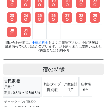
16
17
18
19
20
21
22
○
○
○
○
○
○
○
23
24
25
26
27
28
29
○
○
○
○
○
○
○
-
-
-
-
-
30
31
○
○
問い合わせ前に、
宿泊料金
をよくご確認下さい。予約状況は、
最新情報でない場合がございます。〇予約可または要問い合わせ
×満室または予約不可
宿の特徴
古民家 松
施設タイプ
戸数合計
駐車場
1
戸数:
貸別荘
1
6
戸
台
6
定員:
人迄
+ 追加6人迄
15:00
チェックイン: