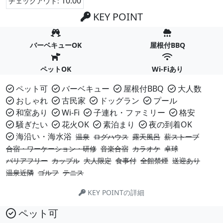
10:00
チェックアウト:
KEY POINT
バーベキューOK
屋根付BBQ
ペットOK
Wi-Fiあり
ペット可
バーベキュー
屋根付BBQ
大人数
おしゃれ
古民家
ドッグラン
プール
和室あり
Wi-Fi
子連れ・ファミリー
格安
騒ぎたい
花火OK
素泊まり
夜の到着OK
海沿い・海水浴
温泉
ログハウス
露天風呂
薪ストーブ
合宿・ワーケーション・研修
音楽合宿
カラオケ
卓球
バリアフリー
カップル
大人限定
食事付
全館禁煙
送迎あり
温泉近隣
ゴルフ
テニス
KEY POINTの詳細
ペット可