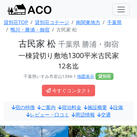
貸別荘TOP
貸別荘コテージ
南関東地方
千葉県
鴨川・勝浦・御宿
古民家 松
古民家 松
千葉県 勝浦・御宿
一棟貸切り敷地1300平米古民家
12名迄
千葉県いすみ市若山1394-1
地図表示
貸別荘
今すぐコンタクト
宿の特徴
ご案内
宿泊料金
施設概要
設備
レビュー・口コミ
周辺情報
交通