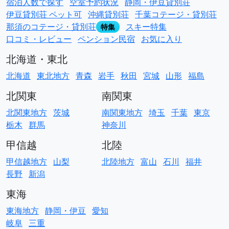
宿泊人数で探す
空室予約状況
静岡・伊豆貸別荘
伊豆貸別荘 ペット可
沖縄貸別荘
千葉コテージ・貸別荘
那須のコテージ・貸別荘
スキー特集
特集
口コミ・レビュー
ペンション民宿
お気に入り
北海道・東北
北海道
東北地方
青森
岩手
秋田
宮城
山形
福島
北関東
南関東
北関東地方
茨城
南関東地方
埼玉
千葉
東京
栃木
群馬
神奈川
甲信越
北陸
甲信越地方
山梨
北陸地方
富山
石川
福井
長野
新潟
東海
東海地方
静岡・伊豆
愛知
岐阜
三重