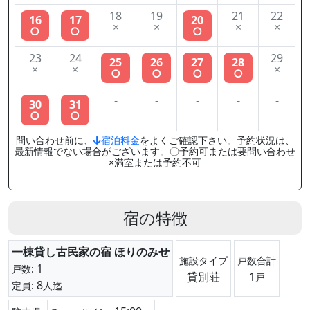
18
19
21
22
16
17
20
×
×
×
×
○
○
○
23
24
29
25
26
27
28
×
×
×
○
○
○
○
-
-
-
-
-
30
31
○
○
問い合わせ前に、
宿泊料金
をよくご確認下さい。予約状況は、
最新情報でない場合がございます。〇予約可または要問い合わせ
×満室または予約不可
宿の特徴
一棟貸し古民家の宿 ほりのみせ
施設タイプ
戸数合計
1
戸数:
貸別荘
1
戸
8
定員:
人迄