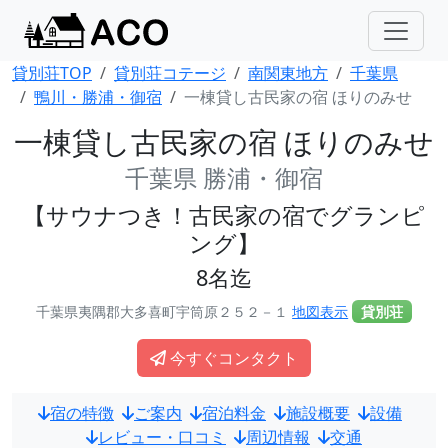
貸別荘TOP
貸別荘コテージ
南関東地方
千葉県
鴨川・勝浦・御宿
一棟貸し古民家の宿 ほりのみせ
一棟貸し古民家の宿 ほりのみせ
千葉県 勝浦・御宿
【サウナつき！古民家の宿でグランピ
ング】
8名迄
千葉県夷隅郡大多喜町宇筒原２５２－１
地図表示
貸別荘
今すぐコンタクト
宿の特徴
ご案内
宿泊料金
施設概要
設備
レビュー・口コミ
周辺情報
交通