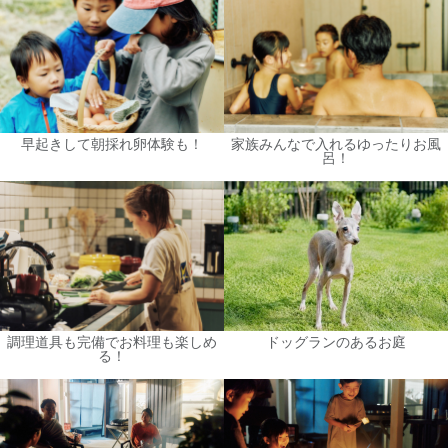
早起きして朝採れ卵体験も！
家族みんなで入れるゆったりお風
呂！
調理道具も完備でお料理も楽しめ
ドッグランのあるお庭
る！