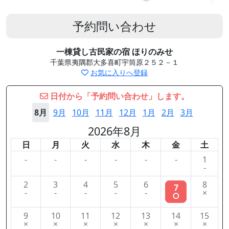
予約問い合わせ
一棟貸し古民家の宿 ほりのみせ
千葉県夷隅郡大多喜町宇筒原２５２－１
お気に入りへ登録
日付から「予約問い合わせ」します。
8月
9月
10月
11月
12月
1月
2月
3月
2026年8月
日
月
火
水
木
金
土
-
-
-
-
-
-
1
-
2
3
4
5
6
8
7
-
-
-
-
-
×
○
9
10
11
12
13
14
15
×
×
×
×
×
×
×