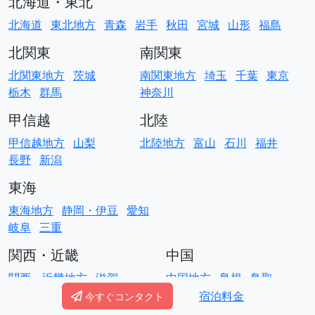
北海道・東北
北海道
東北地方
青森
岩手
秋田
宮城
山形
福島
北関東
南関東
北関東地方
茨城
南関東地方
埼玉
千葉
東京
栃木
群馬
神奈川
甲信越
北陸
甲信越地方
山梨
北陸地方
富山
石川
福井
長野
新潟
東海
東海地方
静岡・伊豆
愛知
岐阜
三重
関西・近畿
中国
関西・近畿地方
滋賀
中国地方
島根
鳥取
京都
大阪
兵庫
奈良
岡山
広島
山口
宿泊料金
今すぐコンタクト
和歌山