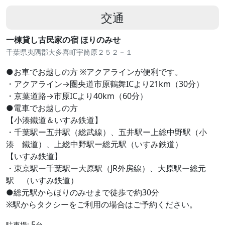
交通
一棟貸し古民家の宿 ほりのみせ
千葉県夷隅郡大多喜町宇筒原２５２－１
●お車でお越しの方 ※アクアラインが便利です。
・アクアライン→圏央道市原鶴舞ICより21km（30分）
・京葉道路→市原ICより40km（60分）
●電車でお越しの方
【小湊鐵道＆いすみ鉄道】
・千葉駅ー五井駅（総武線）、五井駅ー上総中野駅（小
湊 鐵道）、上総中野駅ー総元駅（いすみ鉄道）
【いすみ鉄道】
・東京駅ー千葉駅ー大原駅（JR外房線）、大原駅ー総元
駅 （いすみ鉄道）
●総元駅からほりのみせまで徒歩で約30分
※駅からタクシーをご利用の場合はご予約ください。
5
駐車場:
台