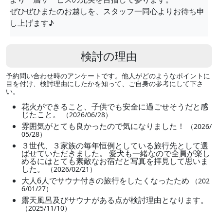
ぜひぜひまたのお越しを、スタッフ一同心よりお待ち申
し上げます♪
検討の理由
予約問い合わせ時のアンケートです。他人がどのようなポイントに
目を付け、検討理由にしたかを知って、ご自身の参考にして下さ
い。
花火ができること、子供でも安全に過ごせそうだと感
じたこと。
（2026/06/28）
雰囲気がとても良かったので気になりました！
（2026/
05/28）
３世代、３家族の毎年恒例としている旅行先として選
ばせていただきました。 愛犬も一緒なので全員が楽し
めるにはとても素敵なお宿だと写真を拝見して思いま
した。
（2026/02/21）
大人6人でサウナ付きの旅行をしたくなったため
（202
6/01/27）
露天風呂及びサウナがある点が検討理由となります。
（2025/11/10）