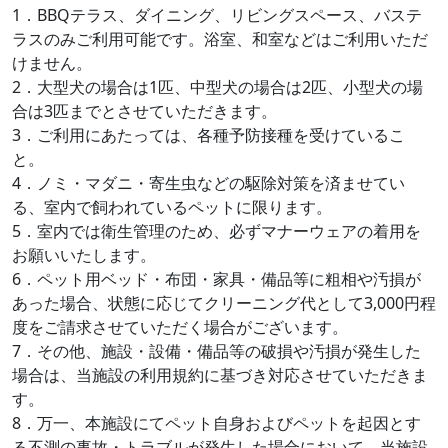
1．BBQテラス、ダイニング、リビングスペース、バステ
ラスのみご利用可能です。浴室、和室などはご利用いただ
けません。
2．大型犬の場合は1匹、中型犬の場合は2匹、小型犬の場
合は3匹までとさせていただきます。
3．ご利用にあたっては、各種予防接種を受けているこ
と。
4．ノミ・マダニ・寄生虫などの駆除対策を済ませてい
る、室内で飼われているペットに限ります。
5．室内では衛生管理のため、必ずマナーウェアの着用を
お願いいたします。
6．ペット用ベッド・布団・家具・備品等に粗相や汚損が
あった場合、状態に応じてクリーニング代として3,000円程
度をご請求させていただく場合がございます。
7．その他、施設・設備・備品等の破損や汚損が発生した
場合は、当施設の利用規約に基づき対応させていただきま
す。
8．万一、本施設にてペット自身およびペットを起因とす
る不測の事故・トラブルが発生した場合において、当施設