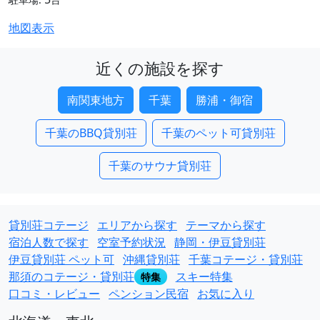
地図表示
近くの施設を探す
南関東地方
千葉
勝浦・御宿
千葉のBBQ貸別荘
千葉のペット可貸別荘
千葉のサウナ貸別荘
貸別荘コテージ
エリアから探す
テーマから探す
宿泊人数で探す
空室予約状況
静岡・伊豆貸別荘
伊豆貸別荘 ペット可
沖縄貸別荘
千葉コテージ・貸別荘
那須のコテージ・貸別荘
スキー特集
特集
口コミ・レビュー
ペンション民宿
お気に入り