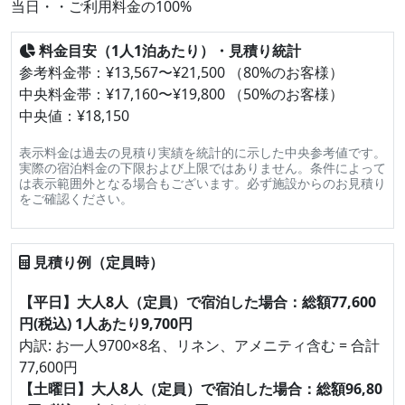
当日・・ご利用料金の100%
料金目安（1人1泊あたり）・見積り統計
参考料金帯：¥13,567〜¥21,500 （80%のお客様）
中央料金帯：¥17,160〜¥19,800 （50%のお客様）
中央値：¥18,150
表示料金は過去の見積り実績を統計的に示した中央参考値です。
実際の宿泊料金の下限および上限ではありません。条件によって
は表示範囲外となる場合もございます。必ず施設からのお見積り
をご確認ください。
見積り例（定員時）
【平日】大人8人（定員）で宿泊した場合：総額77,600
円(税込) 1人あたり9,700円
内訳: お一人9700×8名、リネン、アメニティ含む = 合計
77,600円
【土曜日】大人8人（定員）で宿泊した場合：総額96,80