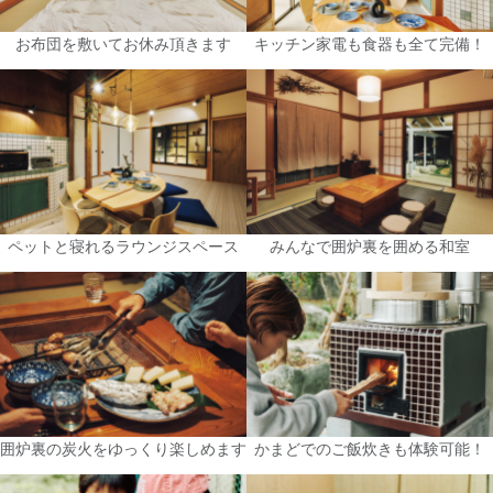
お布団を敷いてお休み頂きます
キッチン家電も食器も全て完備！
ペットと寝れるラウンジスペース
みんなで囲炉裏を囲める和室
囲炉裏の炭火をゆっくり楽しめます
かまどでのご飯炊きも体験可能！