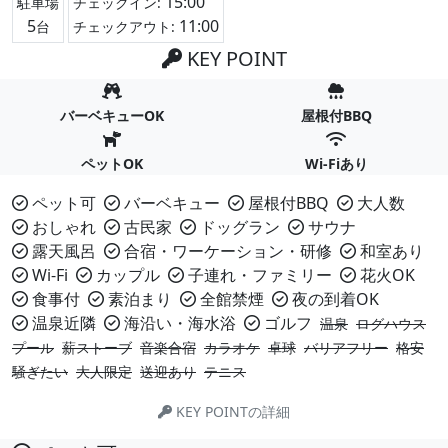
15:00
駐車場
チェックイン:
5
11:00
台
チェックアウト:
KEY POINT
バーベキューOK
屋根付BBQ
ペットOK
Wi-Fiあり
ペット可
バーベキュー
屋根付BBQ
大人数
おしゃれ
古民家
ドッグラン
サウナ
露天風呂
合宿・ワーケーション・研修
和室あり
Wi-Fi
カップル
子連れ・ファミリー
花火OK
食事付
素泊まり
全館禁煙
夜の到着OK
温泉近隣
海沿い・海水浴
ゴルフ
温泉
ログハウス
プール
薪ストーブ
音楽合宿
カラオケ
卓球
バリアフリー
格安
騒ぎたい
大人限定
送迎あり
テニス
KEY POINTの詳細