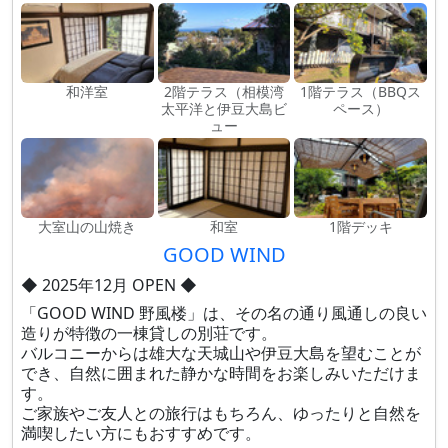
和洋室
2階テラス（相模湾
1階テラス（BBQス
太平洋と伊豆大島ビ
ペース）
ュー
大室山の山焼き
和室
1階デッキ
GOOD WIND
◆ 2025年12月 OPEN ◆
「GOOD WIND 野風楼」は、その名の通り風通しの良い
造りが特徴の一棟貸しの別荘です。
バルコニーからは雄大な天城山や伊豆大島を望むことが
でき、自然に囲まれた静かな時間をお楽しみいただけま
す。
ご家族やご友人との旅行はもちろん、ゆったりと自然を
満喫したい方にもおすすめです。