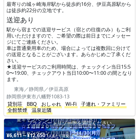
最寄りの城ヶ崎海岸駅から徒歩約16分、伊豆高原駅から
は徒歩約22分の立地です。
送迎あり
駅から宿までの送迎サービス（宿との往復のみ）もご利
用いただけますので、ご希望の際は前日までにメッセー
ジにてご連絡ください。
車は普通乗用車のため、場合によっては複数回に分けて
の送迎となることがございます。あらかじめご了承くだ
さい。
★送迎サービスのご利用時間は、チェックイン当日15:5
0〜19:00、チェックアウト当日10:00〜11:00 の間となり
ます。
東海／静岡県／伊豆高原
静岡県伊東市八幡野1083-13
貸別荘
BBQ
おしゃれ
Wi-Fi
子連れ・ファミリー
全館禁煙
温泉近隣
プライベートリゾートを満喫ください
¥6,611～¥12,650
1人あたり目安