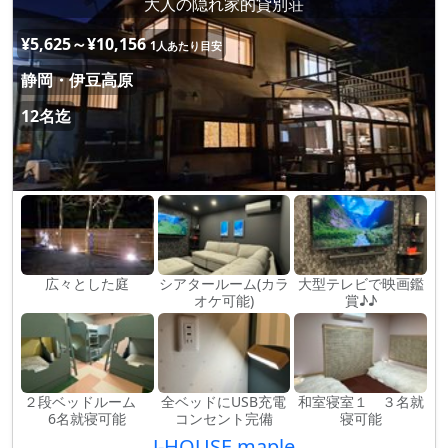
大人の隠れ家的貸別荘
¥5,625～¥10,156
1人あたり目安
静岡・伊豆高原
12名迄
広々とした庭
シアタールーム(カラ
大型テレビで映画鑑
オケ可能)
賞♪♪
２段ベッドルーム
全ベッドにUSB充電
和室寝室１ ３名就
6名就寝可能
コンセント完備
寝可能
J-HOUSE maple