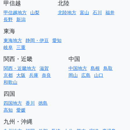
甲信越
北陸
甲信越地方
山梨
北陸地方
富山
石川
福井
長野
新潟
東海
東海地方
静岡・伊豆
愛知
岐阜
三重
関西・近畿
中国
関西・近畿地方
滋賀
中国地方
島根
鳥取
京都
大阪
兵庫
奈良
岡山
広島
山口
和歌山
四国
四国地方
香川
徳島
高知
愛媛
九州・沖縄