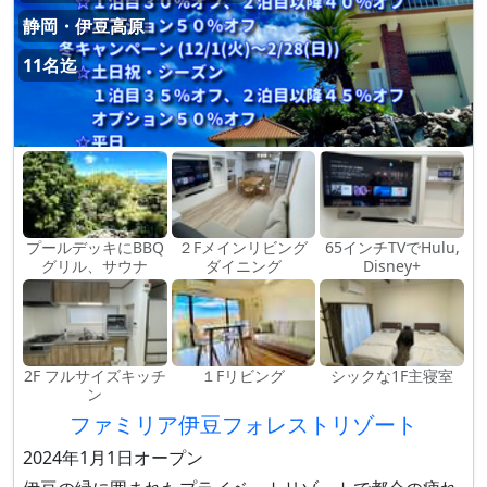
静岡・伊豆高原
11名迄
プールデッキにBBQ
２Fメインリビング
65インチTVでHulu,
グリル、サウナ
ダイニング
Disney+
2F フルサイズキッチ
１Fリビング
シックな1F主寝室
ン
ファミリア伊豆フォレストリゾート
2024年1月1日オープン