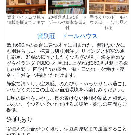
娯楽アイテムや観光
20種類以上のボード
手づくりのドールハ
情報を揃えています
ゲームや絵本を備え
ウスは、しばし見と
付
れる
貸別荘 ドールハウス
敷地600坪の高台に建つ木々に囲まれた、閑静ないかに
も別荘らしい一棟貸し切り別荘 ／ リビングと和室の通
し部屋、31帖の広々としたくつろぎの場 ／ 海を眺めな
がらベランダでBBQ ／ 屋上に上がれば360度見渡せる癒
しの空間 ／ 四季折々の景色・海・日の出・夕焼け・夜
空・自然をご堪能いただけます。
静寂で清々しい空気感、のんびり・ゆったりとお過ごし
いただくのにこの上ない宿泊環境をお楽しみください。
日頃の疲れをいやし、気の置けない仲間や家族と和気あ
いあい、くつろいでいただける居場所・癒しの空間をご
提供。
送迎あり
管理人の都合がつく限り、伊豆高原駅まで送迎すること
ができます。