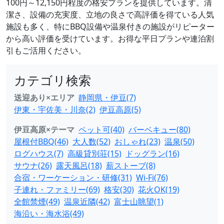
100円～12,150円程度の格安プランを提供しています。清
潔さ、設備の充実度、立地の良さで高評価を得ている人気
施設も多く、特にBBQ設備や温泉付きの施設がリピーター
から高い評価を受けています。お得な平日プランや連泊割
引もご活用ください。
カテゴリ検索
送迎あり×エリア
静岡県・伊豆(7)
伊東・宇佐美・川奈(2)
伊豆高原(5)
伊豆高原×テーマ
ペット可(40)
バーベキュー(80)
屋根付BBQ(46)
大人数(52)
おしゃれ(23)
温泉(50)
ログハウス(7)
高級貸別荘(15)
ドッグラン(16)
サウナ(26)
露天風呂(18)
薪ストーブ(8)
合宿・ワーケーション・研修(31)
Wi-Fi(76)
子連れ・ファミリー(69)
格安(30)
花火OK(19)
全館禁煙(49)
温泉近隣(42)
富士山眺望(1)
海沿い・海水浴(49)