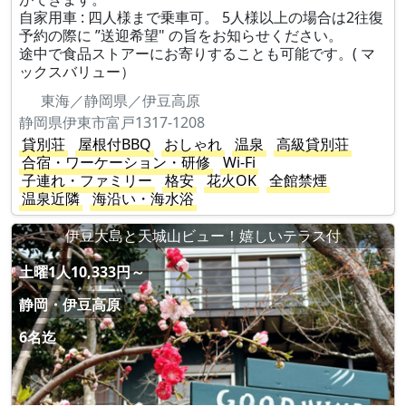
自家用車 : 四人様まで乗車可。 5人様以上の場合は2往復
予約の際に ”送迎希望" の旨をお知らせください。
途中で食品ストアーにお寄りすることも可能です。( マ
ックスバリュー）
東海／静岡県／伊豆高原
静岡県伊東市富戸1317-1208
貸別荘
屋根付BBQ
おしゃれ
温泉
高級貸別荘
合宿・ワーケーション・研修
Wi-Fi
子連れ・ファミリー
格安
花火OK
全館禁煙
温泉近隣
海沿い・海水浴
伊豆大島と天城山ビュー！嬉しいテラス付
土曜1人10,333円～
静岡・伊豆高原
6名迄