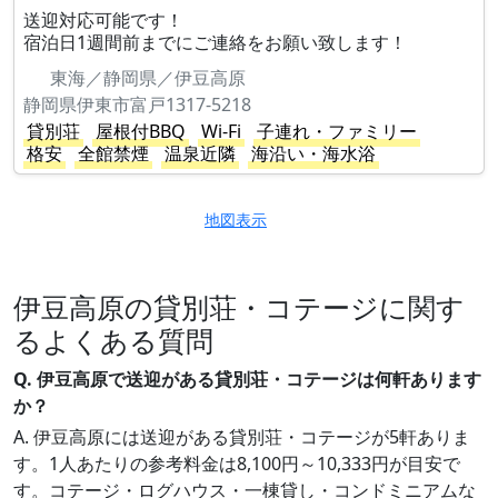
送迎対応可能です！
宿泊日1週間前までにご連絡をお願い致します！
東海／静岡県／伊豆高原
静岡県伊東市富戸1317-5218
貸別荘
屋根付BBQ
Wi-Fi
子連れ・ファミリー
格安
全館禁煙
温泉近隣
海沿い・海水浴
地図表示
伊豆高原の貸別荘・コテージに関す
るよくある質問
Q. 伊豆高原で送迎がある貸別荘・コテージは何軒あります
か？
A. 伊豆高原には送迎がある貸別荘・コテージが5軒ありま
す。1人あたりの参考料金は8,100円～10,333円が目安で
す。コテージ・ログハウス・一棟貸し・コンドミニアムな