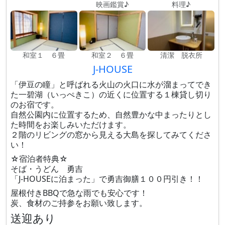
映画鑑賞♪
料理♪
和室１ ６畳
和室２ ６畳
清潔 脱衣所
J-HOUSE
「伊豆の瞳」と呼ばれる火山の火口に水が溜まってでき
た一碧湖（いっぺきこ）の近くに位置する１棟貸し切り
のお宿です。
自然公園内に位置するため、自然豊かな中まったりとし
た時間をお楽しみいただけます。
２階のリビングの窓から見える大島を探してみてくださ
い！
☆宿泊者特典☆
そば・うどん 勇吉
「J-HOUSEに泊まった」で勇吉御膳１００円引き！！
屋根付きBBQで急な雨でも安心です！
炭、食材のご持参をお願い致します。
送迎あり