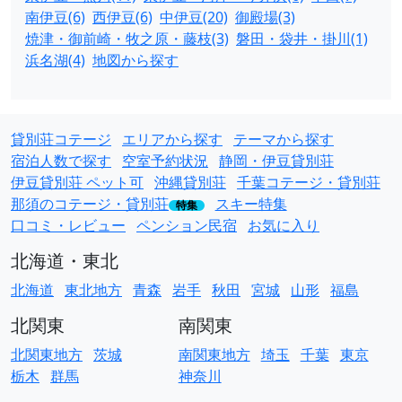
南伊豆(6)
西伊豆(6)
中伊豆(20)
御殿場(3)
焼津・御前崎・牧之原・藤枝(3)
磐田・袋井・掛川(1)
浜名湖(4)
地図から探す
貸別荘コテージ
エリアから探す
テーマから探す
宿泊人数で探す
空室予約状況
静岡・伊豆貸別荘
伊豆貸別荘 ペット可
沖縄貸別荘
千葉コテージ・貸別荘
那須のコテージ・貸別荘
スキー特集
特集
口コミ・レビュー
ペンション民宿
お気に入り
北海道・東北
北海道
東北地方
青森
岩手
秋田
宮城
山形
福島
北関東
南関東
北関東地方
茨城
南関東地方
埼玉
千葉
東京
栃木
群馬
神奈川