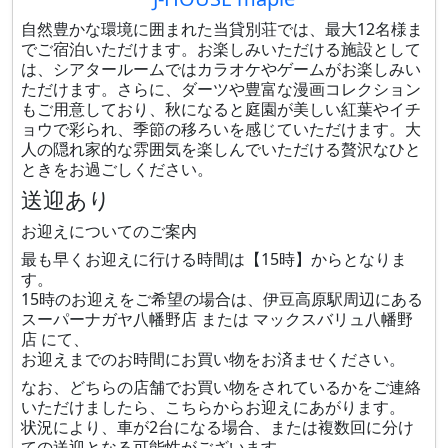
自然豊かな環境に囲まれた当貸別荘では、最大12名様ま
でご宿泊いただけます。お楽しみいただける施設として
は、シアタールームではカラオケやゲームがお楽しみい
ただけます。さらに、ダーツや豊富な漫画コレクション
もご用意しており、秋になると庭園が美しい紅葉やイチ
ョウで彩られ、季節の移ろいを感じていただけます。大
人の隠れ家的な雰囲気を楽しんでいただける贅沢なひと
ときをお過ごしください。
送迎あり
お迎えについてのご案内
最も早くお迎えに行ける時間は【15時】からとなりま
す。
15時のお迎えをご希望の場合は、伊豆高原駅周辺にある
スーパーナガヤ八幡野店 または マックスバリュ八幡野
店 にて、
お迎えまでのお時間にお買い物をお済ませください。
なお、どちらの店舗でお買い物をされているかをご連絡
いただけましたら、こちらからお迎えにあがります。
状況により、車が2台になる場合、または複数回に分け
ての送迎となる可能性がございます。