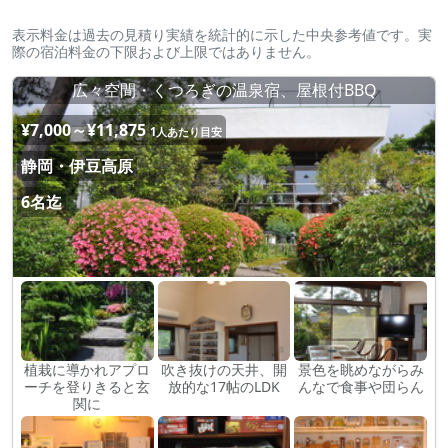
表示料金は過去の見積り実績を統計的に示した中央参考値です。実
際の宿泊料金の下限および上限ではありません。
広々空間・くつろぎの温泉宿、屋根付BBQ
¥7,000～¥11,875
1人あたり目安
静岡・伊豆高原
6名迄
植栽に導かれアプロ
吹き抜けの天井、開
景色を眺めながらみ
ーチを登りきると玄
放的な17帖のLDK
んなで食事や団らん
関に