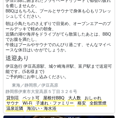
伊豆の緑に囲まれたプライベートリゾートで都会の疲れ
を癒しませんか。
BBQはもちろん、プールとサウナで身体も心もリフレッ
シュしてください。
朝は小鳥たちのさえずりで目覚め、オープンエアーのプ
ールデッキで軽めの朝食、
近隣の湖や海岸をドライブがてら散策したあとは、BBQ
でお腹を満たし、
午後はプールやサウナでのんびり過ごす、そんなマイペ
ースな休日はいかがでしょうか。
送迎あり
伊豆急行 伊豆高原駅、城ケ崎海岸駅、富戸駅まで送迎可
能です。(5名様まで)
ご予約時にお申し込みください。
東海／静岡県／伊豆高原
静岡県伊東市大室高原５丁目３２６号
貸別荘
ペット可
屋根付BBQ
大人数
おしゃれ
サウナ
Wi-Fi
子連れ・ファミリー
格安
全館禁煙
温泉近隣
海沿い・海水浴