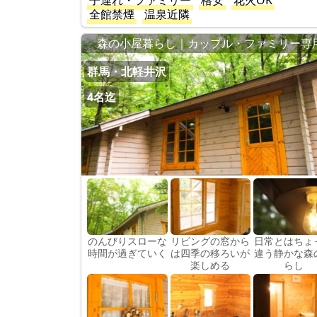
子連れ・ファミリー
格安
花火OK
全館禁煙
温泉近隣
森の小屋暮らし｜カップル・ファミリー専
群馬・北軽井沢
4名迄
のんびりスローな
リビングの窓から
日常とはちょ
時間が過ぎていく
は四季の移ろいが
違う静かな森
楽しめる
らし