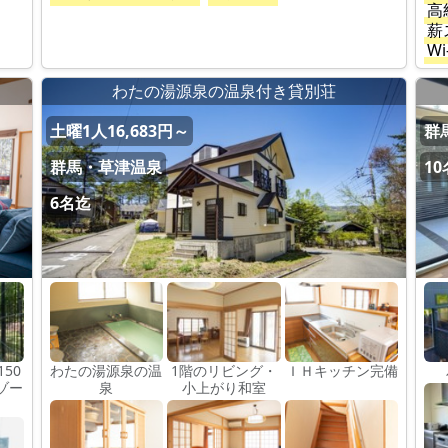
高
薪
Wi
わたの湯源泉の温泉付き貸別荘
土曜1人16,683円～
群
群馬・草津温泉
1
6名迄
50
わたの湯源泉の温
1階のリビング・
ＩＨキッチン完備
ゾー
泉
小上がり和室