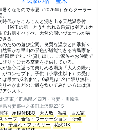
古民家の宿 金木
年暑くなるので今夏（2026年）からクーラー
置。
文時代からこんこんと湧き出る天然温泉付
。「1浴玉の肌」とうたわれる泉質は弱アルカ
性でお肌すべすべ。天然の潤いヴェールが実
できる。
人のための遊び空間。良質な温泉と四季折々
自然豊かな里山の景色が堪能できる古民家を1
1組限定で丸ごと貸し出し。ご家族やお仲間で
んびりすごせる空間を提供している。
人が童心に返って楽しめる場所「大人の隠れ
」がコンセプト。子供（小学生以下）の受け
れは最大で2名まで。0歳児は1名に限り無料。
割りやかまどのご飯を炊いてみたい方には無
でアシスト。
北関東／群馬県／四万・吾妻・川原湯
馬県吾妻郡中之条町上沢渡2315
別荘
屋根付BBQ
大人数
温泉
古民家
ストーブ
合宿・ワーケーション・研修
-Fi
子連れ・ファミリー
花火OK