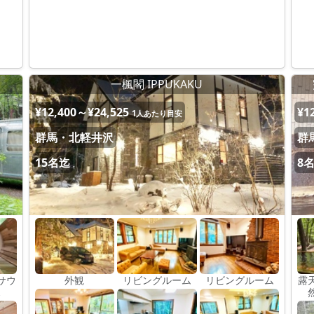
一楓閣 IPPUKAKU
¥12,400～¥24,525
¥1
1人あたり目安
群馬・北軽井沢
群
15名迄
8
サウ
外観
リビングルーム
リビングルーム
露
ス