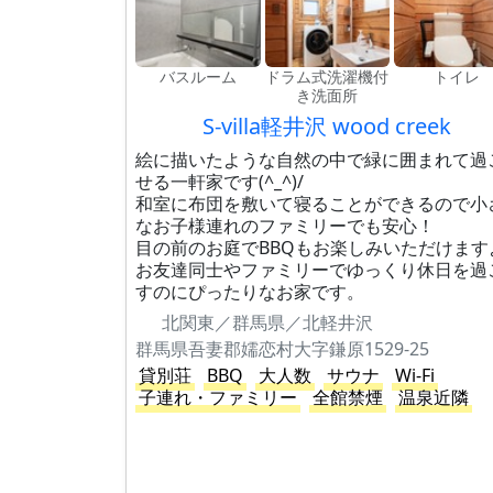
バスルーム
ドラム式洗濯機付
トイレ
き洗面所
S-villa軽井沢 wood creek
絵に描いたような自然の中で緑に囲まれて過
せる一軒家です(^_^)/
和室に布団を敷いて寝ることができるので小
なお子様連れのファミリーでも安心！
目の前のお庭でBBQもお楽しみいただけます
お友達同士やファミリーでゆっくり休日を過
すのにぴったりなお家です。
北関東／群馬県／北軽井沢
群馬県吾妻郡嬬恋村大字鎌原1529-25
貸別荘
BBQ
大人数
サウナ
Wi-Fi
子連れ・ファミリー
全館禁煙
温泉近隣