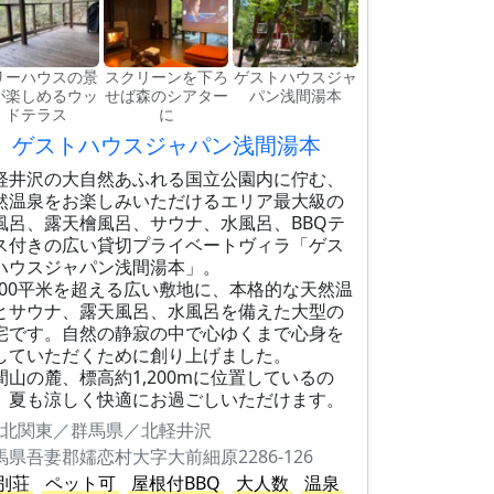
リーハウスの景
スクリーンを下ろ
ゲストハウスジャ
が楽しめるウッ
せば森のシアター
パン浅間湯本
ドテラス
に
ゲストハウスジャパン浅間湯本
軽井沢の大自然あふれる国立公園内に佇む、
然温泉をお楽しみいただけるエリア最大級の
風呂、露天檜風呂、サウナ、水風呂、BBQテ
ス付きの広い貸切プライベートヴィラ「ゲス
ハウスジャパン浅間湯本」。
,100平米を超える広い敷地に、本格的な天然温
とサウナ、露天風呂、水風呂を備えた大型の
宅です。自然の静寂の中で心ゆくまで心身を
していただくために創り上げました。
間山の麓、標高約1,200mに位置しているの
、夏も涼しく快適にお過ごしいただけます。
北関東／群馬県／北軽井沢
馬県吾妻郡嬬恋村大字大前細原2286-126
別荘
ペット可
屋根付BBQ
大人数
温泉