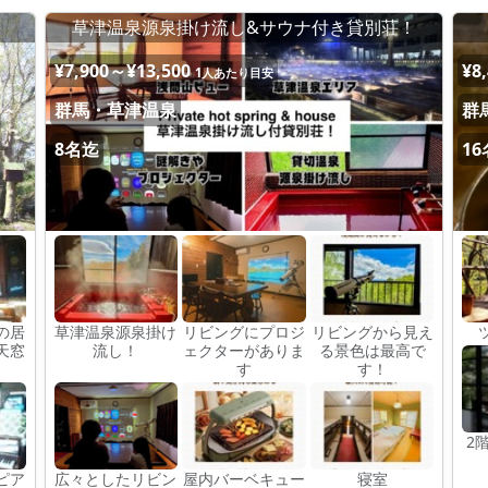
草津温泉源泉掛け流し&サウナ付き貸別荘！
¥7,900～¥13,500
¥8
1人あたり目安
群馬・草津温泉
群
8名迄
1
の居
草津温泉源泉掛け
リビングにプロジ
リビングから見え
天窓
流し！
ェクターがありま
る景色は最高で
す
す！
2
ピア
広々としたリビン
屋内バーベキュー
寝室