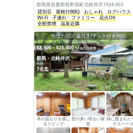
群馬県吾妻郡長野原町北軽井沢1924-903
貸別荘
屋根付BBQ
おしゃれ
ログハウス
Wi-Fi
子連れ・ファミリー
花火OK
全館禁煙
温泉近隣
サウナ/広い庭付き/テント付きBBQ
¥8,500～¥25,000
1人あたり目安
群馬・北軽井沢
7名迄
木の温もりを感じ
窓の多い明るい寝
緑に囲まれた
るリビング
室
ナスペー