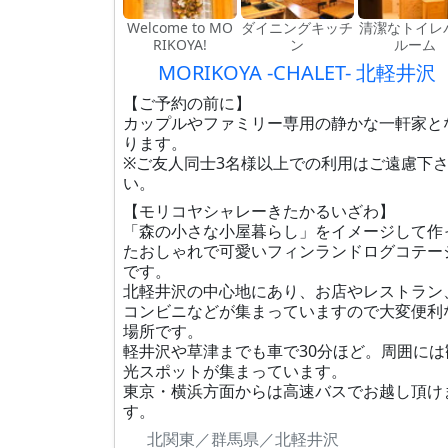
Welcome to MO
ダイニングキッチ
清潔なトイレ
RIKOYA!
ン
ルーム
MORIKOYA -CHALET- 北軽井沢
【ご予約の前に】
カップルやファミリー専用の静かな一軒家と
ります。
※ご友人同士3名様以上での利用はご遠慮下
い。
【モリコヤシャレーきたかるいざわ】
「森の小さな小屋暮らし」をイメージして作
たおしゃれで可愛いフィンランドログコテー
です。
北軽井沢の中心地にあり、お店やレストラン
コンビニなどが集まっていますので大変便利
場所です。
軽井沢や草津までも車で30分ほど。周囲には
光スポットが集まっています。
東京・横浜方面からは高速バスでお越し頂け
す。
北関東／群馬県／北軽井沢