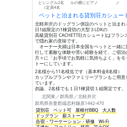
とシングル2名
ルの横にピアノ
ノ
（定員4名
ペットと泊まれる貸別荘カシュー
北軽井沢のドッグラン併設のペットと泊まれ
日1組限定の1棟貸切の大型３LDKの
高級貸別荘 CACHETTE(カシュート)はフラン
で隠れ家の意味です。
オーナー夫婦は日本全国をペットと一緒に
行して素敵な体験や苦い経験を経て、ご宿泊
方々に「お手頃でお気軽に気持ちよく」をモ
トーにしています。
2名様から11名様迄です（基本料金8名様）
カップルプランやファミリープランもご用意
ています。
勿論、2名様でも１日1棟貸切１組限定です。
北関東／群馬県／北軽井沢
群馬県吾妻郡嬬恋村鎌原1442-470
貸別荘
ペット可
屋根付BBQ
大人数
ドッグラン
薪ストーブ
合宿・ワーケーション・研修
Wi-Fi