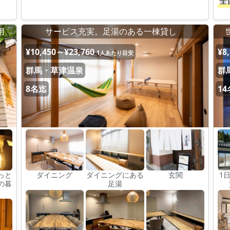
全
用
サービス充実。足湯のある一棟貸し
¥10,450～¥23,760
¥8
1人あたり目安
群馬・草津温泉
群
8名迄
1
っと
ダイニング
ダイニングにある
玄関
1
の暮
足湯