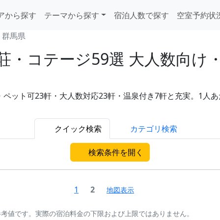
アから探す
テーマから探す
宿泊人数で探す
空室予約状
群馬県
荘・コテージ59選 大人数向け
ペット可23軒・大人数対応23軒・温泉付き7軒と充実。1人あたり
クイック検索
カテゴリ検索
検索条件を開く
1
2
地図表示
参考値です。実際の宿泊料金の下限および上限ではありません。