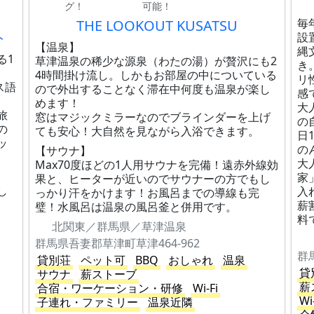
グ！
可能！
毎
THE LOOKOUT KUSATSU
ト
設
【温泉】
縄
る1
草津温泉の稀少な源泉（わたの湯）が贅沢にも2
き
4時間掛け流し。しかもお部屋の中についている
リ
ス語
ので外出することなく滞在中何度も温泉が楽し
感
めます！
大
旅
窓はマジックミラーなのでブラインダーを上げ
の
の
ても安心！大自然を見ながら入浴できます。
日
ッ
の
【サウナ】
大
Max70度ほどの1人用サウナを完備！遠赤外線効
家
果と、ヒーターが近いのでサウナーの方でもし
し
入
っかり汗をかけます！お風呂までの導線も完
薪
璧！水風呂は温泉の風呂釜と併用です。
料
北関東／群馬県／草津温泉
群馬県吾妻郡草津町草津464-962
群
貸別荘
ペット可
BBQ
おしゃれ
温泉
貸
サウナ
薪ストーブ
薪
合宿・ワーケーション・研修
Wi-Fi
Wi
子連れ・ファミリー
温泉近隣