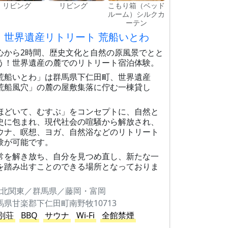
リビング
リビング
こもり箱（ベッド
ルーム）シルクカ
ーテン
世界遺産リトリート 荒船いとわ
心から2時間、歴史文化と自然の原風景でとと
う！世界遺産の麓でのリトリート宿泊体験。
荒船いとわ」は群馬県下仁田町、世界遺産
荒船風穴」の麓の屋敷集落に佇む一棟貸し
。
ほどいて、むすぶ」をコンセプトに、自然と
史に包まれ、現代社会の喧騒から解放され、
ウナ、瞑想、ヨガ、自然浴などのリトリート
験が可能です。
常を解き放ち、自分を見つめ直し、新たな一
を踏み出すことのできる場所となっておりま
。
北関東／群馬県／藤岡・富岡
馬県甘楽郡下仁田町南野牧10713
別荘
BBQ
サウナ
Wi-Fi
全館禁煙