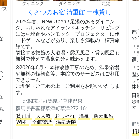
ダイニング
ダイニング
足湯
バス
くさつのお宿 清重館 一棟貸し
2025年春、New Open!! 足湯のあるダイニン
グ、おしゃれなアイランドキッチン、リビング
都
には卓球台やハンモック・プロジェクターにボ
な
の
ードゲームなどがあり、楽しさ満載の一棟貸旅
館です。
「
さ
隣接する旅館の大浴場・露天風呂・貸切風呂も
「
無料で使えて温泉気分も味わえます。
宿
※2026年6月～ 本館改修工事のため、温泉浴場
「
っ
や無料の軽朝食等、本館でのサービスはご利用
歴
ジ
できません。
サ
ご理解・ご了承の上、ご利用をお願いいたしま
体
、
す。
日
な
北関東／群馬県／草津温泉
歩
す
群馬県吾妻郡草津町草津272-161
観
貸別荘
大人数
おしゃれ
温泉
露天風呂
ま
Wi-Fi
全館禁煙
温泉近隣
群
貸