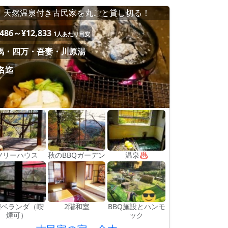
天然温泉付き古民家を丸ごと貸し切る！
,486～¥12,833
1人あたり目安
馬・四万・吾妻・川原湯
6名迄
ツリーハウス
秋のBBQガーデン
温泉♨
階ベランダ（喫
2階和室
BBQ施設とハンモ
煙可）
ック