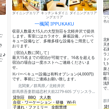
ダイニングエリア
キッチン＆ダイニ
ダイニングエリア
ングエリア
ツ
色
一楓閣 IPPUKAKU
収容人数最大15人の大型別荘を北軽井沢で提供
ご
します。客室にはカラオケ、麻雀設備、バーベ
北
キュー設備など、多種多様な設備をご用意して
天
さ
おります。
石
［宿泊人数に関して］
ラ
よ♪
最大15名までの宿泊が可能です。16名を超える
ト
ご
宿泊の場合は一度ホストへご連絡くださいま
1
せ。
泉
邸
※バーベキュー設備は有料オプション(4,000円)
癒
です。事前にご連絡お願い致します。
浅
北関東／群馬県／北軽井沢
で
群馬県吾妻郡嬬恋村大前2279-605 プリンスランド別荘地 虹の街691番
貸別荘
BBQ
大人数
群
合宿・ワーケーション・研修
Wi-Fi
貸
子連れ・ファミリー
全館禁煙