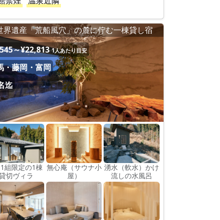
館禁煙
温泉近隣
世界遺産「荒船風穴」の麓に佇む一棟貸し宿
,545～¥22,813
1人あたり目安
馬・藤岡・富岡
4名迄
日1組限定の1棟
無心庵（サウナ小
湧水（軟水）かけ
貸切ヴィラ
屋）
流しの水風呂