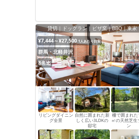
貸切｜ドッグラン｜ピザ窯｜BBQ｜東家
¥7,444～¥27,500
1人あたり目安
群馬・北軽井沢
8名迄
リビングダイニン
自然に囲まれた新
柵で囲まれた1
グ全景
しく広い3LDKの
㎡の天然芝生
邸宅
ン