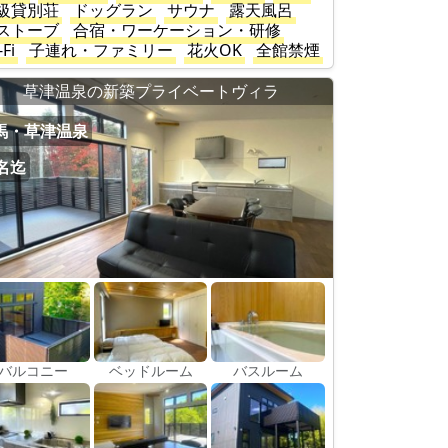
級貸別荘
ドッグラン
サウナ
露天風呂
ストーブ
合宿・ワーケーション・研修
-Fi
子連れ・ファミリー
花火OK
全館禁煙
草津温泉の新築プライベートヴィラ
馬・草津温泉
0名迄
バルコニー
ベッドルーム
バスルーム