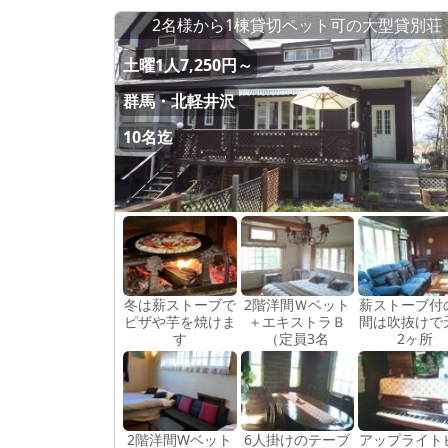
2名様から1棟貸切ペット可の大型貸別荘
土曜1人7,250円～
群馬・北軽井沢
10名迄
冬は薪ストーブで
2階洋間Ｗベット
薪ストーブ付
ピザや芋を焼けま
＋エキストラＢ
間は吹抜けで
す
（定員3名
2ヶ所
2階洋間Wベット
6人掛けのテーブ
アップライト