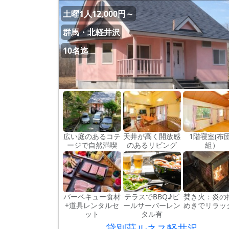
土曜1人12,000円～
群馬・北軽井沢
10名迄
広い庭のあるコテ
天井が高く開放感
1階寝室(布
ージで自然満喫
のあるリビング
組）
バーベキュー食材
テラスでBBQ♪ビ
焚き火：炎の
+道具レンタルセ
ールサーバーレン
めきでリラッ
ット
タル有
貸別荘ルネス軽井沢