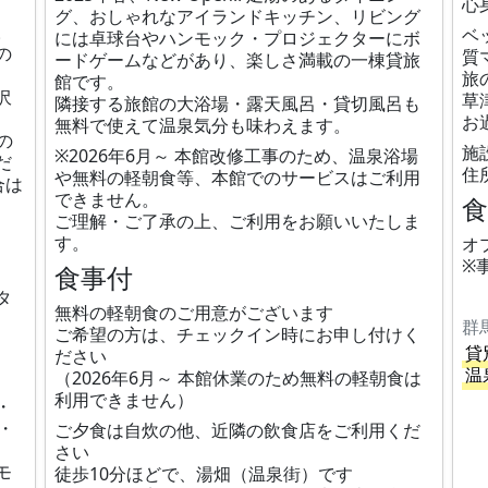
心
グ、おしゃれなアイランドキッチン、リビング
。
ベ
には卓球台やハンモック・プロジェクターにボ
の
質
ードゲームなどがあり、楽しさ満載の一棟貸旅
旅
館です。
沢
草
隣接する旅館の大浴場・露天風呂・貸切風呂も
お
無料で使えて温泉気分も味わえます。
の
施
※2026年6月～ 本館改修工事のため、温泉浴場
だ
住
や無料の軽朝食等、本館でのサービスはご利用
合は
できません。
ご理解・ご了承の上、ご利用をお願いいたしま
す。
オ
※
食事付
タ
無料の軽朝食のご用意がございます
群
ご希望の方は、チェックイン時にお申し付けく
貸
ださい
温
（2026年6月～ 本館休業のため無料の軽朝食は
利用できません）
・
・
ご夕食は自炊の他、近隣の飲食店をご利用くだ
さい
モ
徒歩10分ほどで、湯畑（温泉街）です