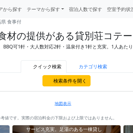
アから探す
テーマから探す
宿泊人数で探す
空室予約状
馬県 食事付
食材の提供がある貸別荘コテージ
BQ可1軒・大人数対応2軒・温泉付き1軒と充実。1人あたり12,
クイック検索
カテゴリ検索
検索条件を開く
地図表示
参考値です。実際の宿泊料金の下限および上限ではありません。
ケ
サービス充実。足湯のある一棟貸し