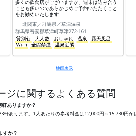
多くの飲食店がございますが、週末は込み合う
ことも多いのであらかじめご予約いただくこと
をお勧めいたします
北関東／群馬県／草津温泉
群馬県吾妻郡草津町草津272-161
貸別荘
大人数
おしゃれ
温泉
露天風呂
Wi-Fi
全館禁煙
温泉近隣
地図表示
ージに関するよくある質問
何軒ありますか？
3軒あります。1人あたりの参考料金は12,000円～15,73
。
ますか？