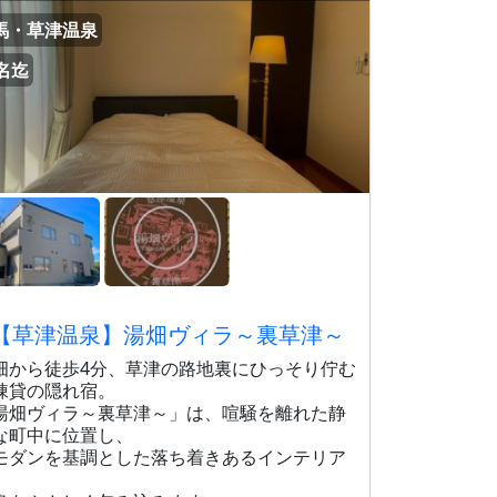
馬・草津温泉
0名迄
【草津温泉】湯畑ヴィラ～裏草津～
畑から徒歩4分、草津の路地裏にひっそり佇む
棟貸の隠れ宿。
湯畑ヴィラ～裏草津～」は、喧騒を離れた静
な町中に位置し、
モダンを基調とした落ち着きあるインテリア