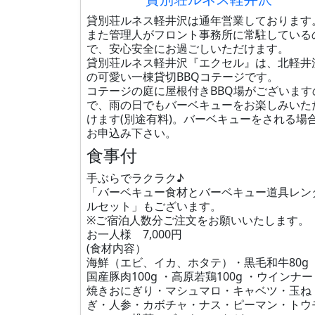
貸別荘ルネス軽井沢は通年営業しております
また管理人がフロント事務所に常駐している
で、安心安全にお過ごしいただけます。
貸別荘ルネス軽井沢『エクセル』は、北軽井
の可愛い一棟貸切BBQコテージです。
コテージの庭に屋根付きBBQ場がございます
で、雨の日でもバーベキューをお楽しみいた
けます(別途有料)。バーベキューをされる場
お申込み下さい。
食事付
手ぶらでラクラク♪
「バーベキュー食材とバーベキュー道具レン
ルセット」もございます。
※ご宿泊人数分ご注文をお願いいたします。
お一人様 7,000円
(食材内容）
海鮮（エビ、イカ、ホタテ）・黒毛和牛80g 
国産豚肉100g ・高原若鶏100g ・ウインナー
焼きおにぎり・マシュマロ・キャベツ・玉ね
ぎ・人参・カボチャ・ナス・ピーマン・トウ