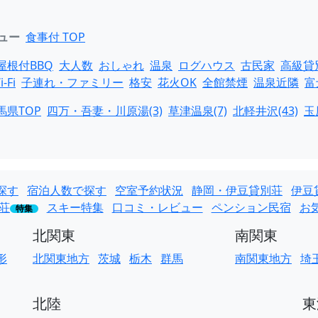
ュー
食事付 TOP
屋根付BBQ
大人数
おしゃれ
温泉
ログハウス
古民家
高級貸
i-Fi
子連れ・ファミリー
格安
花火OK
全館禁煙
温泉近隣
富
馬県TOP
四万・吾妻・川原湯(3)
草津温泉(7)
北軽井沢(43)
玉
探す
宿泊人数で探す
空室予約状況
静岡・伊豆貸別荘
伊豆
荘
スキー特集
口コミ・レビュー
ペンション民宿
お
特集
北関東
南関東
形
北関東地方
茨城
栃木
群馬
南関東地方
埼
北陸
東