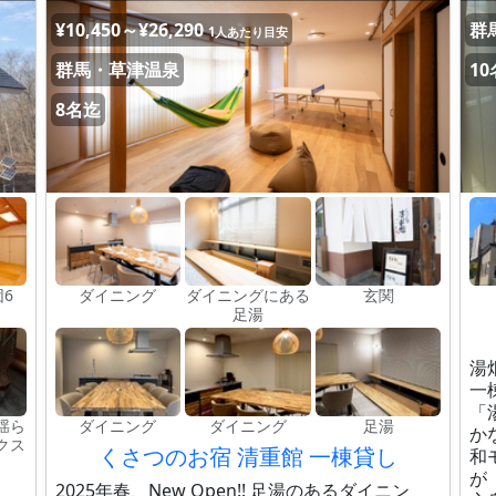
¥10,450～¥26,290
群
1人あたり目安
群馬・草津温泉
1
8名迄
団6
ダイニング
ダイニングにある
玄関
足湯
湯
一
「
揺ら
ダイニング
ダイニング
足湯
か
クス
くさつのお宿 清重館 一棟貸し
和
が
2025年春、New Open!! 足湯のあるダイニン