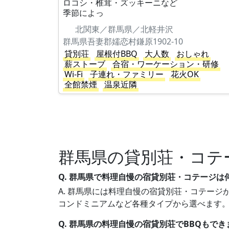
ロコシ・椎茸・ズッキーニなど
季節によっ
北関東／群馬県／北軽井沢
群馬県吾妻郡嬬恋村鎌原1902-10
貸別荘
屋根付BBQ
大人数
おしゃれ
薪ストーブ
合宿・ワーケーション・研修
Wi-Fi
子連れ・ファミリー
花火OK
全館禁煙
温泉近隣
群馬県の貸別荘・コテ
Q. 群馬県で料理自慢の宿貸別荘・コテージは
A. 群馬県には料理自慢の宿貸別荘・コテージが
コンドミニアムなど各種タイプから選べます
Q. 群馬県の料理自慢の宿貸別荘でBBQもでき