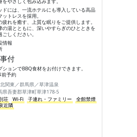
身をやさしく包み込みます。
ッドには、一流ホテルにも導入している高品
マットレスを採用。
の疲れを癒す、上質な眠りをご提供します。
津の湯とともに、深いやすらぎのひとときを
過ごしください。
設情報
所
食事付
プションでBBQ食材をお付けできます。
事前予約
北関東／群馬県／草津温泉
馬県吾妻郡草津町草津178-5
別荘
Wi-Fi
子連れ・ファミリー
全館禁煙
泉近隣