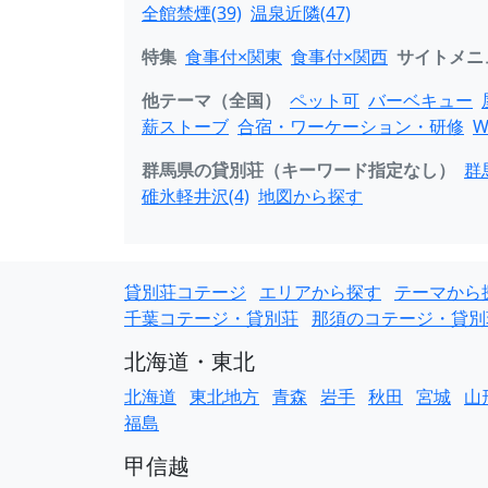
全館禁煙(39)
温泉近隣(47)
特集
食事付×関東
食事付×関西
サイトメニ
他テーマ（全国）
ペット可
バーベキュー
薪ストーブ
合宿・ワーケーション・研修
W
群馬県の貸別荘（キーワード指定なし）
群
碓氷軽井沢(4)
地図から探す
貸別荘コテージ
エリアから探す
テーマから
千葉コテージ・貸別荘
那須のコテージ・貸別
北海道・東北
北海道
東北地方
青森
岩手
秋田
宮城
山
福島
甲信越