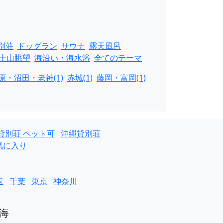
別荘
ドッグラン
サウナ
露天風呂
士山眺望
海沿い・海水浴
全てのテーマ
原・沼田・老神(1)
赤城(1)
藤岡・富岡(1)
貸別荘 ペット可
沖縄貸別荘
気に入り
玉
千葉
東京
神奈川
海