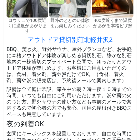
ロウリュで100度近
野外のととのい体験
400度近くまで温度
くに温度があがりま
をお楽しみください
があがる本格ピザ窯
す
アウトドア貸切別荘北軽井沢2
BBQ、焚き火、野外サウナ、屋外ブランコなど、お手軽
に本格アウトドア体験が楽しめる貸切別荘。静かな別荘
地内の一棟貸切のプライベート空間で、ゆったりとアウ
トドア体験が楽しめます。お客様にご用意いただくの
は、食材、着火剤、薪や炭だけでOK。（食材、着火
剤、薪や炭の販売店は、予約後メールで案内します）
設備は全て庭に常設、滞在中の朝７時～夜１０時までの
時間、いつでも自由にご利用いただけます。炭や薪の火
のつけ方、野外サウナの使い方なども事前のメールで案
内するので初心者の方でも安心。雨用の屋根付きBBQス
ペースも用意しています。
夜の到着OK
玄関にキーボックスを設置しております。自由な時間に
セルフチェックインください。キーボックスの番号はチ