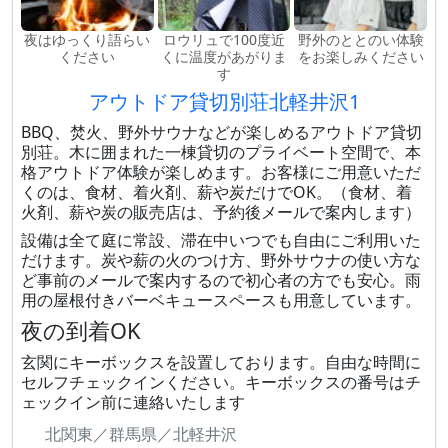
夜はゆっくり語らい
ロウリュで100度近
野外のととのい体験
ください
くに温度があがりま
をお楽しみください
す
アウトドア貸切別荘北軽井沢1
BBQ、焚火、野外サウナなどが楽しめるアウトドア貸切
別荘。木に囲まれた一棟貸切のプライベート空間で、本
格アウトドア体験が楽しめます。お客様にご用意いただ
くのは、食材、着火剤、薪や炭だけでOK。（食材、着
火剤、薪や炭の販売店は、予約後メールで案内します）
設備は全て庭に常設、滞在中いつでも自由にご利用いた
だけます。炭や薪の火のつけ方、野外サウナの使い方な
ど事前のメールで案内するので初心者の方でも安心。雨
用の屋根付きバーベキュースペースも用意しています。
夜の到着OK
玄関にキーボックスを設置しております。自由な時間に
セルフチェックインください。キーボックスの番号はチ
ェックイン前に連絡いたします
北関東／群馬県／北軽井沢