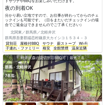
トサウナやBBQをお楽しみいただけます。
夜の到着OK
分かり易い立地ですので、お仕事が終わってからのチェ
ックインも可能です。（日をまたいだチェックインの場
合でご返金はできませんのでご了承ください）
北関東／群馬県／北軽井沢
群馬県吾妻郡嬬恋村鎌原大カイシコ１５３４－３
貸別荘
屋根付BBQ
サウナ
薪ストーブ
Wi-Fi
子連れ・ファミリー
格安
全館禁煙
温泉近隣
軽井沢森の貸切別荘BBQ可｜最大７名
群馬・北軽井沢
7名迄