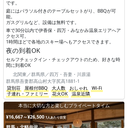
です。
庭にはパラソル付きのテーブルセットがり、BBQが可
能。
ガスグリルなど、設備は無料です。
車で30分以内で伊香保・四万・みなかみ温泉エリアへア
クセス可。
1時間ほどで各地のスキー場へもアクセスできます。
夜の到着OK
セルフチェックイン・チェックアウトのため、好きな時
間に到着OK
北関東／群馬県／四万・吾妻・川原湯
群馬県吾妻郡高山村大字尻高1881-1
貸別荘
屋根付BBQ
大人数
おしゃれ
Wi-Fi
子連れ・ファミリー
花火OK
温泉近隣
本当に大切な方と楽しむプライベートタイム
¥16,667～¥26,500
1人あたり目安
群馬・北軽井沢