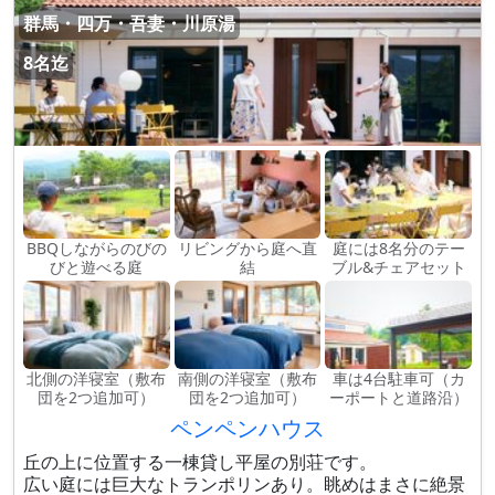
群馬・四万・吾妻・川原湯
8名迄
BBQしながらのびの
リビングから庭へ直
庭には8名分のテー
びと遊べる庭
結
ブル&チェアセット
北側の洋寝室（敷布
南側の洋寝室（敷布
車は4台駐車可（カ
団を2つ追加可）
団を2つ追加可）
ーポートと道路沿）
ペンペンハウス
丘の上に位置する一棟貸し平屋の別荘です。
広い庭には巨大なトランポリンあり。眺めはまさに絶景