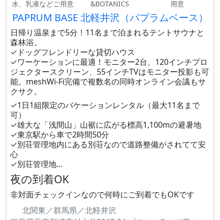
水、乳液などご用意
&BOTANICS
用意
PAPRUM BASE 北軽井沢（パプラムベース）
日帰り温泉まで5分！11名まで泊まれるテントサウナと
森林浴。
✓ドッグフレンドリーな貸切ハウス
✓ワーケーションに最適！モニター2台、120インチプロ
ジェクタースクリーン、55インチTVはモニター投影も可
能。meshWi-Fi完備で複数名の同時オンライン会議もサ
クサク。
✓1日1組限定のバケーションレンタル（最大11名まで
可）
✓雄大な「浅間山」山裾に広がる標高1,100mの避暑地
✓東京駅から車で2時間50分
✓別荘管理地内にある別荘なので道路整備がされてて安
心
✓別荘管理地…
夜の到着OK
非対面チェックインなので何時にご到着でもOKです
北関東／群馬県／北軽井沢