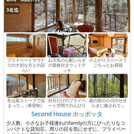
3名迄
プライベートサウナ
お天気の心配いらず
小上がりスペースで
での大切な方との語
の屋根付きウッドデ
ごろっとお昼寝
らい
ッキ
冬は薪ストーブで温
自分だけのプライベ
庭の前の小川のせせ
まって...（希望制）
ート空間でのんびり
らぎに癒されて…
Second House ホッポッタ
少人数、小さなお子様連れのfamilyの方にぴったりなコ
ンパクトな貸別荘。周りの目を気にせずに、プライベー