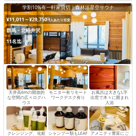
学割10%有一軒家貸切｜森林浴星空サウナ
¥11,011～¥29,750
1人あたり目安
群馬・北軽井沢
11名迄
天井高6mの開放的
モニター有リモート
お風呂は大きなL字
な空間の広々ログハ
ワークデスク有り
出窓で木々に囲まれ
ウス
入浴
クレンジング、化粧
シャンプー類もLEAF
アメニティ豊富にご