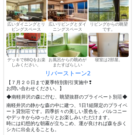
広いダイニングとリ
広いリビングとダイ
リビングからの眺望
ビングスペース
ニングスペース
です。
デッキでBBQをお楽
お風呂からの眺めが
寝室は2部屋。
しみください。
またすばらしい
リバーストーン2
【７月２０日まで夏季特別割引実施中❢
お問い合わせください。】
◆南軽井沢の森に佇む、眺望抜群のプライベート別荘◆
南軽井沢の静かな森の中に建つ、1日1組限定のプライベ
ート貸別荘です。四季折々の美しい景色を、バルコニー
やデッキからゆったりとお楽しみいただけます。
時には幻想的な朝霧が立ちこめ、運が良ければ森を歩く
シカに出会えることも。