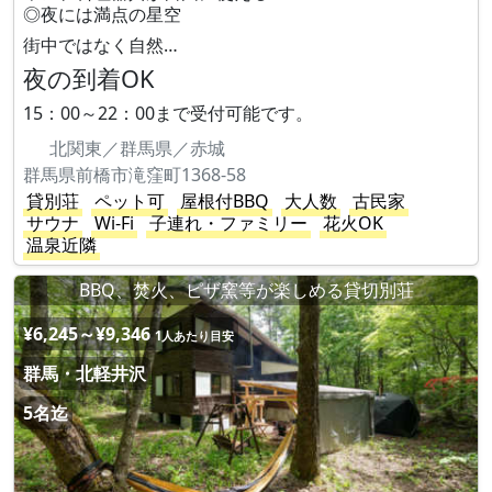
◎夜には満点の星空
街中ではなく自然…
夜の到着OK
15：00～22：00まで受付可能です。
北関東／群馬県／赤城
群馬県前橋市滝窪町1368-58
貸別荘
ペット可
屋根付BBQ
大人数
古民家
サウナ
Wi-Fi
子連れ・ファミリー
花火OK
温泉近隣
BBQ、焚火、ピザ窯等が楽しめる貸切別荘
¥6,245～¥9,346
1人あたり目安
群馬・北軽井沢
5名迄