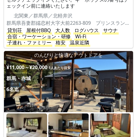
ェックイン前に連絡いたします
北関東／群馬県／北軽井沢
群馬県吾妻郡嬬恋村大字大前2263-809 プリンスランド花の街210-2
貸別荘
屋根付BBQ
大人数
ログハウス
サウナ
合宿・ワーケーション・研修
Wi-Fi
子連れ・ファミリー
格安
温泉近隣
のんびりと快適なアウトドアを
¥11,000～¥20,000
1人あたり目安
群馬・赤城
6名迄