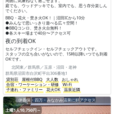
周囲に気兼ねなく過ごせます。
庭でも、ウッドデッキでも、室内でも、思う存分楽しん
でください。
BBQ・花火・焚き火OK！｜沼田ICから10分
●みんなで思いっきり遊べる広々空間！
●BBQコンロ、焚き火台無料！
●各スキー場まで40分〜アクセス可
夜の到着OK
セルフチェックイン・セルフチェックアウトです。
スタッフの立ち合いがないので、15時以降いつでも到着
OKです。
北関東／群馬県／玉原・沼田・老神
群馬県沼田市白沢町平出306番地1
貸別荘
屋根付BBQ
大人数
おしゃれ
合宿・ワーケーション・研修
Wi-Fi
子連れ・ファミリー
花火OK
温泉近隣
伊香保・四万・みなかみ温泉に好アクセス
土曜1人10,750円～