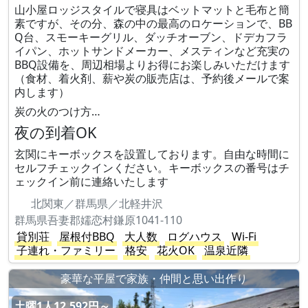
山小屋ロッジスタイルで寝具はベットマットと毛布と簡
素ですが、その分、森の中の最高のロケーションで、BB
Q台、スモーキーグリル、ダッチオーブン、ドデカフラ
イパン、ホットサンドメーカー、メスティンなど充実の
BBQ設備を、周辺相場よりお得にお楽しみいただけます
（食材、着火剤、薪や炭の販売店は、予約後メールで案
内します）
炭の火のつけ方…
夜の到着OK
玄関にキーボックスを設置しております。自由な時間に
セルフチェックインください。キーボックスの番号はチ
ェックイン前に連絡いたします
北関東／群馬県／北軽井沢
群馬県吾妻郡嬬恋村鎌原1041-110
貸別荘
屋根付BBQ
大人数
ログハウス
Wi-Fi
子連れ・ファミリー
格安
花火OK
温泉近隣
豪華な平屋で家族・仲間と思い出作り
土曜1人12,592円～