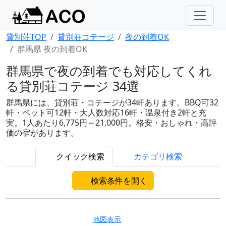
貸別荘TOP
貸別荘コテージ
夜の到着OK
群馬県 夜の到着OK
群馬県で夜の到着でも対応してくれ
る貸別荘コテージ 34選
群馬県には、貸別荘・コテージが34軒あります。BBQ可32
軒・ペット可12軒・大人数対応16軒・温泉付き2軒と充
実。1人あたり6,775円～21,000円。格安・おしゃれ・高評
価の宿があります。
クイック検索
カテゴリ検索
検索条件を開く
地図表示