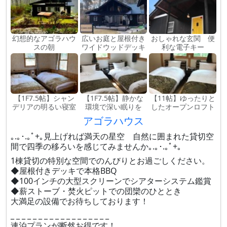
幻想的なアゴラハウ
広いお庭と屋根付き
おしゃれな玄関 便
スの朝
ワイドウッドデッキ
利な電子キー
【1F7.5帖】シャン
【1F7.5帖】静かな
【11帖】ゆったりと
デリアの明るい寝室
環境で深い眠りを
したオープンロフト
アゴラハウス
｡.｡･.｡ﾟ+｡見上げれば満天の星空 自然に囲まれた貸切空
間で四季の移ろいを感じてみませんか｡.｡･.｡ﾟ+｡
1棟貸切の特別な空間でのんびりとお過ごしください。
◆屋根付きデッキで本格BBQ
◆100インチの大型スクリーンでシアターシステム鑑賞
◆薪ストーブ・焚火ピットでの団欒のひととき
大満足の設備でお待ちしております！
_ _ _ _ _ _ _ _ _ _ _ _ _ _ _ _ _ _
連泊プランが断然お得です！