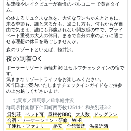
岳連峰やレイクビューが自慢のバルコニー で黄昏タイ
ム。
心休まるリュクスな旅を、大切なワンちゃんとともに。
来る季節も、誰と来るかも、過ごし方も、何もかもが自
由で気まま。誰にも邪魔されない開放感の中で、プライ
ベート重視の大人の休日。まるで自分の家のように過ご
せる理想の休日を過ごしませんか。
森のリゾートといえば、軽井沢。
夜の到着OK
ポーラーリゾート南軽井沢Ⅰはセルフチェックインの宿で
す。
気ままなリゾートライフをお楽しみください。
※当日はご案内いたしますチェックインガイドをご持参
の上お越しくださいませ。
北関東／群馬県／碓氷軽井沢
群馬県甘楽郡下仁田町西野牧12514-1 和美別荘3-2
貸別荘
ペット可
屋根付BBQ
大人数
ドッグラン
合宿・ワーケーション・研修
Wi-Fi
子連れ・ファミリー
格安
全館禁煙
温泉近隣