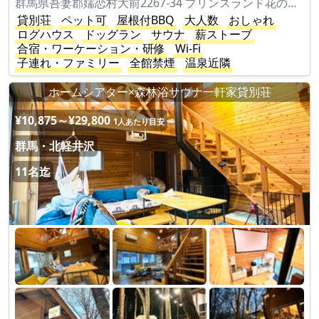
群馬県吾妻郡嬬恋村大前2267-34 プリンスランド花の街931
貸別荘
ペット可
屋根付BBQ
大人数
おしゃれ
ログハウス
ドッグラン
サウナ
薪ストーブ
合宿・ワーケーション・研修
Wi-Fi
子連れ・ファミリー
全館禁煙
温泉近隣
ホームシアター×森林浴サウナ一軒家貸別荘
¥10,875～¥29,800
1人あたり目安
群馬・北軽井沢
11名迄