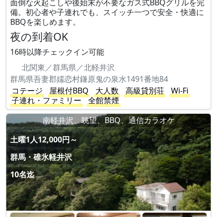
面倒な火起こしや後始末が不要なガス式BBQグリルを完
備。初心者や子連れでも、スイッチ一つで安全・快適に
BBQを楽しめます。
夜の到着OK
16時以降チェックイン可能
北関東／群馬県／北軽井沢
群馬県吾妻郡嬬恋村鎌原鬼の泉水1491番地84
コテージ
屋根付BBQ
大人数
高級貸別荘
Wi-Fi
子連れ・ファミリー
全館禁煙
南軽井沢、眺望、BBQ、通信カラオケ
土曜1人12,000円～
群馬・碓氷軽井沢
10名迄