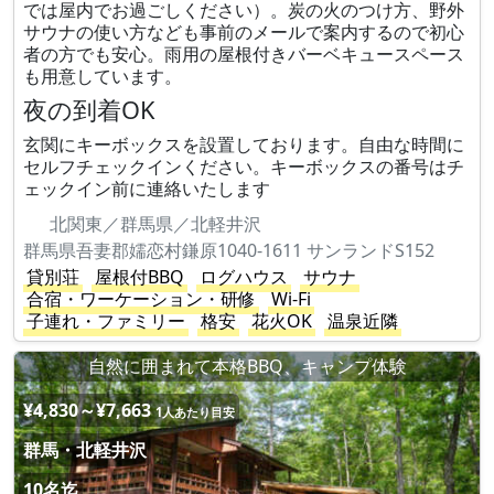
では屋内でお過ごしください）。炭の火のつけ方、野外
サウナの使い方なども事前のメールで案内するので初心
者の方でも安心。雨用の屋根付きバーベキュースペース
も用意しています。
夜の到着OK
玄関にキーボックスを設置しております。自由な時間に
セルフチェックインください。キーボックスの番号はチ
ェックイン前に連絡いたします
北関東／群馬県／北軽井沢
群馬県吾妻郡嬬恋村鎌原1040-1611 サンランドS152
貸別荘
屋根付BBQ
ログハウス
サウナ
合宿・ワーケーション・研修
Wi-Fi
子連れ・ファミリー
格安
花火OK
温泉近隣
自然に囲まれて本格BBQ、キャンプ体験
¥4,830～¥7,663
1人あたり目安
群馬・北軽井沢
10名迄