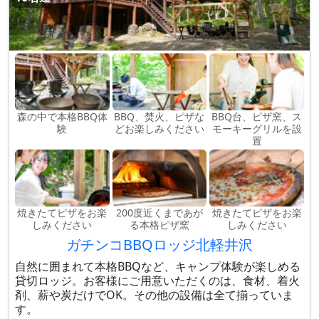
森の中で本格BBQ体
BBQ、焚火、ピザな
BBQ台、ピザ窯、ス
験
どお楽しみください
モーキーグリルを設
置
焼きたてピザをお楽
200度近くまであが
焼きたてピザをお楽
しみください
る本格ピザ窯
しみください
ガチンコBBQロッジ北軽井沢
自然に囲まれて本格BBQなど、キャンプ体験が楽しめる
貸切ロッジ。お客様にご用意いただくのは、食材、着火
剤、薪や炭だけでOK。その他の設備は全て揃っていま
す。