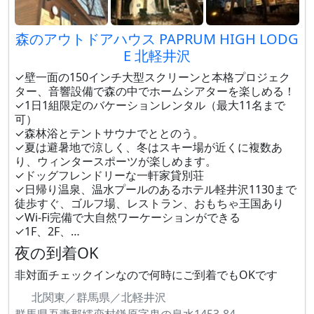
森のアウトドアハウス PAPRUM HIGH LODG
E 北軽井沢
✓壁一面の150インチ大型スクリーンと本格プロジェク
ター、音響設備で森の中でホームシアターを楽しめる！
✓1日1組限定のバケーションレンタル（最大11名まで
可）
✓森林浴とテントサウナでととのう。
✓夏は避暑地で涼しく、冬はスキー場が近くに複数あ
り、ウィンタースポーツが楽しめます。
✓ドッグフレンドリーな一軒家貸別荘
✓日帰り温泉、温水プールのあるホテル軽井沢1130まで
徒歩すぐ、ゴルフ場、レストラン、おもちゃ王国あり
✓Wi-Fi完備で大自然ワーケーションができる
✓1F、2F、…
夜の到着OK
非対面チェックインなので何時にご到着でもOKです
北関東／群馬県／北軽井沢