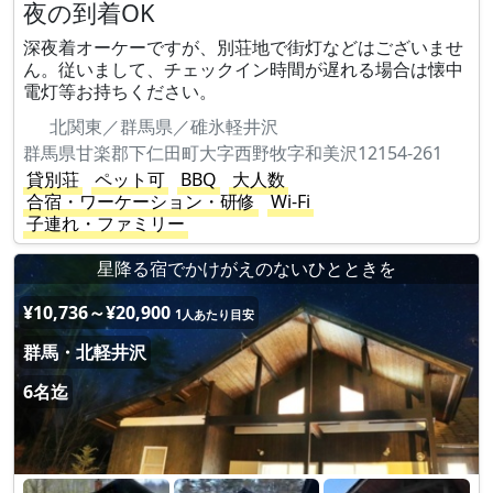
夜の到着OK
深夜着オーケーですが、別荘地で街灯などはございませ
ん。従いまして、チェックイン時間が遅れる場合は懐中
電灯等お持ちください。
北関東／群馬県／碓氷軽井沢
群馬県甘楽郡下仁田町大字西野牧字和美沢12154-261
貸別荘
ペット可
BBQ
大人数
合宿・ワーケーション・研修
Wi-Fi
子連れ・ファミリー
星降る宿でかけがえのないひとときを
¥10,736～¥20,900
1人あたり目安
群馬・北軽井沢
6名迄