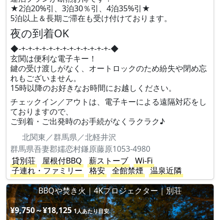
★2泊20%引、3泊30％引、4泊35%引★
5泊以上＆長期ご滞在も受け付けております。
夜の到着OK
◆-+-+-+-+-+-+-+-+-+-+-+-+-+-◆
玄関は便利な電子キー！
鍵の受け渡しがなく、オートロックのため紛失や閉め忘
れもございません。
15時以降のお好きなお時間にお越しください。
チェックイン／アウトは、電子キーによる遠隔対応をし
ておりますので、
ご到着・ご出発時のお手続がなくラクラク♪
北関東／群馬県／北軽井沢
群馬県吾妻郡嬬恋村鎌原藤原1053-4980
貸別荘
屋根付BBQ
薪ストーブ
Wi-Fi
子連れ・ファミリー
格安
全館禁煙
温泉近隣
BBQや焚き火｜4Kプロジェクター｜別荘
¥9,750～¥18,125
1人あたり目安