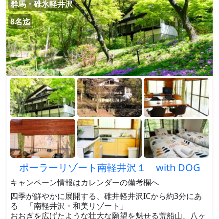
群馬・碓氷軽井沢
8名迄
ポーラーリゾート南軽井沢１ with DOG
キャンペーン情報はカレンダーの備考欄へ
四季が鮮やかに展開する、碓井軽井沢ICから約3分にあ
る 「南軽井沢・和美リゾート」
おおぎを広げたような壮大な願望を魅せる荒船山、八ヶ