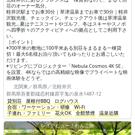
荘のオーナー気分。
軽井沢駅までお車30分｜草津温泉までお車で30分｜軽井
沢観光後、チェックイン。チェックアウト後は草津温泉
観光…夏はテニスコートやゴルフ、冬はスキーやスノボ
へ四季折々のアクティビティへの拠点としてご利用下さ
い。
［ポイント］
◉700平米の敷地に100平米ある別荘をまるまる一棟貸
切！最大6名様お泊り頂いてもゆったりとお過ごしいた
だけます。
◉リビングにプロジェクター「Nebula Cosmos 4K SE」
を設置、4Kならではの高精細な映像でプライベートな映
画体験をどうぞ。
北関東／群馬県／北軽井沢
群馬県吾妻郡嬬恋村鎌原字鬼の泉水1487-12
貸別荘
屋根付BBQ
ログハウス
合宿・ワーケーション・研修
Wi-Fi
子連れ・ファミリー
花火OK
全館禁煙
温泉近隣
レイクビュー！わんこ旅