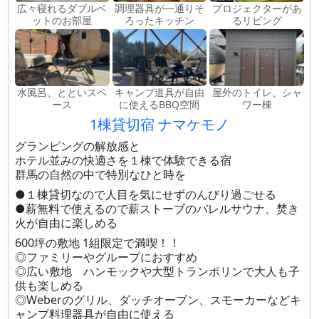
広々寝れるダブルベ
調理器具が一通りそ
プロジェクターがあ
ットのお部屋
ろったキッチン
るリビング
水風呂、とといスペ
キャンプ道具が自由
屋外のトイレ、シャ
ース
に使えるBBQ空間
ワー棟
1棟貸切宿 ナマケモノ
グランピングの解放感と
ホテル並みの快適さを１棟で体験できる宿
群馬の自然の中で特別なひと時を
●１棟貸切なので人目を気にせずのんびり過ごせる
●薪無料で使えるので薪ストーブのバレルサウナ、焚き
火が自由に楽しめる
600坪の敷地 1組限定で満喫！！
◎ファミリーやグループにおすすめ
◎広い敷地 ハンモックや大型トランポリンで大人も子
供も楽しめる
◎Weberのグリル、ダッチオーブン、スモーカーなどキ
ャンプ料理器具が自由に使える