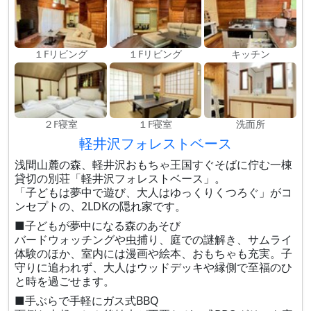
１Fリビング
１Fリビング
キッチン
２F寝室
１F寝室
洗面所
軽井沢フォレストベース
浅間山麓の森、軽井沢おもちゃ王国すぐそばに佇む一棟
貸切の別荘「軽井沢フォレストベース」。
「子どもは夢中で遊び、大人はゆっくりくつろぐ」がコ
ンセプトの、2LDKの隠れ家です。
■子どもが夢中になる森のあそび
バードウォッチングや虫捕り、庭での謎解き、サムライ
体験のほか、室内には漫画や絵本、おもちゃも充実。子
守りに追われず、大人はウッドデッキや縁側で至福のひ
と時を過ごせます。
■手ぶらで手軽にガス式BBQ