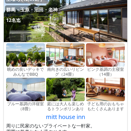
群馬・玉原・沼田・老神
12名迄
眺めの良いデッキで
南向きの広いリビン
ピンク基調の主寝室
みんなでBBQ
グ（24畳）
（14畳）
ブルー基調の洋寝室
庭には大人も楽しめ
子ども用のおもちゃ
（8畳）
るトランポリンあり
もたくさんあります
mitt house inn
周りに民家のないプライベートな一軒家。