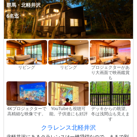
群馬・北軽井沢
6名迄
リビング
リビング
プロジェクターがあ
り大画面で映画鑑賞
も
4Kプロジェクターで
YouTubeも視聴可
デッキからの眺望。
高精細な映像です。
能。子供達にも好評
冬は浅間山も見えま
す
クラレンス北軽井沢
北軽井沢にあるクラレンスは一棟貸切なので、まるで別