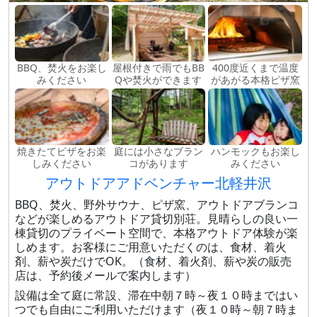
BBQ、焚火をお楽し
屋根付きで雨でもBB
400度近くまで温度
みください
Qや焚火ができます
があがる本格ピザ窯
焼きたてピザをお楽
庭には小さなブラン
ハンモックもお楽し
しみください
コがあります
みください
アウトドアアドベンチャー北軽井沢
BBQ、焚火、野外サウナ、ピザ窯、アウトドアブランコ
などが楽しめるアウトドア貸切別荘。見晴らしの良い一
棟貸切のプライベート空間で、本格アウトドア体験が楽
しめます。お客様にご用意いただくのは、食材、着火
剤、薪や炭だけでOK。（食材、着火剤、薪や炭の販売
店は、予約後メールで案内します）
設備は全て庭に常設、滞在中朝７時～夜１０時まではい
つでも自由にご利用いただけます（夜１０時～朝７時ま