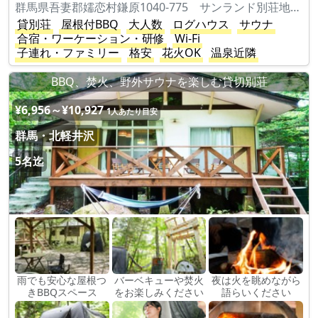
群馬県吾妻郡嬬恋村鎌原1040-775 サンランド別荘地S45-2
貸別荘
屋根付BBQ
大人数
ログハウス
サウナ
合宿・ワーケーション・研修
Wi-Fi
子連れ・ファミリー
格安
花火OK
温泉近隣
BBQ、焚火、野外サウナを楽しむ貸切別荘
¥6,956～¥10,927
1人あたり目安
群馬・北軽井沢
5名迄
雨でも安心な屋根つ
バーベキューや焚火
夜は火を眺めながら
きBBQスペース
をお楽しみください
語らいください